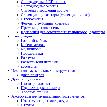
Светодиодные LED панели
Светодиодные экраны
Системы управления светом
Следящие прожекторы (следящие пушки)
Стробоскопы
Фермы, струбцины, крепежи
Прожекторы для сцены
Крепления для осветительных приборов, адаптеры
Коммутация
Готовый кабель
Кабель метраж
Мультикоры
Переходники
Разъемы
Разветвители питания
accessories
Чехлы для музыкальных инструментов
для пюпитров
Другие подставки
Пюпитры для нот
Подсветка для пюпитра
Хоровые станки
Аксессуары для музыкальных инструментов
Ноты, сувениры, литература
Струны