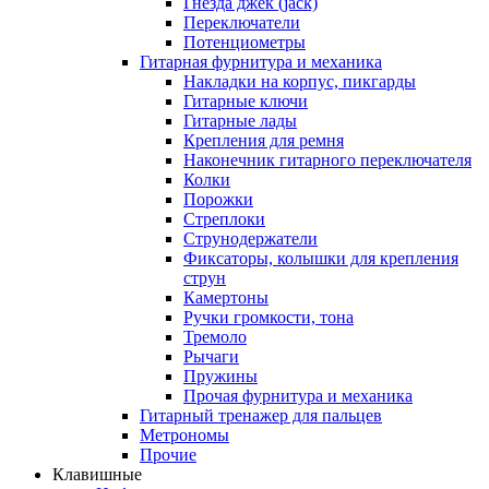
Гнезда джек (jack)
Переключатели
Потенциометры
Гитарная фурнитура и механика
Накладки на корпус, пикгарды
Гитарные ключи
Гитарные лады
Крепления для ремня
Наконечник гитарного переключателя
Колки
Порожки
Стреплоки
Струнодержатели
Фиксаторы, колышки для крепления
струн
Камертоны
Ручки громкости, тона
Тремоло
Рычаги
Пружины
Прочая фурнитура и механика
Гитарный тренажер для пальцев
Метрономы
Прочие
Клавишные