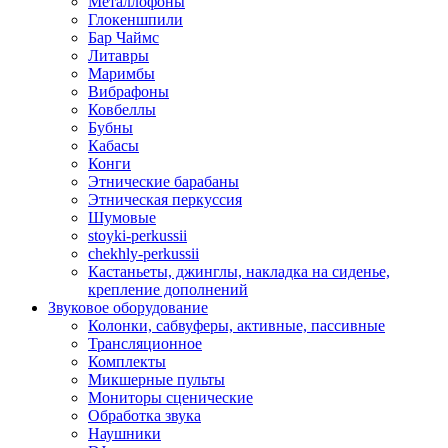
Металлофоны
Глокеншпили
Бар Чаймс
Литавры
Маримбы
Вибрафоны
Ковбеллы
Бубны
Кабасы
Конги
Этнические барабаны
Этническая перкуссия
Шумовые
stoyki-perkussii
chekhly-perkussii
Кастаньеты, джинглы, накладка на сиденье,
крепление дополнений
Звуковое оборудование
Колонки, сабвуферы, активные, пассивные
Трансляционное
Комплекты
Микшерные пульты
Мониторы сценические
Обработка звука
Наушники