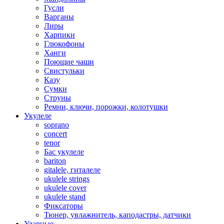
Гусли
Варганы
Лиры
Харпики
Глюкофоны
Ханги
Поющие чаши
Свистульки
Казу
Сумки
Струны
Ремни, ключи, порожки, колотушки
Укулеле
soprano
concert
tenor
Бас укулеле
bariton
gitalele, гиталеле
ukulele strings
ukulele cover
ukulele stand
Фиксаторы
Тюнер, увлажнитель, каподастры, датчики
Ударные