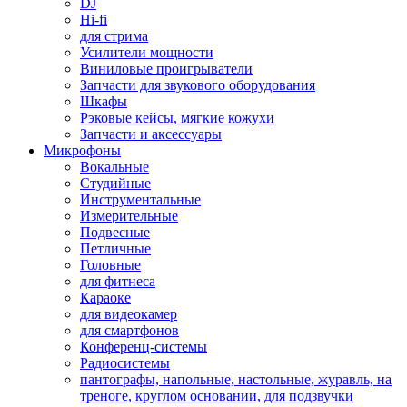
DJ
Hi-fi
для стрима
Усилители мощности
Виниловые проигрыватели
Запчасти для звукового оборудования
Шкафы
Рэковые кейсы, мягкие кожухи
Запчасти и аксессуары
Микрофоны
Вокальные
Студийные
Инструментальные
Измерительные
Подвесные
Петличные
Головные
для фитнеса
Караоке
для видеокамер
для смартфонов
Конференц-системы
Радиосистемы
пантографы, напольные, настольные, журавль, на
треноге, круглом основании, для подзвучки