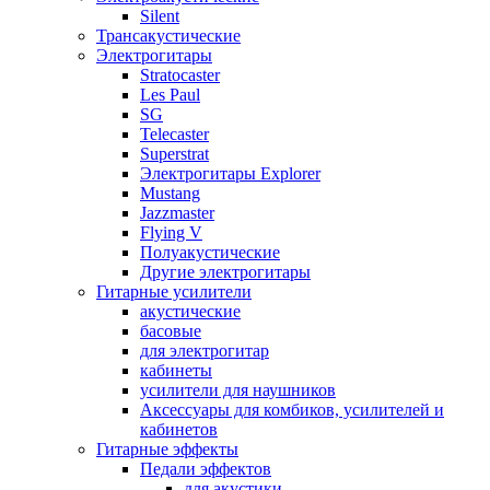
Silent
Трансакустические
Электрогитары
Stratocaster
Les Paul
SG
Telecaster
Superstrat
Электрогитары Explorer
Mustang
Jazzmaster
Flying V
Полуакустические
Другие электрогитары
Гитарные усилители
акустические
басовые
для электрогитар
кабинеты
усилители для наушников
Аксессуары для комбиков, усилителей и
кабинетов
Гитарные эффекты
Педали эффектов
для акустики