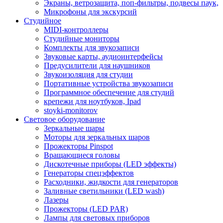
Экраны, ветрозащита, поп-фильтры, подвесы паук,
Микрофоны для экскурсий
Студийное
MIDI-контроллеры
Студийные мониторы
Комплекты для звукозаписи
Звуковые карты, аудиоинтерфейсы
Предусилители для наушников
Звукоизоляция для студии
Портативные устройства звукозаписи
Программное обеспечение для студий
крепежи для ноутбуков, Ipad
stoyki-monitorov
Световое оборудование
Зеркальные шары
Моторы для зеркальных шаров
Прожекторы Pinspot
Вращающиеся головы
Дискотечные приборы (LED эффекты)
Генераторы спецэффектов
Расходники, жидкости для генераторов
Заливные светильники (LED wash)
Лазеры
Прожекторы (LED PAR)
Лампы для световых приборов