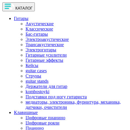
КАТАЛОГ
Гитары
Акустические
Классические
Бас-гитары
Электроакустические
Трансакустические
Электрогитары
Гитарные усилители
Гитарные эффекты
Кейсы
guitar cases
Струны
guitar stands
Держатели для гитар
kombostoyki
Подставки под ногу гитариста
медиаторы, электроника, фурнитура, механика,
датчики, очистители
Клавишные
Цифровые пианино
Цифровые рояли
Пианино