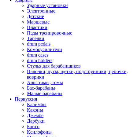
Ударные установки
Электронные
Детские
Маршевые
Пластики
Пэды тренировочные
Тарелки
drum pedals
Комбоусилители
drum cases
drum holders
Стулья для барабанщиков
Палочки, руты, щетки, подструнники, цепочки,
коврики
Альт-томы, томы
Бас-барабаны
Малые барабаны
Перкуссия
Калимбы
Кахоны
Джембе
Дарбуки
Бонго
Ксилофоны