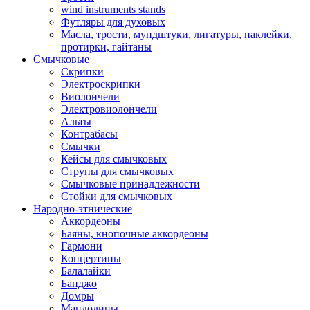
wind instruments stands
Футляры для духовых
Масла, трости, мундштуки, лигатуры, наклейки,
протирки, гайтаны
Смычковые
Скрипки
Электроскрипки
Виолончели
Электровиолончели
Альты
Контрабасы
Смычки
Кейсы для смычковых
Струны для смычковых
Смычковые принадлежности
Стойки для смычковых
Народно-этнические
Аккордеоны
Баяны, кнопочные аккордеоны
Гармони
Концертины
Балалайки
Банджо
Домры
Мандолины