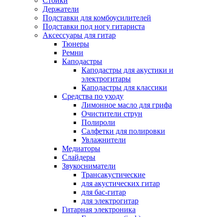
Стойки
Держатели
Подставки для комбоусилителей
Подставки под ногу гитариста
Аксессуары для гитар
Тюнеры
Ремни
Каподастры
Каподастры для акустики и
электрогитары
Каподастры для классики
Средства по уходу
Лимонное масло для грифа
Очистители струн
Полироли
Салфетки для полировки
Увлажнители
Медиаторы
Слайдеры
Звукосниматели
Трансакустические
для акустических гитар
для бас-гитар
для электрогитар
Гитарная электроника