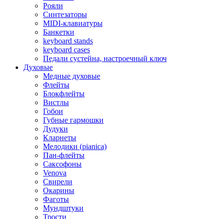
Рояли
Синтезаторы
MIDI-клавиатуры
Банкетки
keyboard stands
keyboard cases
Педали сустейна, настроечный ключ
Духовые
Медные духовые
Флейты
Блокфлейты
Вистлы
Гобои
Губные гармошки
Дудуки
Кларнеты
Мелодики (pianica)
Пан-флейты
Саксофоны
Venova
Свирели
Окарины
Фаготы
Мундштуки
Трости