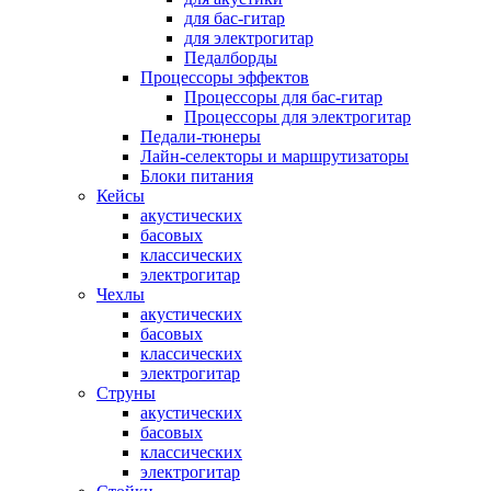
для бас-гитар
для электрогитар
Педалборды
Процессоры эффектов
Процессоры для бас-гитар
Процессоры для электрогитар
Педали-тюнеры
Лайн-селекторы и маршрутизаторы
Блоки питания
Кейсы
акустических
басовых
классических
электрогитар
Чехлы
акустических
басовых
классических
электрогитар
Струны
акустических
басовых
классических
электрогитар