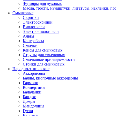
Футляры для духовых
Масла, трости, мундштуки, лигатуры, наклейки, пр
Смычковые
Скрипки
Электроскрипки
Виолончели
Электровиолончели
Альты
Контрабасы
Смычки
Кейсы для смычковых
Струны для смычковых
Смычковые принадлежности
Стойки для смычковых
Народно-этнические
Аккордеоны
Баяны, кнопочные аккордеоны
Гармони
Концертины
Балалайки
Банджо
Домры
Мандолины
Гусли
Варганы