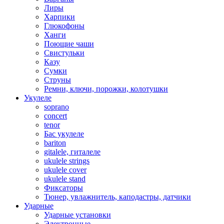
Лиры
Харпики
Глюкофоны
Ханги
Поющие чаши
Свистульки
Казу
Сумки
Струны
Ремни, ключи, порожки, колотушки
Укулеле
soprano
concert
tenor
Бас укулеле
bariton
gitalele, гиталеле
ukulele strings
ukulele cover
ukulele stand
Фиксаторы
Тюнер, увлажнитель, каподастры, датчики
Ударные
Ударные установки
Электронные