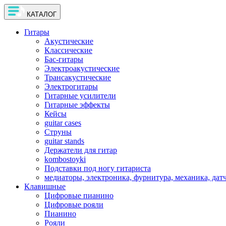
КАТАЛОГ
Гитары
Акустические
Классические
Бас-гитары
Электроакустические
Трансакустические
Электрогитары
Гитарные усилители
Гитарные эффекты
Кейсы
guitar cases
Струны
guitar stands
Держатели для гитар
kombostoyki
Подставки под ногу гитариста
медиаторы, электроника, фурнитура, механика, дат
Клавишные
Цифровые пианино
Цифровые рояли
Пианино
Рояли