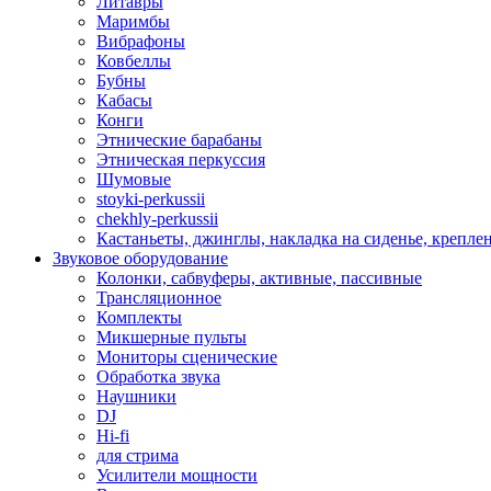
Литавры
Маримбы
Вибрафоны
Ковбеллы
Бубны
Кабасы
Конги
Этнические барабаны
Этническая перкуссия
Шумовые
stoyki-perkussii
chekhly-perkussii
Кастаньеты, джинглы, накладка на сиденье, крепл
Звуковое оборудование
Колонки, сабвуферы, активные, пассивные
Трансляционное
Комплекты
Микшерные пульты
Мониторы сценические
Обработка звука
Наушники
DJ
Hi-fi
для стрима
Усилители мощности