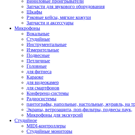
Виниловые проигрыватели
Запчасти для звукового оборудования
Шкафы
Рэковые кейсы, мягкие кожухи
Запчасти и аксессуары
Микрофоны
Вокальные
Студийные
Инструментальные
Измерительные
Подвесные
Петличные
Головные
для фитнеса
Караоке
для видеокамер
для смартфонов
Конференц-системы
Радиосистемы
пантографы, напольные, настольные, журавль, на т
Экраны, ветрозащита, поп-фильтры, подвесы паук,
Микрофоны для экскурсий
Студийное
MIDI-контроллеры
Студийные мониторы