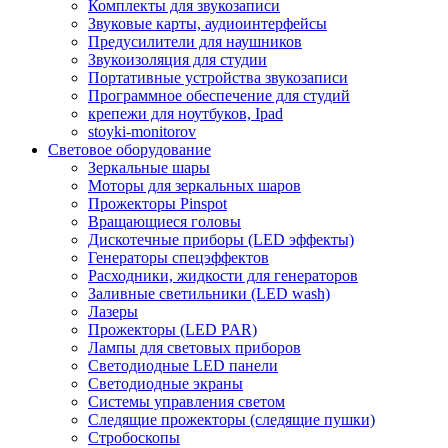
Комплекты для звукозаписи
Звуковые карты, аудиоинтерфейсы
Предусилители для наушников
Звукоизоляция для студии
Портативные устройства звукозаписи
Программное обеспечение для студий
крепежи для ноутбуков, Ipad
stoyki-monitorov
Световое оборудование
Зеркальные шары
Моторы для зеркальных шаров
Прожекторы Pinspot
Вращающиеся головы
Дискотечные приборы (LED эффекты)
Генераторы спецэффектов
Расходники, жидкости для генераторов
Заливные светильники (LED wash)
Лазеры
Прожекторы (LED PAR)
Лампы для световых приборов
Светодиодные LED панели
Светодиодные экраны
Системы управления светом
Следящие прожекторы (следящие пушки)
Стробоскопы