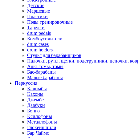
Детские
Маршевые
Пластики
Пэды тренировочные
Тарелки
drum pedals
Комбоусилители
drum cases
drum holders
Стулья для барабанщиков
Палочки, руты, щетки, подструнники, цепочки, ко
Альт-томы, томы
Бас-барабаны
Малые барабаны
Перкуссия
Калимбы
Кахоны
Джембе
Дарбуки
Бонго
Ксилофоны
Металлофоны
Глокеншпили
Бар Чаймс