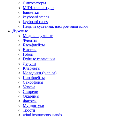
Синтезаторы
MIDI-клавиатуры
Банкетки
keyboard stands
keyboard cases
Педали сустейна, настроечный ключ
Духовые
Медные духовые
Флейты
Блокфлейты
Вистлы
Гобои
Губные гармошки
Дудуки
Кларнеты
Мелодики (pianica)
Пан-флейты
Саксофоны
Venova
Свирели
Окарины
Фаготы
Мундштуки
Трости
wind instruments stands