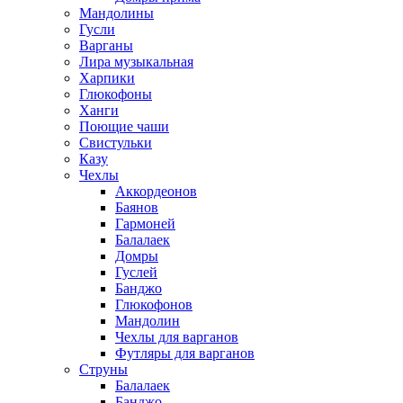
Мандолины
Гусли
Варганы
Лира музыкальная
Харпики
Глюкофоны
Ханги
Поющие чаши
Свистульки
Казу
Чехлы
Аккордеонов
Баянов
Гармоней
Балалаек
Домры
Гуслей
Банджо
Глюкофонов
Мандолин
Чехлы для варганов
Футляры для варганов
Струны
Балалаек
Банджо