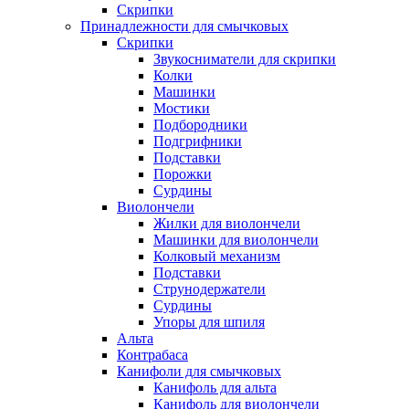
Скрипки
Принадлежности для смычковых
Скрипки
Звукосниматели для скрипки
Колки
Машинки
Мостики
Подбородники
Подгрифники
Подставки
Порожки
Сурдины
Виолончели
Жилки для виолончели
Машинки для виолончели
Колковый механизм
Подставки
Струнодержатели
Сурдины
Упоры для шпиля
Альта
Контрабаса
Канифоли для смычковых
Канифоль для альта
Канифоль для виолончели