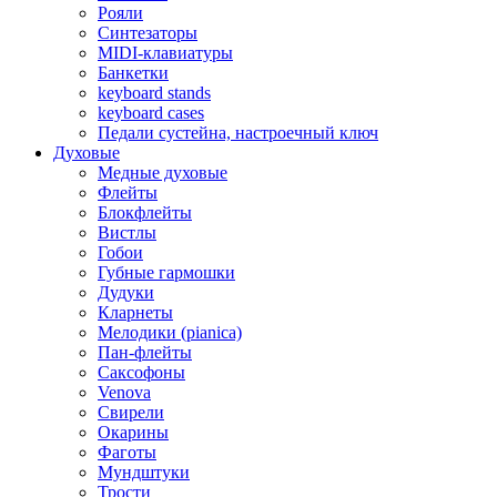
Рояли
Синтезаторы
MIDI-клавиатуры
Банкетки
keyboard stands
keyboard cases
Педали сустейна, настроечный ключ
Духовые
Медные духовые
Флейты
Блокфлейты
Вистлы
Гобои
Губные гармошки
Дудуки
Кларнеты
Мелодики (pianica)
Пан-флейты
Саксофоны
Venova
Свирели
Окарины
Фаготы
Мундштуки
Трости