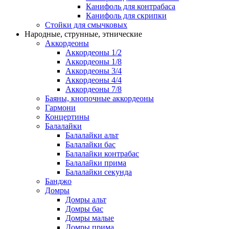
Канифоль для контрабаса
Канифоль для скрипки
Стойки для смычковых
Народные, струнные, этнические
Аккордеоны
Аккордеоны 1/2
Аккордеоны 1/8
Аккордеоны 3/4
Аккордеоны 4/4
Аккордеоны 7/8
Баяны, кнопочные аккордеоны
Гармони
Концертины
Балалайки
Балалайки альт
Балалайки бас
Балалайки контрабас
Балалайки прима
Балалайки секунда
Банджо
Домры
Домры альт
Домры бас
Домры малые
Домры прима