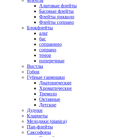
Флейты
Альтовые флейты
Басовые флейты
Флейты пикколо
Флейты сопрано
Блокфлейты
альт
бас
сопранино
сопрано
тенор
поперечные
Вистлы
Гобои
Губные гармошки
Диатонические
Хроматические
Тремоло
Октавные
Детские
Дудуки
Кларнеты
Мелодики (pianica)
Пан-флейты
Саксофоны