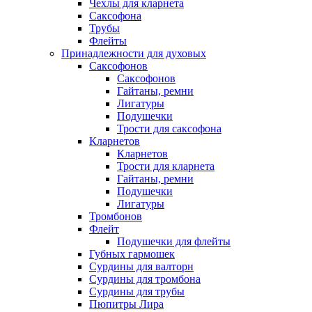
Чехлы для кларнета
Саксофона
Трубы
Флейты
Принадлежности для духовых
Саксофонов
Саксофонов
Гайтаны, ремни
Лигатуры
Подушечки
Трости для саксофона
Кларнетов
Кларнетов
Трости для кларнета
Гайтаны, ремни
Подушечки
Лигатуры
Тромбонов
Флейт
Подушечки для флейты
Губных гармошек
Сурдины для валторн
Сурдины для тромбона
Сурдины для трубы
Пюпитры Лира