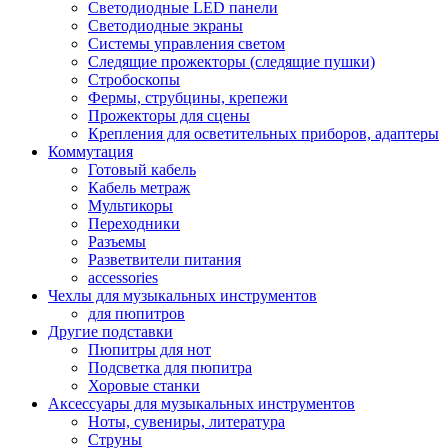
Светодиодные LED панели
Светодиодные экраны
Системы управления светом
Следящие прожекторы (следящие пушки)
Стробоскопы
Фермы, струбцины, крепежи
Прожекторы для сцены
Крепления для осветительных приборов, адаптеры
Коммутация
Готовый кабель
Кабель метраж
Мультикоры
Переходники
Разъемы
Разветвители питания
accessories
Чехлы для музыкальных инструментов
для пюпитров
Другие подставки
Пюпитры для нот
Подсветка для пюпитра
Хоровые станки
Аксессуары для музыкальных инструментов
Ноты, сувениры, литература
Струны