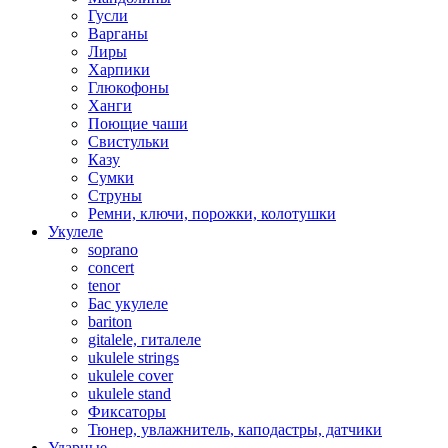
Гусли
Варганы
Лиры
Харпики
Глюкофоны
Ханги
Поющие чаши
Свистульки
Казу
Сумки
Струны
Ремни, ключи, порожки, колотушки
Укулеле
soprano
concert
tenor
Бас укулеле
bariton
gitalele, гиталеле
ukulele strings
ukulele cover
ukulele stand
Фиксаторы
Тюнер, увлажнитель, каподастры, датчики
Ударные