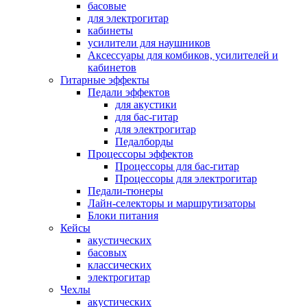
басовые
для электрогитар
кабинеты
усилители для наушников
Аксессуары для комбиков, усилителей и
кабинетов
Гитарные эффекты
Педали эффектов
для акустики
для бас-гитар
для электрогитар
Педалборды
Процессоры эффектов
Процессоры для бас-гитар
Процессоры для электрогитар
Педали-тюнеры
Лайн-селекторы и маршрутизаторы
Блоки питания
Кейсы
акустических
басовых
классических
электрогитар
Чехлы
акустических