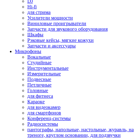
DJ
Hi-fi
для стрима
Усилители мощности
Виниловые проигрыватели
Запчасти для звукового оборудования
Шкафы
Рэковые кейсы, мягкие кожухи
Запчасти и аксессуары
Микрофоны
Вокальные
Студийные
Инструментальные
Измерительные
Подвесные
Петличные
Головные
для фитнеса
Караоке
для видеокамер
для смартфонов
Конференц-системы
Радиосистемы
пантографы, напольные, настольные, журавль, на
треноге, круглом основании, для подзвучки