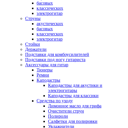
басовых
классических
электрогитар
Струны
акустических
басовых
классических
электрогитар
Стойки
Держатели
Подставки для комбоусилителей
Подставки под ногу гитариста
Аксессуары для гитар
Тюнеры
Ремни
Каподастры
Каподастры для акустики и
электрогитары
Каподастры для классики
Средства по уходу
Лимонное масло для грифа
Очистители струн
Полироли
Салфетки для полировки
Увлажнители