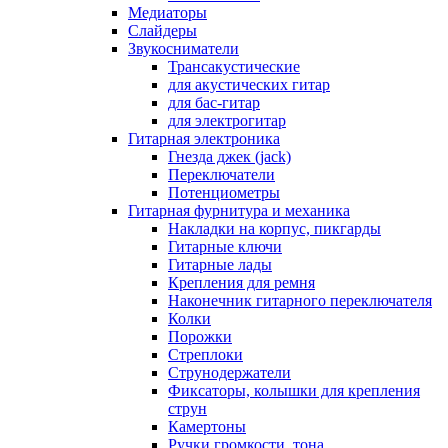
Медиаторы
Слайдеры
Звукосниматели
Трансакустические
для акустических гитар
для бас-гитар
для электрогитар
Гитарная электроника
Гнезда джек (jack)
Переключатели
Потенциометры
Гитарная фурнитура и механика
Накладки на корпус, пикгарды
Гитарные ключи
Гитарные лады
Крепления для ремня
Наконечник гитарного переключателя
Колки
Порожки
Стреплоки
Струнодержатели
Фиксаторы, колышки для крепления
струн
Камертоны
Ручки громкости, тона