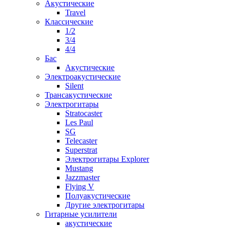
Акустические
Travel
Классические
1/2
3/4
4/4
Бас
Акустические
Электроакустические
Silent
Трансакустические
Электрогитары
Stratocaster
Les Paul
SG
Telecaster
Superstrat
Электрогитары Explorer
Mustang
Jazzmaster
Flying V
Полуакустические
Другие электрогитары
Гитарные усилители
акустические