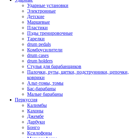
Ударные установки
Электронные
Детские
Маршевые
Пластики
Пэды тренировочные
Тарелки
drum pedals
Комбоусилители
drum cases
drum holders
Стулья для барабанщиков
Палочки, руты, щетки, подструнники, цепочки,
коврики
Альт-томы, томы
Бас-барабаны
Малые барабаны
Перкуссия
Калимбы
Кахоны
Джембе
Дарбуки
Бонго
Ксилофоны