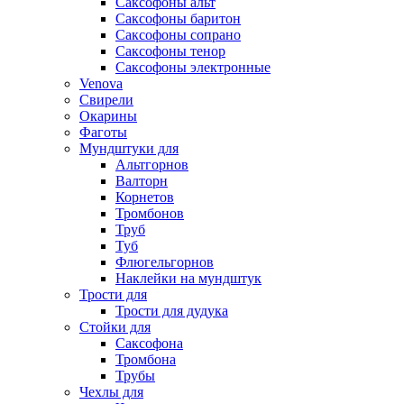
Саксофоны альт
Саксофоны баритон
Саксофоны сопрано
Саксофоны тенор
Саксофоны электронные
Venova
Свирели
Окарины
Фаготы
Мундштуки для
Альтгорнов
Валторн
Корнетов
Тромбонов
Труб
Туб
Флюгельгорнов
Наклейки на мундштук
Трости для
Трости для дудука
Стойки для
Саксофона
Тромбона
Трубы
Чехлы для