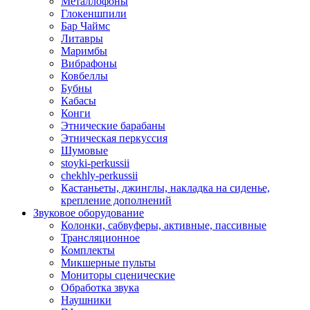
Металлофоны
Глокеншпили
Бар Чаймс
Литавры
Маримбы
Вибрафоны
Ковбеллы
Бубны
Кабасы
Конги
Этнические барабаны
Этническая перкуссия
Шумовые
stoyki-perkussii
chekhly-perkussii
Кастаньеты, джинглы, накладка на сиденье,
крепление дополнений
Звуковое оборудование
Колонки, сабвуферы, активные, пассивные
Трансляционное
Комплекты
Микшерные пульты
Мониторы сценические
Обработка звука
Наушники