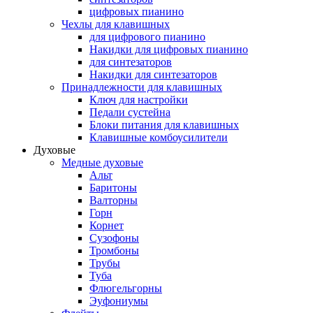
цифровых пианино
Чехлы для клавишных
для цифрового пианино
Накидки для цифровых пианино
для синтезаторов
Накидки для синтезаторов
Принадлежности для клавишных
Ключ для настройки
Педали сустейна
Блоки питания для клавишных
Клавишные комбоусилители
Духовые
Медные духовые
Альт
Баритоны
Валторны
Горн
Корнет
Сузофоны
Тромбоны
Трубы
Туба
Флюгельгорны
Эуфониумы