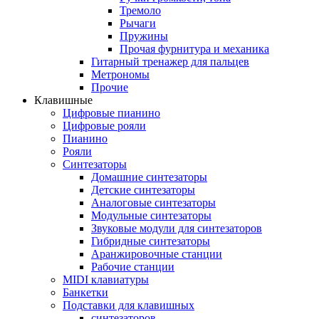
Тремоло
Рычаги
Пружины
Прочая фурнитура и механика
Гитарный тренажер для пальцев
Метрономы
Прочие
Клавишные
Цифровые пианино
Цифровые рояли
Пианино
Рояли
Синтезаторы
Домашние синтезаторы
Детские синтезаторы
Аналоговые синтезаторы
Модульные синтезаторы
Звуковые модули для синтезаторов
Гибридные синтезаторы
Аранжировочные станции
Рабочие станции
MIDI клавиатуры
Банкетки
Подставки для клавишных
синтезаторов