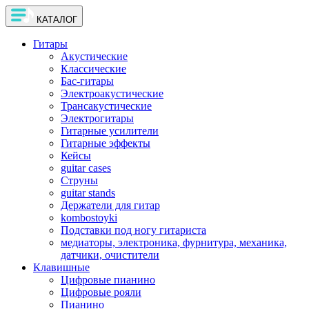
КАТАЛОГ
Гитары
Акустические
Классические
Бас-гитары
Электроакустические
Трансакустические
Электрогитары
Гитарные усилители
Гитарные эффекты
Кейсы
guitar cases
Струны
guitar stands
Держатели для гитар
kombostoyki
Подставки под ногу гитариста
медиаторы, электроника, фурнитура, механика,
датчики, очистители
Клавишные
Цифровые пианино
Цифровые рояли
Пианино