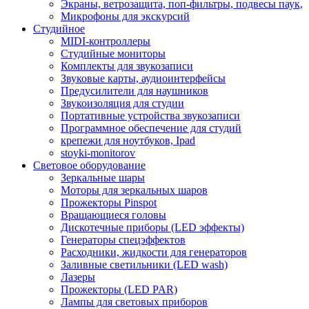
Экраны, ветрозащита, поп-фильтры, подвесы паук,
Микрофоны для экскурсий
Студийное
MIDI-контроллеры
Студийные мониторы
Комплекты для звукозаписи
Звуковые карты, аудиоинтерфейсы
Предусилители для наушников
Звукоизоляция для студии
Портативные устройства звукозаписи
Программное обеспечение для студий
крепежи для ноутбуков, Ipad
stoyki-monitorov
Световое оборудование
Зеркальные шары
Моторы для зеркальных шаров
Прожекторы Pinspot
Вращающиеся головы
Дискотечные приборы (LED эффекты)
Генераторы спецэффектов
Расходники, жидкости для генераторов
Заливные светильники (LED wash)
Лазеры
Прожекторы (LED PAR)
Лампы для световых приборов