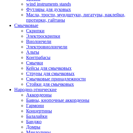
wind instruments stands
Футляры для духовых
Масла, трости, мундштуки, лигатуры, наклейки,
протирки, гайтаны
Смычковые
Скрипки
Электроскрипки
Виолончели
Электровиолончели
Альты
Контрабасы
Смычки
Кейсы для смычковых
Струны для смычковых
Смычковые принадлежности
Стойки для смычковых
Народно-этнические
Аккордеоны
Баяны, кнопочные аккордеоны
Гармони
Концертины
Балалайки
Банджо
Домры
Мандолины