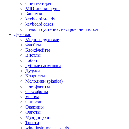
Синтезаторы
MIDI-клавиатуры
Банкетки
keyboard stands
keyboard cases
Педали сустейна, настроечный ключ
Духовые
Медные духовые
Флейты
Блокфлейты
Вистлы
Гобои
Губные гармошки
Дудуки
Кларнеты
Мелодики (pianica)
Пан-флейты
Саксофоны
Venova
Свирели
Окарины
Фаготы
Мундштуки
Трости
wind instruments stands