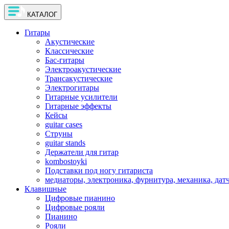
КАТАЛОГ
Гитары
Акустические
Классические
Бас-гитары
Электроакустические
Трансакустические
Электрогитары
Гитарные усилители
Гитарные эффекты
Кейсы
guitar cases
Струны
guitar stands
Держатели для гитар
kombostoyki
Подставки под ногу гитариста
медиаторы, электроника, фурнитура, механика, дат
Клавишные
Цифровые пианино
Цифровые рояли
Пианино
Рояли