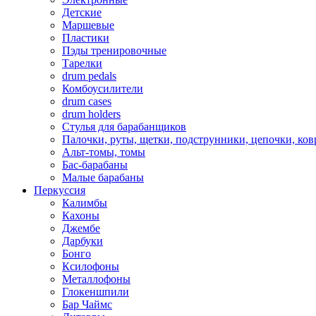
Детские
Маршевые
Пластики
Пэды тренировочные
Тарелки
drum pedals
Комбоусилители
drum cases
drum holders
Стулья для барабанщиков
Палочки, руты, щетки, подструнники, цепочки, ко
Альт-томы, томы
Бас-барабаны
Малые барабаны
Перкуссия
Калимбы
Кахоны
Джембе
Дарбуки
Бонго
Ксилофоны
Металлофоны
Глокеншпили
Бар Чаймс