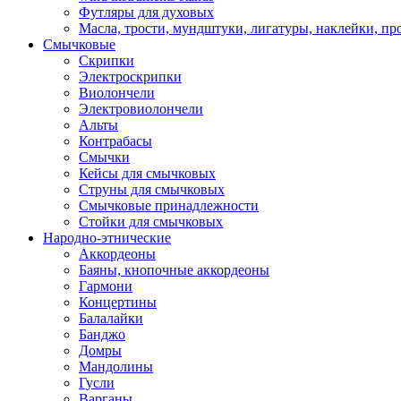
Футляры для духовых
Масла, трости, мундштуки, лигатуры, наклейки, пр
Смычковые
Скрипки
Электроскрипки
Виолончели
Электровиолончели
Альты
Контрабасы
Смычки
Кейсы для смычковых
Струны для смычковых
Смычковые принадлежности
Стойки для смычковых
Народно-этнические
Аккордеоны
Баяны, кнопочные аккордеоны
Гармони
Концертины
Балалайки
Банджо
Домры
Мандолины
Гусли
Варганы