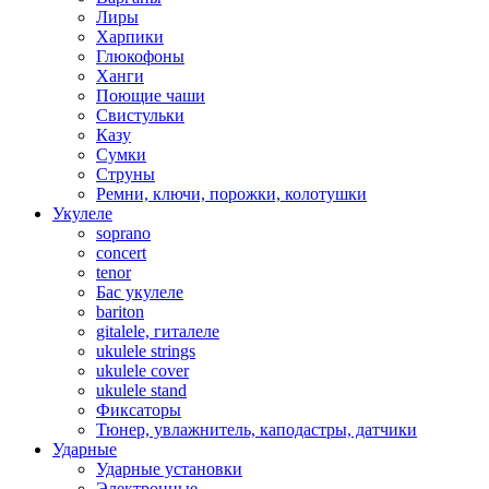
Лиры
Харпики
Глюкофоны
Ханги
Поющие чаши
Свистульки
Казу
Сумки
Струны
Ремни, ключи, порожки, колотушки
Укулеле
soprano
concert
tenor
Бас укулеле
bariton
gitalele, гиталеле
ukulele strings
ukulele cover
ukulele stand
Фиксаторы
Тюнер, увлажнитель, каподастры, датчики
Ударные
Ударные установки
Электронные