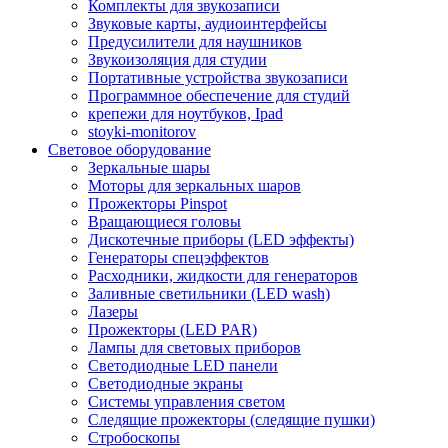
Комплекты для звукозаписи
Звуковые карты, аудиоинтерфейсы
Предусилители для наушников
Звукоизоляция для студии
Портативные устройства звукозаписи
Программное обеспечение для студий
крепежи для ноутбуков, Ipad
stoyki-monitorov
Световое оборудование
Зеркальные шары
Моторы для зеркальных шаров
Прожекторы Pinspot
Вращающиеся головы
Дискотечные приборы (LED эффекты)
Генераторы спецэффектов
Расходники, жидкости для генераторов
Заливные светильники (LED wash)
Лазеры
Прожекторы (LED PAR)
Лампы для световых приборов
Светодиодные LED панели
Светодиодные экраны
Системы управления светом
Следящие прожекторы (следящие пушки)
Стробоскопы