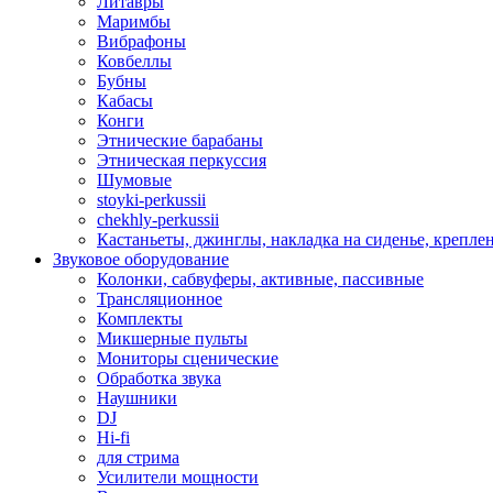
Литавры
Маримбы
Вибрафоны
Ковбеллы
Бубны
Кабасы
Конги
Этнические барабаны
Этническая перкуссия
Шумовые
stoyki-perkussii
chekhly-perkussii
Кастаньеты, джинглы, накладка на сиденье, крепл
Звуковое оборудование
Колонки, сабвуферы, активные, пассивные
Трансляционное
Комплекты
Микшерные пульты
Мониторы сценические
Обработка звука
Наушники
DJ
Hi-fi
для стрима
Усилители мощности