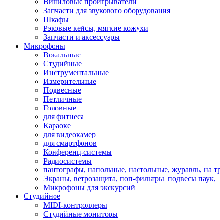
Виниловые проигрыватели
Запчасти для звукового оборудования
Шкафы
Рэковые кейсы, мягкие кожухи
Запчасти и аксессуары
Микрофоны
Вокальные
Студийные
Инструментальные
Измерительные
Подвесные
Петличные
Головные
для фитнеса
Караоке
для видеокамер
для смартфонов
Конференц-системы
Радиосистемы
пантографы, напольные, настольные, журавль, на т
Экраны, ветрозащита, поп-фильтры, подвесы паук,
Микрофоны для экскурсий
Студийное
MIDI-контроллеры
Студийные мониторы