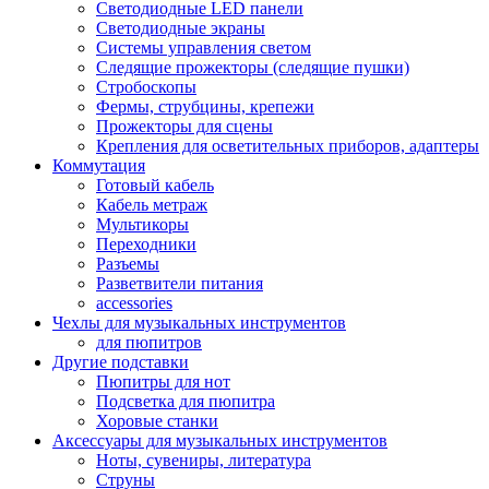
Светодиодные LED панели
Светодиодные экраны
Системы управления светом
Следящие прожекторы (следящие пушки)
Стробоскопы
Фермы, струбцины, крепежи
Прожекторы для сцены
Крепления для осветительных приборов, адаптеры
Коммутация
Готовый кабель
Кабель метраж
Мультикоры
Переходники
Разъемы
Разветвители питания
accessories
Чехлы для музыкальных инструментов
для пюпитров
Другие подставки
Пюпитры для нот
Подсветка для пюпитра
Хоровые станки
Аксессуары для музыкальных инструментов
Ноты, сувениры, литература
Струны