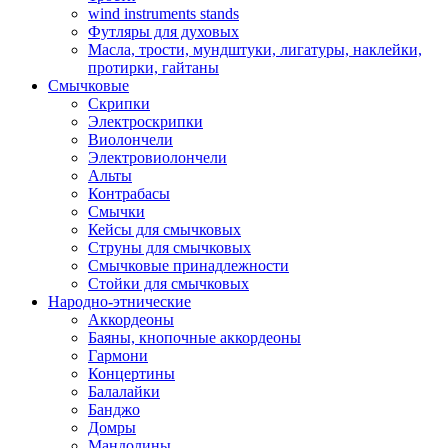
wind instruments stands
Футляры для духовых
Масла, трости, мундштуки, лигатуры, наклейки,
протирки, гайтаны
Смычковые
Скрипки
Электроскрипки
Виолончели
Электровиолончели
Альты
Контрабасы
Смычки
Кейсы для смычковых
Струны для смычковых
Смычковые принадлежности
Стойки для смычковых
Народно-этнические
Аккордеоны
Баяны, кнопочные аккордеоны
Гармони
Концертины
Балалайки
Банджо
Домры
Мандолины