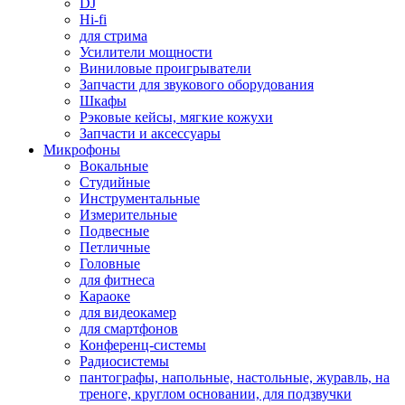
DJ
Hi-fi
для стрима
Усилители мощности
Виниловые проигрыватели
Запчасти для звукового оборудования
Шкафы
Рэковые кейсы, мягкие кожухи
Запчасти и аксессуары
Микрофоны
Вокальные
Студийные
Инструментальные
Измерительные
Подвесные
Петличные
Головные
для фитнеса
Караоке
для видеокамер
для смартфонов
Конференц-системы
Радиосистемы
пантографы, напольные, настольные, журавль, на
треноге, круглом основании, для подзвучки