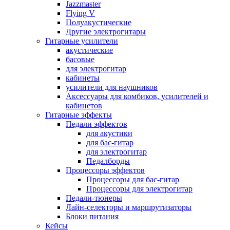
Jazzmaster
Flying V
Полуакустические
Другие электрогитары
Гитарные усилители
акустические
басовые
для электрогитар
кабинеты
усилители для наушников
Аксессуары для комбиков, усилителей и
кабинетов
Гитарные эффекты
Педали эффектов
для акустики
для бас-гитар
для электрогитар
Педалборды
Процессоры эффектов
Процессоры для бас-гитар
Процессоры для электрогитар
Педали-тюнеры
Лайн-селекторы и маршрутизаторы
Блоки питания
Кейсы