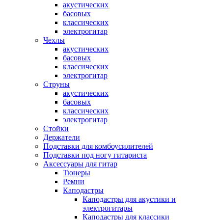
акустических
басовых
классических
электрогитар
Чехлы
акустических
басовых
классических
электрогитар
Струны
акустических
басовых
классических
электрогитар
Стойки
Держатели
Подставки для комбоусилителей
Подставки под ногу гитариста
Аксессуары для гитар
Тюнеры
Ремни
Каподастры
Каподастры для акустики и
электрогитары
Каподастры для классики