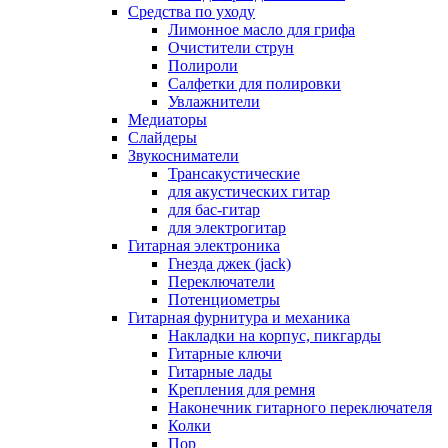
Средства по уходу
Лимонное масло для грифа
Очистители струн
Полироли
Салфетки для полировки
Увлажнители
Медиаторы
Слайдеры
Звукосниматели
Трансакустические
для акустических гитар
для бас-гитар
для электрогитар
Гитарная электроника
Гнезда джек (jack)
Переключатели
Потенциометры
Гитарная фурнитура и механика
Накладки на корпус, пикгарды
Гитарные ключи
Гитарные лады
Крепления для ремня
Наконечник гитарного переключателя
Колки
Пор