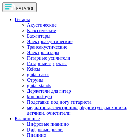
КАТАЛОГ
Гитары
Акустические
Классические
Бас-гитары
Электроакустические
Трансакустические
Электрогитары
Гитарные усилители
Гитарные эффекты
Кейсы
guitar cases
Струны
guitar stands
Держатели для гитар
kombostoyki
Подставки под ногу гитариста
медиаторы, электроника, фурнитура, механика,
датчики, очистители
Клавишные
Цифровые пианино
Цифровые рояли
Пианино