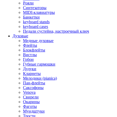
Рояли
Синтезаторы
MIDI-клавиатуры
Банкетки
keyboard stands
keyboard cases
Педали сустейна, настроечный ключ
Духовые
Медные духовые
Флейты
Блокфлейты
Вистлы
Гобои
Губные гармошки
Дудуки
Кларнеты
Мелодики (pianica)
Пан-флейты
Саксофоны
Venova
Свирели
Окарины
Фаготы
Мундштуки
Трости