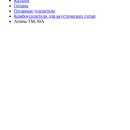
Каталог
Гитары
Гитарные усилители
Комбоусилители для акустических гитар
Aroma TM-30A