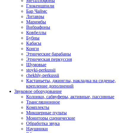
Металлофоны
Глокеншпили
Бар Чаймс
Литавры
Маримбы
Вибрафоны
Ковбеллы
Бубны
Кабасы
Конги
Этнические барабаны
Этническая перкуссия
Шумовые
stoyki-perkussii
chekhly-perkussii
Кастаньеты, джинглы, накладка на сиденье,
крепление дополнений
Звуковое оборудование
Колонки, сабвуферы, активные, пассивные
Трансляционное
Комплекты
Микшерные пульты
Мониторы сценические
Обработка звука
Наушники