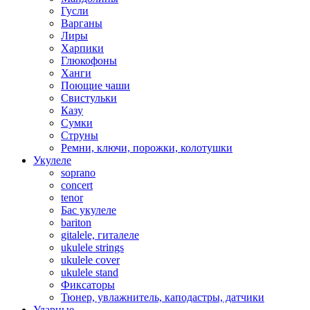
Гусли
Варганы
Лиры
Харпики
Глюкофоны
Ханги
Поющие чаши
Свистульки
Казу
Сумки
Струны
Ремни, ключи, порожки, колотушки
Укулеле
soprano
concert
tenor
Бас укулеле
bariton
gitalele, гиталеле
ukulele strings
ukulele cover
ukulele stand
Фиксаторы
Тюнер, увлажнитель, каподастры, датчики
Ударные