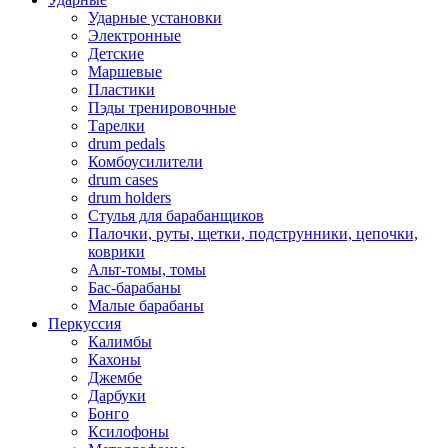
Ударные установки
Электронные
Детские
Маршевые
Пластики
Пэды тренировочные
Тарелки
drum pedals
Комбоусилители
drum cases
drum holders
Стулья для барабанщиков
Палочки, руты, щетки, подструнники, цепочки,
коврики
Альт-томы, томы
Бас-барабаны
Малые барабаны
Перкуссия
Калимбы
Кахоны
Джембе
Дарбуки
Бонго
Ксилофоны