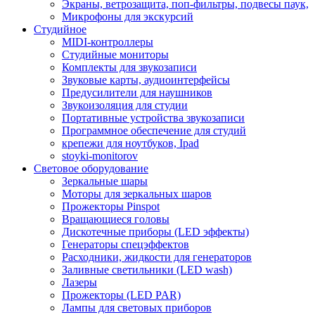
Экраны, ветрозащита, поп-фильтры, подвесы паук,
Микрофоны для экскурсий
Студийное
MIDI-контроллеры
Студийные мониторы
Комплекты для звукозаписи
Звуковые карты, аудиоинтерфейсы
Предусилители для наушников
Звукоизоляция для студии
Портативные устройства звукозаписи
Программное обеспечение для студий
крепежи для ноутбуков, Ipad
stoyki-monitorov
Световое оборудование
Зеркальные шары
Моторы для зеркальных шаров
Прожекторы Pinspot
Вращающиеся головы
Дискотечные приборы (LED эффекты)
Генераторы спецэффектов
Расходники, жидкости для генераторов
Заливные светильники (LED wash)
Лазеры
Прожекторы (LED PAR)
Лампы для световых приборов