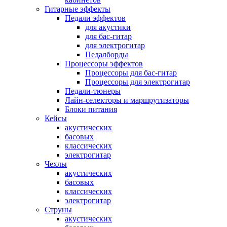
Гитарные эффекты
Педали эффектов
для акустики
для бас-гитар
для электрогитар
Педалборды
Процессоры эффектов
Процессоры для бас-гитар
Процессоры для электрогитар
Педали-тюнеры
Лайн-селекторы и маршрутизаторы
Блоки питания
Кейсы
акустических
басовых
классических
электрогитар
Чехлы
акустических
басовых
классических
электрогитар
Струны
акустических