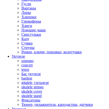
Гусли
Варганы
Лиры
Харпики
Глюкофоны
Ханги
Поющие чаши
Свистульки
Казу
Сумки
Струны
Ремни, ключи, порожки, колотушки
Укулеле
soprano
concert
tenor
Бас укулеле
bariton
gitalele, гиталеле
ukulele strings
ukulele cover
ukulele stand
Фиксаторы
Тюнер, увлажнитель, каподастры, датчики
Ударные