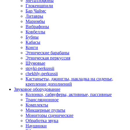
Металлофоны
Глокеншпили
Бар Чаймс
Литавры
Маримбы
Вибрафоны
Ковбеллы
Бубны
Кабасы
Конги
Этнические барабаны
Этническая перкуссия
Шумовые
stoyki-perkussii
chekhly-perkussii
Кастаньеты, джинглы, накладка на сиденье,
крепление дополнений
Звуковое оборудование
Колонки, сабвуферы, активные, пассивные
Трансляционное
Комплекты
Микшерные пульты
Мониторы сценические
Обработка звука
Наушники