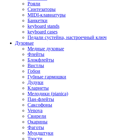
Рояли
Синтезаторы
MIDI-клавиатуры
Банкетки
keyboard stands
keyboard cases
Педали сустейна, настроечный ключ
Духовые
Медные духовые
Флейты
Блокфлейты
Вистлы
Гобои
Губные гармошки
Дудуки
Кларнеты
Мелодики (pianica)
Пан-флейты
Саксофоны
Venova
Свирели
Окарины
Фаготы
Мундштуки
Трости