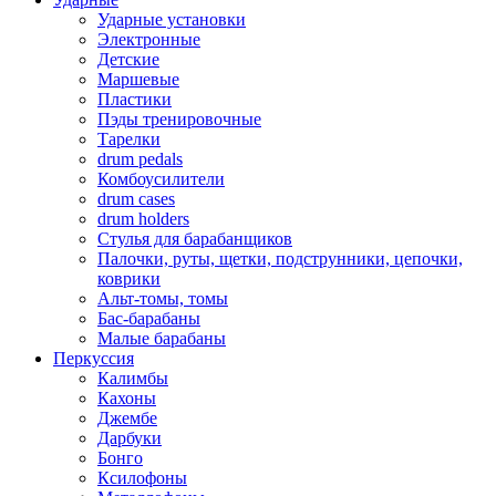
Ударные установки
Электронные
Детские
Маршевые
Пластики
Пэды тренировочные
Тарелки
drum pedals
Комбоусилители
drum cases
drum holders
Стулья для барабанщиков
Палочки, руты, щетки, подструнники, цепочки,
коврики
Альт-томы, томы
Бас-барабаны
Малые барабаны
Перкуссия
Калимбы
Кахоны
Джембе
Дарбуки
Бонго
Ксилофоны