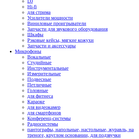
DJ
Hi-fi
для стрима
Усилители мощности
Виниловые проигрыватели
Запчасти для звукового оборудования
Шкафы
Рэковые кейсы, мягкие кожухи
Запчасти и аксессуары
Микрофоны
Вокальные
Студийные
Инструментальные
Измерительные
Подвесные
Петличные
Головные
для фитнеса
Караоке
для видеокамер
для смартфонов
Конференц-системы
Радиосистемы
пантографы, напольные, настольные, журавль, на
треноге, круглом основании, для подзвучки