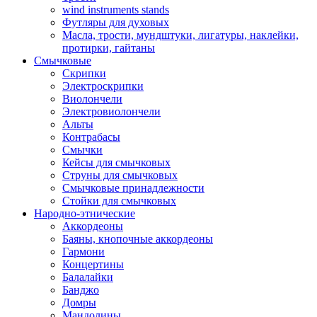
wind instruments stands
Футляры для духовых
Масла, трости, мундштуки, лигатуры, наклейки,
протирки, гайтаны
Смычковые
Скрипки
Электроскрипки
Виолончели
Электровиолончели
Альты
Контрабасы
Смычки
Кейсы для смычковых
Струны для смычковых
Смычковые принадлежности
Стойки для смычковых
Народно-этнические
Аккордеоны
Баяны, кнопочные аккордеоны
Гармони
Концертины
Балалайки
Банджо
Домры
Мандолины