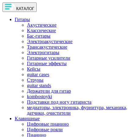
КАТАЛОГ
Гитары
Акустические
Классические
Бас-гитары
Электроакустические
Трансакустические
Электрогитары
Гитарные усилители
Гитарные эффекты
Кейсы
guitar cases
Струны
guitar stands
Держатели для гитар
kombostoyki
Подставки под ногу гитариста
медиаторы, электроника, фурнитура, механика,
датчики, очистители
Клавишные
Цифровые пианино
Цифровые рояли
Пианино