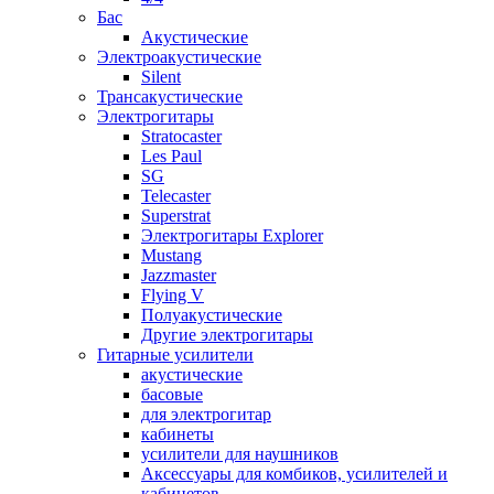
Бас
Акустические
Электроакустические
Silent
Трансакустические
Электрогитары
Stratocaster
Les Paul
SG
Telecaster
Superstrat
Электрогитары Explorer
Mustang
Jazzmaster
Flying V
Полуакустические
Другие электрогитары
Гитарные усилители
акустические
басовые
для электрогитар
кабинеты
усилители для наушников
Аксессуары для комбиков, усилителей и
кабинетов