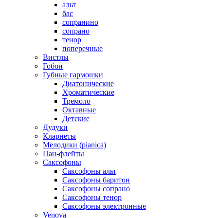
альт
бас
сопранино
сопрано
тенор
поперечные
Вистлы
Гобои
Губные гармошки
Диатонические
Хроматические
Тремоло
Октавные
Детские
Дудуки
Кларнеты
Мелодики (pianica)
Пан-флейты
Саксофоны
Саксофоны альт
Саксофоны баритон
Саксофоны сопрано
Саксофоны тенор
Саксофоны электронные
Venova