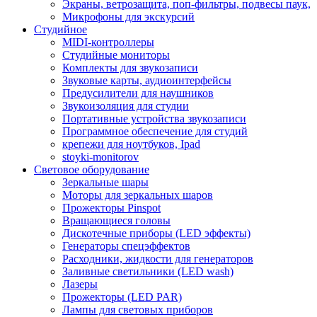
Экраны, ветрозащита, поп-фильтры, подвесы паук,
Микрофоны для экскурсий
Студийное
MIDI-контроллеры
Студийные мониторы
Комплекты для звукозаписи
Звуковые карты, аудиоинтерфейсы
Предусилители для наушников
Звукоизоляция для студии
Портативные устройства звукозаписи
Программное обеспечение для студий
крепежи для ноутбуков, Ipad
stoyki-monitorov
Световое оборудование
Зеркальные шары
Моторы для зеркальных шаров
Прожекторы Pinspot
Вращающиеся головы
Дискотечные приборы (LED эффекты)
Генераторы спецэффектов
Расходники, жидкости для генераторов
Заливные светильники (LED wash)
Лазеры
Прожекторы (LED PAR)
Лампы для световых приборов