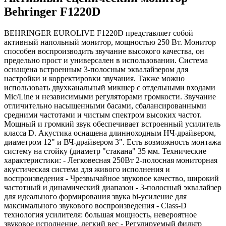
Behringer F1220D
BEHRINGER EUROLIVE F1220D представляет собой
активный напольный монитор, мощностью 250 Вт. Монитор
способен воспроизводить звучание высокого качества, он
предельно прост и универсален в использовании. Система
оснащена встроенным 3-полосным эквалайзером для
настройки и корректировки звучания. Также можно
использовать двухканальный микшер с отдельными входами
Mic/Line и независимыми регуляторами громкости. Звучание
отличительно насыщенными басами, сбалансированными
средними частотами и чистым спектром высоких частот.
Мощный и громкий звук обеспечивает встроенный усилитель
класса D. Акустика оснащена длинноходным НЧ-драйвером,
диаметром 12" и ВЧ-драйвером 3". Есть возможность монтажа
систему на стойку (диаметр "стакана" 35 мм. Технические
характеристики: - Легковесная 250Вт 2-полосная мониторная
акустическая система для живого исполнения и
воспроизведения - Чрезвычайное звуковое качество, широкий
частотный и динамический диапазон - 3-полосный эквалайзер
для идеального формирования звука bi-усиление для
максимального звукового воспроизведения - Class-D
технология усилителя: большая мощность, невероятное
звуковое исполнение, легкий вес - Регулируемый фильтр