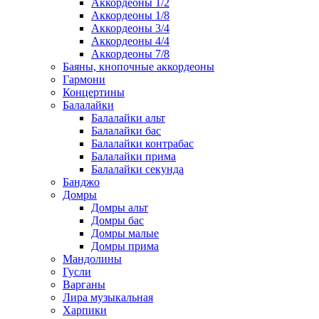
Аккордеоны 1/2
Аккордеоны 1/8
Аккордеоны 3/4
Аккордеоны 4/4
Аккордеоны 7/8
Баяны, кнопочные аккордеоны
Гармони
Концертины
Балалайки
Балалайки альт
Балалайки бас
Балалайки контрабас
Балалайки прима
Балалайки секунда
Банджо
Домры
Домры альт
Домры бас
Домры малые
Домры прима
Мандолины
Гусли
Варганы
Лира музыкальная
Харпики