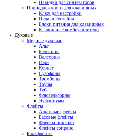
Накидки для синтезаторов
Принадлежности для клавишных
Ключ для настройки
Педали сустейна
Блоки питания для клавишных
Клавишные комбоусилители
Духовые
Медные духовые
Альт
Баритоны
Валторны
Горн
Корнет
Сузофоны
Тромбоны
Трубы
Туба
Флюгельгорны
Эуфониумы
Флейты
Альтовые флейты
Басовые флейты
Флейты пикколо
Флейты сопрано
Блокфлейты