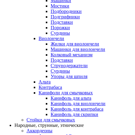
Машинки
Мостики
Подбородники
Подгрифники
Подставки
Порожки
Сурдины
Виолончели
Жилки для виолончели
Машинки для виолончели
Колковый механизм
Подставки
Струнодержатели
Сурдины
Упоры для шпиля
Альта
Контрабаса
Канифоли для смычковых
Канифоль для альта
Канифоль для виолончели
Канифоль для контрабаса
Канифоль для скрипки
Стойки для смычковых
Народные, струнные, этнические
Аккордеоны