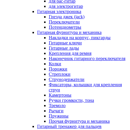
для бас-гитар
для электрогитар
Гитарная электроника
Гнезда джек (jack)
Переключатели
Потенциометры
Гитарная фурнитура и механика
Накладки на корпус, пикгарды
Гитарные ключи
Гитарные лады
Крепления для ремня
Наконечник гитарного переключателя
Колки
Порожки
Стреплоки
Струнодержатели
Фиксаторы, колышки для крепления
струн
Камертоны
Ручки громкости, тона
Тремоло
Рычаги
Пружины
Прочая фурнитура и механика
Гитарный тренажер для пальцев