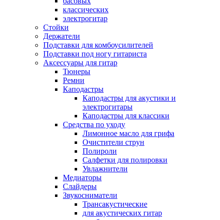
басовых
классических
электрогитар
Стойки
Держатели
Подставки для комбоусилителей
Подставки под ногу гитариста
Аксессуары для гитар
Тюнеры
Ремни
Каподастры
Каподастры для акустики и
электрогитары
Каподастры для классики
Средства по уходу
Лимонное масло для грифа
Очистители струн
Полироли
Салфетки для полировки
Увлажнители
Медиаторы
Слайдеры
Звукосниматели
Трансакустические
для акустических гитар