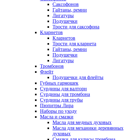
Саксофонов
Гайтаны, ремни
Лигатуры
Подушечки
Трости для саксофона
Кларнетов
Кларнетов
Трости для кларнета
Гайтаны, ремни
Подушечки
Лигатуры
Тромбонов
Флейт
Подушечки для флейты
Губных гармошек
Сурдины для валторн
Сурдины для тромбона
Сурдины для трубы
Пюпитры Лира
Наборы по уходу
Масла и смазки
Масла для медных духовых
Масла для механики деревянных
духовых
Смазки для кулисы тромбона