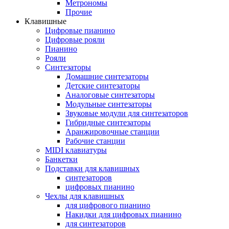
Метрономы
Прочие
Клавишные
Цифровые пианино
Цифровые рояли
Пианино
Рояли
Синтезаторы
Домашние синтезаторы
Детские синтезаторы
Аналоговые синтезаторы
Модульные синтезаторы
Звуковые модули для синтезаторов
Гибридные синтезаторы
Аранжировочные станции
Рабочие станции
MIDI клавиатуры
Банкетки
Подставки для клавишных
синтезаторов
цифровых пианино
Чехлы для клавишных
для цифрового пианино
Накидки для цифровых пианино
для синтезаторов