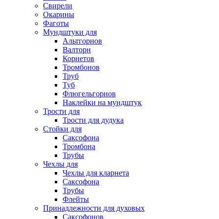
Свирели
Окарины
Фаготы
Мундштуки для
Альтгорнов
Валторн
Корнетов
Тромбонов
Труб
Туб
Флюгельгорнов
Наклейки на мундштук
Трости для
Трости для дудука
Стойки для
Саксофона
Тромбона
Трубы
Чехлы для
Чехлы для кларнета
Саксофона
Трубы
Флейты
Принадлежности для духовых
Саксофонов