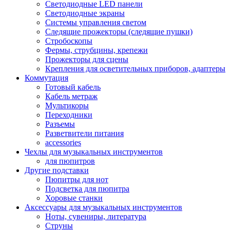
Светодиодные LED панели
Светодиодные экраны
Системы управления светом
Следящие прожекторы (следящие пушки)
Стробоскопы
Фермы, струбцины, крепежи
Прожекторы для сцены
Крепления для осветительных приборов, адаптеры
Коммутация
Готовый кабель
Кабель метраж
Мультикоры
Переходники
Разъемы
Разветвители питания
accessories
Чехлы для музыкальных инструментов
для пюпитров
Другие подставки
Пюпитры для нот
Подсветка для пюпитра
Хоровые станки
Аксессуары для музыкальных инструментов
Ноты, сувениры, литература
Струны