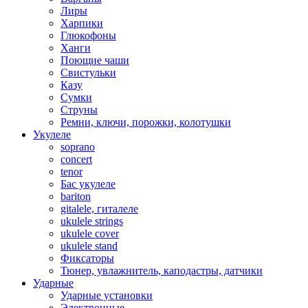
Лиры
Харпики
Глюкофоны
Ханги
Поющие чаши
Свистульки
Казу
Сумки
Струны
Ремни, ключи, порожки, колотушки
Укулеле
soprano
concert
tenor
Бас укулеле
bariton
gitalele, гиталеле
ukulele strings
ukulele cover
ukulele stand
Фиксаторы
Тюнер, увлажнитель, каподастры, датчики
Ударные
Ударные установки
Электронные