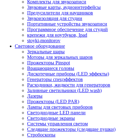
Комплекты для звукозаписи
Звуковые карты, аудиоинтерфейсы
Предусилители для наушников
Звукоизоляция для студии
Портативные устройства звукозаписи
Программное обеспечение для студий
крепежи для ноутбуков, Ipad
stoyki-monitorov
Световое оборудование
Зеркальные шары
Моторы для зеркальных шаров
Прожекторы Pinspot
Вращающиеся головы
Дискотечные приборы (LED эффекты)
Генераторы спецэффектов
Расходники, жидкости для генераторов
Заливные светильники (LED wash)
Лазеры
Прожекторы (LED PAR)
Лампы для световых приборов
Светодиодные LED панели
Светодиодные экраны
Системы управления светом
Следящие прожекторы (следящие пушки)
Стробоскопы