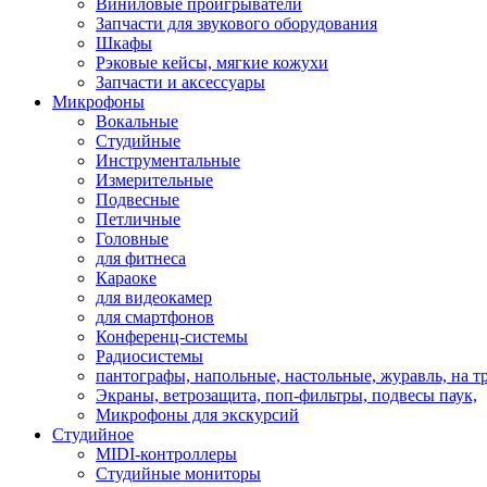
Виниловые проигрыватели
Запчасти для звукового оборудования
Шкафы
Рэковые кейсы, мягкие кожухи
Запчасти и аксессуары
Микрофоны
Вокальные
Студийные
Инструментальные
Измерительные
Подвесные
Петличные
Головные
для фитнеса
Караоке
для видеокамер
для смартфонов
Конференц-системы
Радиосистемы
пантографы, напольные, настольные, журавль, на т
Экраны, ветрозащита, поп-фильтры, подвесы паук,
Микрофоны для экскурсий
Студийное
MIDI-контроллеры
Студийные мониторы