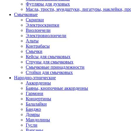
Футляры для духовых
Масла, трости, мундштуки, лигатуры, наклейки, пр
Смычковые
Скрипки
Электроскрипки
Виолончели
Электровиолончели
Альты
Контрабасы
Смычки
Кейсы для смычковых
Струны для смычковых
Смычковые принадлежности
Стойки для смычковых
Народно-этнические
Аккордеоны
Баяны, кнопочные аккордеоны
Гармони
Концертины
Балалайки
Банджо
Домры
Мандолины
Гусли
Варганы