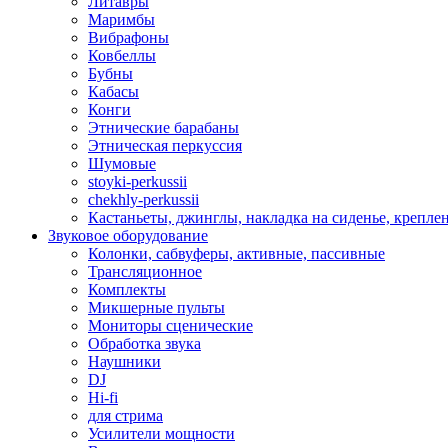
Литавры
Маримбы
Вибрафоны
Ковбеллы
Бубны
Кабасы
Конги
Этнические барабаны
Этническая перкуссия
Шумовые
stoyki-perkussii
chekhly-perkussii
Кастаньеты, джинглы, накладка на сиденье, крепл
Звуковое оборудование
Колонки, сабвуферы, активные, пассивные
Трансляционное
Комплекты
Микшерные пульты
Мониторы сценические
Обработка звука
Наушники
DJ
Hi-fi
для стрима
Усилители мощности