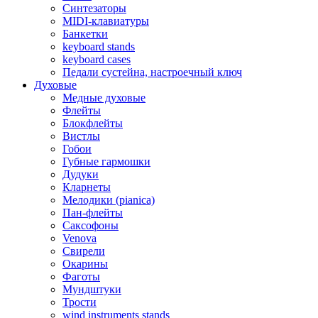
Синтезаторы
MIDI-клавиатуры
Банкетки
keyboard stands
keyboard cases
Педали сустейна, настроечный ключ
Духовые
Медные духовые
Флейты
Блокфлейты
Вистлы
Гобои
Губные гармошки
Дудуки
Кларнеты
Мелодики (pianica)
Пан-флейты
Саксофоны
Venova
Свирели
Окарины
Фаготы
Мундштуки
Трости
wind instruments stands