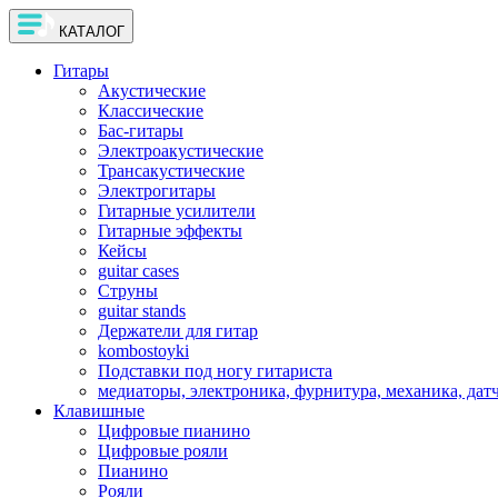
КАТАЛОГ
Гитары
Акустические
Классические
Бас-гитары
Электроакустические
Трансакустические
Электрогитары
Гитарные усилители
Гитарные эффекты
Кейсы
guitar cases
Струны
guitar stands
Держатели для гитар
kombostoyki
Подставки под ногу гитариста
медиаторы, электроника, фурнитура, механика, дат
Клавишные
Цифровые пианино
Цифровые рояли
Пианино
Рояли