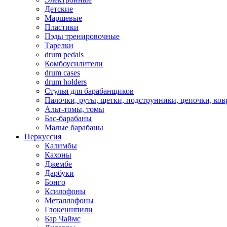
Детские
Маршевые
Пластики
Пэды тренировочные
Тарелки
drum pedals
Комбоусилители
drum cases
drum holders
Стулья для барабанщиков
Палочки, руты, щетки, подструнники, цепочки, ко
Альт-томы, томы
Бас-барабаны
Малые барабаны
Перкуссия
Калимбы
Кахоны
Джембе
Дарбуки
Бонго
Ксилофоны
Металлофоны
Глокеншпили
Бар Чаймс