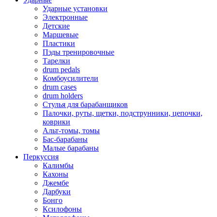
Ударные установки
Электронные
Детские
Маршевые
Пластики
Пэды тренировочные
Тарелки
drum pedals
Комбоусилители
drum cases
drum holders
Стулья для барабанщиков
Палочки, руты, щетки, подструнники, цепочки,
коврики
Альт-томы, томы
Бас-барабаны
Малые барабаны
Перкуссия
Калимбы
Кахоны
Джембе
Дарбуки
Бонго
Ксилофоны