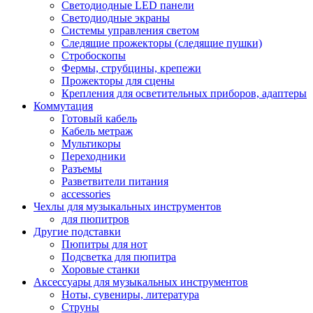
Светодиодные LED панели
Светодиодные экраны
Системы управления светом
Следящие прожекторы (следящие пушки)
Стробоскопы
Фермы, струбцины, крепежи
Прожекторы для сцены
Крепления для осветительных приборов, адаптеры
Коммутация
Готовый кабель
Кабель метраж
Мультикоры
Переходники
Разъемы
Разветвители питания
accessories
Чехлы для музыкальных инструментов
для пюпитров
Другие подставки
Пюпитры для нот
Подсветка для пюпитра
Хоровые станки
Аксессуары для музыкальных инструментов
Ноты, сувениры, литература
Струны