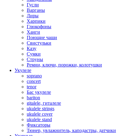
Гусли
Варганы
Лиры
Харпики
Глюкофоны
Ханги
Поющие чаши
Свистульки
Казу
Сумки
Струны
Ремни, ключи, порожки, колотушки
Укулеле
soprano
concert
tenor
Бас укулеле
bariton
gitalele, гиталеле
ukulele strings
ukulele cover
ukulele stand
Фиксаторы
Тюнер, увлажнитель, каподастры, датчики
Ударные