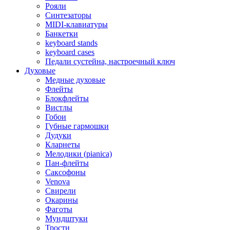
Рояли
Синтезаторы
MIDI-клавиатуры
Банкетки
keyboard stands
keyboard cases
Педали сустейна, настроечный ключ
Духовые
Медные духовые
Флейты
Блокфлейты
Вистлы
Гобои
Губные гармошки
Дудуки
Кларнеты
Мелодики (pianica)
Пан-флейты
Саксофоны
Venova
Свирели
Окарины
Фаготы
Мундштуки
Трости