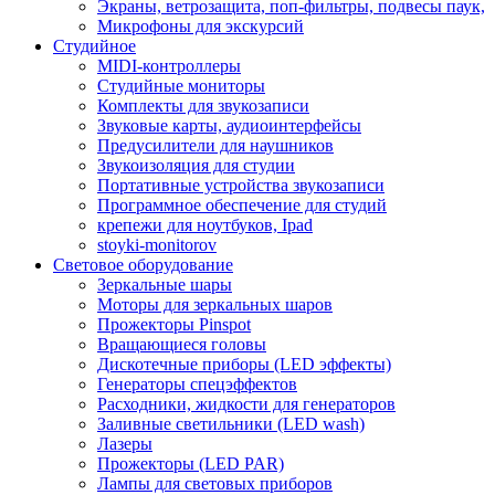
Экраны, ветрозащита, поп-фильтры, подвесы паук,
Микрофоны для экскурсий
Студийное
MIDI-контроллеры
Студийные мониторы
Комплекты для звукозаписи
Звуковые карты, аудиоинтерфейсы
Предусилители для наушников
Звукоизоляция для студии
Портативные устройства звукозаписи
Программное обеспечение для студий
крепежи для ноутбуков, Ipad
stoyki-monitorov
Световое оборудование
Зеркальные шары
Моторы для зеркальных шаров
Прожекторы Pinspot
Вращающиеся головы
Дискотечные приборы (LED эффекты)
Генераторы спецэффектов
Расходники, жидкости для генераторов
Заливные светильники (LED wash)
Лазеры
Прожекторы (LED PAR)
Лампы для световых приборов