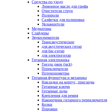
Средства по уходу
Лимонное масло для грифа
Очистители струн
Полироли
Салфетки для полировки
Увлажнители
Медиаторы
Слайдеры
Звукосниматели
Трансакустические
для акустических гитар
для бас-гитар
для электрогитар
Гитарная электроника
Гнезда джек (jack)
Переключатели
Потенциометры
Гитарная фурнитура и механика
Накладки на корпус, пикгарды
Гитарные ключи
Гитарные лады
Крепления для ремня
Наконечник гитарного переключателя
Колки
Порожки