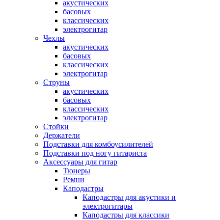
акустических
басовых
классических
электрогитар
Чехлы
акустических
басовых
классических
электрогитар
Струны
акустических
басовых
классических
электрогитар
Стойки
Держатели
Подставки для комбоусилителей
Подставки под ногу гитариста
Аксессуары для гитар
Тюнеры
Ремни
Каподастры
Каподастры для акустики и
электрогитары
Каподастры для классики