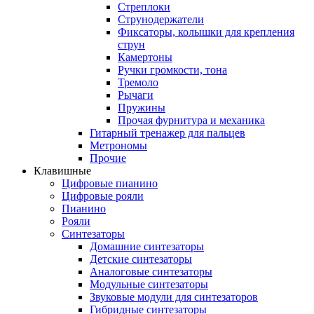
Стреплоки
Струнодержатели
Фиксаторы, колышки для крепления
струн
Камертоны
Ручки громкости, тона
Тремоло
Рычаги
Пружины
Прочая фурнитура и механика
Гитарный тренажер для пальцев
Метрономы
Прочие
Клавишные
Цифровые пианино
Цифровые рояли
Пианино
Рояли
Синтезаторы
Домашние синтезаторы
Детские синтезаторы
Аналоговые синтезаторы
Модульные синтезаторы
Звуковые модули для синтезаторов
Гибридные синтезаторы