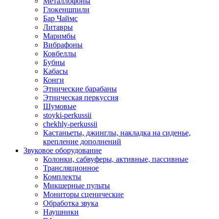
Металлофоны
Глокеншпили
Бар Чаймс
Литавры
Маримбы
Вибрафоны
Ковбеллы
Бубны
Кабасы
Конги
Этнические барабаны
Этническая перкуссия
Шумовые
stoyki-perkussii
chekhly-perkussii
Кастаньеты, джинглы, накладка на сиденье,
крепление дополнений
Звуковое оборудование
Колонки, сабвуферы, активные, пассивные
Трансляционное
Комплекты
Микшерные пульты
Мониторы сценические
Обработка звука
Наушники