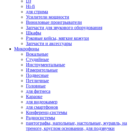
DJ
Hi-fi
для стрима
Усилители мощности
Виниловые проигрыватели
Запчасти для звукового оборудования
Шкафы
Рэковые кейсы, мягкие кожухи
Запчасти и аксессуары
Микрофоны
Вокальные
Студийные
Инструментальные
Измерительные
Подвесные
Петличные
Головные
для фитнеса
Караоке
для видеокамер
для смартфонов
Конференц-системы
Радиосистемы
пантографы, напольные, настольные, журавль, на
треноге, круглом основании, для подзвучки