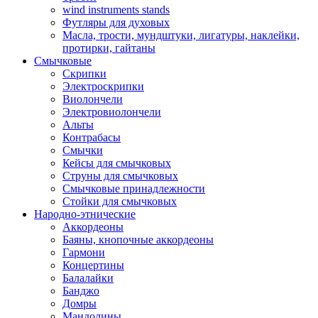
wind instruments stands
Футляры для духовых
Масла, трости, мундштуки, лигатуры, наклейки,
протирки, гайтаны
Смычковые
Скрипки
Электроскрипки
Виолончели
Электровиолончели
Альты
Контрабасы
Смычки
Кейсы для смычковых
Струны для смычковых
Смычковые принадлежности
Стойки для смычковых
Народно-этнические
Аккордеоны
Баяны, кнопочные аккордеоны
Гармони
Концертины
Балалайки
Банджо
Домры
Мандолины