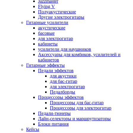
Jazzmaster
Flying V
Полуакустические
Другие электрогитары
Гитарные усилители
акустические
басовые
для электрогитар
кабинеты
усилители для наушников
Аксессуары для комбиков, усилителей и
кабинетов
Гитарные эффекты
Педали эффектов
для акустики
для бас-гитар
для электрогитар
Педалборды
Процессоры эффектов
Процессоры для бас-гитар
Процессоры для электрогитар
Педали-тюнеры
Лайн-селекторы и маршрутизаторы
Блоки питания
Кейсы