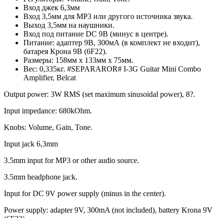
Вход джек 6,3мм
Вход 3,5мм для MP3 или другого источника звука.
Выход 3,5мм на наушники.
Вход под питание DC 9В (минус в центре).
Питание: адаптер 9В, 300мА (в комплект не входит),
батарея Крона 9В (6F22).
Размеры: 158мм х 133мм х 75мм.
Вес: 0,335кг. #SEPARAROR# I-3G Guitar Mini Combo
Amplifier, Belcat
Output power: 3W RMS (set maximum sinusoidal power), 8?.
Input impedance: 680kOhm.
Knobs: Volume, Gain, Tone.
Input jack 6,3mm
3.5mm input for MP3 or other audio source.
3.5mm headphone jack.
Input for DC 9V power supply (minus in the center).
Power supply: adapter 9V, 300mA (not included), battery Krona 9V