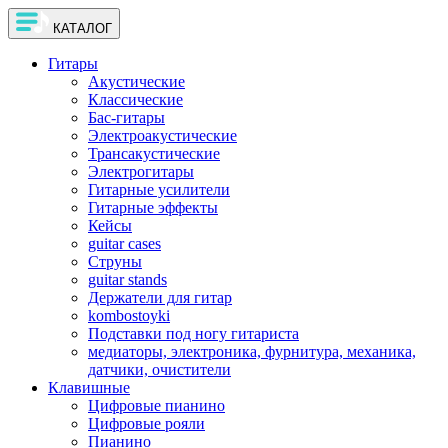
КАТАЛОГ
Гитары
Акустические
Классические
Бас-гитары
Электроакустические
Трансакустические
Электрогитары
Гитарные усилители
Гитарные эффекты
Кейсы
guitar cases
Струны
guitar stands
Держатели для гитар
kombostoyki
Подставки под ногу гитариста
медиаторы, электроника, фурнитура, механика,
датчики, очистители
Клавишные
Цифровые пианино
Цифровые рояли
Пианино