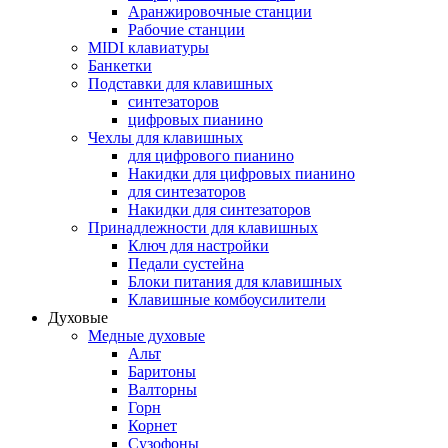
Аранжировочные станции
Рабочие станции
MIDI клавиатуры
Банкетки
Подставки для клавишных
синтезаторов
цифровых пианино
Чехлы для клавишных
для цифрового пианино
Накидки для цифровых пианино
для синтезаторов
Накидки для синтезаторов
Принадлежности для клавишных
Ключ для настройки
Педали сустейна
Блоки питания для клавишных
Клавишные комбоусилители
Духовые
Медные духовые
Альт
Баритоны
Валторны
Горн
Корнет
Сузофоны