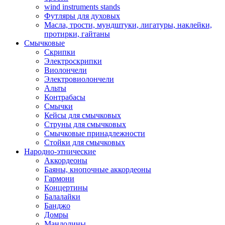
wind instruments stands
Футляры для духовых
Масла, трости, мундштуки, лигатуры, наклейки,
протирки, гайтаны
Смычковые
Скрипки
Электроскрипки
Виолончели
Электровиолончели
Альты
Контрабасы
Смычки
Кейсы для смычковых
Струны для смычковых
Смычковые принадлежности
Стойки для смычковых
Народно-этнические
Аккордеоны
Баяны, кнопочные аккордеоны
Гармони
Концертины
Балалайки
Банджо
Домры
Мандолины