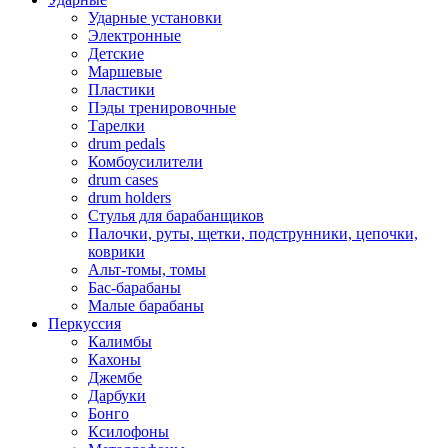
Ударные установки
Электронные
Детские
Маршевые
Пластики
Пэды тренировочные
Тарелки
drum pedals
Комбоусилители
drum cases
drum holders
Стулья для барабанщиков
Палочки, руты, щетки, подструнники, цепочки,
коврики
Альт-томы, томы
Бас-барабаны
Малые барабаны
Перкуссия
Калимбы
Кахоны
Джембе
Дарбуки
Бонго
Ксилофоны