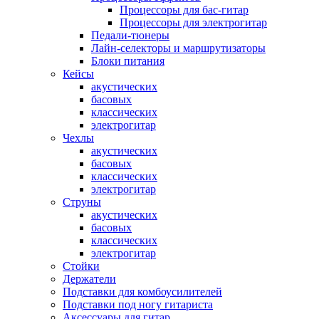
Процессоры для бас-гитар
Процессоры для электрогитар
Педали-тюнеры
Лайн-селекторы и маршрутизаторы
Блоки питания
Кейсы
акустических
басовых
классических
электрогитар
Чехлы
акустических
басовых
классических
электрогитар
Струны
акустических
басовых
классических
электрогитар
Стойки
Держатели
Подставки для комбоусилителей
Подставки под ногу гитариста
Аксессуары для гитар