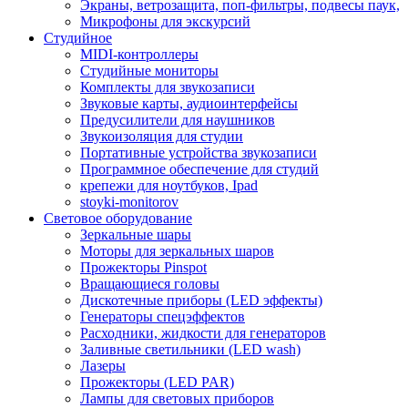
Экраны, ветрозащита, поп-фильтры, подвесы паук,
Микрофоны для экскурсий
Студийное
MIDI-контроллеры
Студийные мониторы
Комплекты для звукозаписи
Звуковые карты, аудиоинтерфейсы
Предусилители для наушников
Звукоизоляция для студии
Портативные устройства звукозаписи
Программное обеспечение для студий
крепежи для ноутбуков, Ipad
stoyki-monitorov
Световое оборудование
Зеркальные шары
Моторы для зеркальных шаров
Прожекторы Pinspot
Вращающиеся головы
Дискотечные приборы (LED эффекты)
Генераторы спецэффектов
Расходники, жидкости для генераторов
Заливные светильники (LED wash)
Лазеры
Прожекторы (LED PAR)
Лампы для световых приборов