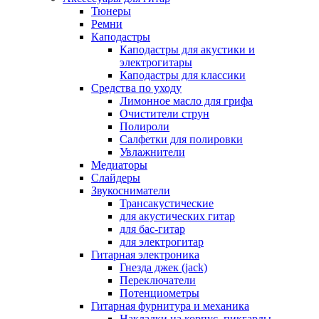
Тюнеры
Ремни
Каподастры
Каподастры для акустики и
электрогитары
Каподастры для классики
Средства по уходу
Лимонное масло для грифа
Очистители струн
Полироли
Салфетки для полировки
Увлажнители
Медиаторы
Слайдеры
Звукосниматели
Трансакустические
для акустических гитар
для бас-гитар
для электрогитар
Гитарная электроника
Гнезда джек (jack)
Переключатели
Потенциометры
Гитарная фурнитура и механика
Накладки на корпус, пикгарды