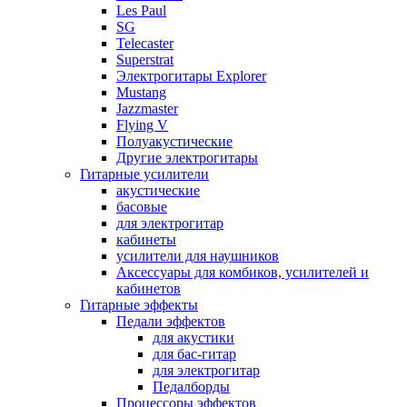
Les Paul
SG
Telecaster
Superstrat
Электрогитары Explorer
Mustang
Jazzmaster
Flying V
Полуакустические
Другие электрогитары
Гитарные усилители
акустические
басовые
для электрогитар
кабинеты
усилители для наушников
Аксессуары для комбиков, усилителей и
кабинетов
Гитарные эффекты
Педали эффектов
для акустики
для бас-гитар
для электрогитар
Педалборды
Процессоры эффектов