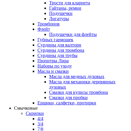
Трости для кларнета
Гайтаны, ремни
Подушечки
Лигатуры
Тромбонов
Флейт
Подушечки для флейты
Губных гармошек
Сурдины для валторн
Сурдины для тромбона
Сурдины для трубы
Пюпитры Лира
Наборы по уходу
Масла и смазки
Масла для медных духовых
Масла для механики деревянных
духовых
Смазки для кулисы тромбона
Смазки для пробки
Ершики, салфетки, протирки
Смычковые
Скрипки
4/4
3/4
7/8