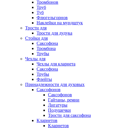
Тромбонов
Труб
Туб
Флюгельгорнов
Наклейки на мундштук
Трости для
Трости для дудука
Стойки для
Саксофона
Тромбона
Трубы
Чехлы для
Чехлы для кларнета
Саксофона
Трубы
Флейты
Принадлежности для духовых
Саксофонов
Саксофонов
Гайтаны, ремни
Лигатуры
Подушечки
Трости для саксофона
Кларнетов
Кларнетов