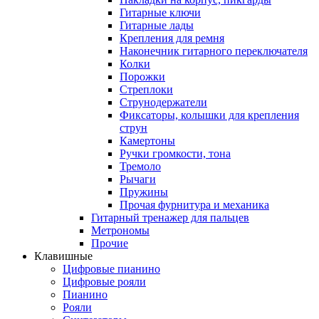
Гитарные ключи
Гитарные лады
Крепления для ремня
Наконечник гитарного переключателя
Колки
Порожки
Стреплоки
Струнодержатели
Фиксаторы, колышки для крепления
струн
Камертоны
Ручки громкости, тона
Тремоло
Рычаги
Пружины
Прочая фурнитура и механика
Гитарный тренажер для пальцев
Метрономы
Прочие
Клавишные
Цифровые пианино
Цифровые рояли
Пианино
Рояли