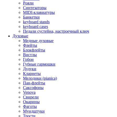
Рояли
Синтезаторы
MIDI-клавиатуры
Банкетки
keyboard stands
keyboard cases
Педали сустейна, настроечный ключ
Духовые
Медные духовые
Флейты
Блокфлейты
Вистлы
Гобои
Губные гармошки
Дудуки
Кларнеты
Мелодики (pianica)
Пан-флейты
Саксофоны
Venova
Свирели
Окарины
Фаготы
Мундштуки
Трости