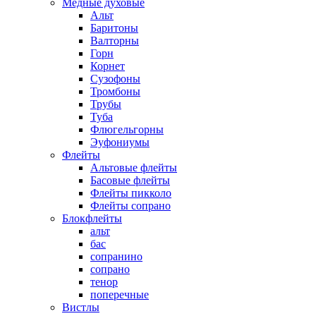
Медные духовые
Альт
Баритоны
Валторны
Горн
Корнет
Сузофоны
Тромбоны
Трубы
Туба
Флюгельгорны
Эуфониумы
Флейты
Альтовые флейты
Басовые флейты
Флейты пикколо
Флейты сопрано
Блокфлейты
альт
бас
сопранино
сопрано
тенор
поперечные
Вистлы