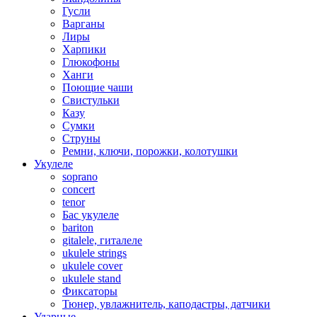
Гусли
Варганы
Лиры
Харпики
Глюкофоны
Ханги
Поющие чаши
Свистульки
Казу
Сумки
Струны
Ремни, ключи, порожки, колотушки
Укулеле
soprano
concert
tenor
Бас укулеле
bariton
gitalele, гиталеле
ukulele strings
ukulele cover
ukulele stand
Фиксаторы
Тюнер, увлажнитель, каподастры, датчики
Ударные