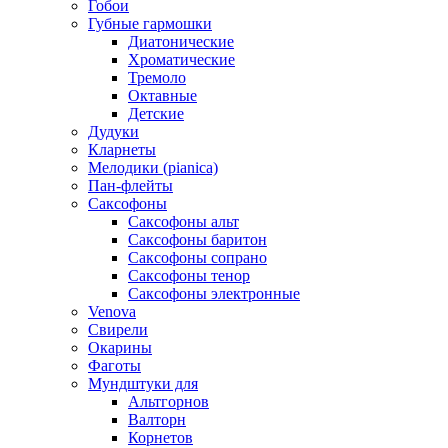
Гобои
Губные гармошки
Диатонические
Хроматические
Тремоло
Октавные
Детские
Дудуки
Кларнеты
Мелодики (pianica)
Пан-флейты
Саксофоны
Саксофоны альт
Саксофоны баритон
Саксофоны сопрано
Саксофоны тенор
Саксофоны электронные
Venova
Свирели
Окарины
Фаготы
Мундштуки для
Альтгорнов
Валторн
Корнетов