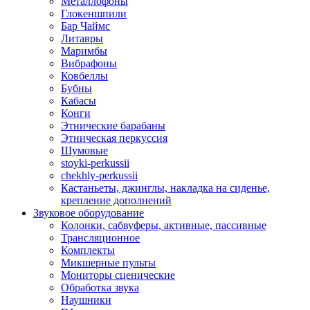
Металлофоны
Глокеншпили
Бар Чаймс
Литавры
Маримбы
Вибрафоны
Ковбеллы
Бубны
Кабасы
Конги
Этнические барабаны
Этническая перкуссия
Шумовые
stoyki-perkussii
chekhly-perkussii
Кастаньеты, джинглы, накладка на сиденье,
крепление дополнений
Звуковое оборудование
Колонки, сабвуферы, активные, пассивные
Трансляционное
Комплекты
Микшерные пульты
Мониторы сценические
Обработка звука
Наушники