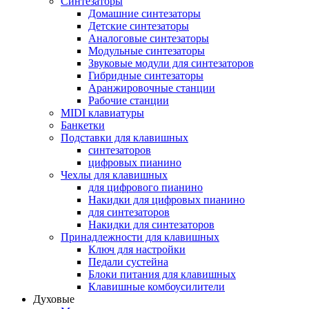
Синтезаторы
Домашние синтезаторы
Детские синтезаторы
Аналоговые синтезаторы
Модульные синтезаторы
Звуковые модули для синтезаторов
Гибридные синтезаторы
Аранжировочные станции
Рабочие станции
MIDI клавиатуры
Банкетки
Подставки для клавишных
синтезаторов
цифровых пианино
Чехлы для клавишных
для цифрового пианино
Накидки для цифровых пианино
для синтезаторов
Накидки для синтезаторов
Принадлежности для клавишных
Ключ для настройки
Педали сустейна
Блоки питания для клавишных
Клавишные комбоусилители
Духовые