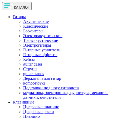
КАТАЛОГ
Гитары
Акустические
Классические
Бас-гитары
Электроакустические
Трансакустические
Электрогитары
Гитарные усилители
Гитарные эффекты
Кейсы
guitar cases
Струны
guitar stands
Держатели для гитар
kombostoyki
Подставки под ногу гитариста
медиаторы, электроника, фурнитура, механика,
датчики, очистители
Клавишные
Цифровые пианино
Цифровые рояли
Пианино