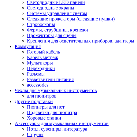
Светодиодные LED панели
Светодиодные экраны
Системы управления светом
Следящие прожекторы (следящие пушки)
Стробоскопы
Фермы, струбцины, крепежи
Прожекторы для сцены
Крепления для осветительных приборов, адаптеры
Коммутация
Готовый кабель
Кабель метраж
Мультикоры
Переходники
Разъемы
Разветвители питания
accessories
Чехлы для музыкальных инструментов
для пюпитров
Другие подставки
Пюпитры для нот
Подсветка для пюпитра
Хоровые станки
Аксессуары для музыкальных инструментов
Ноты, сувениры, литература
Струны