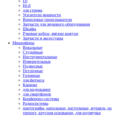
DJ
Hi-fi
для стрима
Усилители мощности
Виниловые проигрыватели
Запчасти для звукового оборудования
Шкафы
Рэковые кейсы, мягкие кожухи
Запчасти и аксессуары
Микрофоны
Вокальные
Студийные
Инструментальные
Измерительные
Подвесные
Петличные
Головные
для фитнеса
Караоке
для видеокамер
для смартфонов
Конференц-системы
Радиосистемы
пантографы, напольные, настольные, журавль, на
треноге, круглом основании, для подзвучки