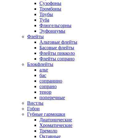
Сузофоны
Тромбоны
Трубы
Туба
Флюгельгорны
Эуфониумы
Флейты
Альтовые флейты
Басовые флейты
Флейты пикколо
Флейты сопрано
Блокфлейты
альт
бас
сопранино
сопрано
тенор
поперечные
Вистлы
Гобои
Губные гармошки
Диатонические
Хроматические
Тремоло
Октавные