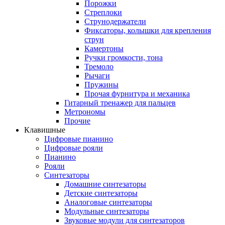
Порожки
Стреплоки
Струнодержатели
Фиксаторы, колышки для крепления
струн
Камертоны
Ручки громкости, тона
Тремоло
Рычаги
Пружины
Прочая фурнитура и механика
Гитарный тренажер для пальцев
Метрономы
Прочие
Клавишные
Цифровые пианино
Цифровые рояли
Пианино
Рояли
Синтезаторы
Домашние синтезаторы
Детские синтезаторы
Аналоговые синтезаторы
Модульные синтезаторы
Звуковые модули для синтезаторов