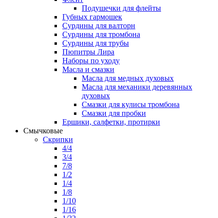
Подушечки для флейты
Губных гармошек
Сурдины для валторн
Сурдины для тромбона
Сурдины для трубы
Пюпитры Лира
Наборы по уходу
Масла и смазки
Масла для медных духовых
Масла для механики деревянных
духовых
Смазки для кулисы тромбона
Смазки для пробки
Ершики, салфетки, протирки
Смычковые
Скрипки
4/4
3/4
7/8
1/2
1/4
1/8
1/10
1/16