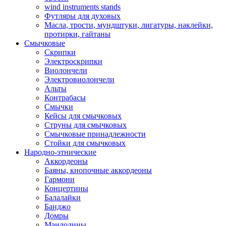
wind instruments stands
Футляры для духовых
Масла, трости, мундштуки, лигатуры, наклейки,
протирки, гайтаны
Смычковые
Скрипки
Электроскрипки
Виолончели
Электровиолончели
Альты
Контрабасы
Смычки
Кейсы для смычковых
Струны для смычковых
Смычковые принадлежности
Стойки для смычковых
Народно-этнические
Аккордеоны
Баяны, кнопочные аккордеоны
Гармони
Концертины
Балалайки
Банджо
Домры
Мандолины