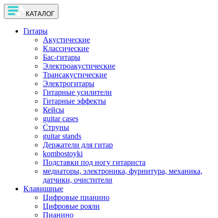
КАТАЛОГ
Гитары
Акустические
Классические
Бас-гитары
Электроакустические
Трансакустические
Электрогитары
Гитарные усилители
Гитарные эффекты
Кейсы
guitar cases
Струны
guitar stands
Держатели для гитар
kombostoyki
Подставки под ногу гитариста
медиаторы, электроника, фурнитура, механика,
датчики, очистители
Клавишные
Цифровые пианино
Цифровые рояли
Пианино