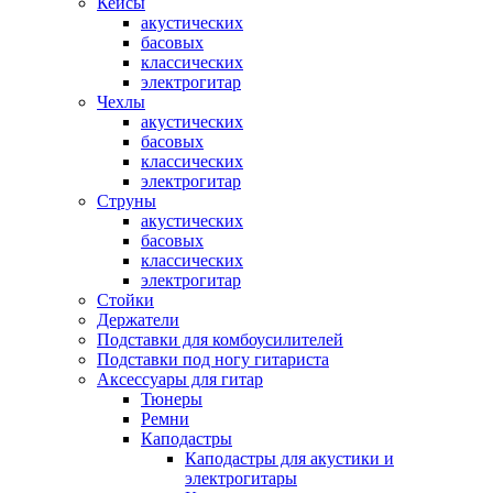
Кейсы
акустических
басовых
классических
электрогитар
Чехлы
акустических
басовых
классических
электрогитар
Струны
акустических
басовых
классических
электрогитар
Стойки
Держатели
Подставки для комбоусилителей
Подставки под ногу гитариста
Аксессуары для гитар
Тюнеры
Ремни
Каподастры
Каподастры для акустики и
электрогитары