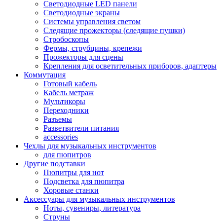
Светодиодные LED панели
Светодиодные экраны
Системы управления светом
Следящие прожекторы (следящие пушки)
Стробоскопы
Фермы, струбцины, крепежи
Прожекторы для сцены
Крепления для осветительных приборов, адаптеры
Коммутация
Готовый кабель
Кабель метраж
Мультикоры
Переходники
Разъемы
Разветвители питания
accessories
Чехлы для музыкальных инструментов
для пюпитров
Другие подставки
Пюпитры для нот
Подсветка для пюпитра
Хоровые станки
Аксессуары для музыкальных инструментов
Ноты, сувениры, литература
Струны