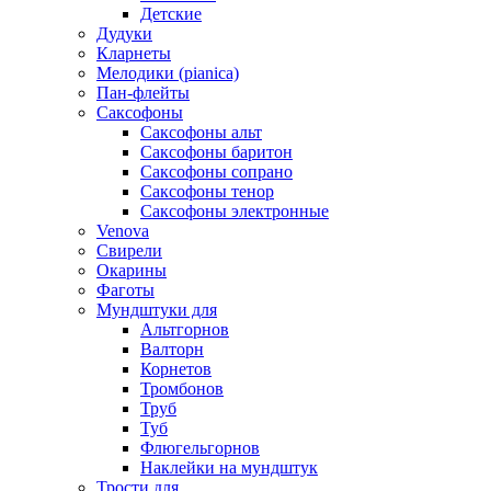
Детские
Дудуки
Кларнеты
Мелодики (pianica)
Пан-флейты
Саксофоны
Саксофоны альт
Саксофоны баритон
Саксофоны сопрано
Саксофоны тенор
Саксофоны электронные
Venova
Свирели
Окарины
Фаготы
Мундштуки для
Альтгорнов
Валторн
Корнетов
Тромбонов
Труб
Туб
Флюгельгорнов
Наклейки на мундштук
Трости для