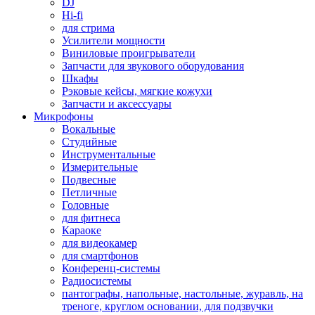
DJ
Hi-fi
для стрима
Усилители мощности
Виниловые проигрыватели
Запчасти для звукового оборудования
Шкафы
Рэковые кейсы, мягкие кожухи
Запчасти и аксессуары
Микрофоны
Вокальные
Студийные
Инструментальные
Измерительные
Подвесные
Петличные
Головные
для фитнеса
Караоке
для видеокамер
для смартфонов
Конференц-системы
Радиосистемы
пантографы, напольные, настольные, журавль, на
треноге, круглом основании, для подзвучки