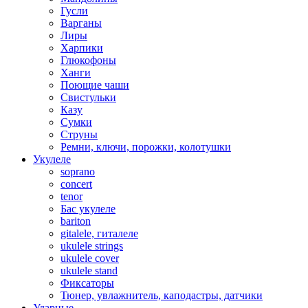
Гусли
Варганы
Лиры
Харпики
Глюкофоны
Ханги
Поющие чаши
Свистульки
Казу
Сумки
Струны
Ремни, ключи, порожки, колотушки
Укулеле
soprano
concert
tenor
Бас укулеле
bariton
gitalele, гиталеле
ukulele strings
ukulele cover
ukulele stand
Фиксаторы
Тюнер, увлажнитель, каподастры, датчики
Ударные