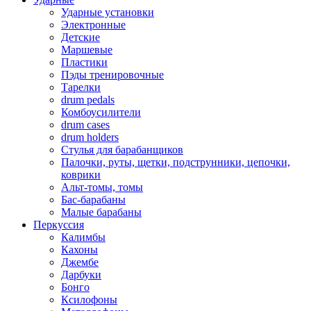
Ударные установки
Электронные
Детские
Маршевые
Пластики
Пэды тренировочные
Тарелки
drum pedals
Комбоусилители
drum cases
drum holders
Стулья для барабанщиков
Палочки, руты, щетки, подструнники, цепочки,
коврики
Альт-томы, томы
Бас-барабаны
Малые барабаны
Перкуссия
Калимбы
Кахоны
Джембе
Дарбуки
Бонго
Ксилофоны