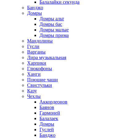
Балалайки секунда
Банджо
Домры
Домры альт
Домры бас
Домры малые
Домры прима
Мандолины
Гусли
Варганы
Лира музыкальная
Харпики
Глюкофоны
Ханги
Поющие чаши
Свистульки
Казу
Чехлы
Аккордеонов
Баянов
Гармоней
Балалаек
Домры
Гуслей
Банджо