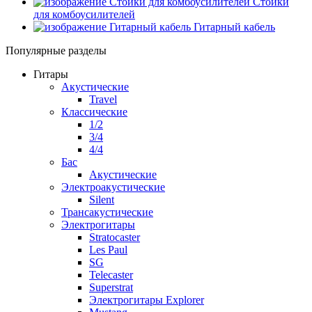
Стойки
для комбоусилителей
Гитарный кабель
Популярные разделы
Гитары
Акустические
Travel
Классические
1/2
3/4
4/4
Бас
Акустические
Электроакустические
Silent
Трансакустические
Электрогитары
Stratocaster
Les Paul
SG
Telecaster
Superstrat
Электрогитары Explorer