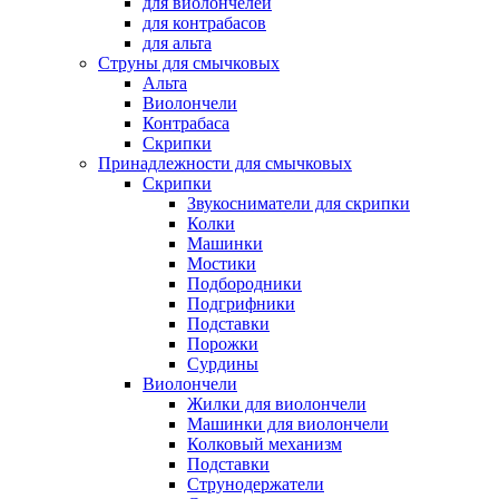
для виолончелей
для контрабасов
для альта
Струны для смычковых
Альта
Виолончели
Контрабаса
Скрипки
Принадлежности для смычковых
Скрипки
Звукосниматели для скрипки
Колки
Машинки
Мостики
Подбородники
Подгрифники
Подставки
Порожки
Сурдины
Виолончели
Жилки для виолончели
Машинки для виолончели
Колковый механизм
Подставки
Струнодержатели