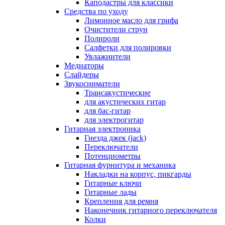
Каподастры для классики
Средства по уходу
Лимонное масло для грифа
Очистители струн
Полироли
Салфетки для полировки
Увлажнители
Медиаторы
Слайдеры
Звукосниматели
Трансакустические
для акустических гитар
для бас-гитар
для электрогитар
Гитарная электроника
Гнезда джек (jack)
Переключатели
Потенциометры
Гитарная фурнитура и механика
Накладки на корпус, пикгарды
Гитарные ключи
Гитарные лады
Крепления для ремня
Наконечник гитарного переключателя
Колки