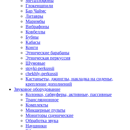
Металлофоны
Глокеншпили
Бар Чаймс
Литавры
Маримбы
Вибрафоны
Ковбеллы
Бубны
Кабасы
Конги
Этнические барабаны
Этническая перкуссия
Шумовые
stoyki-perkussii
chekhly-perkussii
Кастаньеты, джинглы, накладка на сиденье,
крепление дополнений
Звуковое оборудование
Колонки, сабвуферы, активные, пассивные
Трансляционное
Комплекты
Микшерные пульты
Мониторы сценические
Обработка звука
Наушники