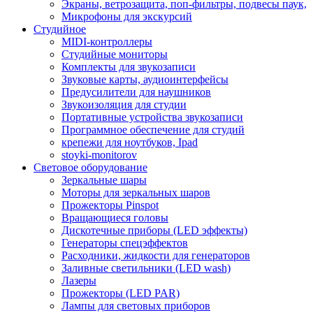
Экраны, ветрозащита, поп-фильтры, подвесы паук,
Микрофоны для экскурсий
Студийное
MIDI-контроллеры
Студийные мониторы
Комплекты для звукозаписи
Звуковые карты, аудиоинтерфейсы
Предусилители для наушников
Звукоизоляция для студии
Портативные устройства звукозаписи
Программное обеспечение для студий
крепежи для ноутбуков, Ipad
stoyki-monitorov
Световое оборудование
Зеркальные шары
Моторы для зеркальных шаров
Прожекторы Pinspot
Вращающиеся головы
Дискотечные приборы (LED эффекты)
Генераторы спецэффектов
Расходники, жидкости для генераторов
Заливные светильники (LED wash)
Лазеры
Прожекторы (LED PAR)
Лампы для световых приборов