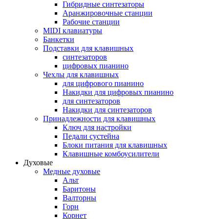
Гибридные синтезаторы
Аранжировочные станции
Рабочие станции
MIDI клавиатуры
Банкетки
Подставки для клавишных
синтезаторов
цифровых пианино
Чехлы для клавишных
для цифрового пианино
Накидки для цифровых пианино
для синтезаторов
Накидки для синтезаторов
Принадлежности для клавишных
Ключ для настройки
Педали сустейна
Блоки питания для клавишных
Клавишные комбоусилители
Духовые
Медные духовые
Альт
Баритоны
Валторны
Горн
Корнет