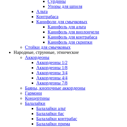
Сурдины
Упоры для шпиля
Альта
Контрабаса
Канифоли для смычковых
Канифоль для альта
Канифоль для виолончели
Канифоль для контрабаса
Канифоль для скрипки
Стойки для смычковых
Народные, струнные, этнические
Аккордеоны
Аккордеоны 1/2
Аккордеоны 1/8
Аккордеоны 3/4
Аккордеоны 4/4
Аккордеоны 7/8
Баяны, кнопочные аккордеоны
Гармони
Концертины
Балалайки
Балалайки альт
Балалайки бас
Балалайки контрабас
Балалайки прима