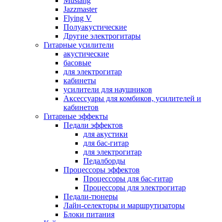
Mustang
Jazzmaster
Flying V
Полуакустические
Другие электрогитары
Гитарные усилители
акустические
басовые
для электрогитар
кабинеты
усилители для наушников
Аксессуары для комбиков, усилителей и
кабинетов
Гитарные эффекты
Педали эффектов
для акустики
для бас-гитар
для электрогитар
Педалборды
Процессоры эффектов
Процессоры для бас-гитар
Процессоры для электрогитар
Педали-тюнеры
Лайн-селекторы и маршрутизаторы
Блоки питания