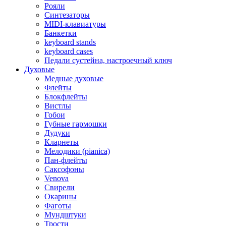
Рояли
Синтезаторы
MIDI-клавиатуры
Банкетки
keyboard stands
keyboard cases
Педали сустейна, настроечный ключ
Духовые
Медные духовые
Флейты
Блокфлейты
Вистлы
Гобои
Губные гармошки
Дудуки
Кларнеты
Мелодики (pianica)
Пан-флейты
Саксофоны
Venova
Свирели
Окарины
Фаготы
Мундштуки
Трости