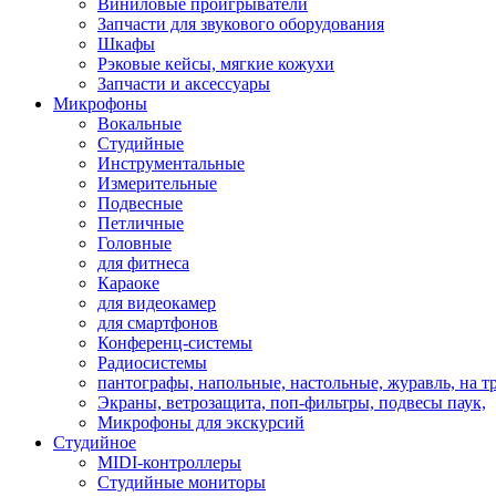
Виниловые проигрыватели
Запчасти для звукового оборудования
Шкафы
Рэковые кейсы, мягкие кожухи
Запчасти и аксессуары
Микрофоны
Вокальные
Студийные
Инструментальные
Измерительные
Подвесные
Петличные
Головные
для фитнеса
Караоке
для видеокамер
для смартфонов
Конференц-системы
Радиосистемы
пантографы, напольные, настольные, журавль, на т
Экраны, ветрозащита, поп-фильтры, подвесы паук,
Микрофоны для экскурсий
Студийное
MIDI-контроллеры
Студийные мониторы