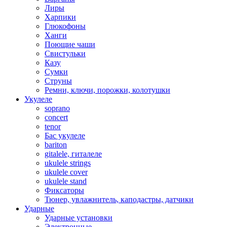
Лиры
Харпики
Глюкофоны
Ханги
Поющие чаши
Свистульки
Казу
Сумки
Струны
Ремни, ключи, порожки, колотушки
Укулеле
soprano
concert
tenor
Бас укулеле
bariton
gitalele, гиталеле
ukulele strings
ukulele cover
ukulele stand
Фиксаторы
Тюнер, увлажнитель, каподастры, датчики
Ударные
Ударные установки
Электронные