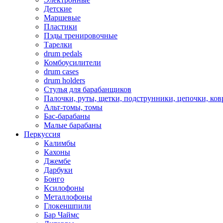
Детские
Маршевые
Пластики
Пэды тренировочные
Тарелки
drum pedals
Комбоусилители
drum cases
drum holders
Стулья для барабанщиков
Палочки, руты, щетки, подструнники, цепочки, ко
Альт-томы, томы
Бас-барабаны
Малые барабаны
Перкуссия
Калимбы
Кахоны
Джембе
Дарбуки
Бонго
Ксилофоны
Металлофоны
Глокеншпили
Бар Чаймс