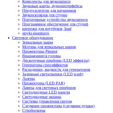
Комплекты для звукозаписи
Звуковые карты, аудиоинтерфейсы
Предусилители для наушников
Звукоизоляция для студии
Портативные устройства звукозаписи
Программное обеспечение для студий
крепежи для ноутбуков, Ipad
stoyki-monitorov
Световое оборудование
Зеркальные шары
Моторы для зеркальных шаров
Прожекторы Pinspot
Вращающиеся головы
Дискотечные приборы (LED эффекты)
Генераторы спецэффектов
Расходники, жидкости для генераторов
Заливные светильники (LED wash)
Лазеры
Прожекторы (LED PAR)
Лампы для световых приборов
Светодиодные LED панели
Светодиодные экраны
Системы управления светом
Следящие прожекторы (следящие пушки)
Стробоскопы