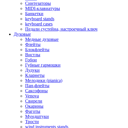
Синтезаторы
MIDI-клавиатуры
Банкетки
keyboard stands
keyboard cases
Педали сустейна, настроечный ключ
Духовые
Медные духовые
Флейты
Блокфлейты
Вистлы
Гобои
Губные гармошки
Дудуки
Кларнеты
Мелодики (pianica)
Пан-флейты
Саксофоны
Venova
Свирели
Окарины
Фаготы
Мундштуки
Трости
wind instruments stands