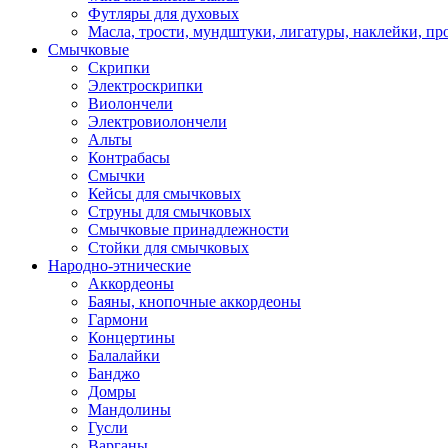
Футляры для духовых
Масла, трости, мундштуки, лигатуры, наклейки, пр
Смычковые
Скрипки
Электроскрипки
Виолончели
Электровиолончели
Альты
Контрабасы
Смычки
Кейсы для смычковых
Струны для смычковых
Смычковые принадлежности
Стойки для смычковых
Народно-этнические
Аккордеоны
Баяны, кнопочные аккордеоны
Гармони
Концертины
Балалайки
Банджо
Домры
Мандолины
Гусли
Варганы