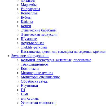
Литавры
Маримбы
Вибрафоны
Ковбеллы
Бубны
Кабасы
Конги
Этнические барабаны
Этническая перкуссия
Шумовые
stoyki-perkussii
chekhly-perkussii
Кастаньеты, джинглы, накладка на сиденье, крепл
Звуковое оборудование
Колонки, сабвуферы, активные, пассивные
Трансляционное
Комплекты
Микшерные пульты
Мониторы сценические
Обработка звука
Наушники
DJ
Hi-fi
для стрима
Усилители мощности