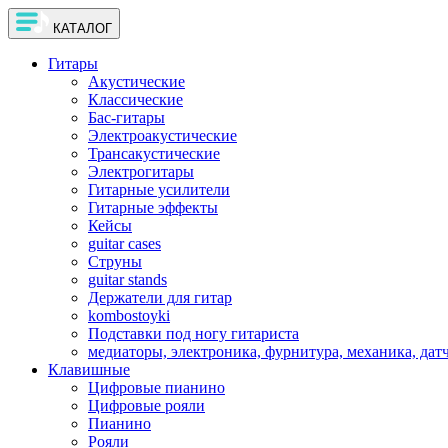
КАТАЛОГ
Гитары
Акустические
Классические
Бас-гитары
Электроакустические
Трансакустические
Электрогитары
Гитарные усилители
Гитарные эффекты
Кейсы
guitar cases
Струны
guitar stands
Держатели для гитар
kombostoyki
Подставки под ногу гитариста
медиаторы, электроника, фурнитура, механика, дат
Клавишные
Цифровые пианино
Цифровые рояли
Пианино
Рояли