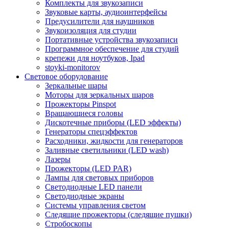
Комплекты для звукозаписи
Звуковые карты, аудиоинтерфейсы
Предусилители для наушников
Звукоизоляция для студии
Портативные устройства звукозаписи
Программное обеспечение для студий
крепежи для ноутбуков, Ipad
stoyki-monitorov
Световое оборудование
Зеркальные шары
Моторы для зеркальных шаров
Прожекторы Pinspot
Вращающиеся головы
Дискотечные приборы (LED эффекты)
Генераторы спецэффектов
Расходники, жидкости для генераторов
Заливные светильники (LED wash)
Лазеры
Прожекторы (LED PAR)
Лампы для световых приборов
Светодиодные LED панели
Светодиодные экраны
Системы управления светом
Следящие прожекторы (следящие пушки)
Стробоскопы