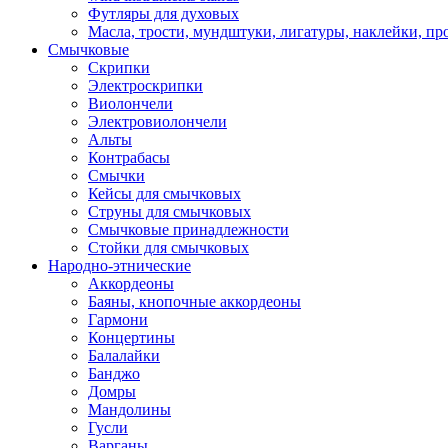
Футляры для духовых
Масла, трости, мундштуки, лигатуры, наклейки, пр
Смычковые
Скрипки
Электроскрипки
Виолончели
Электровиолончели
Альты
Контрабасы
Смычки
Кейсы для смычковых
Струны для смычковых
Смычковые принадлежности
Стойки для смычковых
Народно-этнические
Аккордеоны
Баяны, кнопочные аккордеоны
Гармони
Концертины
Балалайки
Банджо
Домры
Мандолины
Гусли
Варганы