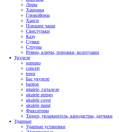
Лиры
Харпики
Глюкофоны
Ханги
Поющие чаши
Свистульки
Казу
Сумки
Струны
Ремни, ключи, порожки, колотушки
Укулеле
soprano
concert
tenor
Бас укулеле
bariton
gitalele, гиталеле
ukulele strings
ukulele cover
ukulele stand
Фиксаторы
Тюнер, увлажнитель, каподастры, датчики
Ударные
Ударные установки
Электронные