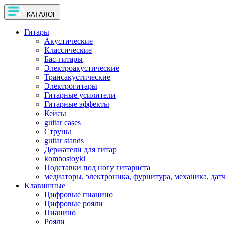
КАТАЛОГ
Гитары
Акустические
Классические
Бас-гитары
Электроакустические
Трансакустические
Электрогитары
Гитарные усилители
Гитарные эффекты
Кейсы
guitar cases
Струны
guitar stands
Держатели для гитар
kombostoyki
Подставки под ногу гитариста
медиаторы, электроника, фурнитура, механика, дат
Клавишные
Цифровые пианино
Цифровые рояли
Пианино
Рояли