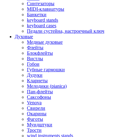
Синтезаторы
MIDI-клавиатуры
Банкетки
keyboard stands
keyboard cases
Педали сустейна, настроечный ключ
Духовые
Медные духовые
Флейты
Блокфлейты
Вистлы
Гобои
Губные гармошки
Дудуки
Кларнеты
Мелодики (pianica)
Пан-флейты
Саксофоны
Venova
Свирели
Окарины
Фаготы
Мундштуки
Трости
wind instruments stands