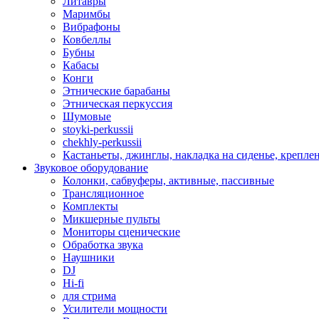
Литавры
Маримбы
Вибрафоны
Ковбеллы
Бубны
Кабасы
Конги
Этнические барабаны
Этническая перкуссия
Шумовые
stoyki-perkussii
chekhly-perkussii
Кастаньеты, джинглы, накладка на сиденье, крепл
Звуковое оборудование
Колонки, сабвуферы, активные, пассивные
Трансляционное
Комплекты
Микшерные пульты
Мониторы сценические
Обработка звука
Наушники
DJ
Hi-fi
для стрима
Усилители мощности