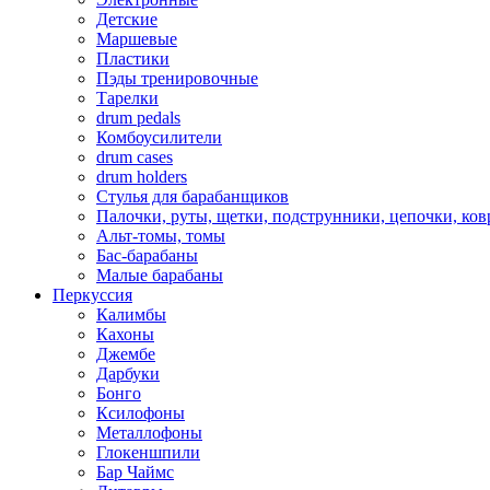
Детские
Маршевые
Пластики
Пэды тренировочные
Тарелки
drum pedals
Комбоусилители
drum cases
drum holders
Стулья для барабанщиков
Палочки, руты, щетки, подструнники, цепочки, ко
Альт-томы, томы
Бас-барабаны
Малые барабаны
Перкуссия
Калимбы
Кахоны
Джембе
Дарбуки
Бонго
Ксилофоны
Металлофоны
Глокеншпили
Бар Чаймс