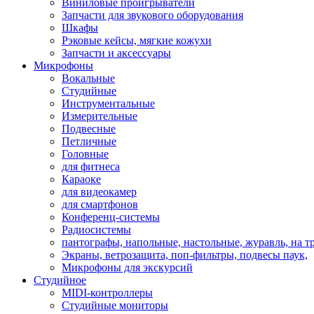
Виниловые проигрыватели
Запчасти для звукового оборудования
Шкафы
Рэковые кейсы, мягкие кожухи
Запчасти и аксессуары
Микрофоны
Вокальные
Студийные
Инструментальные
Измерительные
Подвесные
Петличные
Головные
для фитнеса
Караоке
для видеокамер
для смартфонов
Конференц-системы
Радиосистемы
пантографы, напольные, настольные, журавль, на т
Экраны, ветрозащита, поп-фильтры, подвесы паук,
Микрофоны для экскурсий
Студийное
MIDI-контроллеры
Студийные мониторы