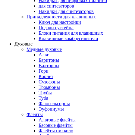
Накидки для цифровых пианино
для синтезаторов
Накидки для синтезаторов
Принадлежности для клавишных
Ключ для настройки
Педали сустейна
Блоки питания для клавишных
Клавишные комбоусилители
Духовые
Медные духовые
Альт
Баритоны
Валторны
Горн
Корнет
Сузофоны
Тромбоны
Трубы
Туба
Флюгельгорны
Эуфониумы
Флейты
Альтовые флейты
Басовые флейты
Флейты пикколо