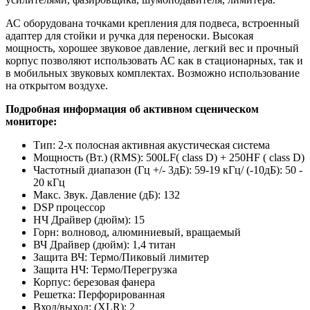
АС оборудована точками крепления для подвеса, встроенный
адаптер для стойки и ручка для переноски. Высокая
мощность, хорошее звуковое давление, легкий вес и прочный
корпус позволяют использовать АС как в стационарных, так и
в мобильных звуковых комплектах. Возможно использование
на открытом воздухе.
Подробная информация об активном сценическом
мониторе:
Тип: 2-х полосная активная акустическая система
Мощность (Вт.) (RMS): 500LF( class D) + 250HF ( class D)
Частотный диапазон (Гц +/- 3дБ): 59-19 кГц/ (-10дБ): 50 -
20 кГц
Макс. Звук. Давление (дБ): 132
DSP процессор
НЧ Драйвер (дюйм): 15
Горн: волновод, алюминиевый, вращаемый
ВЧ Драйвер (дюйм): 1,4 титан
Защита ВЧ: Термо/Пиковый лимитер
Защита НЧ: Термо/Перегрузка
Корпус: березовая фанера
Решетка: Перфорированная
Вход/выход: (XLR): 2