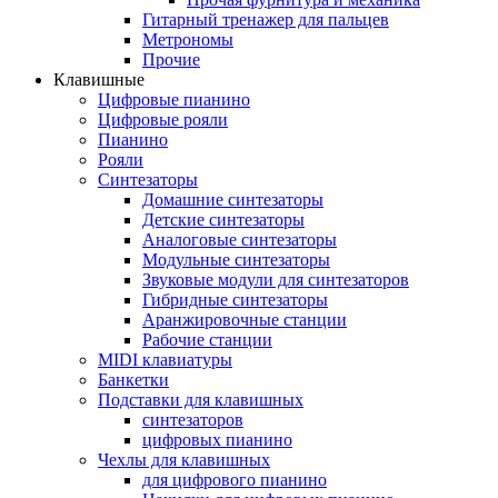
Гитарный тренажер для пальцев
Метрономы
Прочие
Клавишные
Цифровые пианино
Цифровые рояли
Пианино
Рояли
Синтезаторы
Домашние синтезаторы
Детские синтезаторы
Аналоговые синтезаторы
Модульные синтезаторы
Звуковые модули для синтезаторов
Гибридные синтезаторы
Аранжировочные станции
Рабочие станции
MIDI клавиатуры
Банкетки
Подставки для клавишных
синтезаторов
цифровых пианино
Чехлы для клавишных
для цифрового пианино