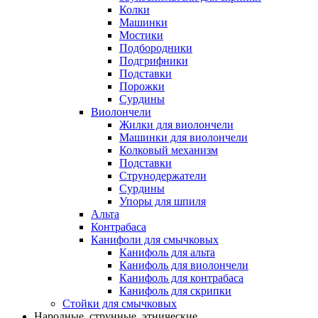
Колки
Машинки
Мостики
Подбородники
Подгрифники
Подставки
Порожки
Сурдины
Виолончели
Жилки для виолончели
Машинки для виолончели
Колковый механизм
Подставки
Струнодержатели
Сурдины
Упоры для шпиля
Альта
Контрабаса
Канифоли для смычковых
Канифоль для альта
Канифоль для виолончели
Канифоль для контрабаса
Канифоль для скрипки
Стойки для смычковых
Народные, струнные, этнические