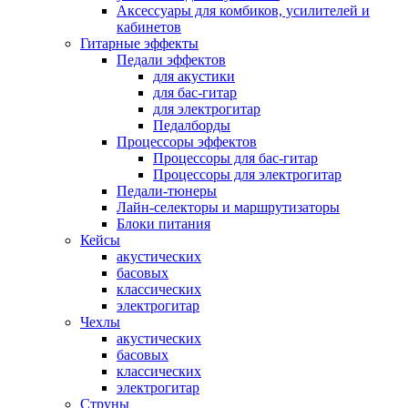
Аксессуары для комбиков, усилителей и
кабинетов
Гитарные эффекты
Педали эффектов
для акустики
для бас-гитар
для электрогитар
Педалборды
Процессоры эффектов
Процессоры для бас-гитар
Процессоры для электрогитар
Педали-тюнеры
Лайн-селекторы и маршрутизаторы
Блоки питания
Кейсы
акустических
басовых
классических
электрогитар
Чехлы
акустических
басовых
классических
электрогитар
Струны