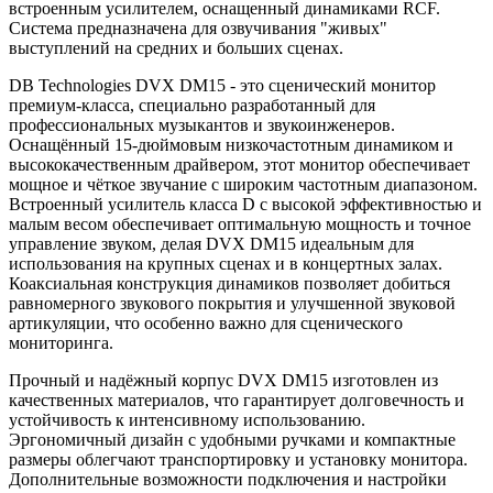
встроенным усилителем, оснащенный динамиками RCF.
Система предназначена для озвучивания "живых"
выступлений на средних и больших сценах.
DB Technologies DVX DM15 - это сценический монитор
премиум-класса, специально разработанный для
профессиональных музыкантов и звукоинженеров.
Оснащённый 15-дюймовым низкочастотным динамиком и
высококачественным драйвером, этот монитор обеспечивает
мощное и чёткое звучание с широким частотным диапазоном.
Встроенный усилитель класса D с высокой эффективностью и
малым весом обеспечивает оптимальную мощность и точное
управление звуком, делая DVX DM15 идеальным для
использования на крупных сценах и в концертных залах.
Коаксиальная конструкция динамиков позволяет добиться
равномерного звукового покрытия и улучшенной звуковой
артикуляции, что особенно важно для сценического
мониторинга.
Прочный и надёжный корпус DVX DM15 изготовлен из
качественных материалов, что гарантирует долговечность и
устойчивость к интенсивному использованию.
Эргономичный дизайн с удобными ручками и компактные
размеры облегчают транспортировку и установку монитора.
Дополнительные возможности подключения и настройки