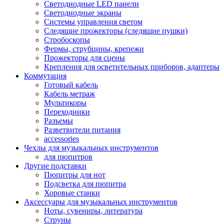
Светодиодные LED панели
Светодиодные экраны
Системы управления светом
Следящие прожекторы (следящие пушки)
Стробоскопы
Фермы, струбцины, крепежи
Прожекторы для сцены
Крепления для осветительных приборов, адаптеры
Коммутация
Готовый кабель
Кабель метраж
Мультикоры
Переходники
Разъемы
Разветвители питания
accessories
Чехлы для музыкальных инструментов
для пюпитров
Другие подставки
Пюпитры для нот
Подсветка для пюпитра
Хоровые станки
Аксессуары для музыкальных инструментов
Ноты, сувениры, литература
Струны