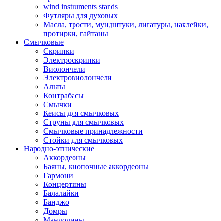
wind instruments stands
Футляры для духовых
Масла, трости, мундштуки, лигатуры, наклейки,
протирки, гайтаны
Смычковые
Скрипки
Электроскрипки
Виолончели
Электровиолончели
Альты
Контрабасы
Смычки
Кейсы для смычковых
Струны для смычковых
Смычковые принадлежности
Стойки для смычковых
Народно-этнические
Аккордеоны
Баяны, кнопочные аккордеоны
Гармони
Концертины
Балалайки
Банджо
Домры
Мандолины