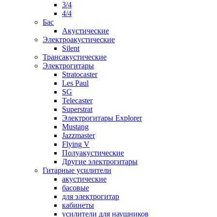
3/4
4/4
Бас
Акустические
Электроакустические
Silent
Трансакустические
Электрогитары
Stratocaster
Les Paul
SG
Telecaster
Superstrat
Электрогитары Explorer
Mustang
Jazzmaster
Flying V
Полуакустические
Другие электрогитары
Гитарные усилители
акустические
басовые
для электрогитар
кабинеты
усилители для наушников