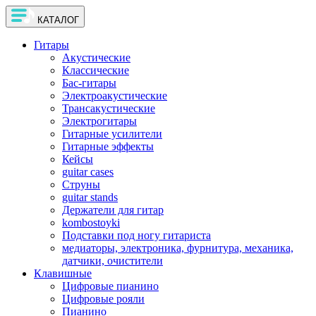
КАТАЛОГ
Гитары
Акустические
Классические
Бас-гитары
Электроакустические
Трансакустические
Электрогитары
Гитарные усилители
Гитарные эффекты
Кейсы
guitar cases
Струны
guitar stands
Держатели для гитар
kombostoyki
Подставки под ногу гитариста
медиаторы, электроника, фурнитура, механика,
датчики, очистители
Клавишные
Цифровые пианино
Цифровые рояли
Пианино