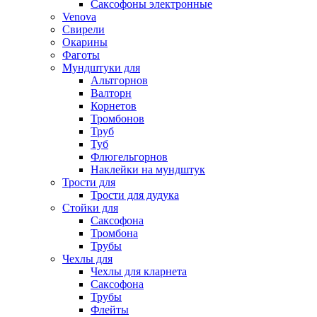
Саксофоны электронные
Venova
Свирели
Окарины
Фаготы
Мундштуки для
Альтгорнов
Валторн
Корнетов
Тромбонов
Труб
Туб
Флюгельгорнов
Наклейки на мундштук
Трости для
Трости для дудука
Стойки для
Саксофона
Тромбона
Трубы
Чехлы для
Чехлы для кларнета
Саксофона
Трубы
Флейты