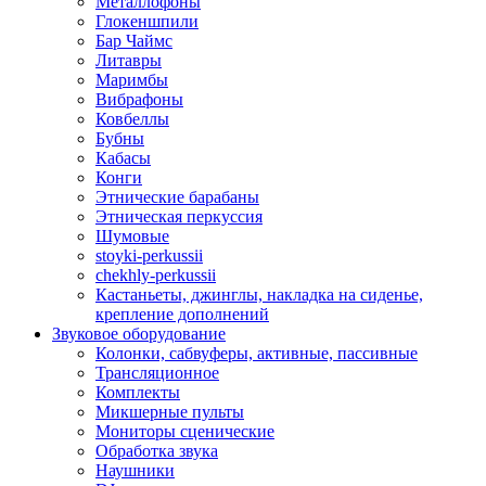
Металлофоны
Глокеншпили
Бар Чаймс
Литавры
Маримбы
Вибрафоны
Ковбеллы
Бубны
Кабасы
Конги
Этнические барабаны
Этническая перкуссия
Шумовые
stoyki-perkussii
chekhly-perkussii
Кастаньеты, джинглы, накладка на сиденье,
крепление дополнений
Звуковое оборудование
Колонки, сабвуферы, активные, пассивные
Трансляционное
Комплекты
Микшерные пульты
Мониторы сценические
Обработка звука
Наушники