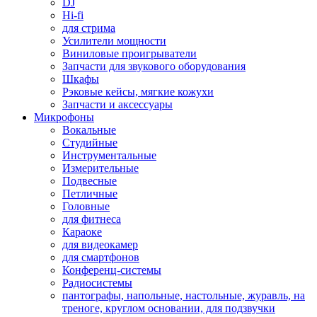
DJ
Hi-fi
для стрима
Усилители мощности
Виниловые проигрыватели
Запчасти для звукового оборудования
Шкафы
Рэковые кейсы, мягкие кожухи
Запчасти и аксессуары
Микрофоны
Вокальные
Студийные
Инструментальные
Измерительные
Подвесные
Петличные
Головные
для фитнеса
Караоке
для видеокамер
для смартфонов
Конференц-системы
Радиосистемы
пантографы, напольные, настольные, журавль, на
треноге, круглом основании, для подзвучки