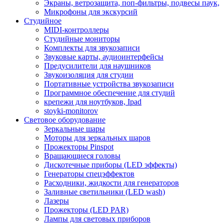
Экраны, ветрозащита, поп-фильтры, подвесы паук,
Микрофоны для экскурсий
Студийное
MIDI-контроллеры
Студийные мониторы
Комплекты для звукозаписи
Звуковые карты, аудиоинтерфейсы
Предусилители для наушников
Звукоизоляция для студии
Портативные устройства звукозаписи
Программное обеспечение для студий
крепежи для ноутбуков, Ipad
stoyki-monitorov
Световое оборудование
Зеркальные шары
Моторы для зеркальных шаров
Прожекторы Pinspot
Вращающиеся головы
Дискотечные приборы (LED эффекты)
Генераторы спецэффектов
Расходники, жидкости для генераторов
Заливные светильники (LED wash)
Лазеры
Прожекторы (LED PAR)
Лампы для световых приборов