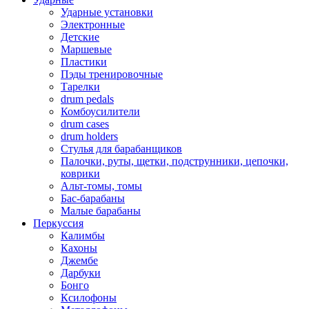
Ударные установки
Электронные
Детские
Маршевые
Пластики
Пэды тренировочные
Тарелки
drum pedals
Комбоусилители
drum cases
drum holders
Стулья для барабанщиков
Палочки, руты, щетки, подструнники, цепочки,
коврики
Альт-томы, томы
Бас-барабаны
Малые барабаны
Перкуссия
Калимбы
Кахоны
Джембе
Дарбуки
Бонго
Ксилофоны