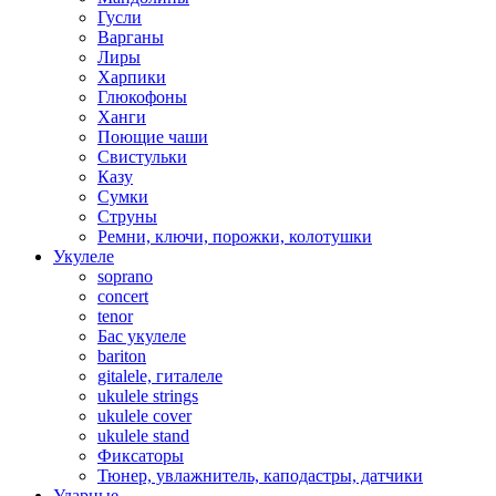
Гусли
Варганы
Лиры
Харпики
Глюкофоны
Ханги
Поющие чаши
Свистульки
Казу
Сумки
Струны
Ремни, ключи, порожки, колотушки
Укулеле
soprano
concert
tenor
Бас укулеле
bariton
gitalele, гиталеле
ukulele strings
ukulele cover
ukulele stand
Фиксаторы
Тюнер, увлажнитель, каподастры, датчики
Ударные