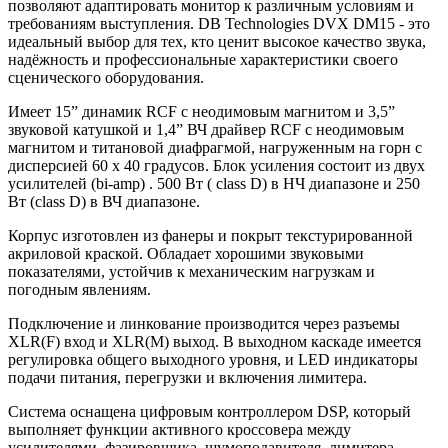
позволяют адаптировать монитор к различным условиям и
требованиям выступления. DB Technologies DVX DM15 - это
идеальный выбор для тех, кто ценит высокое качество звука,
надёжность и профессиональные характеристики своего
сценического оборудования.
Имеет 15” динамик RCF с неодимовым магнитом и 3,5”
звуковой катушкой и 1,4” ВЧ драйвер RCF с неодимовым
магнитом и титановой диафрагмой, нагруженным на горн с
дисперсией 60 х 40 градусов. Блок усиления состоит из двух
усилителей (bi-amp) . 500 Вт ( class D) в НЧ диапазоне и 250
Вт (class D) в ВЧ диапазоне.
Корпус изготовлен из фанеры и покрыт текстурированной
акриловой краской. Обладает хорошими звуковыми
показателями, устойчив к механическим нагрузкам и
погодным явлениям.
Подключение и линкование производится через разъемы
XLR(F) вход и XLR(M) выход. В выходном каскаде имеется
регулировка общего выходного уровня, и LED индикаторы
подачи питания, перегрузки и включения лимитера.
Система оснащена цифровым контроллером DSP, который
выполняет функции активного кроссовера между
усилителями, фазировщика, шумоподавителя, лимитера.