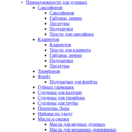
Принадлежности для духовых
Саксофонов
Саксофонов
Гайтаны, ремни
Лигатуры
Подушечки
Трости для саксофона
Кларнетов
Кларнетов
Трости для кларнета
Гайтаны, ремни
Подушечки
Лигатуры
Тромбонов
Флейт
Подушечки для флейты
Губных гармошек
Сурдины для валторн
Сурдины для тромбона
Сурдины для трубы
Пюпитры Лира
Наборы по уходу
Масла и смазки
Масла для медных духовых
Масла для механики деревянных