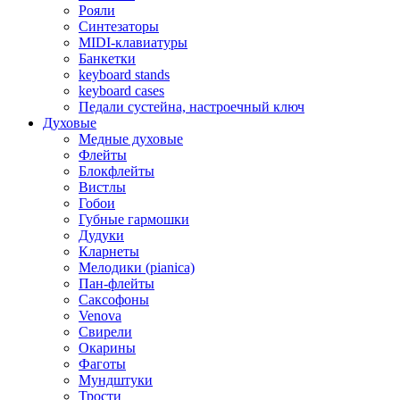
Рояли
Синтезаторы
MIDI-клавиатуры
Банкетки
keyboard stands
keyboard cases
Педали сустейна, настроечный ключ
Духовые
Медные духовые
Флейты
Блокфлейты
Вистлы
Гобои
Губные гармошки
Дудуки
Кларнеты
Мелодики (pianica)
Пан-флейты
Саксофоны
Venova
Свирели
Окарины
Фаготы
Мундштуки
Трости