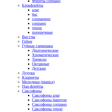
Флейты сопрано
Блокфлейты
альт
бас
сопранино
сопрано
тенор
поперечные
Вистлы
Гобои
Губные гармошки
Диатонические
Хроматические
Тремоло
Октавные
Детские
Дудуки
Кларнеты
Мелодики (pianica)
Пан-флейты
Саксофоны
Саксофоны альт
Саксофоны баритон
Саксофоны сопрано
Саксофоны тенор