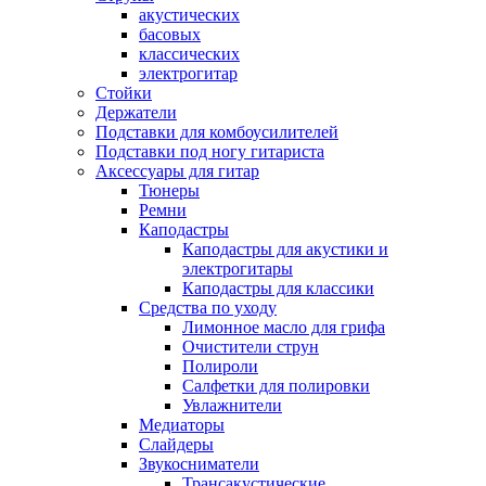
акустических
басовых
классических
электрогитар
Стойки
Держатели
Подставки для комбоусилителей
Подставки под ногу гитариста
Аксессуары для гитар
Тюнеры
Ремни
Каподастры
Каподастры для акустики и
электрогитары
Каподастры для классики
Средства по уходу
Лимонное масло для грифа
Очистители струн
Полироли
Салфетки для полировки
Увлажнители
Медиаторы
Слайдеры
Звукосниматели
Трансакустические