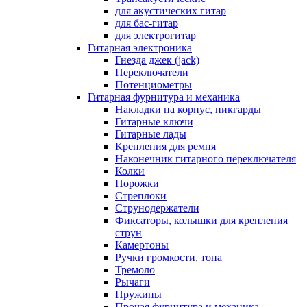
для акустических гитар
для бас-гитар
для электрогитар
Гитарная электроника
Гнезда джек (jack)
Переключатели
Потенциометры
Гитарная фурнитура и механика
Накладки на корпус, пикгарды
Гитарные ключи
Гитарные лады
Крепления для ремня
Наконечник гитарного переключателя
Колки
Порожки
Стреплоки
Струнодержатели
Фиксаторы, колышки для крепления
струн
Камертоны
Ручки громкости, тона
Тремоло
Рычаги
Пружины
Прочая фурнитура и механика