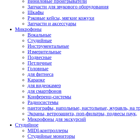
Виниловые проигрыватели
Запчасти для звукового оборудования
Шкафы
Рэковые кейсы, мягкие кожухи
Запчасти и аксессуары
Микрофоны
Вокальные
Студийные
Инструментальные
Измерительные
Подвесные
Петличные
Головные
для фитнеса
Караоке
для видеокамер
для смартфонов
Конференц-системы
Радиосистемы
пантографы, напольные, настольные, журавль, на т
Экраны, ветрозащита, поп-фильтры, подвесы паук,
Микрофоны для экскурсий
Студийное
MIDI-контроллеры
Студийные мониторы