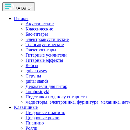
КАТАЛОГ
Гитары
Акустические
Классические
Бас-гитары
Электроакустические
Трансакустические
Электрогитары
Гитарные усилители
Гитарные эффекты
Кейсы
guitar cases
Струны
guitar stands
Держатели для гитар
kombostoyki
Подставки под ногу гитариста
медиаторы, электроника, фурнитура, механика, дат
Клавишные
Цифровые пианино
Цифровые рояли
Пианино
Рояли