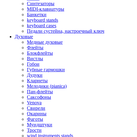
Синтезаторы
MIDI-клавиатуры
Банкетки
keyboard stands
keyboard cases
Педали сустейна, настроечный ключ
Духовые
Медные духовые
Флейты
Блокфлейты
Вистлы
Гобои
Губные гармошки
Дудуки
Кларнеты
Мелодики (pianica)
Пан-флейты
Саксофоны
Venova
Свирели
Окарины
Фаготы
Мундштуки
Трости
wind instruments stands