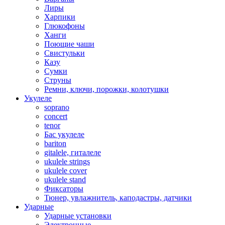
Лиры
Харпики
Глюкофоны
Ханги
Поющие чаши
Свистульки
Казу
Сумки
Струны
Ремни, ключи, порожки, колотушки
Укулеле
soprano
concert
tenor
Бас укулеле
bariton
gitalele, гиталеле
ukulele strings
ukulele cover
ukulele stand
Фиксаторы
Тюнер, увлажнитель, каподастры, датчики
Ударные
Ударные установки
Электронные