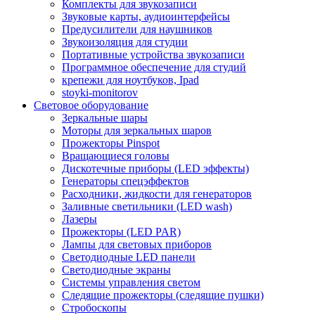
Комплекты для звукозаписи
Звуковые карты, аудиоинтерфейсы
Предусилители для наушников
Звукоизоляция для студии
Портативные устройства звукозаписи
Программное обеспечение для студий
крепежи для ноутбуков, Ipad
stoyki-monitorov
Световое оборудование
Зеркальные шары
Моторы для зеркальных шаров
Прожекторы Pinspot
Вращающиеся головы
Дискотечные приборы (LED эффекты)
Генераторы спецэффектов
Расходники, жидкости для генераторов
Заливные светильники (LED wash)
Лазеры
Прожекторы (LED PAR)
Лампы для световых приборов
Светодиодные LED панели
Светодиодные экраны
Системы управления светом
Следящие прожекторы (следящие пушки)
Стробоскопы