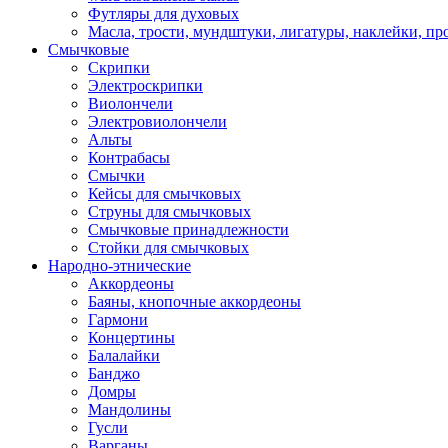
Футляры для духовых
Масла, трости, мундштуки, лигатуры, наклейки, пр
Смычковые
Скрипки
Электроскрипки
Виолончели
Электровиолончели
Альты
Контрабасы
Смычки
Кейсы для смычковых
Струны для смычковых
Смычковые принадлежности
Стойки для смычковых
Народно-этнические
Аккордеоны
Баяны, кнопочные аккордеоны
Гармони
Концертины
Балалайки
Банджо
Домры
Мандолины
Гусли
Варганы