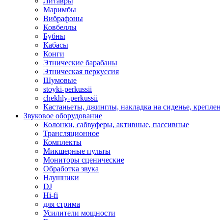
Литавры
Маримбы
Вибрафоны
Ковбеллы
Бубны
Кабасы
Конги
Этнические барабаны
Этническая перкуссия
Шумовые
stoyki-perkussii
chekhly-perkussii
Кастаньеты, джинглы, накладка на сиденье, крепл
Звуковое оборудование
Колонки, сабвуферы, активные, пассивные
Трансляционное
Комплекты
Микшерные пульты
Мониторы сценические
Обработка звука
Наушники
DJ
Hi-fi
для стрима
Усилители мощности