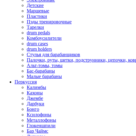
Детские
Маршевые
Пластики
Пэды тренировочные
Тарелки
drum pedals
Комбоусилители
drum cases
drum holders
Стулья для барабанщиков
Палочки, руты, щетки, подструнники, цепочки, ко
Альт-томы, томы
Бас-барабаны
Малые барабаны
Перкуссия
Калимбы
Кахоны
Джембе
Дарбуки
Бонго
Ксилофоны
Металлофоны
Глокеншпили
Бар Чаймс