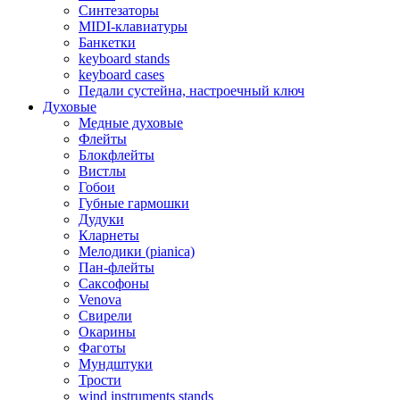
Синтезаторы
MIDI-клавиатуры
Банкетки
keyboard stands
keyboard cases
Педали сустейна, настроечный ключ
Духовые
Медные духовые
Флейты
Блокфлейты
Вистлы
Гобои
Губные гармошки
Дудуки
Кларнеты
Мелодики (pianica)
Пан-флейты
Саксофоны
Venova
Свирели
Окарины
Фаготы
Мундштуки
Трости
wind instruments stands