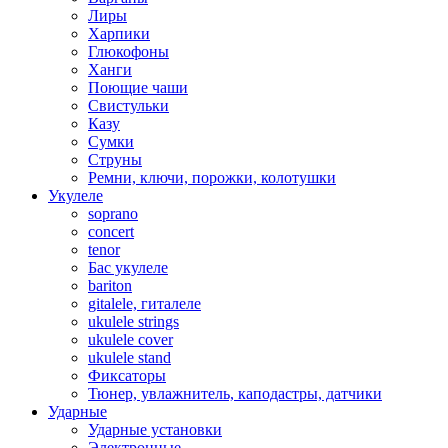
Лиры
Харпики
Глюкофоны
Ханги
Поющие чаши
Свистульки
Казу
Сумки
Струны
Ремни, ключи, порожки, колотушки
Укулеле
soprano
concert
tenor
Бас укулеле
bariton
gitalele, гиталеле
ukulele strings
ukulele cover
ukulele stand
Фиксаторы
Тюнер, увлажнитель, каподастры, датчики
Ударные
Ударные установки
Электронные