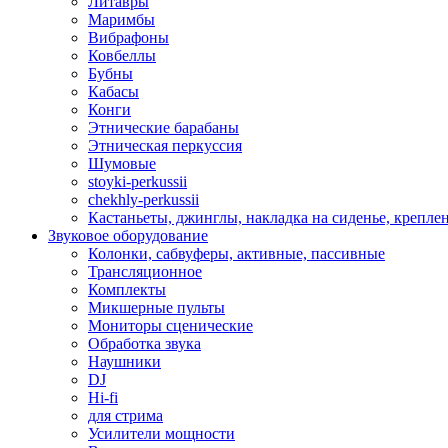
Литавры
Маримбы
Вибрафоны
Ковбеллы
Бубны
Кабасы
Конги
Этнические барабаны
Этническая перкуссия
Шумовые
stoyki-perkussii
chekhly-perkussii
Кастаньеты, джинглы, накладка на сиденье, крепл
Звуковое оборудование
Колонки, сабвуферы, активные, пассивные
Трансляционное
Комплекты
Микшерные пульты
Мониторы сценические
Обработка звука
Наушники
DJ
Hi-fi
для стрима
Усилители мощности