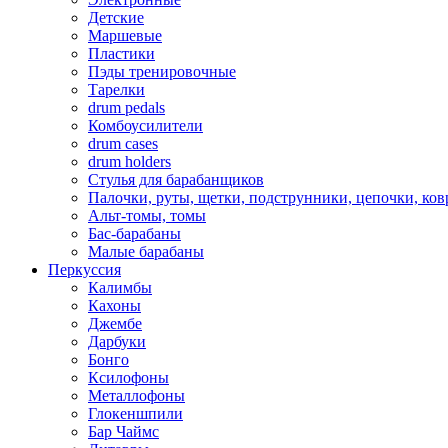
Детские
Маршевые
Пластики
Пэды тренировочные
Тарелки
drum pedals
Комбоусилители
drum cases
drum holders
Стулья для барабанщиков
Палочки, руты, щетки, подструнники, цепочки, ко
Альт-томы, томы
Бас-барабаны
Малые барабаны
Перкуссия
Калимбы
Кахоны
Джембе
Дарбуки
Бонго
Ксилофоны
Металлофоны
Глокеншпили
Бар Чаймс