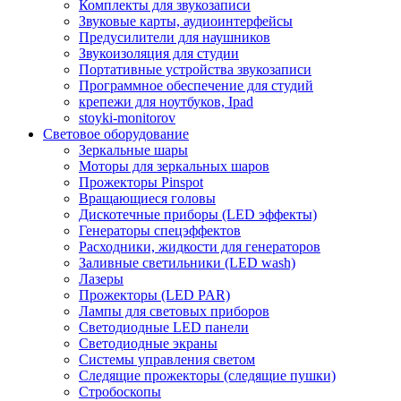
Комплекты для звукозаписи
Звуковые карты, аудиоинтерфейсы
Предусилители для наушников
Звукоизоляция для студии
Портативные устройства звукозаписи
Программное обеспечение для студий
крепежи для ноутбуков, Ipad
stoyki-monitorov
Световое оборудование
Зеркальные шары
Моторы для зеркальных шаров
Прожекторы Pinspot
Вращающиеся головы
Дискотечные приборы (LED эффекты)
Генераторы спецэффектов
Расходники, жидкости для генераторов
Заливные светильники (LED wash)
Лазеры
Прожекторы (LED PAR)
Лампы для световых приборов
Светодиодные LED панели
Светодиодные экраны
Системы управления светом
Следящие прожекторы (следящие пушки)
Стробоскопы