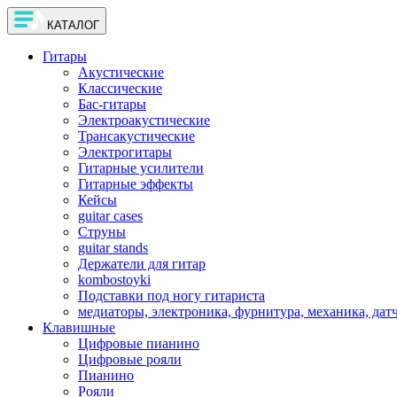
КАТАЛОГ
Гитары
Акустические
Классические
Бас-гитары
Электроакустические
Трансакустические
Электрогитары
Гитарные усилители
Гитарные эффекты
Кейсы
guitar cases
Струны
guitar stands
Держатели для гитар
kombostoyki
Подставки под ногу гитариста
медиаторы, электроника, фурнитура, механика, дат
Клавишные
Цифровые пианино
Цифровые рояли
Пианино
Рояли