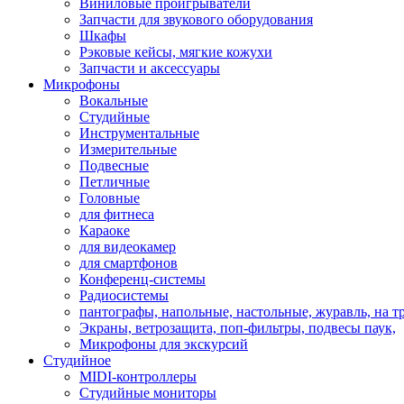
Виниловые проигрыватели
Запчасти для звукового оборудования
Шкафы
Рэковые кейсы, мягкие кожухи
Запчасти и аксессуары
Микрофоны
Вокальные
Студийные
Инструментальные
Измерительные
Подвесные
Петличные
Головные
для фитнеса
Караоке
для видеокамер
для смартфонов
Конференц-системы
Радиосистемы
пантографы, напольные, настольные, журавль, на т
Экраны, ветрозащита, поп-фильтры, подвесы паук,
Микрофоны для экскурсий
Студийное
MIDI-контроллеры
Студийные мониторы