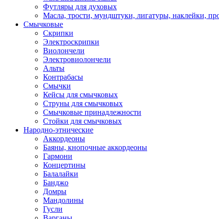
Футляры для духовых
Масла, трости, мундштуки, лигатуры, наклейки, пр
Смычковые
Скрипки
Электроскрипки
Виолончели
Электровиолончели
Альты
Контрабасы
Смычки
Кейсы для смычковых
Струны для смычковых
Смычковые принадлежности
Стойки для смычковых
Народно-этнические
Аккордеоны
Баяны, кнопочные аккордеоны
Гармони
Концертины
Балалайки
Банджо
Домры
Мандолины
Гусли
Варганы