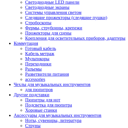
Светодиодные LED панели
Светодиодные экраны
Системы управления светом
Следящие прожекторы (следящие пушки)
Стробоскопы
Фермы, струбцины, крепежи
Прожекторы для сцены
Крепления для осветительных приборов, адаптеры
Коммутация
Готовый кабель
Кабель метраж
Мультикоры
Переходники
Разъемы
Разветвители питания
accessories
Чехлы для музыкальных инструментов
для пюпитров
Другие подставки
Пюпитры для нот
Подсветка для пюпитра
Хоровые станки
Аксессуары для музыкальных инструментов
Ноты, сувениры, литература
Струны