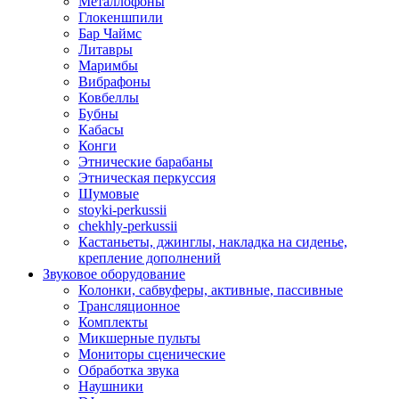
Металлофоны
Глокеншпили
Бар Чаймс
Литавры
Маримбы
Вибрафоны
Ковбеллы
Бубны
Кабасы
Конги
Этнические барабаны
Этническая перкуссия
Шумовые
stoyki-perkussii
chekhly-perkussii
Кастаньеты, джинглы, накладка на сиденье,
крепление дополнений
Звуковое оборудование
Колонки, сабвуферы, активные, пассивные
Трансляционное
Комплекты
Микшерные пульты
Мониторы сценические
Обработка звука
Наушники