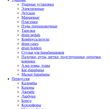
Ударные установки
Электронные
Детские
Маршевые
Пластики
Пэды тренировочные
Тарелки
drum pedals
Комбоусилители
drum cases
drum holders
Стулья для барабанщиков
Палочки, руты, щетки, подструнники, цепочки,
коврики
Альт-томы, томы
Бас-барабаны
Малые барабаны
Перкуссия
Калимбы
Кахоны
Джембе
Дарбуки
Бонго
Ксилофоны