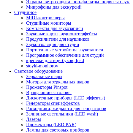
Экраны, ветрозащита, поп-фильтры, подвесы паук,
Микрофоны для экскурсий
Студийное
MIDI-контроллеры
Студийные мониторы
Комплекты для звукозаписи
Звуковые карты, аудиоинтерфейсы
Предусилители для наушников
Звукоизоляция для студии
Портативные устройства звукозаписи
Программное обеспечение для студий
крепежи для ноутбуков, Ipad
stoyki-monitorov
Световое оборудование
Зеркальные шары
Моторы для зеркальных шаров
Прожекторы Pinspot
Вращающиеся головы
Дискотечные приборы (LED эффекты)
Генераторы спецэффектов
Расходники, жидкости для генераторов
Заливные светильники (LED wash)
Лазеры
Прожекторы (LED PAR)
Лампы для световых приборов