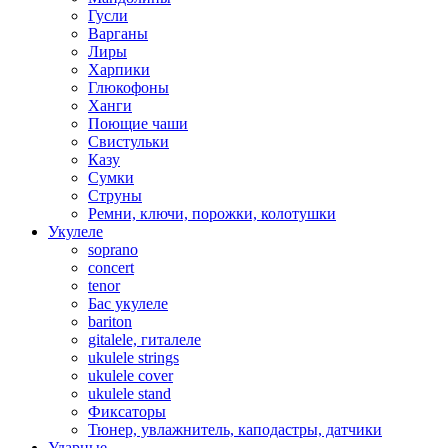
Гусли
Варганы
Лиры
Харпики
Глюкофоны
Ханги
Поющие чаши
Свистульки
Казу
Сумки
Струны
Ремни, ключи, порожки, колотушки
Укулеле
soprano
concert
tenor
Бас укулеле
bariton
gitalele, гиталеле
ukulele strings
ukulele cover
ukulele stand
Фиксаторы
Тюнер, увлажнитель, каподастры, датчики
Ударные