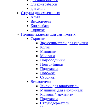
для контрабасов
для альта
Струны для смычковых
Альта
Виолончели
Контрабаса
Скрипки
Принадлежности для смычковых
Скрипки
Звукосниматели для скрипки
Колки
Машинки
Мостики
Подбородники
Подгрифники
Подставки
Порожки
Сурдины
Виолончели
Жилки для виолончели
Машинки для виолончели
Колковый механизм
Подставки
Струнодержатели