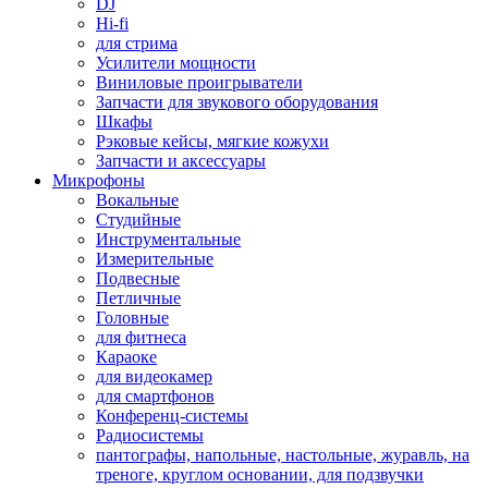
DJ
Hi-fi
для стрима
Усилители мощности
Виниловые проигрыватели
Запчасти для звукового оборудования
Шкафы
Рэковые кейсы, мягкие кожухи
Запчасти и аксессуары
Микрофоны
Вокальные
Студийные
Инструментальные
Измерительные
Подвесные
Петличные
Головные
для фитнеса
Караоке
для видеокамер
для смартфонов
Конференц-системы
Радиосистемы
пантографы, напольные, настольные, журавль, на
треноге, круглом основании, для подзвучки