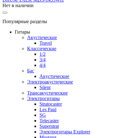
Нет в наличии
Популярные разделы
Гитары
Акустические
Travel
Классические
1/2
3/4
4/4
Бас
Акустические
Электроакустические
Silent
Трансакустические
Электрогитары
Stratocaster
Les Paul
SG
Telecaster
Superstrat
Электрогитары Explorer
Mustang