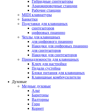
Гибридные синтезаторы
Аранжировочные станции
Рабочие станции
MIDI клавиатуры
Банкетки
Подставки для клавишных
синтезаторов
цифровых пианино
Чехлы для клавишных
для цифрового пианино
Накидки для цифровых пианино
для синтезаторов
Накидки для синтезаторов
Принадлежности для клавишных
Ключ для настройки
Педали сустейна
Блоки питания для клавишных
Клавишные комбоусилители
Духовые
Медные духовые
Альт
Баритоны
Валторны
Горн
Корнет