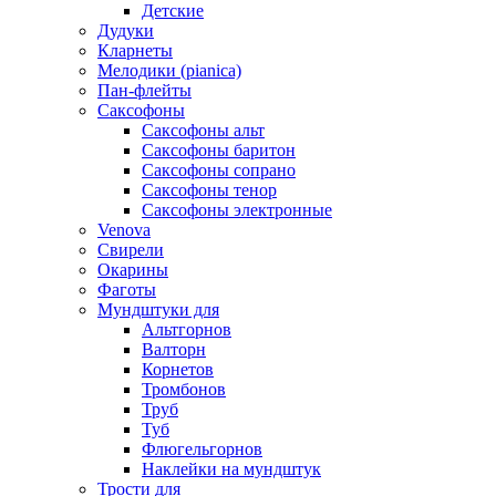
Детские
Дудуки
Кларнеты
Мелодики (pianica)
Пан-флейты
Саксофоны
Саксофоны альт
Саксофоны баритон
Саксофоны сопрано
Саксофоны тенор
Саксофоны электронные
Venova
Свирели
Окарины
Фаготы
Мундштуки для
Альтгорнов
Валторн
Корнетов
Тромбонов
Труб
Туб
Флюгельгорнов
Наклейки на мундштук
Трости для