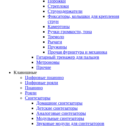
Порожки
Стреплоки
Струнодержатели
Фиксаторы, колышки для крепления
струн
Камертоны
Ручки громкости, тона
Тремоло
Рычаги
Пружины
Прочая фурнитура и механика
Гитарный тренажер для пальцев
Метрономы
Прочие
Клавишные
Цифровые пианино
Цифровые рояли
Пианино
Рояли
Синтезаторы
Домашние синтезаторы
Детские синтезаторы
Аналоговые синтезаторы
Модульные синтезаторы
Звуковые модули для синтезаторов