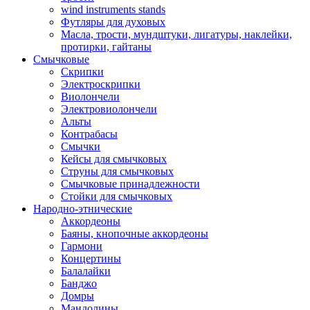
wind instruments stands
Футляры для духовых
Масла, трости, мундштуки, лигатуры, наклейки,
протирки, гайтаны
Смычковые
Скрипки
Электроскрипки
Виолончели
Электровиолончели
Альты
Контрабасы
Смычки
Кейсы для смычковых
Струны для смычковых
Смычковые принадлежности
Стойки для смычковых
Народно-этнические
Аккордеоны
Баяны, кнопочные аккордеоны
Гармони
Концертины
Балалайки
Банджо
Домры
Мандолины