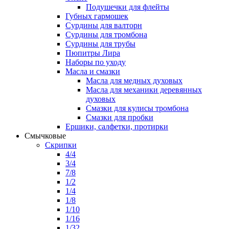
Подушечки для флейты
Губных гармошек
Сурдины для валторн
Сурдины для тромбона
Сурдины для трубы
Пюпитры Лира
Наборы по уходу
Масла и смазки
Масла для медных духовых
Масла для механики деревянных
духовых
Смазки для кулисы тромбона
Смазки для пробки
Ершики, салфетки, протирки
Смычковые
Скрипки
4/4
3/4
7/8
1/2
1/4
1/8
1/10
1/16
1/32