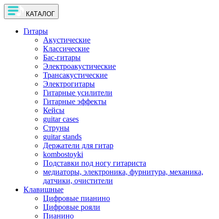
КАТАЛОГ
Гитары
Акустические
Классические
Бас-гитары
Электроакустические
Трансакустические
Электрогитары
Гитарные усилители
Гитарные эффекты
Кейсы
guitar cases
Струны
guitar stands
Держатели для гитар
kombostoyki
Подставки под ногу гитариста
медиаторы, электроника, фурнитура, механика,
датчики, очистители
Клавишные
Цифровые пианино
Цифровые рояли
Пианино