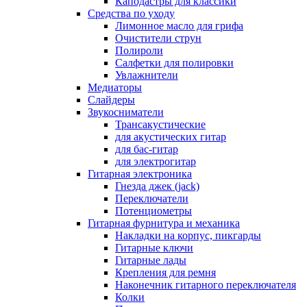
Каподастры для классики
Средства по уходу
Лимонное масло для грифа
Очистители струн
Полироли
Салфетки для полировки
Увлажнители
Медиаторы
Слайдеры
Звукосниматели
Трансакустические
для акустических гитар
для бас-гитар
для электрогитар
Гитарная электроника
Гнезда джек (jack)
Переключатели
Потенциометры
Гитарная фурнитура и механика
Накладки на корпус, пикгарды
Гитарные ключи
Гитарные лады
Крепления для ремня
Наконечник гитарного переключателя
Колки