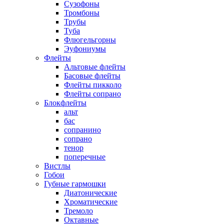
Сузофоны
Тромбоны
Трубы
Туба
Флюгельгорны
Эуфониумы
Флейты
Альтовые флейты
Басовые флейты
Флейты пикколо
Флейты сопрано
Блокфлейты
альт
бас
сопранино
сопрано
тенор
поперечные
Вистлы
Гобои
Губные гармошки
Диатонические
Хроматические
Тремоло
Октавные