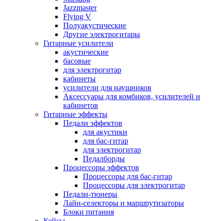
Jazzmaster
Flying V
Полуакустические
Другие электрогитары
Гитарные усилители
акустические
басовые
для электрогитар
кабинеты
усилители для наушников
Аксессуары для комбиков, усилителей и
кабинетов
Гитарные эффекты
Педали эффектов
для акустики
для бас-гитар
для электрогитар
Педалборды
Процессоры эффектов
Процессоры для бас-гитар
Процессоры для электрогитар
Педали-тюнеры
Лайн-селекторы и маршрутизаторы
Блоки питания
Кейсы