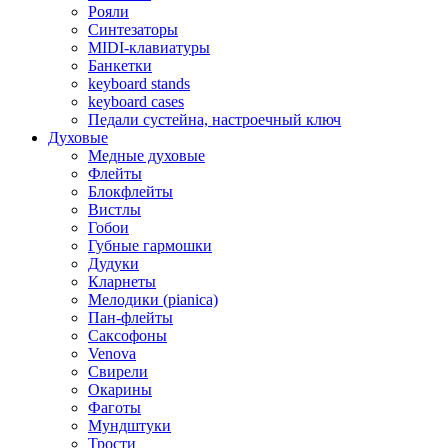
Рояли
Синтезаторы
MIDI-клавиатуры
Банкетки
keyboard stands
keyboard cases
Педали сустейна, настроечный ключ
Духовые
Медные духовые
Флейты
Блокфлейты
Вистлы
Гобои
Губные гармошки
Дудуки
Кларнеты
Мелодики (pianica)
Пан-флейты
Саксофоны
Venova
Свирели
Окарины
Фаготы
Мундштуки
Трости