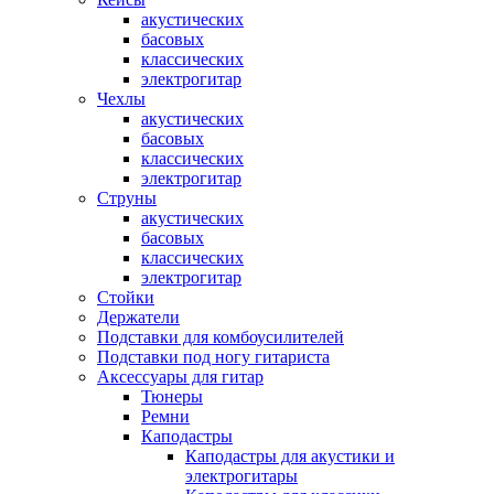
акустических
басовых
классических
электрогитар
Чехлы
акустических
басовых
классических
электрогитар
Струны
акустических
басовых
классических
электрогитар
Стойки
Держатели
Подставки для комбоусилителей
Подставки под ногу гитариста
Аксессуары для гитар
Тюнеры
Ремни
Каподастры
Каподастры для акустики и
электрогитары