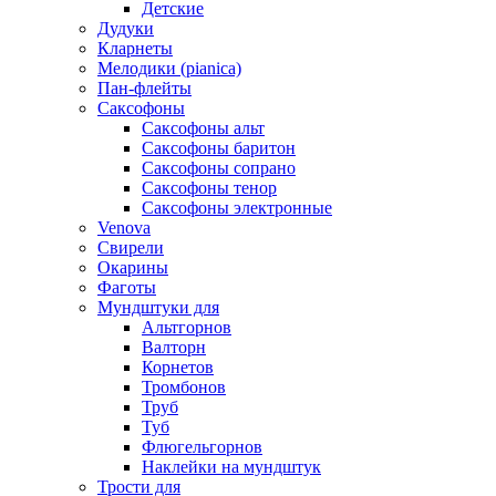
Детские
Дудуки
Кларнеты
Мелодики (pianica)
Пан-флейты
Саксофоны
Саксофоны альт
Саксофоны баритон
Саксофоны сопрано
Саксофоны тенор
Саксофоны электронные
Venova
Свирели
Окарины
Фаготы
Мундштуки для
Альтгорнов
Валторн
Корнетов
Тромбонов
Труб
Туб
Флюгельгорнов
Наклейки на мундштук
Трости для