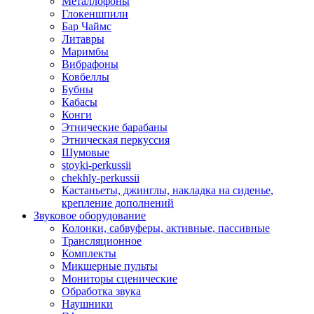
Металлофоны
Глокеншпили
Бар Чаймс
Литавры
Маримбы
Вибрафоны
Ковбеллы
Бубны
Кабасы
Конги
Этнические барабаны
Этническая перкуссия
Шумовые
stoyki-perkussii
chekhly-perkussii
Кастаньеты, джинглы, накладка на сиденье,
крепление дополнений
Звуковое оборудование
Колонки, сабвуферы, активные, пассивные
Трансляционное
Комплекты
Микшерные пульты
Мониторы сценические
Обработка звука
Наушники