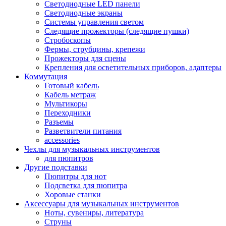
Светодиодные LED панели
Светодиодные экраны
Системы управления светом
Следящие прожекторы (следящие пушки)
Стробоскопы
Фермы, струбцины, крепежи
Прожекторы для сцены
Крепления для осветительных приборов, адаптеры
Коммутация
Готовый кабель
Кабель метраж
Мультикоры
Переходники
Разъемы
Разветвители питания
accessories
Чехлы для музыкальных инструментов
для пюпитров
Другие подставки
Пюпитры для нот
Подсветка для пюпитра
Хоровые станки
Аксессуары для музыкальных инструментов
Ноты, сувениры, литература
Струны