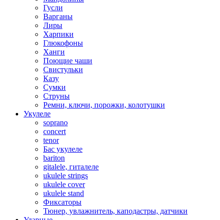
Гусли
Варганы
Лиры
Харпики
Глюкофоны
Ханги
Поющие чаши
Свистульки
Казу
Сумки
Струны
Ремни, ключи, порожки, колотушки
Укулеле
soprano
concert
tenor
Бас укулеле
bariton
gitalele, гиталеле
ukulele strings
ukulele cover
ukulele stand
Фиксаторы
Тюнер, увлажнитель, каподастры, датчики
Ударные