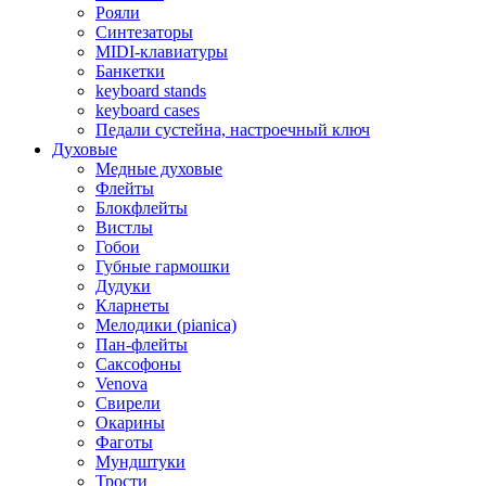
Рояли
Синтезаторы
MIDI-клавиатуры
Банкетки
keyboard stands
keyboard cases
Педали сустейна, настроечный ключ
Духовые
Медные духовые
Флейты
Блокфлейты
Вистлы
Гобои
Губные гармошки
Дудуки
Кларнеты
Мелодики (pianica)
Пан-флейты
Саксофоны
Venova
Свирели
Окарины
Фаготы
Мундштуки
Трости