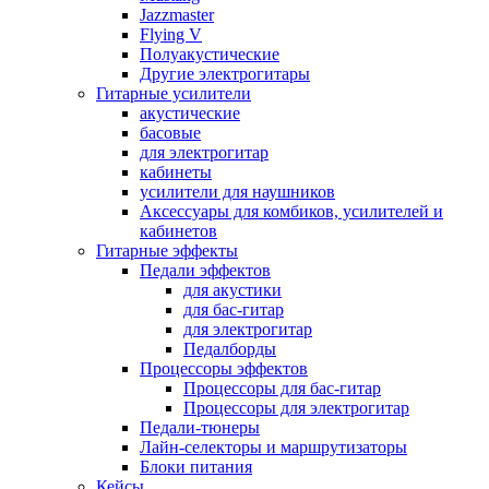
Jazzmaster
Flying V
Полуакустические
Другие электрогитары
Гитарные усилители
акустические
басовые
для электрогитар
кабинеты
усилители для наушников
Аксессуары для комбиков, усилителей и
кабинетов
Гитарные эффекты
Педали эффектов
для акустики
для бас-гитар
для электрогитар
Педалборды
Процессоры эффектов
Процессоры для бас-гитар
Процессоры для электрогитар
Педали-тюнеры
Лайн-селекторы и маршрутизаторы
Блоки питания
Кейсы