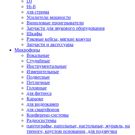
DJ
Hi-fi
для стрима
Усилители мощности
Виниловые проигрыватели
Запчасти для звукового оборудования
Шкафы
Рэковые кейсы, мягкие кожухи
Запчасти и аксессуары
Микрофоны
Вокальные
Студийные
Инструментальные
Измерительные
Подвесные
Петличные
Головные
для фитнеса
Караоке
для видеокамер
для смартфонов
Конференц-системы
Радиосистемы
пантографы, напольные, настольные, журавль, на
треноге, круглом основании, для подзвучки