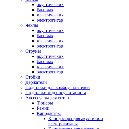
акустических
басовых
классических
электрогитар
Чехлы
акустических
басовых
классических
электрогитар
Струны
акустических
басовых
классических
электрогитар
Стойки
Держатели
Подставки для комбоусилителей
Подставки под ногу гитариста
Аксессуары для гитар
Тюнеры
Ремни
Каподастры
Каподастры для акустики и
электрогитары
Каподастры для классики