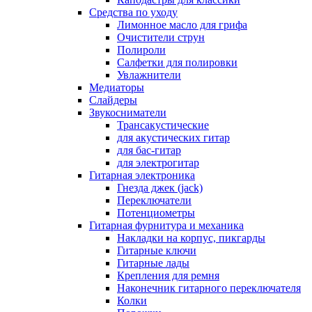
Средства по уходу
Лимонное масло для грифа
Очистители струн
Полироли
Салфетки для полировки
Увлажнители
Медиаторы
Слайдеры
Звукосниматели
Трансакустические
для акустических гитар
для бас-гитар
для электрогитар
Гитарная электроника
Гнезда джек (jack)
Переключатели
Потенциометры
Гитарная фурнитура и механика
Накладки на корпус, пикгарды
Гитарные ключи
Гитарные лады
Крепления для ремня
Наконечник гитарного переключателя
Колки