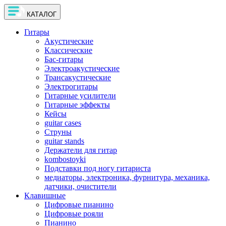
КАТАЛОГ
Гитары
Акустические
Классические
Бас-гитары
Электроакустические
Трансакустические
Электрогитары
Гитарные усилители
Гитарные эффекты
Кейсы
guitar cases
Струны
guitar stands
Держатели для гитар
kombostoyki
Подставки под ногу гитариста
медиаторы, электроника, фурнитура, механика,
датчики, очистители
Клавишные
Цифровые пианино
Цифровые рояли
Пианино