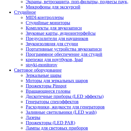
Экраны, ветрозащита, поп-фильтры, подвесы паук,
Микрофоны для экскурсий
Студийное
MIDI-контроллеры
Студийные мониторы
Комплекты для звукозаписи
Звуковые карты, аудиоинтерфейсы
Предусилители для наушников
Звукоизоляция для студии
Портативные устройства звукозаписи
Программное обеспечение для студий
крепежи для ноутбуков, Ipad
stoyki-monitorov
Световое оборудование
Зеркальные шары
Моторы для зеркальных шаров
Прожекторы Pinspot
Вращающиеся головы
Дискотечные приборы (LED эффекты)
Генераторы спецэффектов
Расходники, жидкости для генераторов
Заливные светильники (LED wash)
Лазеры
Прожекторы (LED PAR)
Лампы для световых приборов