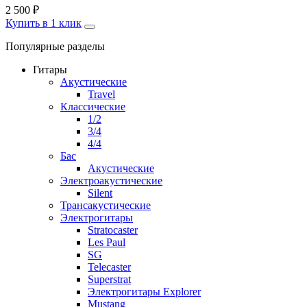
2 500
₽
Купить в 1 клик
Популярные разделы
Гитары
Акустические
Travel
Классические
1/2
3/4
4/4
Бас
Акустические
Электроакустические
Silent
Трансакустические
Электрогитары
Stratocaster
Les Paul
SG
Telecaster
Superstrat
Электрогитары Explorer
Mustang