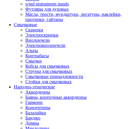
wind instruments stands
Футляры для духовых
Масла, трости, мундштуки, лигатуры, наклейки,
протирки, гайтаны
Смычковые
Скрипки
Электроскрипки
Виолончели
Электровиолончели
Альты
Контрабасы
Смычки
Кейсы для смычковых
Струны для смычковых
Смычковые принадлежности
Стойки для смычковых
Народно-этнические
Аккордеоны
Баяны, кнопочные аккордеоны
Гармони
Концертины
Балалайки
Банджо
Домры
Мандолины