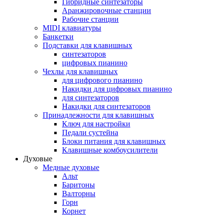
Гибридные синтезаторы
Аранжировочные станции
Рабочие станции
MIDI клавиатуры
Банкетки
Подставки для клавишных
синтезаторов
цифровых пианино
Чехлы для клавишных
для цифрового пианино
Накидки для цифровых пианино
для синтезаторов
Накидки для синтезаторов
Принадлежности для клавишных
Ключ для настройки
Педали сустейна
Блоки питания для клавишных
Клавишные комбоусилители
Духовые
Медные духовые
Альт
Баритоны
Валторны
Горн
Корнет