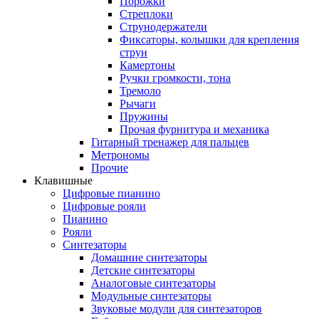
Порожки
Стреплоки
Струнодержатели
Фиксаторы, колышки для крепления
струн
Камертоны
Ручки громкости, тона
Тремоло
Рычаги
Пружины
Прочая фурнитура и механика
Гитарный тренажер для пальцев
Метрономы
Прочие
Клавишные
Цифровые пианино
Цифровые рояли
Пианино
Рояли
Синтезаторы
Домашние синтезаторы
Детские синтезаторы
Аналоговые синтезаторы
Модульные синтезаторы
Звуковые модули для синтезаторов