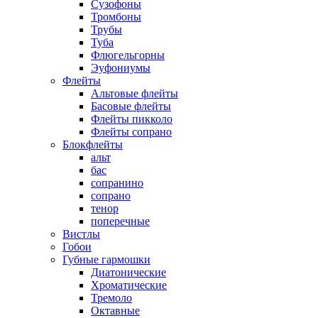
Сузофоны
Тромбоны
Трубы
Туба
Флюгельгорны
Эуфониумы
Флейты
Альтовые флейты
Басовые флейты
Флейты пикколо
Флейты сопрано
Блокфлейты
альт
бас
сопранино
сопрано
тенор
поперечные
Вистлы
Гобои
Губные гармошки
Диатонические
Хроматические
Тремоло
Октавные