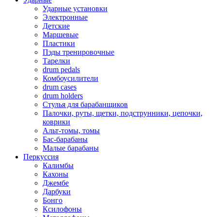
Ударные установки
Электронные
Детские
Маршевые
Пластики
Пэды тренировочные
Тарелки
drum pedals
Комбоусилители
drum cases
drum holders
Стулья для барабанщиков
Палочки, руты, щетки, подструнники, цепочки,
коврики
Альт-томы, томы
Бас-барабаны
Малые барабаны
Перкуссия
Калимбы
Кахоны
Джембе
Дарбуки
Бонго
Ксилофоны