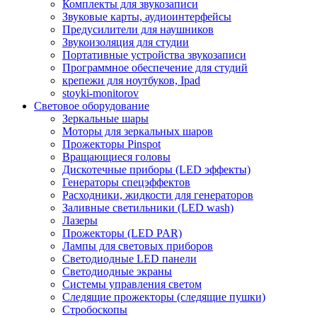
Комплекты для звукозаписи
Звуковые карты, аудиоинтерфейсы
Предусилители для наушников
Звукоизоляция для студии
Портативные устройства звукозаписи
Программное обеспечение для студий
крепежи для ноутбуков, Ipad
stoyki-monitorov
Световое оборудование
Зеркальные шары
Моторы для зеркальных шаров
Прожекторы Pinspot
Вращающиеся головы
Дискотечные приборы (LED эффекты)
Генераторы спецэффектов
Расходники, жидкости для генераторов
Заливные светильники (LED wash)
Лазеры
Прожекторы (LED PAR)
Лампы для световых приборов
Светодиодные LED панели
Светодиодные экраны
Системы управления светом
Следящие прожекторы (следящие пушки)
Стробоскопы