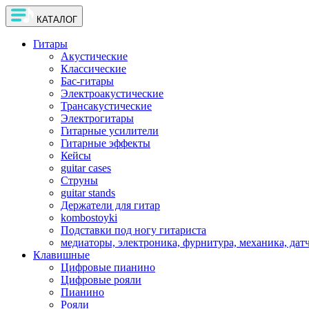
КАТАЛОГ
Гитары
Акустические
Классические
Бас-гитары
Электроакустические
Трансакустические
Электрогитары
Гитарные усилители
Гитарные эффекты
Кейсы
guitar cases
Струны
guitar stands
Держатели для гитар
kombostoyki
Подставки под ногу гитариста
медиаторы, электроника, фурнитура, механика, дат
Клавишные
Цифровые пианино
Цифровые рояли
Пианино
Рояли