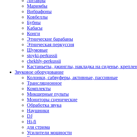
Литавры
Маримбы
Вибрафоны
Ковбеллы
Бубны
Кабасы
Конги
Этнические барабаны
Этническая перкуссия
Шумовые
stoyki-perkussii
chekhly-perkussii
Кастаньеты, джинглы, накладка на сиденье, крепл
Звуковое оборудование
Колонки, сабвуферы, активные, пассивные
Трансляционное
Комплекты
Микшерные пульты
Мониторы сценические
Обработка звука
Наушники
DJ
Hi-fi
для стрима
Усилители мощности