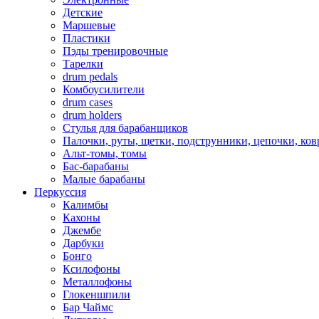
Детские
Маршевые
Пластики
Пэды тренировочные
Тарелки
drum pedals
Комбоусилители
drum cases
drum holders
Стулья для барабанщиков
Палочки, руты, щетки, подструнники, цепочки, ко
Альт-томы, томы
Бас-барабаны
Малые барабаны
Перкуссия
Калимбы
Кахоны
Джембе
Дарбуки
Бонго
Ксилофоны
Металлофоны
Глокеншпили
Бар Чаймс