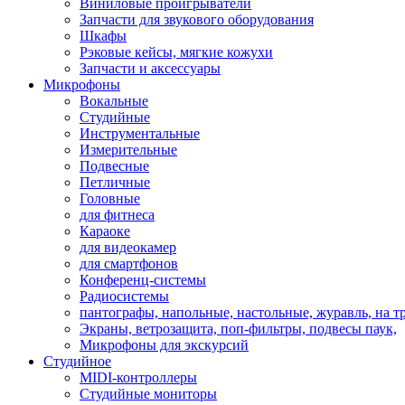
Виниловые проигрыватели
Запчасти для звукового оборудования
Шкафы
Рэковые кейсы, мягкие кожухи
Запчасти и аксессуары
Микрофоны
Вокальные
Студийные
Инструментальные
Измерительные
Подвесные
Петличные
Головные
для фитнеса
Караоке
для видеокамер
для смартфонов
Конференц-системы
Радиосистемы
пантографы, напольные, настольные, журавль, на т
Экраны, ветрозащита, поп-фильтры, подвесы паук,
Микрофоны для экскурсий
Студийное
MIDI-контроллеры
Студийные мониторы