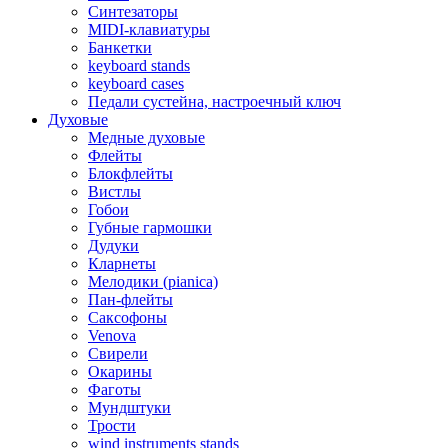
Синтезаторы
MIDI-клавиатуры
Банкетки
keyboard stands
keyboard cases
Педали сустейна, настроечный ключ
Духовые
Медные духовые
Флейты
Блокфлейты
Вистлы
Гобои
Губные гармошки
Дудуки
Кларнеты
Мелодики (pianica)
Пан-флейты
Саксофоны
Venova
Свирели
Окарины
Фаготы
Мундштуки
Трости
wind instruments stands