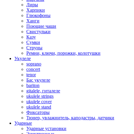
Лиры
Харпики
Глюкофоны
Ханги
Поющие чаши
Свистульки
Казу
Сумки
Струны
Ремни, ключи, порожки, колотушки
Укулеле
soprano
concert
tenor
Бас укулеле
bariton
gitalele, гиталеле
ukulele strings
ukulele cover
ukulele stand
Фиксаторы
Тюнер, увлажнитель, каподастры, датчики
Ударные
Ударные установки
Электронные