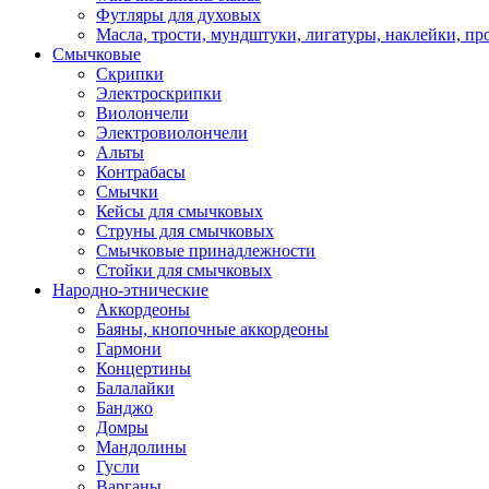
Футляры для духовых
Масла, трости, мундштуки, лигатуры, наклейки, пр
Смычковые
Скрипки
Электроскрипки
Виолончели
Электровиолончели
Альты
Контрабасы
Смычки
Кейсы для смычковых
Струны для смычковых
Смычковые принадлежности
Стойки для смычковых
Народно-этнические
Аккордеоны
Баяны, кнопочные аккордеоны
Гармони
Концертины
Балалайки
Банджо
Домры
Мандолины
Гусли
Варганы