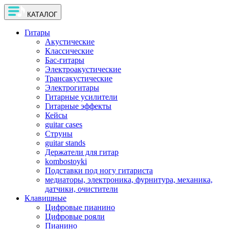
КАТАЛОГ
Гитары
Акустические
Классические
Бас-гитары
Электроакустические
Трансакустические
Электрогитары
Гитарные усилители
Гитарные эффекты
Кейсы
guitar cases
Струны
guitar stands
Держатели для гитар
kombostoyki
Подставки под ногу гитариста
медиаторы, электроника, фурнитура, механика,
датчики, очистители
Клавишные
Цифровые пианино
Цифровые рояли
Пианино