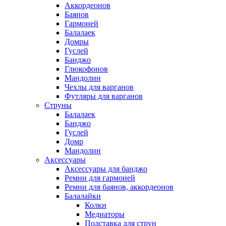
Аккордеонов
Баянов
Гармоней
Балалаек
Домры
Гуслей
Банджо
Глюкофонов
Мандолин
Чехлы для варганов
Футляры для варганов
Струны
Балалаек
Банджо
Гуслей
Домр
Мандолин
Аксессуары
Аксессуары для банджо
Ремни для гармоней
Ремни для баянов, аккордеонов
Балалайки
Колки
Медиаторы
Подставка для струн