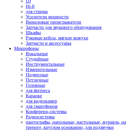
DJ
Hi-fi
для стрима
Усилители мощности
Виниловые проигрыватели
Запчасти для звукового оборудования
Шкафы
Рэковые кейсы, мягкие кожухи
Запчасти и аксессуары
Микрофоны
Вокальные
Студийные
Инструментальные
Измерительные
Подвесные
Петличные
Головные
для фитнеса
Караоке
для видеокамер
для смартфонов
Конференц-системы
Радиосистемы
пантографы, напольные, настольные, журавль, на
треноге, круглом основании, для подзвучки