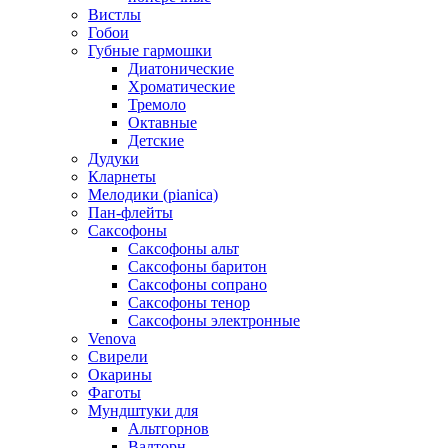
Вистлы
Гобои
Губные гармошки
Диатонические
Хроматические
Тремоло
Октавные
Детские
Дудуки
Кларнеты
Мелодики (pianica)
Пан-флейты
Саксофоны
Саксофоны альт
Саксофоны баритон
Саксофоны сопрано
Саксофоны тенор
Саксофоны электронные
Venova
Свирели
Окарины
Фаготы
Мундштуки для
Альтгорнов
Валторн