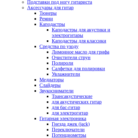
Подставки под ногу гитариста
Аксессуары для гитар
Тюнеры
Ремни
Каподастры
Каподастры для акустики и
электрогитары
Каподастры для классики
Средства по уходу
Лимонное масло для грифа
Очистители струн
Полироли
Салфетки для полировки
Увлажнители
Медиаторы
Слайдеры
Звукосниматели
Трансакустические
для акустических гитар
для бас-гитар
для электрогитар
Гитарная электроника
Гнезда джек (jack)
Переключатели
Потенциометры