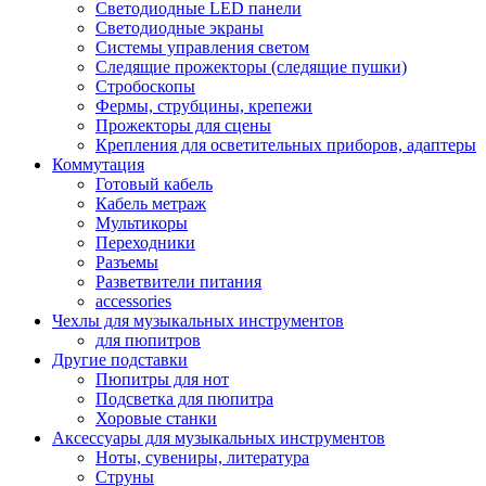
Светодиодные LED панели
Светодиодные экраны
Системы управления светом
Следящие прожекторы (следящие пушки)
Стробоскопы
Фермы, струбцины, крепежи
Прожекторы для сцены
Крепления для осветительных приборов, адаптеры
Коммутация
Готовый кабель
Кабель метраж
Мультикоры
Переходники
Разъемы
Разветвители питания
accessories
Чехлы для музыкальных инструментов
для пюпитров
Другие подставки
Пюпитры для нот
Подсветка для пюпитра
Хоровые станки
Аксессуары для музыкальных инструментов
Ноты, сувениры, литература
Струны