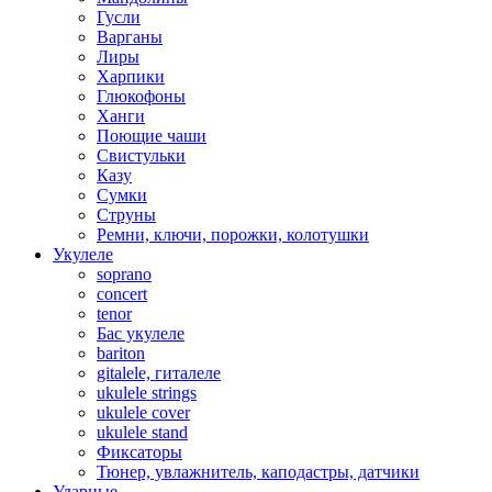
Гусли
Варганы
Лиры
Харпики
Глюкофоны
Ханги
Поющие чаши
Свистульки
Казу
Сумки
Струны
Ремни, ключи, порожки, колотушки
Укулеле
soprano
concert
tenor
Бас укулеле
bariton
gitalele, гиталеле
ukulele strings
ukulele cover
ukulele stand
Фиксаторы
Тюнер, увлажнитель, каподастры, датчики
Ударные