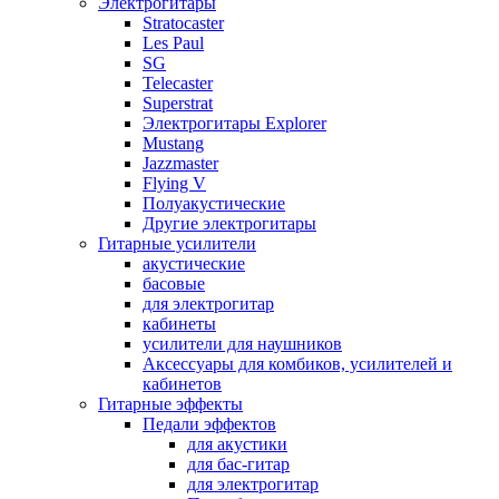
Электрогитары
Stratocaster
Les Paul
SG
Telecaster
Superstrat
Электрогитары Explorer
Mustang
Jazzmaster
Flying V
Полуакустические
Другие электрогитары
Гитарные усилители
акустические
басовые
для электрогитар
кабинеты
усилители для наушников
Аксессуары для комбиков, усилителей и
кабинетов
Гитарные эффекты
Педали эффектов
для акустики
для бас-гитар
для электрогитар