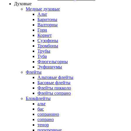
Духовые
Медные духовые
Альт
Баритоны
Валторны
Горн
Корнет
Сузофоны
Тромбоны
Трубы
Туба
Флюгельгорны
Эуфониумы
Флейты
Альтовые флейты
Басовые флейты
Флейты пикколо
Флейты сопрано
Блокфлейты
альт
бас
сопранино
сопрано
тенор
поперечные