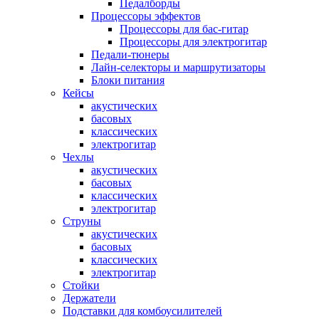
Педалборды
Процессоры эффектов
Процессоры для бас-гитар
Процессоры для электрогитар
Педали-тюнеры
Лайн-селекторы и маршрутизаторы
Блоки питания
Кейсы
акустических
басовых
классических
электрогитар
Чехлы
акустических
басовых
классических
электрогитар
Струны
акустических
басовых
классических
электрогитар
Стойки
Держатели
Подставки для комбоусилителей