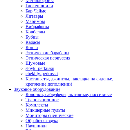
Металлофоны
Глокеншпили
Бар Чаймс
Литавры
Маримбы
Вибрафоны
Ковбеллы
Бубны
Кабасы
Конги
Этнические барабаны
Этническая перкуссия
Шумовые
stoyki-perkussii
chekhly-perkussii
Кастаньеты, джинглы, накладка на сиденье,
крепление дополнений
Звуковое оборудование
Колонки, сабвуферы, активные, пассивные
Трансляционное
Комплекты
Микшерные пульты
Мониторы сценические
Обработка звука
Наушники