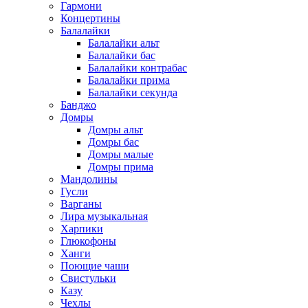
Гармони
Концертины
Балалайки
Балалайки альт
Балалайки бас
Балалайки контрабас
Балалайки прима
Балалайки секунда
Банджо
Домры
Домры альт
Домры бас
Домры малые
Домры прима
Мандолины
Гусли
Варганы
Лира музыкальная
Харпики
Глюкофоны
Ханги
Поющие чаши
Свистульки
Казу
Чехлы