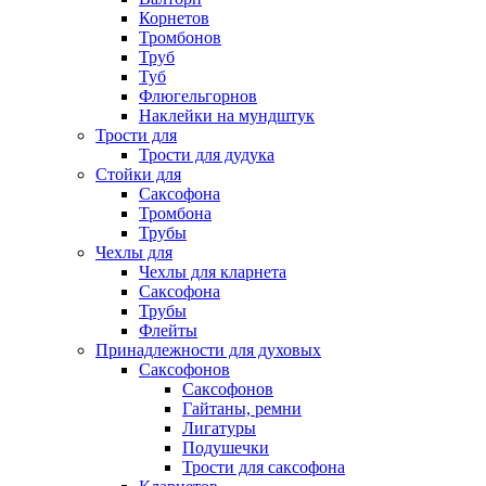
Корнетов
Тромбонов
Труб
Туб
Флюгельгорнов
Наклейки на мундштук
Трости для
Трости для дудука
Стойки для
Саксофона
Тромбона
Трубы
Чехлы для
Чехлы для кларнета
Саксофона
Трубы
Флейты
Принадлежности для духовых
Саксофонов
Саксофонов
Гайтаны, ремни
Лигатуры
Подушечки
Трости для саксофона