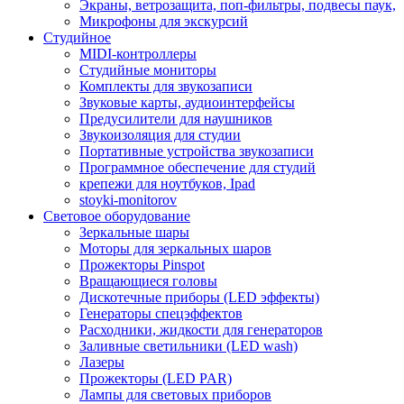
Экраны, ветрозащита, поп-фильтры, подвесы паук,
Микрофоны для экскурсий
Студийное
MIDI-контроллеры
Студийные мониторы
Комплекты для звукозаписи
Звуковые карты, аудиоинтерфейсы
Предусилители для наушников
Звукоизоляция для студии
Портативные устройства звукозаписи
Программное обеспечение для студий
крепежи для ноутбуков, Ipad
stoyki-monitorov
Световое оборудование
Зеркальные шары
Моторы для зеркальных шаров
Прожекторы Pinspot
Вращающиеся головы
Дискотечные приборы (LED эффекты)
Генераторы спецэффектов
Расходники, жидкости для генераторов
Заливные светильники (LED wash)
Лазеры
Прожекторы (LED PAR)
Лампы для световых приборов