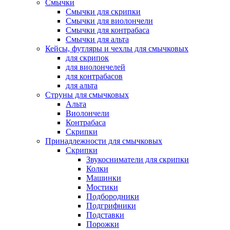
Смычки
Смычки для скрипки
Смычки для виолончели
Смычки для контрабаса
Смычки для альта
Кейсы, футляры и чехлы для смычковых
для скрипок
для виолончелей
для контрабасов
для альта
Струны для смычковых
Альта
Виолончели
Контрабаса
Скрипки
Принадлежности для смычковых
Скрипки
Звукосниматели для скрипки
Колки
Машинки
Мостики
Подбородники
Подгрифники
Подставки
Порожки