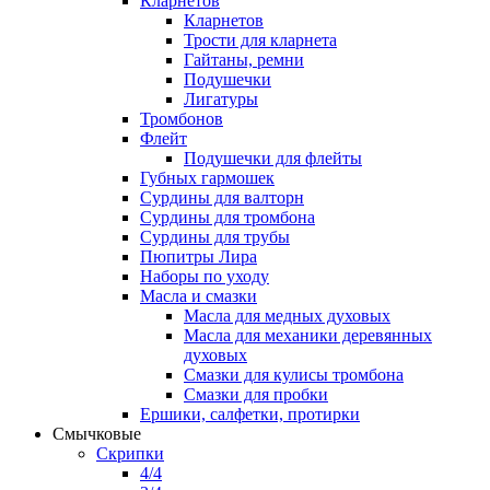
Кларнетов
Кларнетов
Трости для кларнета
Гайтаны, ремни
Подушечки
Лигатуры
Тромбонов
Флейт
Подушечки для флейты
Губных гармошек
Сурдины для валторн
Сурдины для тромбона
Сурдины для трубы
Пюпитры Лира
Наборы по уходу
Масла и смазки
Масла для медных духовых
Масла для механики деревянных
духовых
Смазки для кулисы тромбона
Смазки для пробки
Ершики, салфетки, протирки
Смычковые
Скрипки
4/4