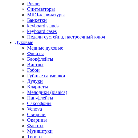
Рояли
Синтезаторы
MIDI-клавиатуры
Банкетки
keyboard stands
keyboard cases
Педали сустейна, настроечный ключ
Духовые
Медные духовые
Флейты
Блокфлейты
Вистлы
Гобои
Губные гармошки
Дудуки
Кларнеты
Мелодики (pianica)
Пан-флейты
Саксофоны
Venova
Свирели
Окарины
Фаготы
Мундштуки
Трости