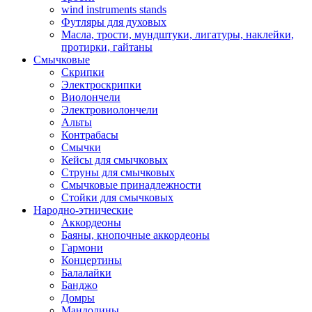
wind instruments stands
Футляры для духовых
Масла, трости, мундштуки, лигатуры, наклейки,
протирки, гайтаны
Смычковые
Скрипки
Электроскрипки
Виолончели
Электровиолончели
Альты
Контрабасы
Смычки
Кейсы для смычковых
Струны для смычковых
Смычковые принадлежности
Стойки для смычковых
Народно-этнические
Аккордеоны
Баяны, кнопочные аккордеоны
Гармони
Концертины
Балалайки
Банджо
Домры
Мандолины