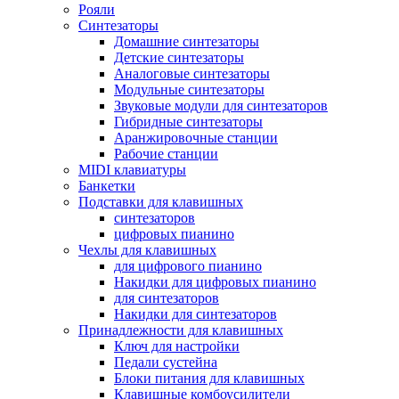
Рояли
Синтезаторы
Домашние синтезаторы
Детские синтезаторы
Аналоговые синтезаторы
Модульные синтезаторы
Звуковые модули для синтезаторов
Гибридные синтезаторы
Аранжировочные станции
Рабочие станции
MIDI клавиатуры
Банкетки
Подставки для клавишных
синтезаторов
цифровых пианино
Чехлы для клавишных
для цифрового пианино
Накидки для цифровых пианино
для синтезаторов
Накидки для синтезаторов
Принадлежности для клавишных
Ключ для настройки
Педали сустейна
Блоки питания для клавишных
Клавишные комбоусилители