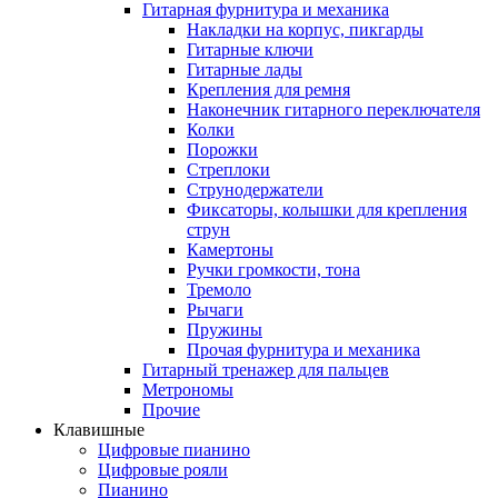
Гитарная фурнитура и механика
Накладки на корпус, пикгарды
Гитарные ключи
Гитарные лады
Крепления для ремня
Наконечник гитарного переключателя
Колки
Порожки
Стреплоки
Струнодержатели
Фиксаторы, колышки для крепления
струн
Камертоны
Ручки громкости, тона
Тремоло
Рычаги
Пружины
Прочая фурнитура и механика
Гитарный тренажер для пальцев
Метрономы
Прочие
Клавишные
Цифровые пианино
Цифровые рояли
Пианино