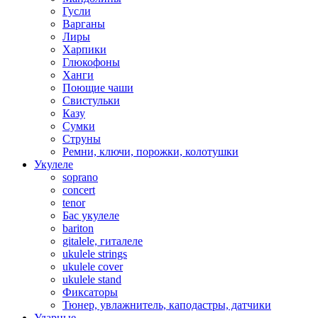
Гусли
Варганы
Лиры
Харпики
Глюкофоны
Ханги
Поющие чаши
Свистульки
Казу
Сумки
Струны
Ремни, ключи, порожки, колотушки
Укулеле
soprano
concert
tenor
Бас укулеле
bariton
gitalele, гиталеле
ukulele strings
ukulele cover
ukulele stand
Фиксаторы
Тюнер, увлажнитель, каподастры, датчики
Ударные