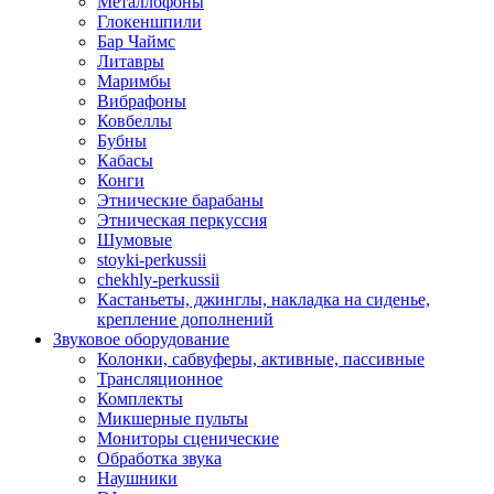
Металлофоны
Глокеншпили
Бар Чаймс
Литавры
Маримбы
Вибрафоны
Ковбеллы
Бубны
Кабасы
Конги
Этнические барабаны
Этническая перкуссия
Шумовые
stoyki-perkussii
chekhly-perkussii
Кастаньеты, джинглы, накладка на сиденье,
крепление дополнений
Звуковое оборудование
Колонки, сабвуферы, активные, пассивные
Трансляционное
Комплекты
Микшерные пульты
Мониторы сценические
Обработка звука
Наушники