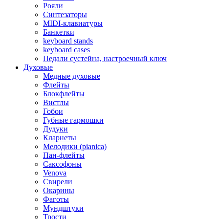
Рояли
Синтезаторы
MIDI-клавиатуры
Банкетки
keyboard stands
keyboard cases
Педали сустейна, настроечный ключ
Духовые
Медные духовые
Флейты
Блокфлейты
Вистлы
Гобои
Губные гармошки
Дудуки
Кларнеты
Мелодики (pianica)
Пан-флейты
Саксофоны
Venova
Свирели
Окарины
Фаготы
Мундштуки
Трости