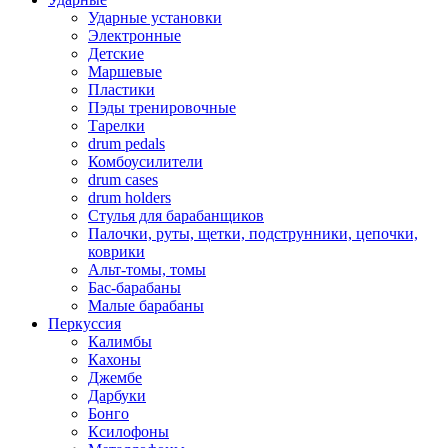
Ударные установки
Электронные
Детские
Маршевые
Пластики
Пэды тренировочные
Тарелки
drum pedals
Комбоусилители
drum cases
drum holders
Стулья для барабанщиков
Палочки, руты, щетки, подструнники, цепочки,
коврики
Альт-томы, томы
Бас-барабаны
Малые барабаны
Перкуссия
Калимбы
Кахоны
Джембе
Дарбуки
Бонго
Ксилофоны