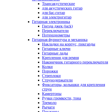
Трансакустические
для акустических гитар
для бас-гитар
для электрогитар
Гитарная электроника
Гнезда джек (jack)
Переключатели
Потенциометры
Гитарная фурнитура и механика
Накладки на корпус, пикгарды
Гитарные ключи
Гитарные лады
Крепления для ремня
Наконечник гитарного переключателя
Колки
Порожки
Стреплоки
Струнодержатели
Фиксаторы, колышки для крепления
струн
Камертоны
Ручки громкости, тона
Тремоло
Рычаги
Пружины