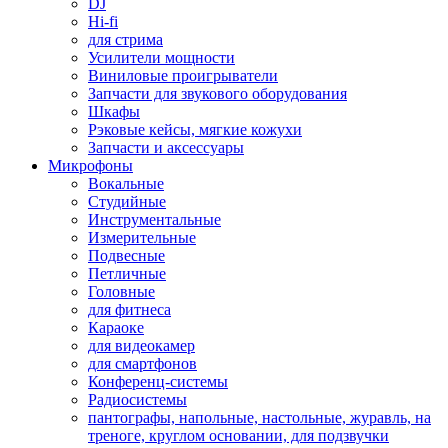
DJ
Hi-fi
для стрима
Усилители мощности
Виниловые проигрыватели
Запчасти для звукового оборудования
Шкафы
Рэковые кейсы, мягкие кожухи
Запчасти и аксессуары
Микрофоны
Вокальные
Студийные
Инструментальные
Измерительные
Подвесные
Петличные
Головные
для фитнеса
Караоке
для видеокамер
для смартфонов
Конференц-системы
Радиосистемы
пантографы, напольные, настольные, журавль, на
треноге, круглом основании, для подзвучки