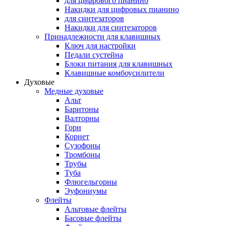
для цифрового пианино
Накидки для цифровых пианино
для синтезаторов
Накидки для синтезаторов
Принадлежности для клавишных
Ключ для настройки
Педали сустейна
Блоки питания для клавишных
Клавишные комбоусилители
Духовые
Медные духовые
Альт
Баритоны
Валторны
Горн
Корнет
Сузофоны
Тромбоны
Трубы
Туба
Флюгельгорны
Эуфониумы
Флейты
Альтовые флейты
Басовые флейты