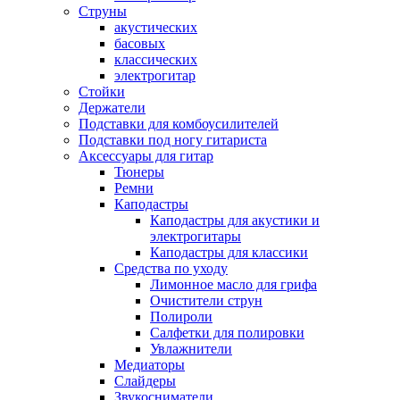
Струны
акустических
басовых
классических
электрогитар
Стойки
Держатели
Подставки для комбоусилителей
Подставки под ногу гитариста
Аксессуары для гитар
Тюнеры
Ремни
Каподастры
Каподастры для акустики и
электрогитары
Каподастры для классики
Средства по уходу
Лимонное масло для грифа
Очистители струн
Полироли
Салфетки для полировки
Увлажнители
Медиаторы
Слайдеры
Звукосниматели