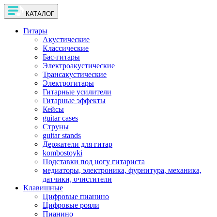
КАТАЛОГ
Гитары
Акустические
Классические
Бас-гитары
Электроакустические
Трансакустические
Электрогитары
Гитарные усилители
Гитарные эффекты
Кейсы
guitar cases
Струны
guitar stands
Держатели для гитар
kombostoyki
Подставки под ногу гитариста
медиаторы, электроника, фурнитура, механика,
датчики, очистители
Клавишные
Цифровые пианино
Цифровые рояли
Пианино