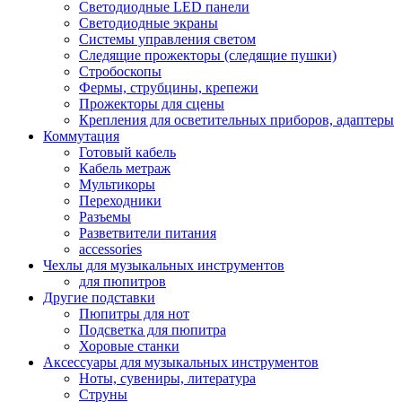
Светодиодные LED панели
Светодиодные экраны
Системы управления светом
Следящие прожекторы (следящие пушки)
Стробоскопы
Фермы, струбцины, крепежи
Прожекторы для сцены
Крепления для осветительных приборов, адаптеры
Коммутация
Готовый кабель
Кабель метраж
Мультикоры
Переходники
Разъемы
Разветвители питания
accessories
Чехлы для музыкальных инструментов
для пюпитров
Другие подставки
Пюпитры для нот
Подсветка для пюпитра
Хоровые станки
Аксессуары для музыкальных инструментов
Ноты, сувениры, литература
Струны