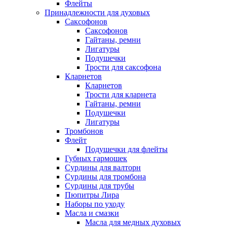
Флейты
Принадлежности для духовых
Саксофонов
Саксофонов
Гайтаны, ремни
Лигатуры
Подушечки
Трости для саксофона
Кларнетов
Кларнетов
Трости для кларнета
Гайтаны, ремни
Подушечки
Лигатуры
Тромбонов
Флейт
Подушечки для флейты
Губных гармошек
Сурдины для валторн
Сурдины для тромбона
Сурдины для трубы
Пюпитры Лира
Наборы по уходу
Масла и смазки
Масла для медных духовых