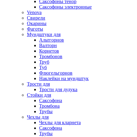
Саксофоны тенор
Саксофоны электронные
Venova
Свирели
Окарины
Фаготы
Мундштуки для
Альтгорнов
Валторн
Корнетов
Тромбонов
Труб
Туб
Флюгельгорнов
Наклейки на мундштук
Трости для
Трости для дудука
Стойки для
Саксофона
Тромбона
Трубы
Чехлы для
Чехлы для кларнета
Саксофона
Трубы