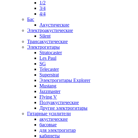
1/2
3/4
4/4
Бас
Акустические
Электроакустические
Silent
Трансакустические
Электрогитары
Stratocaster
Les Paul
SG
Telecaster
Superstrat
Электрогитары Explorer
Mustang
Jazzmaster
Flying V
Полуакустические
Другие электрогитары
Гитарные усилители
акустические
басовые
для электрогитар
кабинеты