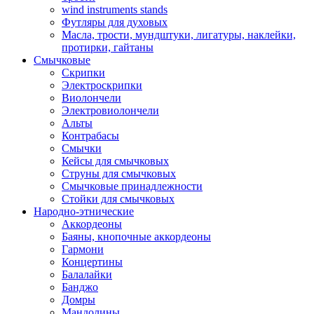
wind instruments stands
Футляры для духовых
Масла, трости, мундштуки, лигатуры, наклейки,
протирки, гайтаны
Смычковые
Скрипки
Электроскрипки
Виолончели
Электровиолончели
Альты
Контрабасы
Смычки
Кейсы для смычковых
Струны для смычковых
Смычковые принадлежности
Стойки для смычковых
Народно-этнические
Аккордеоны
Баяны, кнопочные аккордеоны
Гармони
Концертины
Балалайки
Банджо
Домры
Мандолины