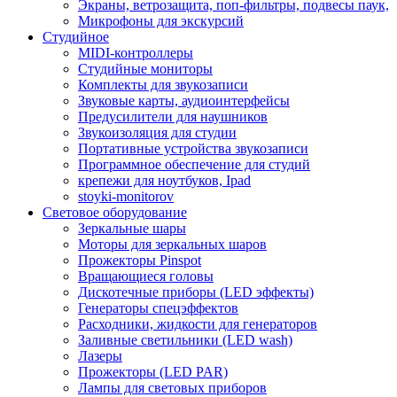
Экраны, ветрозащита, поп-фильтры, подвесы паук,
Микрофоны для экскурсий
Студийное
MIDI-контроллеры
Студийные мониторы
Комплекты для звукозаписи
Звуковые карты, аудиоинтерфейсы
Предусилители для наушников
Звукоизоляция для студии
Портативные устройства звукозаписи
Программное обеспечение для студий
крепежи для ноутбуков, Ipad
stoyki-monitorov
Световое оборудование
Зеркальные шары
Моторы для зеркальных шаров
Прожекторы Pinspot
Вращающиеся головы
Дискотечные приборы (LED эффекты)
Генераторы спецэффектов
Расходники, жидкости для генераторов
Заливные светильники (LED wash)
Лазеры
Прожекторы (LED PAR)
Лампы для световых приборов