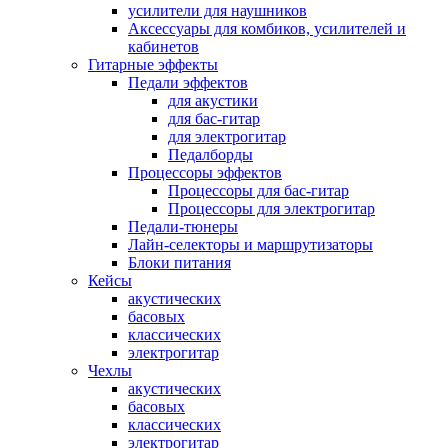
усилители для наушников
Аксессуары для комбиков, усилителей и
кабинетов
Гитарные эффекты
Педали эффектов
для акустики
для бас-гитар
для электрогитар
Педалборды
Процессоры эффектов
Процессоры для бас-гитар
Процессоры для электрогитар
Педали-тюнеры
Лайн-селекторы и маршрутизаторы
Блоки питания
Кейсы
акустических
басовых
классических
электрогитар
Чехлы
акустических
басовых
классических
электрогитар