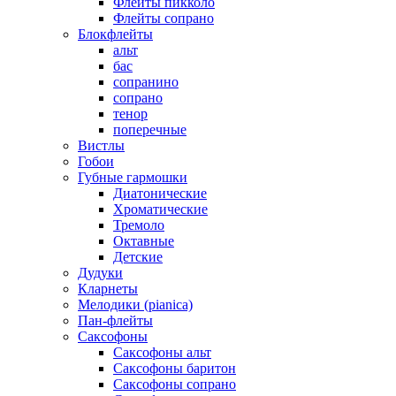
Флейты пикколо
Флейты сопрано
Блокфлейты
альт
бас
сопранино
сопрано
тенор
поперечные
Вистлы
Гобои
Губные гармошки
Диатонические
Хроматические
Тремоло
Октавные
Детские
Дудуки
Кларнеты
Мелодики (pianica)
Пан-флейты
Саксофоны
Саксофоны альт
Саксофоны баритон
Саксофоны сопрано