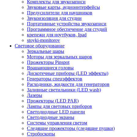
Комплекты для звукозаписи
Звуковые карты, аудиоинтерфейсы
Предусилители для наушников
Звукоизоляция для студии
Портативные устройства звукозаписи
Программное обеспечение для студий
крепежи для ноутбуков, Ipad
stoyki-monitorov
Световое оборудование
Зеркальные шары
Моторы для зеркальных шаров
Прожекторы Pinspot
Вращающиеся головы
Дискотечные приборы (LED эффекты)
Генераторы спецэффектов
Расходники, жидкости для генераторов
Заливные светильники (LED wash)
Лазеры
Прожекторы (LED PAR)
Лампы для световых приборов
Светодиодные LED панели
Светодиодные экраны
Системы управления светом
Следящие прожекторы (следящие пушки)
Стробоскопы