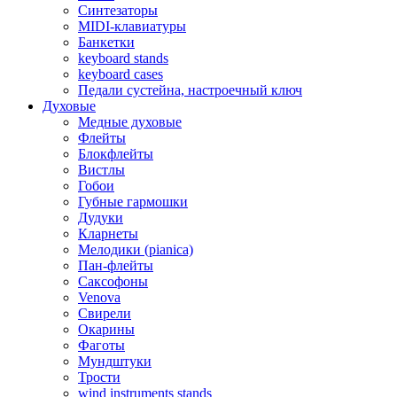
Синтезаторы
MIDI-клавиатуры
Банкетки
keyboard stands
keyboard cases
Педали сустейна, настроечный ключ
Духовые
Медные духовые
Флейты
Блокфлейты
Вистлы
Гобои
Губные гармошки
Дудуки
Кларнеты
Мелодики (pianica)
Пан-флейты
Саксофоны
Venova
Свирели
Окарины
Фаготы
Мундштуки
Трости
wind instruments stands