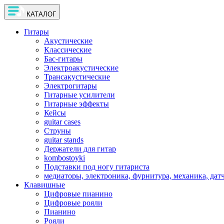
КАТАЛОГ
Гитары
Акустические
Классические
Бас-гитары
Электроакустические
Трансакустические
Электрогитары
Гитарные усилители
Гитарные эффекты
Кейсы
guitar cases
Струны
guitar stands
Держатели для гитар
kombostoyki
Подставки под ногу гитариста
медиаторы, электроника, фурнитура, механика, дат
Клавишные
Цифровые пианино
Цифровые рояли
Пианино
Рояли