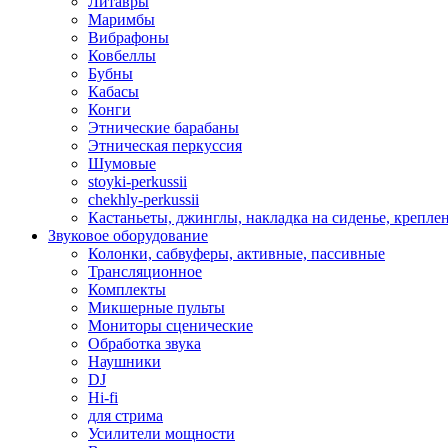
Литавры
Маримбы
Вибрафоны
Ковбеллы
Бубны
Кабасы
Конги
Этнические барабаны
Этническая перкуссия
Шумовые
stoyki-perkussii
chekhly-perkussii
Кастаньеты, джинглы, накладка на сиденье, крепл
Звуковое оборудование
Колонки, сабвуферы, активные, пассивные
Трансляционное
Комплекты
Микшерные пульты
Мониторы сценические
Обработка звука
Наушники
DJ
Hi-fi
для стрима
Усилители мощности