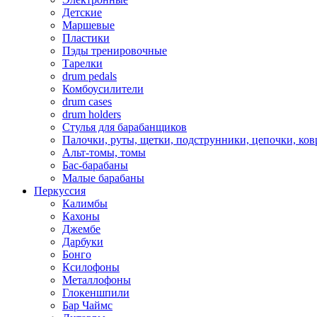
Детские
Маршевые
Пластики
Пэды тренировочные
Тарелки
drum pedals
Комбоусилители
drum cases
drum holders
Стулья для барабанщиков
Палочки, руты, щетки, подструнники, цепочки, ко
Альт-томы, томы
Бас-барабаны
Малые барабаны
Перкуссия
Калимбы
Кахоны
Джембе
Дарбуки
Бонго
Ксилофоны
Металлофоны
Глокеншпили
Бар Чаймс