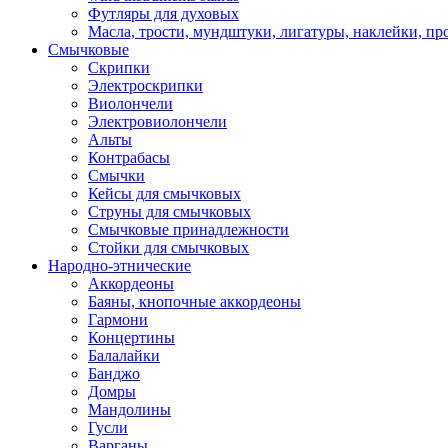
Футляры для духовых
Масла, трости, мундштуки, лигатуры, наклейки, пр
Смычковые
Скрипки
Электроскрипки
Виолончели
Электровиолончели
Альты
Контрабасы
Смычки
Кейсы для смычковых
Струны для смычковых
Смычковые принадлежности
Стойки для смычковых
Народно-этнические
Аккордеоны
Баяны, кнопочные аккордеоны
Гармони
Концертины
Балалайки
Банджо
Домры
Мандолины
Гусли
Варганы