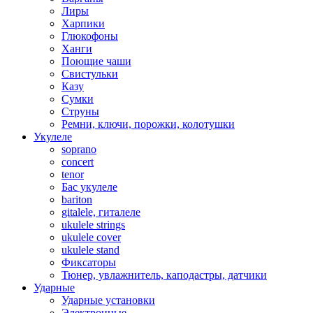
Лиры
Харпики
Глюкофоны
Ханги
Поющие чаши
Свистульки
Казу
Сумки
Струны
Ремни, ключи, порожки, колотушки
Укулеле
soprano
concert
tenor
Бас укулеле
bariton
gitalele, гиталеле
ukulele strings
ukulele cover
ukulele stand
Фиксаторы
Тюнер, увлажнитель, каподастры, датчики
Ударные
Ударные установки
Электронные