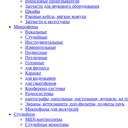
Виниловые проигрыватели
Запчасти для звукового оборудования
Шкафы
Рэковые кейсы, мягкие кожухи
Запчасти и аксессуары
Микрофоны
Вокальные
Студийные
Инструментальные
Измерительные
Подвесные
Петличные
Головные
для фитнеса
Караоке
для видеокамер
для смартфонов
Конференц-системы
Радиосистемы
пантографы, напольные, настольные, журавль, на т
Экраны, ветрозащита, поп-фильтры, подвесы паук,
Микрофоны для экскурсий
Студийное
MIDI-контроллеры
Студийные мониторы