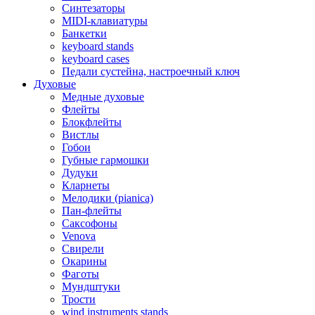
Синтезаторы
MIDI-клавиатуры
Банкетки
keyboard stands
keyboard cases
Педали сустейна, настроечный ключ
Духовые
Медные духовые
Флейты
Блокфлейты
Вистлы
Гобои
Губные гармошки
Дудуки
Кларнеты
Мелодики (pianica)
Пан-флейты
Саксофоны
Venova
Свирели
Окарины
Фаготы
Мундштуки
Трости
wind instruments stands