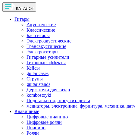
КАТАЛОГ
Гитары
Акустические
Классические
Бас-гитары
Электроакустические
Трансакустические
Электрогитары
Гитарные усилители
Гитарные эффекты
Кейсы
guitar cases
Струны
guitar stands
Держатели для гитар
kombostoyki
Подставки под ногу гитариста
медиаторы, электроника, фурнитура, механика, дат
Клавишные
Цифровые пианино
Цифровые рояли
Пианино
Рояли