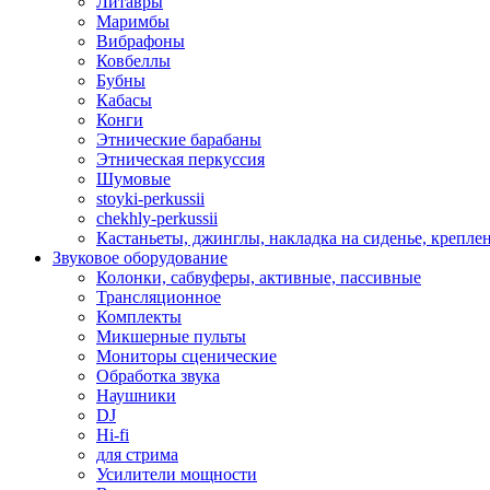
Литавры
Маримбы
Вибрафоны
Ковбеллы
Бубны
Кабасы
Конги
Этнические барабаны
Этническая перкуссия
Шумовые
stoyki-perkussii
chekhly-perkussii
Кастаньеты, джинглы, накладка на сиденье, крепл
Звуковое оборудование
Колонки, сабвуферы, активные, пассивные
Трансляционное
Комплекты
Микшерные пульты
Мониторы сценические
Обработка звука
Наушники
DJ
Hi-fi
для стрима
Усилители мощности