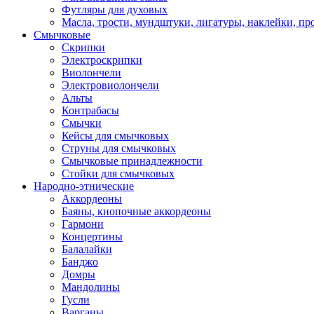
Футляры для духовых
Масла, трости, мундштуки, лигатуры, наклейки, пр
Смычковые
Скрипки
Электроскрипки
Виолончели
Электровиолончели
Альты
Контрабасы
Смычки
Кейсы для смычковых
Струны для смычковых
Смычковые принадлежности
Стойки для смычковых
Народно-этнические
Аккордеоны
Баяны, кнопочные аккордеоны
Гармони
Концертины
Балалайки
Банджо
Домры
Мандолины
Гусли
Варганы