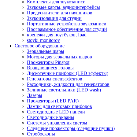
Комплекты для звукозаписи
Звуковые карты, аудиоинтерфейсы
Предусилители для наушников
Звукоизоляция для студии
Портативные устройства звукозаписи
Программное обеспечение для студий
крепежи для ноутбуков, Ipad
stoyki-monitorov
Световое оборудование
Зеркальные шары
Моторы для зеркальных шаров
Прожекторы Pinspot
Вращающиеся головы
Дискотечные приборы (LED эффекты)
Генераторы спецэффектов
Расходники, жидкости для генераторов
Заливные светильники (LED wash)
Лазеры
Прожекторы (LED PAR)
Лампы для световых приборов
Светодиодные LED панели
Светодиодные экраны
Системы управления светом
Следящие прожекторы (следящие пушки)
Стробоскопы