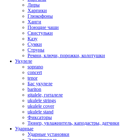
Лиры
Харпики
Глюкофоны
Ханги
Поющие чаши
Свистульки
Казу
Сумки
Струны
Ремни, ключи, порожки, колотушки
Укулеле
soprano
concert
tenor
Бас укулеле
bariton
gitalele, гиталеле
ukulele strings
ukulele cover
ukulele stand
Фиксаторы
Тюнер, увлажнитель, каподастры, датчики
Ударные
Ударные установки
Электронные