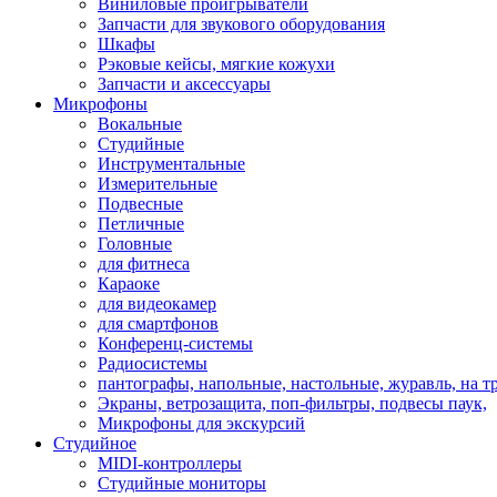
Виниловые проигрыватели
Запчасти для звукового оборудования
Шкафы
Рэковые кейсы, мягкие кожухи
Запчасти и аксессуары
Микрофоны
Вокальные
Студийные
Инструментальные
Измерительные
Подвесные
Петличные
Головные
для фитнеса
Караоке
для видеокамер
для смартфонов
Конференц-системы
Радиосистемы
пантографы, напольные, настольные, журавль, на т
Экраны, ветрозащита, поп-фильтры, подвесы паук,
Микрофоны для экскурсий
Студийное
MIDI-контроллеры
Студийные мониторы