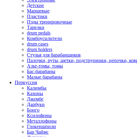
Детские
Маршевые
Пластики
Пэды тренировочные
Тарелки
drum pedals
Комбоусилители
drum cases
drum holders
Стулья для барабанщиков
Палочки, руты, щетки, подструнники, цепочки, ко
Альт-томы, томы
Бас-барабаны
Малые барабаны
Перкуссия
Калимбы
Кахоны
Джембе
Дарбуки
Бонго
Ксилофоны
Металлофоны
Глокеншпили
Бар Чаймс