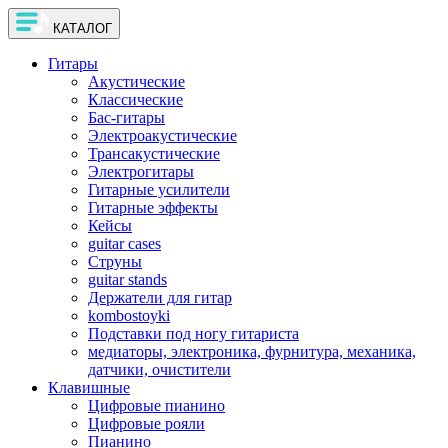
КАТАЛОГ
Гитары
Акустические
Классические
Бас-гитары
Электроакустические
Трансакустические
Электрогитары
Гитарные усилители
Гитарные эффекты
Кейсы
guitar cases
Струны
guitar stands
Держатели для гитар
kombostoyki
Подставки под ногу гитариста
медиаторы, электроника, фурнитура, механика,
датчики, очистители
Клавишные
Цифровые пианино
Цифровые рояли
Пианино