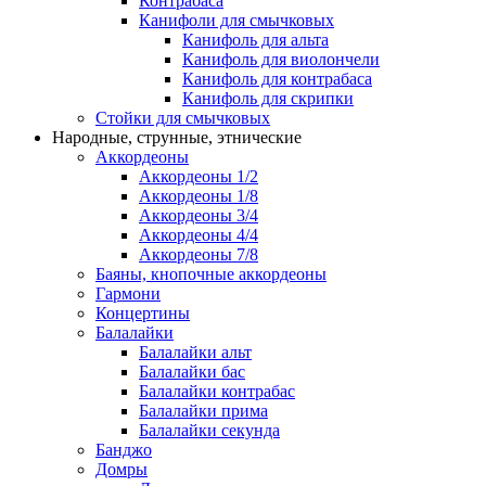
Контрабаса
Канифоли для смычковых
Канифоль для альта
Канифоль для виолончели
Канифоль для контрабаса
Канифоль для скрипки
Стойки для смычковых
Народные, струнные, этнические
Аккордеоны
Аккордеоны 1/2
Аккордеоны 1/8
Аккордеоны 3/4
Аккордеоны 4/4
Аккордеоны 7/8
Баяны, кнопочные аккордеоны
Гармони
Концертины
Балалайки
Балалайки альт
Балалайки бас
Балалайки контрабас
Балалайки прима
Балалайки секунда
Банджо
Домры