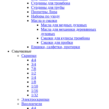
Сурдины для тромбона
Сурдины для трубы
Пюпитры Лира
Наборы по уходу
Масла и смазки
Масла для медных духовых
Масла для механики деревянных
духовых
Смазки для кулисы тромбона
Смазки для пробки
Ершики, салфетки, протирки
Смычковые
Скрипки
4/4
3/4
7/8
1/2
1/4
1/8
1/10
1/16
1/32
Электроскрипки
Виолончели
4/4