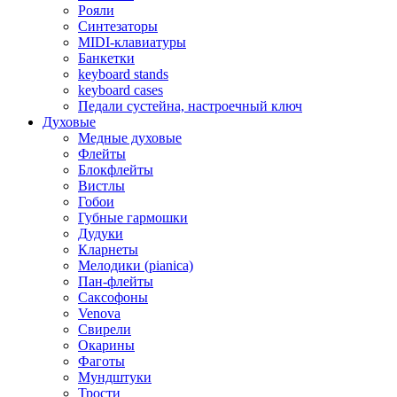
Рояли
Синтезаторы
MIDI-клавиатуры
Банкетки
keyboard stands
keyboard cases
Педали сустейна, настроечный ключ
Духовые
Медные духовые
Флейты
Блокфлейты
Вистлы
Гобои
Губные гармошки
Дудуки
Кларнеты
Мелодики (pianica)
Пан-флейты
Саксофоны
Venova
Свирели
Окарины
Фаготы
Мундштуки
Трости