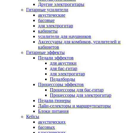
Другие электрогитары
Гитарные усилители
акустические
басовые
для электрогитар
кабинеты
усилители для наушников
Аксессуары для комбиков, усилителей и
кабинетов
Гитарные эффекты
Педали эффектов
для акустики
для бас-гитар
для электрогитар
Педалборды
Процессоры эффектов
Процессоры для бас-гитар
Процессоры для электрогитар
Педали-тюнеры
Лайн-селекторы и маршрутизаторы
Блоки питания
Кейсы
акустических
басовых
классических