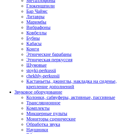
Металлофоны
Глокеншпили
Бар Чаймс
Литавры
Маримбы
Вибрафоны
Ковбеллы
Бубны
Кабасы
Конги
Этнические барабаны
Этническая перкуссия
Шумовые
stoyki-perkussii
chekhly-perkussii
Кастаньеты, джинглы, накладка на сиденье,
крепление дополнений
Звуковое оборудование
Колонки, сабвуферы, активные, пассивные
Трансляционное
Комплекты
Микшерные пульты
Мониторы сценические
Обработка звука
Наушники