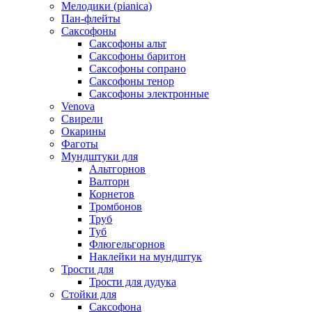
Мелодики (pianica)
Пан-флейты
Саксофоны
Саксофоны альт
Саксофоны баритон
Саксофоны сопрано
Саксофоны тенор
Саксофоны электронные
Venova
Свирели
Окарины
Фаготы
Мундштуки для
Альтгорнов
Валторн
Корнетов
Тромбонов
Труб
Туб
Флюгельгорнов
Наклейки на мундштук
Трости для
Трости для дудука
Стойки для
Саксофона