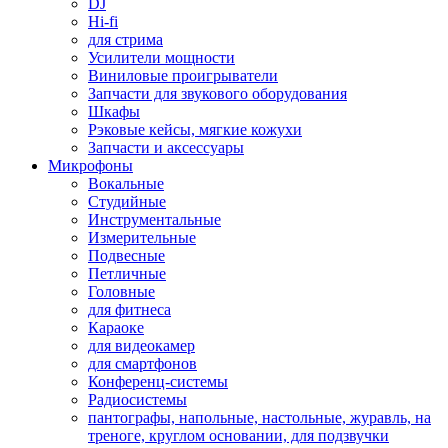
DJ
Hi-fi
для стрима
Усилители мощности
Виниловые проигрыватели
Запчасти для звукового оборудования
Шкафы
Рэковые кейсы, мягкие кожухи
Запчасти и аксессуары
Микрофоны
Вокальные
Студийные
Инструментальные
Измерительные
Подвесные
Петличные
Головные
для фитнеса
Караоке
для видеокамер
для смартфонов
Конференц-системы
Радиосистемы
пантографы, напольные, настольные, журавль, на
треноге, круглом основании, для подзвучки