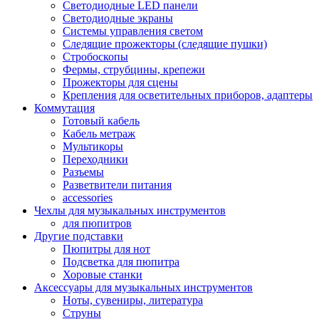
Светодиодные LED панели
Светодиодные экраны
Системы управления светом
Следящие прожекторы (следящие пушки)
Стробоскопы
Фермы, струбцины, крепежи
Прожекторы для сцены
Крепления для осветительных приборов, адаптеры
Коммутация
Готовый кабель
Кабель метраж
Мультикоры
Переходники
Разъемы
Разветвители питания
accessories
Чехлы для музыкальных инструментов
для пюпитров
Другие подставки
Пюпитры для нот
Подсветка для пюпитра
Хоровые станки
Аксессуары для музыкальных инструментов
Ноты, сувениры, литература
Струны