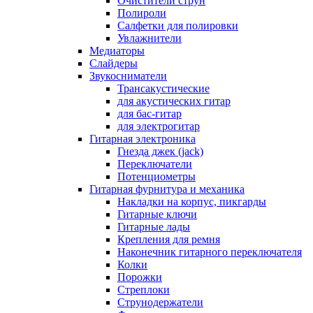
Очистители струн
Полироли
Салфетки для полировки
Увлажнители
Медиаторы
Слайдеры
Звукосниматели
Трансакустические
для акустических гитар
для бас-гитар
для электрогитар
Гитарная электроника
Гнезда джек (jack)
Переключатели
Потенциометры
Гитарная фурнитура и механика
Накладки на корпус, пикгарды
Гитарные ключи
Гитарные лады
Крепления для ремня
Наконечник гитарного переключателя
Колки
Порожки
Стреплоки
Струнодержатели