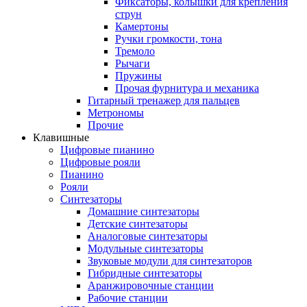
Фиксаторы, колышки для крепления
струн
Камертоны
Ручки громкости, тона
Тремоло
Рычаги
Пружины
Прочая фурнитура и механика
Гитарный тренажер для пальцев
Метрономы
Прочие
Клавишные
Цифровые пианино
Цифровые рояли
Пианино
Рояли
Синтезаторы
Домашние синтезаторы
Детские синтезаторы
Аналоговые синтезаторы
Модульные синтезаторы
Звуковые модули для синтезаторов
Гибридные синтезаторы
Аранжировочные станции
Рабочие станции