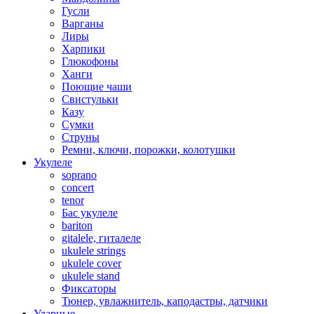
Гусли
Варганы
Лиры
Харпики
Глюкофоны
Ханги
Поющие чаши
Свистульки
Казу
Сумки
Струны
Ремни, ключи, порожки, колотушки
Укулеле
soprano
concert
tenor
Бас укулеле
bariton
gitalele, гиталеле
ukulele strings
ukulele cover
ukulele stand
Фиксаторы
Тюнер, увлажнитель, каподастры, датчики
Ударные