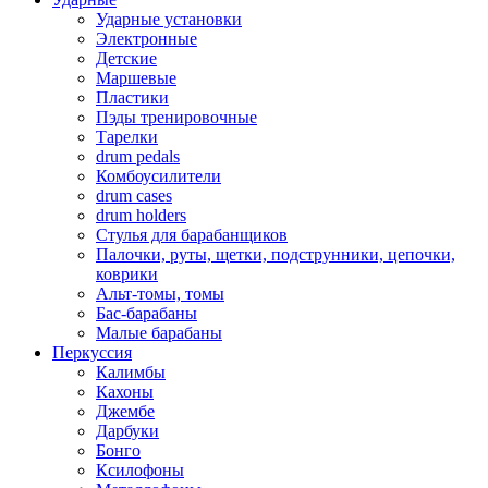
Ударные установки
Электронные
Детские
Маршевые
Пластики
Пэды тренировочные
Тарелки
drum pedals
Комбоусилители
drum cases
drum holders
Стулья для барабанщиков
Палочки, руты, щетки, подструнники, цепочки,
коврики
Альт-томы, томы
Бас-барабаны
Малые барабаны
Перкуссия
Калимбы
Кахоны
Джембе
Дарбуки
Бонго
Ксилофоны