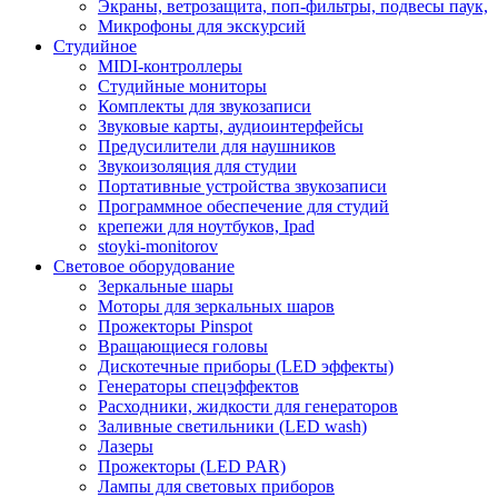
Экраны, ветрозащита, поп-фильтры, подвесы паук,
Микрофоны для экскурсий
Студийное
MIDI-контроллеры
Студийные мониторы
Комплекты для звукозаписи
Звуковые карты, аудиоинтерфейсы
Предусилители для наушников
Звукоизоляция для студии
Портативные устройства звукозаписи
Программное обеспечение для студий
крепежи для ноутбуков, Ipad
stoyki-monitorov
Световое оборудование
Зеркальные шары
Моторы для зеркальных шаров
Прожекторы Pinspot
Вращающиеся головы
Дискотечные приборы (LED эффекты)
Генераторы спецэффектов
Расходники, жидкости для генераторов
Заливные светильники (LED wash)
Лазеры
Прожекторы (LED PAR)
Лампы для световых приборов