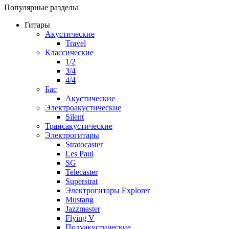
Популярные разделы
Гитары
Акустические
Travel
Классические
1/2
3/4
4/4
Бас
Акустические
Электроакустические
Silent
Трансакустические
Электрогитары
Stratocaster
Les Paul
SG
Telecaster
Superstrat
Электрогитары Explorer
Mustang
Jazzmaster
Flying V
Полуакустические