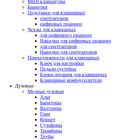
MIDI клавиатуры
Банкетки
Подставки для клавишных
синтезаторов
цифровых пианино
Чехлы для клавишных
для цифрового пианино
Накидки для цифровых пианино
для синтезаторов
Накидки для синтезаторов
Принадлежности для клавишных
Ключ для настройки
Педали сустейна
Блоки питания для клавишных
Клавишные комбоусилители
Духовые
Медные духовые
Альт
Баритоны
Валторны
Горн
Корнет
Сузофоны
Тромбоны
Трубы