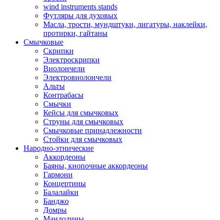
wind instruments stands
Футляры для духовых
Масла, трости, мундштуки, лигатуры, наклейки,
протирки, гайтаны
Смычковые
Скрипки
Электроскрипки
Виолончели
Электровиолончели
Альты
Контрабасы
Смычки
Кейсы для смычковых
Струны для смычковых
Смычковые принадлежности
Стойки для смычковых
Народно-этнические
Аккордеоны
Баяны, кнопочные аккордеоны
Гармони
Концертины
Балалайки
Банджо
Домры
Мандолины