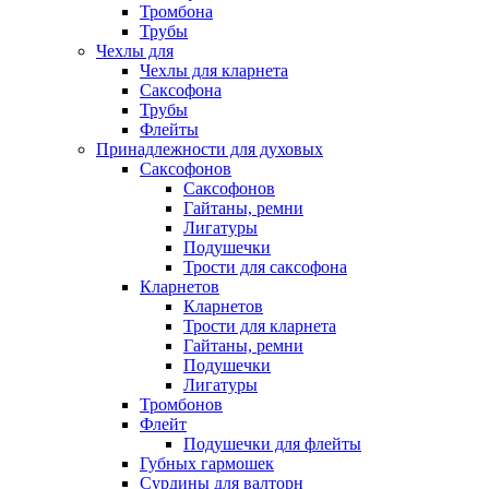
Тромбона
Трубы
Чехлы для
Чехлы для кларнета
Саксофона
Трубы
Флейты
Принадлежности для духовых
Саксофонов
Саксофонов
Гайтаны, ремни
Лигатуры
Подушечки
Трости для саксофона
Кларнетов
Кларнетов
Трости для кларнета
Гайтаны, ремни
Подушечки
Лигатуры
Тромбонов
Флейт
Подушечки для флейты
Губных гармошек
Сурдины для валторн