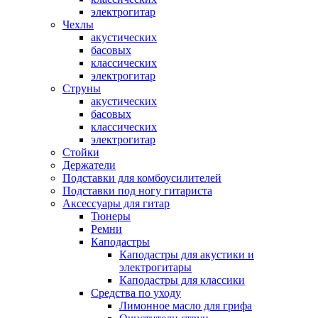
электрогитар
Чехлы
акустических
басовых
классических
электрогитар
Струны
акустических
басовых
классических
электрогитар
Стойки
Держатели
Подставки для комбоусилителей
Подставки под ногу гитариста
Аксессуары для гитар
Тюнеры
Ремни
Каподастры
Каподастры для акустики и
электрогитары
Каподастры для классики
Средства по уходу
Лимонное масло для грифа