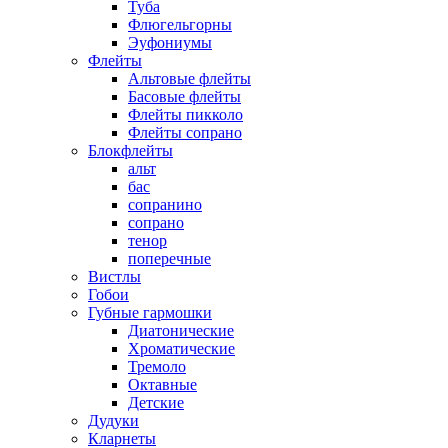
Туба
Флюгельгорны
Эуфониумы
Флейты
Альтовые флейты
Басовые флейты
Флейты пикколо
Флейты сопрано
Блокфлейты
альт
бас
сопранино
сопрано
тенор
поперечные
Вистлы
Гобои
Губные гармошки
Диатонические
Хроматические
Тремоло
Октавные
Детские
Дудуки
Кларнеты