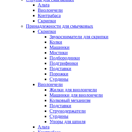
Альта
Виолончели
Контрабаса
Скрипки
Принадлежности для смычковых
Скрипки
Звукосниматели для скрипки
Колки
Машинки
Мостики
Подбородники
Подгрифники
Подставки
Порожки
Сурдины
Виолончели
Жилки для виолончели
Машинки для виолончели
Колковый механизм
Подставки
Струнодержатели
Сурдины
Упоры для шпиля
Альта