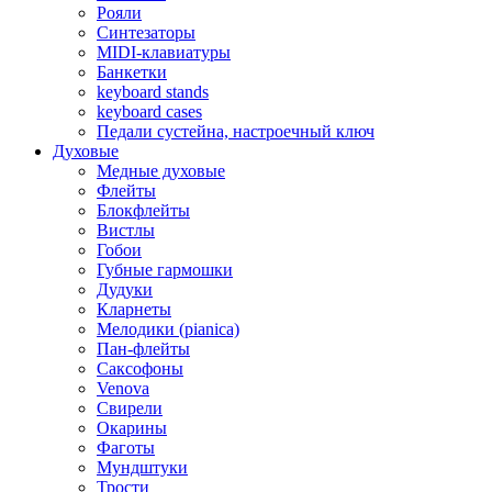
Рояли
Синтезаторы
MIDI-клавиатуры
Банкетки
keyboard stands
keyboard cases
Педали сустейна, настроечный ключ
Духовые
Медные духовые
Флейты
Блокфлейты
Вистлы
Гобои
Губные гармошки
Дудуки
Кларнеты
Мелодики (pianica)
Пан-флейты
Саксофоны
Venova
Свирели
Окарины
Фаготы
Мундштуки
Трости