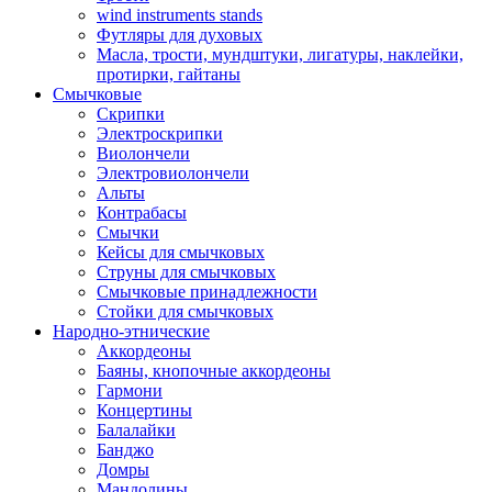
wind instruments stands
Футляры для духовых
Масла, трости, мундштуки, лигатуры, наклейки,
протирки, гайтаны
Смычковые
Скрипки
Электроскрипки
Виолончели
Электровиолончели
Альты
Контрабасы
Смычки
Кейсы для смычковых
Струны для смычковых
Смычковые принадлежности
Стойки для смычковых
Народно-этнические
Аккордеоны
Баяны, кнопочные аккордеоны
Гармони
Концертины
Балалайки
Банджо
Домры
Мандолины