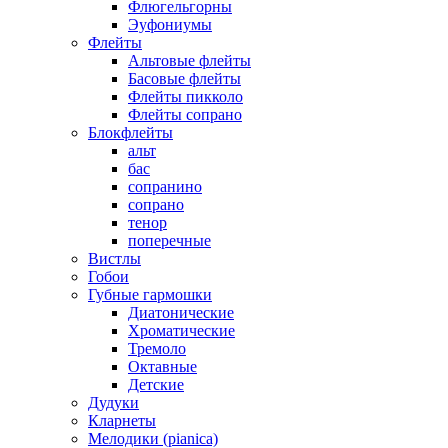
Флюгельгорны
Эуфониумы
Флейты
Альтовые флейты
Басовые флейты
Флейты пикколо
Флейты сопрано
Блокфлейты
альт
бас
сопранино
сопрано
тенор
поперечные
Вистлы
Гобои
Губные гармошки
Диатонические
Хроматические
Тремоло
Октавные
Детские
Дудуки
Кларнеты
Мелодики (pianica)