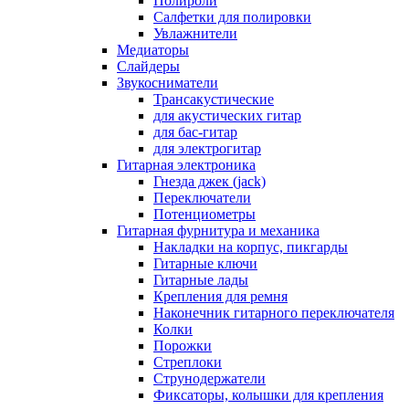
Полироли
Салфетки для полировки
Увлажнители
Медиаторы
Слайдеры
Звукосниматели
Трансакустические
для акустических гитар
для бас-гитар
для электрогитар
Гитарная электроника
Гнезда джек (jack)
Переключатели
Потенциометры
Гитарная фурнитура и механика
Накладки на корпус, пикгарды
Гитарные ключи
Гитарные лады
Крепления для ремня
Наконечник гитарного переключателя
Колки
Порожки
Стреплоки
Струнодержатели
Фиксаторы, колышки для крепления