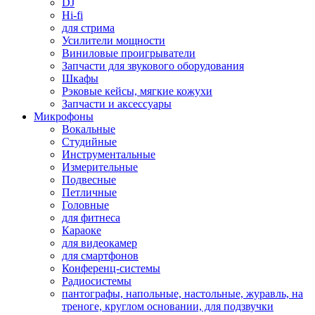
DJ
Hi-fi
для стрима
Усилители мощности
Виниловые проигрыватели
Запчасти для звукового оборудования
Шкафы
Рэковые кейсы, мягкие кожухи
Запчасти и аксессуары
Микрофоны
Вокальные
Студийные
Инструментальные
Измерительные
Подвесные
Петличные
Головные
для фитнеса
Караоке
для видеокамер
для смартфонов
Конференц-системы
Радиосистемы
пантографы, напольные, настольные, журавль, на
треноге, круглом основании, для подзвучки