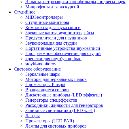
Экраны, ветрозащита, поп-фильтры, подвесы паук,
Микрофоны для экскурсий
Студийное
MIDI-контроллеры
Студийные мониторы
Комплекты для звукозаписи
Звуковые карты, аудиоинтерфейсы
Предусилители для наушников
Звукоизоляция для студии
Портативные устройства звукозаписи
Программное обеспечение для студий
крепежи для ноутбуков, Ipad
stoyki-monitorov
Световое оборудование
Зеркальные шары
Моторы для зеркальных шаров
Прожекторы Pinspot
Вращающиеся головы
Дискотечные приборы (LED эффекты)
Генераторы спецэффектов
Расходники, жидкости для генераторов
Заливные светильники (LED wash)
Лазеры
Прожекторы (LED PAR)
Лампы для световых приборов