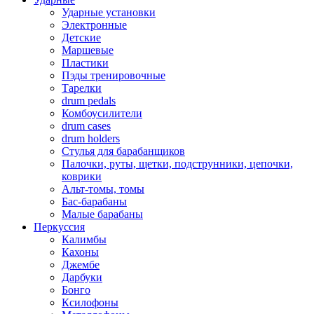
Ударные установки
Электронные
Детские
Маршевые
Пластики
Пэды тренировочные
Тарелки
drum pedals
Комбоусилители
drum cases
drum holders
Стулья для барабанщиков
Палочки, руты, щетки, подструнники, цепочки,
коврики
Альт-томы, томы
Бас-барабаны
Малые барабаны
Перкуссия
Калимбы
Кахоны
Джембе
Дарбуки
Бонго
Ксилофоны