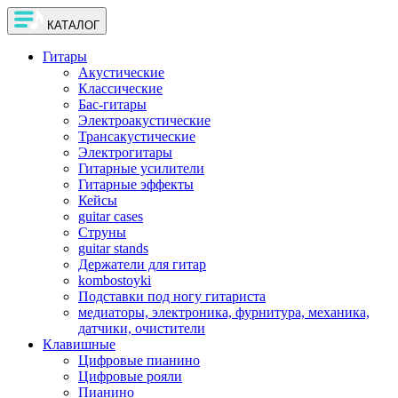
КАТАЛОГ
Гитары
Акустические
Классические
Бас-гитары
Электроакустические
Трансакустические
Электрогитары
Гитарные усилители
Гитарные эффекты
Кейсы
guitar cases
Струны
guitar stands
Держатели для гитар
kombostoyki
Подставки под ногу гитариста
медиаторы, электроника, фурнитура, механика,
датчики, очистители
Клавишные
Цифровые пианино
Цифровые рояли
Пианино