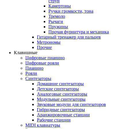
струн
Камертоны
Ручки громкости, тона
Тремоло
Рычаги
Пружины
Прочая фурнитура и механика
Гитарный тренажер для пальцев
Метрономы
Прочие
Клавишные
Цифровые пианино
Цифровые рояли
Пианино
Рояли
Синтезаторы
Домашние синтезаторы
Детские синтезаторы
Аналоговые синтезаторы
Модульные синтезаторы
Звуковые модули для синтезаторов
Гибридные синтезаторы
Аранжировочные станции
Рабочие станции
MIDI клавиатуры