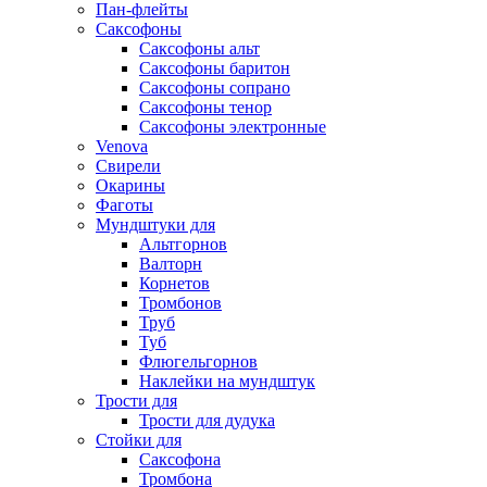
Пан-флейты
Саксофоны
Саксофоны альт
Саксофоны баритон
Саксофоны сопрано
Саксофоны тенор
Саксофоны электронные
Venova
Свирели
Окарины
Фаготы
Мундштуки для
Альтгорнов
Валторн
Корнетов
Тромбонов
Труб
Туб
Флюгельгорнов
Наклейки на мундштук
Трости для
Трости для дудука
Стойки для
Саксофона
Тромбона