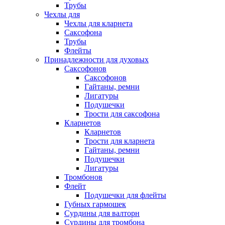
Трубы
Чехлы для
Чехлы для кларнета
Саксофона
Трубы
Флейты
Принадлежности для духовых
Саксофонов
Саксофонов
Гайтаны, ремни
Лигатуры
Подушечки
Трости для саксофона
Кларнетов
Кларнетов
Трости для кларнета
Гайтаны, ремни
Подушечки
Лигатуры
Тромбонов
Флейт
Подушечки для флейты
Губных гармошек
Сурдины для валторн
Сурдины для тромбона