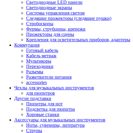
Светодиодные LED панели
Светодиодные экраны
Системы управления светом
Следящие прожекторы (следящие пушки)
Стробоскопы
Фермы, струбцины, крепежи
Прожекторы для сцены
Крепления для осветительных приборов, адаптеры
Коммутация
Готовый кабель
Кабель метраж
Мультикоры
Переходники
Разъемы
Разветвители питания
accessories
Чехлы для музыкальных инструментов
для пюпитров
Другие подставки
Пюпитры для нот
Подсветка для пюпитра
Хоровые станки
Аксессуары для музыкальных инструментов
Ноты, сувениры, литература
Струны