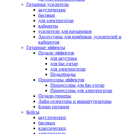
Гитарные усилители
акустические
басовые
для электрогитар
кабинеты
усилители для наушников
Аксессуары для комбиков, усилителей и
кабинетов
Гитарные эффекты
Педали эффектов
для акустики
для бас-гитар
для электрогитар
Педалборды
Процессоры эффектов
Процессоры для бас-гитар
Процессоры для электрогитар
Педали-тюнеры
Лайн-селекторы и маршрутизаторы
Блоки питания
Кейсы
акустических
басовых
классических
электрогитар