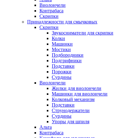
Виолончели
Контрабаса
Скрипки
Принадлежности для смычковых
Скрипки
Звукосниматели для скрипки
Колки
Машинки
Мостики
Подбородники
Подгрифники
Подставки
Порожки
Сурдины
Виолончели
Жилки для виолончели
Машинки для виолончели
Колковый механизм
Подставки
Струнодержатели
Сурдины
Упоры для шпиля
Альта
Контрабаса