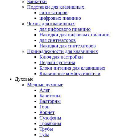
Банкетки
Подставки для клавишных
синтезаторов
цифровых пианино
Чехлы для клавишных
для цифрового пианино
Накидки для цифровых пианино
для синтезаторов
Накидки для синтезаторов
Принадлежности для клавишных
Ключ для настройки
Педали сустейна
Блоки питания для клавишных
Клавишные комбоусилители
Духовые
Медные духовые
Альт
Баритоны
Валторны
Горн
Корнет
Сузофоны
Тромбоны
Трубы
Туба