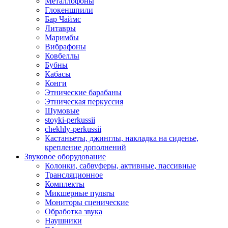
Металлофоны
Глокеншпили
Бар Чаймс
Литавры
Маримбы
Вибрафоны
Ковбеллы
Бубны
Кабасы
Конги
Этнические барабаны
Этническая перкуссия
Шумовые
stoyki-perkussii
chekhly-perkussii
Кастаньеты, джинглы, накладка на сиденье,
крепление дополнений
Звуковое оборудование
Колонки, сабвуферы, активные, пассивные
Трансляционное
Комплекты
Микшерные пульты
Мониторы сценические
Обработка звука
Наушники