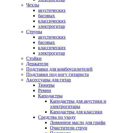
Чехлы
акустических
басовых
классических
электрогитар
Струны
акустических
басовых
классических
электрогитар
Стойки
Держатели
Подставки для комбоусилителей
Подставки под ногу гитариста
Аксессуары для гитар
Тюнеры
Ремни
Каподастры
Каподастры для акустики и
электрогитары
Каподастры для классики
Средства по уходу
Лимонное масло для грифа
Очистители струн