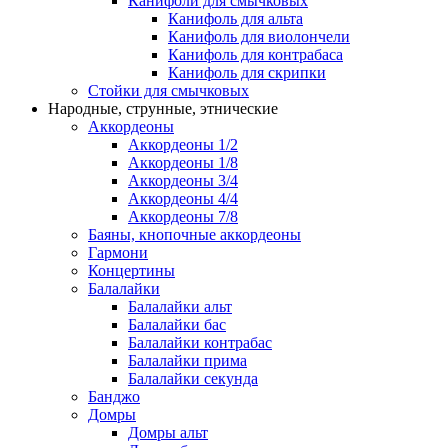
Канифоли для смычковых
Канифоль для альта
Канифоль для виолончели
Канифоль для контрабаса
Канифоль для скрипки
Стойки для смычковых
Народные, струнные, этнические
Аккордеоны
Аккордеоны 1/2
Аккордеоны 1/8
Аккордеоны 3/4
Аккордеоны 4/4
Аккордеоны 7/8
Баяны, кнопочные аккордеоны
Гармони
Концертины
Балалайки
Балалайки альт
Балалайки бас
Балалайки контрабас
Балалайки прима
Балалайки секунда
Банджо
Домры
Домры альт