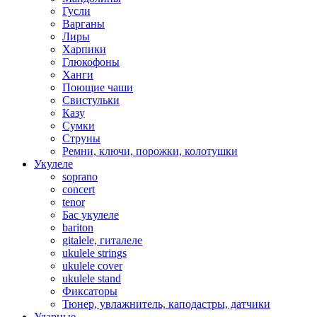
Гусли
Варганы
Лиры
Харпики
Глюкофоны
Ханги
Поющие чаши
Свистульки
Казу
Сумки
Струны
Ремни, ключи, порожки, колотушки
Укулеле
soprano
concert
tenor
Бас укулеле
bariton
gitalele, гиталеле
ukulele strings
ukulele cover
ukulele stand
Фиксаторы
Тюнер, увлажнитель, каподастры, датчики
Ударные