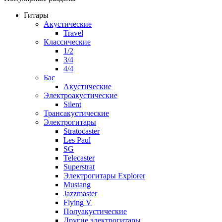
Гитары
Акустические
Travel
Классические
1/2
3/4
4/4
Бас
Акустические
Электроакустические
Silent
Трансакустические
Электрогитары
Stratocaster
Les Paul
SG
Telecaster
Superstrat
Электрогитары Explorer
Mustang
Jazzmaster
Flying V
Полуакустические
Другие электрогитары