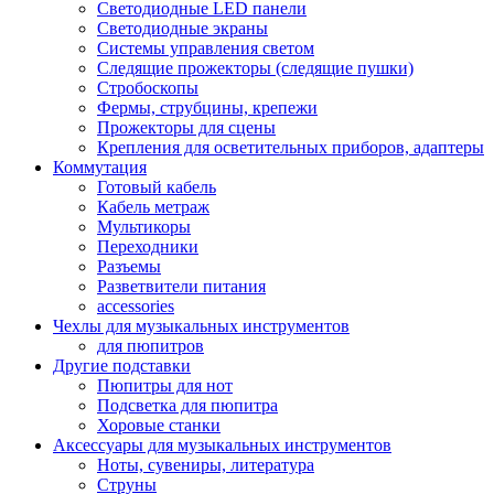
Светодиодные LED панели
Светодиодные экраны
Системы управления светом
Следящие прожекторы (следящие пушки)
Стробоскопы
Фермы, струбцины, крепежи
Прожекторы для сцены
Крепления для осветительных приборов, адаптеры
Коммутация
Готовый кабель
Кабель метраж
Мультикоры
Переходники
Разъемы
Разветвители питания
accessories
Чехлы для музыкальных инструментов
для пюпитров
Другие подставки
Пюпитры для нот
Подсветка для пюпитра
Хоровые станки
Аксессуары для музыкальных инструментов
Ноты, сувениры, литература
Струны