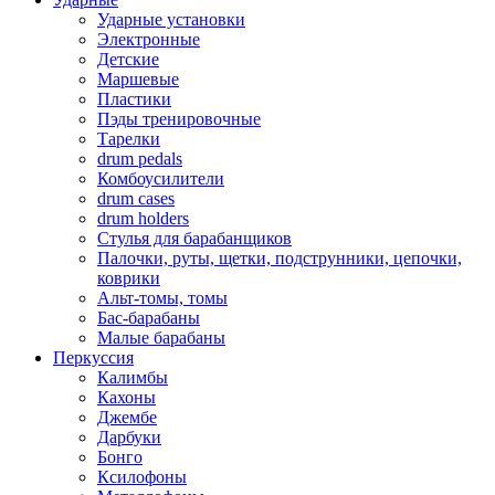
Ударные установки
Электронные
Детские
Маршевые
Пластики
Пэды тренировочные
Тарелки
drum pedals
Комбоусилители
drum cases
drum holders
Стулья для барабанщиков
Палочки, руты, щетки, подструнники, цепочки,
коврики
Альт-томы, томы
Бас-барабаны
Малые барабаны
Перкуссия
Калимбы
Кахоны
Джембе
Дарбуки
Бонго
Ксилофоны