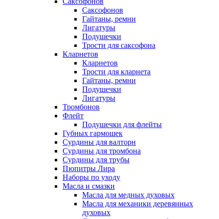
Саксофонов
Саксофонов
Гайтаны, ремни
Лигатуры
Подушечки
Трости для саксофона
Кларнетов
Кларнетов
Трости для кларнета
Гайтаны, ремни
Подушечки
Лигатуры
Тромбонов
Флейт
Подушечки для флейты
Губных гармошек
Сурдины для валторн
Сурдины для тромбона
Сурдины для трубы
Пюпитры Лира
Наборы по уходу
Масла и смазки
Масла для медных духовых
Масла для механики деревянных
духовых