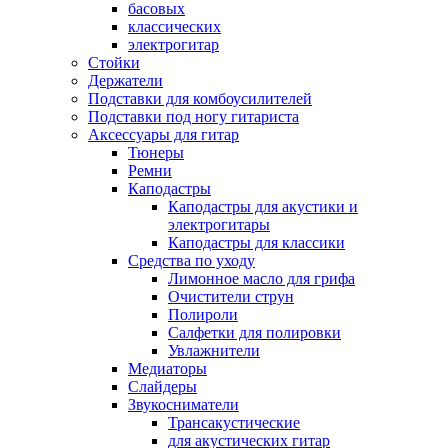
басовых
классических
электрогитар
Стойки
Держатели
Подставки для комбоусилителей
Подставки под ногу гитариста
Аксессуары для гитар
Тюнеры
Ремни
Каподастры
Каподастры для акустики и
электрогитары
Каподастры для классики
Средства по уходу
Лимонное масло для грифа
Очистители струн
Полироли
Салфетки для полировки
Увлажнители
Медиаторы
Слайдеры
Звукосниматели
Трансакустические
для акустических гитар