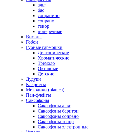
альт
бас
сопранино
сопрано
тенор
поперечные
Вистлы
Гобои
Губные гармошки
Диатонические
Хроматические
Тремоло
Октавные
Детские
Дудуки
Кларнеты
Мелодики (pianica)
Пан-флейты
Саксофоны
Саксофоны альт
Саксофоны баритон
Саксофоны сопрано
Саксофоны тенор
Саксофоны электронные