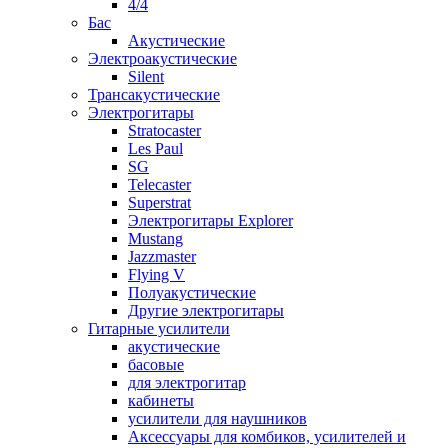
4/4
Бас
Акустические
Электроакустические
Silent
Трансакустические
Электрогитары
Stratocaster
Les Paul
SG
Telecaster
Superstrat
Электрогитары Explorer
Mustang
Jazzmaster
Flying V
Полуакустические
Другие электрогитары
Гитарные усилители
акустические
басовые
для электрогитар
кабинеты
усилители для наушников
Аксессуары для комбиков, усилителей и