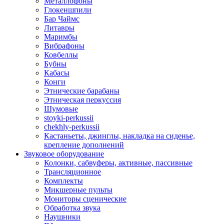
Металлофоны
Глокеншпили
Бар Чаймс
Литавры
Маримбы
Вибрафоны
Ковбеллы
Бубны
Кабасы
Конги
Этнические барабаны
Этническая перкуссия
Шумовые
stoyki-perkussii
chekhly-perkussii
Кастаньеты, джинглы, накладка на сиденье,
крепление дополнений
Звуковое оборудование
Колонки, сабвуферы, активные, пассивные
Трансляционное
Комплекты
Микшерные пульты
Мониторы сценические
Обработка звука
Наушники