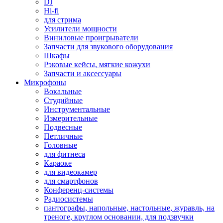
DJ
Hi-fi
для стрима
Усилители мощности
Виниловые проигрыватели
Запчасти для звукового оборудования
Шкафы
Рэковые кейсы, мягкие кожухи
Запчасти и аксессуары
Микрофоны
Вокальные
Студийные
Инструментальные
Измерительные
Подвесные
Петличные
Головные
для фитнеса
Караоке
для видеокамер
для смартфонов
Конференц-системы
Радиосистемы
пантографы, напольные, настольные, журавль, на
треноге, круглом основании, для подзвучки