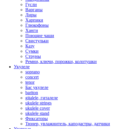
Гусли
Варганы
Лиры
Харпики
Глюкофоны
Ханги
Поющие чаши
Свистульки
Казу
Сумки
Струны
Ремни, ключи, порожки, колотушки
Укулеле
soprano
concert
tenor
Бас укулеле
bariton
gitalele, гиталеле
ukulele strings
ukulele cover
ukulele stand
Фиксаторы
Тюнер, увлажнитель, каподастры, датчики
Ударные