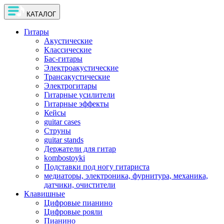
КАТАЛОГ
Гитары
Акустические
Классические
Бас-гитары
Электроакустические
Трансакустические
Электрогитары
Гитарные усилители
Гитарные эффекты
Кейсы
guitar cases
Струны
guitar stands
Держатели для гитар
kombostoyki
Подставки под ногу гитариста
медиаторы, электроника, фурнитура, механика,
датчики, очистители
Клавишные
Цифровые пианино
Цифровые рояли
Пианино