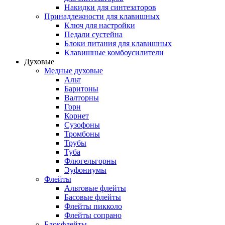
Накидки для синтезаторов
Принадлежности для клавишных
Ключ для настройки
Педали сустейна
Блоки питания для клавишных
Клавишные комбоусилители
Духовые
Медные духовые
Альт
Баритоны
Валторны
Горн
Корнет
Сузофоны
Тромбоны
Трубы
Туба
Флюгельгорны
Эуфониумы
Флейты
Альтовые флейты
Басовые флейты
Флейты пикколо
Флейты сопрано
Блокфлейты