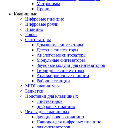
Метрономы
Прочие
Клавишные
Цифровые пианино
Цифровые рояли
Пианино
Рояли
Синтезаторы
Домашние синтезаторы
Детские синтезаторы
Аналоговые синтезаторы
Модульные синтезаторы
Звуковые модули для синтезаторов
Гибридные синтезаторы
Аранжировочные станции
Рабочие станции
MIDI клавиатуры
Банкетки
Подставки для клавишных
синтезаторов
цифровых пианино
Чехлы для клавишных
для цифрового пианино
Накидки для цифровых пианино
для синтезаторов