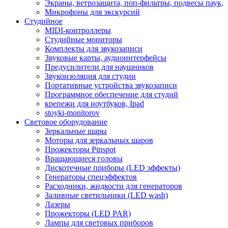
Экраны, ветрозащита, поп-фильтры, подвесы паук,
Микрофоны для экскурсий
Студийное
MIDI-контроллеры
Студийные мониторы
Комплекты для звукозаписи
Звуковые карты, аудиоинтерфейсы
Предусилители для наушников
Звукоизоляция для студии
Портативные устройства звукозаписи
Программное обеспечение для студий
крепежи для ноутбуков, Ipad
stoyki-monitorov
Световое оборудование
Зеркальные шары
Моторы для зеркальных шаров
Прожекторы Pinspot
Вращающиеся головы
Дискотечные приборы (LED эффекты)
Генераторы спецэффектов
Расходники, жидкости для генераторов
Заливные светильники (LED wash)
Лазеры
Прожекторы (LED PAR)
Лампы для световых приборов