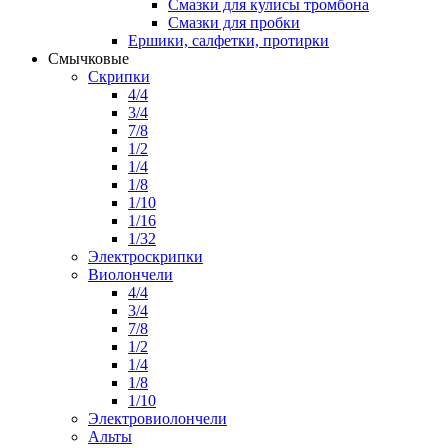
Смазки для кулисы тромбона
Смазки для пробки
Ершики, салфетки, протирки
Смычковые
Скрипки
4/4
3/4
7/8
1/2
1/4
1/8
1/10
1/16
1/32
Электроскрипки
Виолончели
4/4
3/4
7/8
1/2
1/4
1/8
1/10
Электровиолончели
Альты