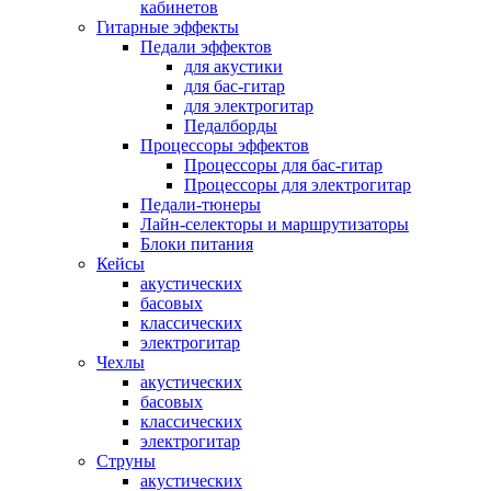
кабинетов
Гитарные эффекты
Педали эффектов
для акустики
для бас-гитар
для электрогитар
Педалборды
Процессоры эффектов
Процессоры для бас-гитар
Процессоры для электрогитар
Педали-тюнеры
Лайн-селекторы и маршрутизаторы
Блоки питания
Кейсы
акустических
басовых
классических
электрогитар
Чехлы
акустических
басовых
классических
электрогитар
Струны
акустических