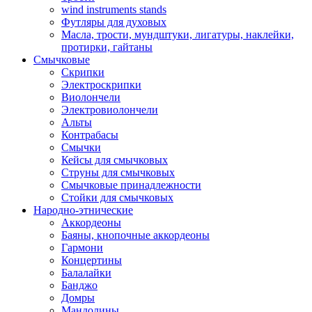
wind instruments stands
Футляры для духовых
Масла, трости, мундштуки, лигатуры, наклейки,
протирки, гайтаны
Смычковые
Скрипки
Электроскрипки
Виолончели
Электровиолончели
Альты
Контрабасы
Смычки
Кейсы для смычковых
Струны для смычковых
Смычковые принадлежности
Стойки для смычковых
Народно-этнические
Аккордеоны
Баяны, кнопочные аккордеоны
Гармони
Концертины
Балалайки
Банджо
Домры
Мандолины