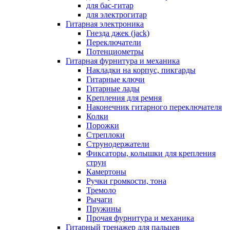
для бас-гитар
для электрогитар
Гитарная электроника
Гнезда джек (jack)
Переключатели
Потенциометры
Гитарная фурнитура и механика
Накладки на корпус, пикгарды
Гитарные ключи
Гитарные лады
Крепления для ремня
Наконечник гитарного переключателя
Колки
Порожки
Стреплоки
Струнодержатели
Фиксаторы, колышки для крепления
струн
Камертоны
Ручки громкости, тона
Тремоло
Рычаги
Пружины
Прочая фурнитура и механика
Гитарный тренажер для пальцев