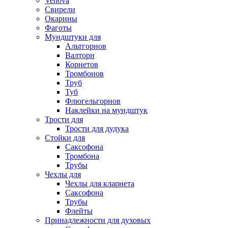
Venova
Свирели
Окарины
Фаготы
Мундштуки для
Альтгорнов
Валторн
Корнетов
Тромбонов
Труб
Туб
Флюгельгорнов
Наклейки на мундштук
Трости для
Трости для дудука
Стойки для
Саксофона
Тромбона
Трубы
Чехлы для
Чехлы для кларнета
Саксофона
Трубы
Флейты
Принадлежности для духовых