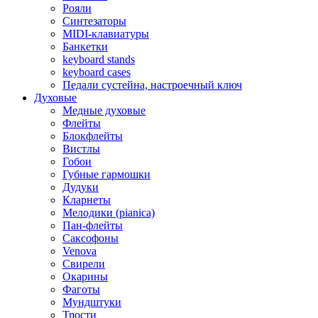
Рояли
Синтезаторы
MIDI-клавиатуры
Банкетки
keyboard stands
keyboard cases
Педали сустейна, настроечный ключ
Духовые
Медные духовые
Флейты
Блокфлейты
Вистлы
Гобои
Губные гармошки
Дудуки
Кларнеты
Мелодики (pianica)
Пан-флейты
Саксофоны
Venova
Свирели
Окарины
Фаготы
Мундштуки
Трости