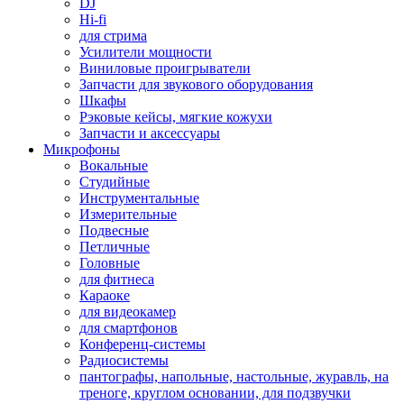
DJ
Hi-fi
для стрима
Усилители мощности
Виниловые проигрыватели
Запчасти для звукового оборудования
Шкафы
Рэковые кейсы, мягкие кожухи
Запчасти и аксессуары
Микрофоны
Вокальные
Студийные
Инструментальные
Измерительные
Подвесные
Петличные
Головные
для фитнеса
Караоке
для видеокамер
для смартфонов
Конференц-системы
Радиосистемы
пантографы, напольные, настольные, журавль, на
треноге, круглом основании, для подзвучки