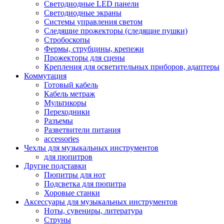
Светодиодные LED панели
Светодиодные экраны
Системы управления светом
Следящие прожекторы (следящие пушки)
Стробоскопы
Фермы, струбцины, крепежи
Прожекторы для сцены
Крепления для осветительных приборов, адаптеры
Коммутация
Готовый кабель
Кабель метраж
Мультикоры
Переходники
Разъемы
Разветвители питания
accessories
Чехлы для музыкальных инструментов
для пюпитров
Другие подставки
Пюпитры для нот
Подсветка для пюпитра
Хоровые станки
Аксессуары для музыкальных инструментов
Ноты, сувениры, литература
Струны