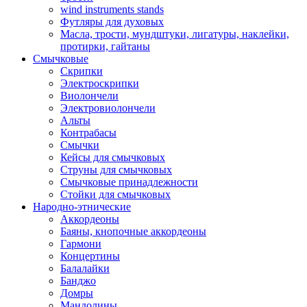
wind instruments stands
Футляры для духовых
Масла, трости, мундштуки, лигатуры, наклейки,
протирки, гайтаны
Смычковые
Скрипки
Электроскрипки
Виолончели
Электровиолончели
Альты
Контрабасы
Смычки
Кейсы для смычковых
Струны для смычковых
Смычковые принадлежности
Стойки для смычковых
Народно-этнические
Аккордеоны
Баяны, кнопочные аккордеоны
Гармони
Концертины
Балалайки
Банджо
Домры
Мандолины