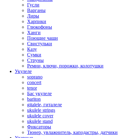
Гусли
Варганы
Лиры
Харпики
Глюкофоны
Ханги
Поющие чаши
Свистульки
Казу
Сумки
Струны
Ремни, ключи, порожки, колотушки
Укулеле
soprano
concert
tenor
Бас укулеле
bariton
gitalele, гиталеле
ukulele strings
ukulele cover
ukulele stand
Фиксаторы
Тюнер, увлажнитель, каподастры, датчики
Ударные