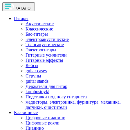
КАТАЛОГ
Гитары
Акустические
Классические
Бас-гитары
Электроакустические
Трансакустические
Электрогитары
Гитарные усилители
Гитарные эффекты
Кейсы
guitar cases
Струны
guitar stands
Держатели для гитар
kombostoyki
Подставки под ногу гитариста
медиаторы, электроника, фурнитура, механика,
датчики, очистители
Клавишные
Цифровые пианино
Цифровые рояли
Пианино