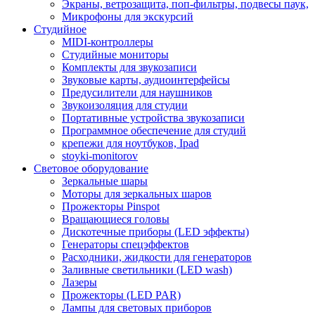
Экраны, ветрозащита, поп-фильтры, подвесы паук,
Микрофоны для экскурсий
Студийное
MIDI-контроллеры
Студийные мониторы
Комплекты для звукозаписи
Звуковые карты, аудиоинтерфейсы
Предусилители для наушников
Звукоизоляция для студии
Портативные устройства звукозаписи
Программное обеспечение для студий
крепежи для ноутбуков, Ipad
stoyki-monitorov
Световое оборудование
Зеркальные шары
Моторы для зеркальных шаров
Прожекторы Pinspot
Вращающиеся головы
Дискотечные приборы (LED эффекты)
Генераторы спецэффектов
Расходники, жидкости для генераторов
Заливные светильники (LED wash)
Лазеры
Прожекторы (LED PAR)
Лампы для световых приборов