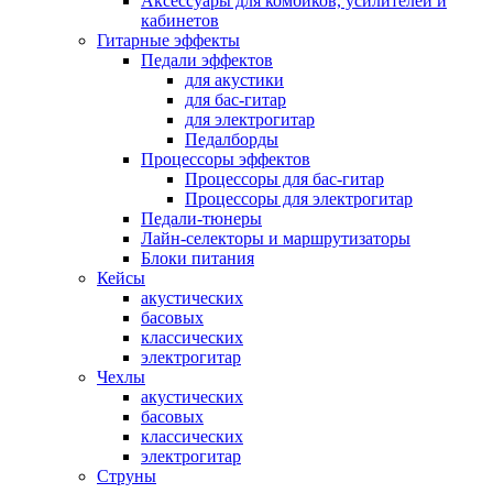
Аксессуары для комбиков, усилителей и
кабинетов
Гитарные эффекты
Педали эффектов
для акустики
для бас-гитар
для электрогитар
Педалборды
Процессоры эффектов
Процессоры для бас-гитар
Процессоры для электрогитар
Педали-тюнеры
Лайн-селекторы и маршрутизаторы
Блоки питания
Кейсы
акустических
басовых
классических
электрогитар
Чехлы
акустических
басовых
классических
электрогитар
Струны