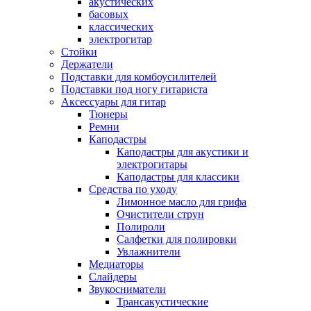
акустических
басовых
классических
электрогитар
Стойки
Держатели
Подставки для комбоусилителей
Подставки под ногу гитариста
Аксессуары для гитар
Тюнеры
Ремни
Каподастры
Каподастры для акустики и
электрогитары
Каподастры для классики
Средства по уходу
Лимонное масло для грифа
Очистители струн
Полироли
Салфетки для полировки
Увлажнители
Медиаторы
Слайдеры
Звукосниматели
Трансакустические