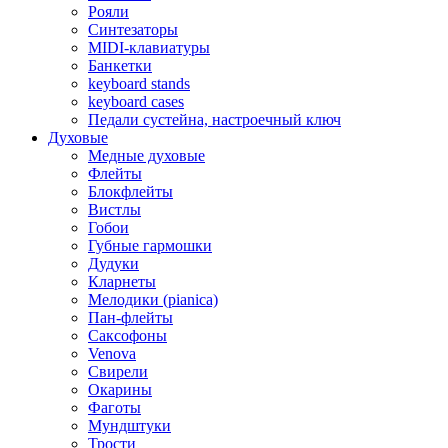
Рояли
Синтезаторы
MIDI-клавиатуры
Банкетки
keyboard stands
keyboard cases
Педали сустейна, настроечный ключ
Духовые
Медные духовые
Флейты
Блокфлейты
Вистлы
Гобои
Губные гармошки
Дудуки
Кларнеты
Мелодики (pianica)
Пан-флейты
Саксофоны
Venova
Свирели
Окарины
Фаготы
Мундштуки
Трости