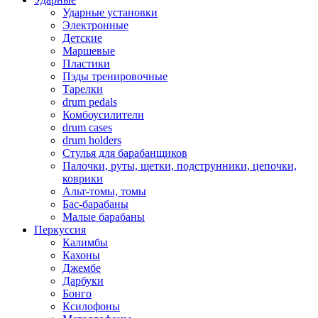
Ударные установки
Электронные
Детские
Маршевые
Пластики
Пэды тренировочные
Тарелки
drum pedals
Комбоусилители
drum cases
drum holders
Стулья для барабанщиков
Палочки, руты, щетки, подструнники, цепочки,
коврики
Альт-томы, томы
Бас-барабаны
Малые барабаны
Перкуссия
Калимбы
Кахоны
Джембе
Дарбуки
Бонго
Ксилофоны