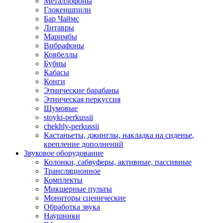
Металлофоны
Глокеншпили
Бар Чаймс
Литавры
Маримбы
Вибрафоны
Ковбеллы
Бубны
Кабасы
Конги
Этнические барабаны
Этническая перкуссия
Шумовые
stoyki-perkussii
chekhly-perkussii
Кастаньеты, джинглы, накладка на сиденье,
крепление дополнений
Звуковое оборудование
Колонки, сабвуферы, активные, пассивные
Трансляционное
Комплекты
Микшерные пульты
Мониторы сценические
Обработка звука
Наушники