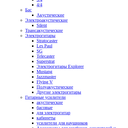
4/4
Бас
Акустические
Электроакустические
Silent
Трансакустические
Электрогитары
Stratocaster
Les Paul
SG
Telecaster
Superstrat
Электрогитары Explorer
Mustang
Jazzmaster
Flying V
Полуакустические
Другие электрогитары
Гитарные усилители
акустические
басовые
для электрогитар
кабинеты
усилители для наушников