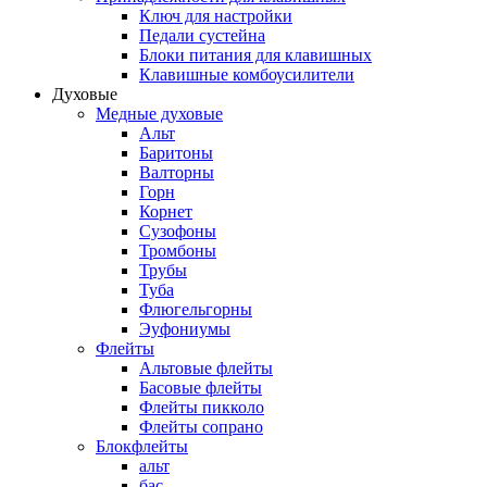
Ключ для настройки
Педали сустейна
Блоки питания для клавишных
Клавишные комбоусилители
Духовые
Медные духовые
Альт
Баритоны
Валторны
Горн
Корнет
Сузофоны
Тромбоны
Трубы
Туба
Флюгельгорны
Эуфониумы
Флейты
Альтовые флейты
Басовые флейты
Флейты пикколо
Флейты сопрано
Блокфлейты
альт
бас