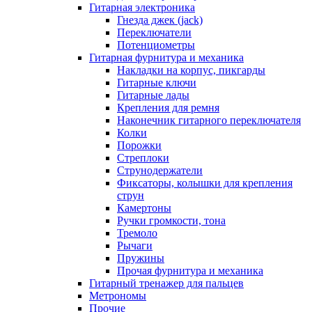
Гитарная электроника
Гнезда джек (jack)
Переключатели
Потенциометры
Гитарная фурнитура и механика
Накладки на корпус, пикгарды
Гитарные ключи
Гитарные лады
Крепления для ремня
Наконечник гитарного переключателя
Колки
Порожки
Стреплоки
Струнодержатели
Фиксаторы, колышки для крепления
струн
Камертоны
Ручки громкости, тона
Тремоло
Рычаги
Пружины
Прочая фурнитура и механика
Гитарный тренажер для пальцев
Метрономы
Прочие