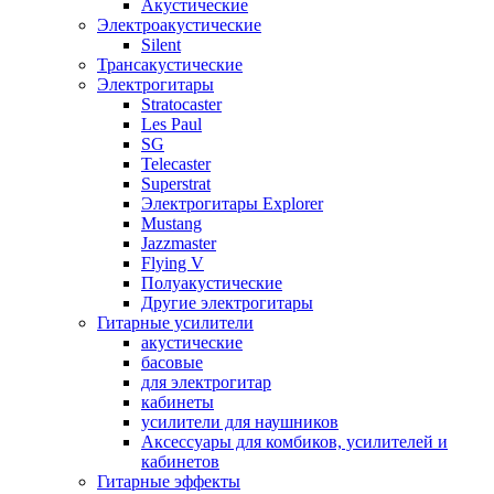
Акустические
Электроакустические
Silent
Трансакустические
Электрогитары
Stratocaster
Les Paul
SG
Telecaster
Superstrat
Электрогитары Explorer
Mustang
Jazzmaster
Flying V
Полуакустические
Другие электрогитары
Гитарные усилители
акустические
басовые
для электрогитар
кабинеты
усилители для наушников
Аксессуары для комбиков, усилителей и
кабинетов
Гитарные эффекты