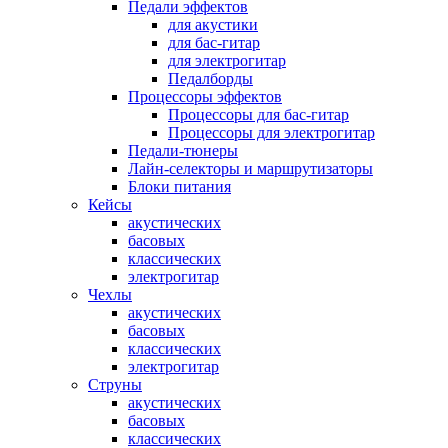
Педали эффектов
для акустики
для бас-гитар
для электрогитар
Педалборды
Процессоры эффектов
Процессоры для бас-гитар
Процессоры для электрогитар
Педали-тюнеры
Лайн-селекторы и маршрутизаторы
Блоки питания
Кейсы
акустических
басовых
классических
электрогитар
Чехлы
акустических
басовых
классических
электрогитар
Струны
акустических
басовых
классических