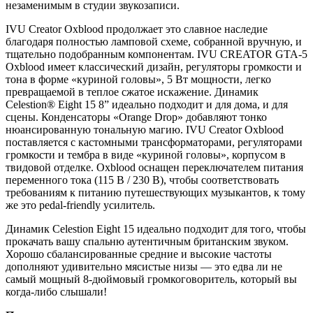
незаменимым в студии звукозаписи.
IVU Creator Oxblood продолжает это славное наследие
благодаря полностью ламповой схеме, собранной вручную, и
тщательно подобранным компонентам. IVU CREATOR GTA-5
Oxblood имеет классический дизайн, регуляторы громкости и
тона в форме «куриной головы», 5 Вт мощности, легко
превращаемой в теплое сжатое искажение. Динамик
Celestion® Eight 15 8” идеально подходит и для дома, и для
сцены. Конденсаторы «Orange Drop» добавляют тонко
нюансированную тональную магию. IVU Creator Oxblood
поставляется с кастомными трансформаторами, регуляторами
громкости и тембра в виде «куриной головы», корпусом в
твидовой отделке. Oxblood оснащен переключателем питания
переменного тока (115 В / 230 В), чтобы соответствовать
требованиям к питанию путешествующих музыкантов, к тому
же это pedal-friendly усилитель.
Динамик Celestion Eight 15 идеально подходит для того, чтобы
прокачать вашу спальню аутентичным британским звуком.
Хорошо сбалансированные средние и высокие частоты
дополняют удивительно мясистые низы — это едва ли не
самый мощный 8-дюймовый громкоговоритель, который вы
когда-либо слышали!