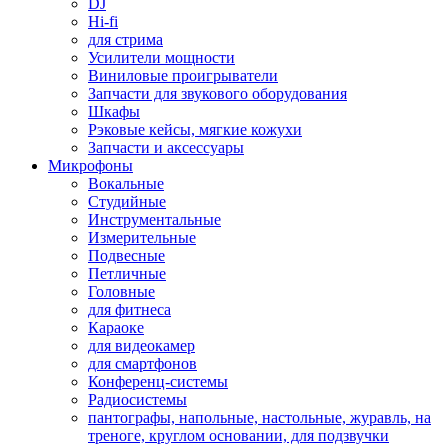
DJ
Hi-fi
для стрима
Усилители мощности
Виниловые проигрыватели
Запчасти для звукового оборудования
Шкафы
Рэковые кейсы, мягкие кожухи
Запчасти и аксессуары
Микрофоны
Вокальные
Студийные
Инструментальные
Измерительные
Подвесные
Петличные
Головные
для фитнеса
Караоке
для видеокамер
для смартфонов
Конференц-системы
Радиосистемы
пантографы, напольные, настольные, журавль, на
треноге, круглом основании, для подзвучки