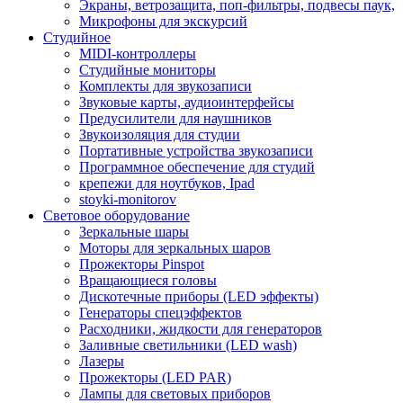
Экраны, ветрозащита, поп-фильтры, подвесы паук,
Микрофоны для экскурсий
Студийное
MIDI-контроллеры
Студийные мониторы
Комплекты для звукозаписи
Звуковые карты, аудиоинтерфейсы
Предусилители для наушников
Звукоизоляция для студии
Портативные устройства звукозаписи
Программное обеспечение для студий
крепежи для ноутбуков, Ipad
stoyki-monitorov
Световое оборудование
Зеркальные шары
Моторы для зеркальных шаров
Прожекторы Pinspot
Вращающиеся головы
Дискотечные приборы (LED эффекты)
Генераторы спецэффектов
Расходники, жидкости для генераторов
Заливные светильники (LED wash)
Лазеры
Прожекторы (LED PAR)
Лампы для световых приборов