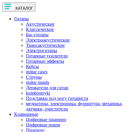
КАТАЛОГ
Гитары
Акустические
Классические
Бас-гитары
Электроакустические
Трансакустические
Электрогитары
Гитарные усилители
Гитарные эффекты
Кейсы
guitar cases
Струны
guitar stands
Держатели для гитар
kombostoyki
Подставки под ногу гитариста
медиаторы, электроника, фурнитура, механика,
датчики, очистители
Клавишные
Цифровые пианино
Цифровые рояли
Пианино