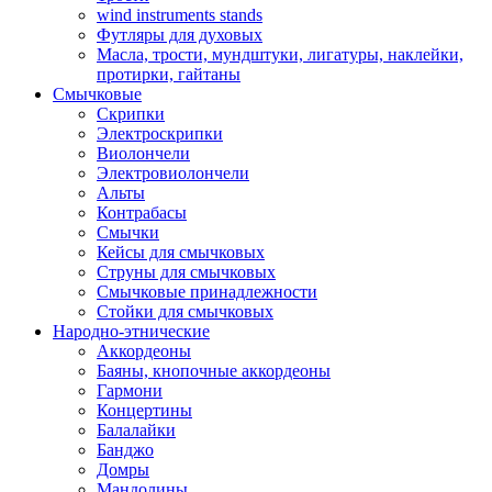
wind instruments stands
Футляры для духовых
Масла, трости, мундштуки, лигатуры, наклейки,
протирки, гайтаны
Смычковые
Скрипки
Электроскрипки
Виолончели
Электровиолончели
Альты
Контрабасы
Смычки
Кейсы для смычковых
Струны для смычковых
Смычковые принадлежности
Стойки для смычковых
Народно-этнические
Аккордеоны
Баяны, кнопочные аккордеоны
Гармони
Концертины
Балалайки
Банджо
Домры
Мандолины