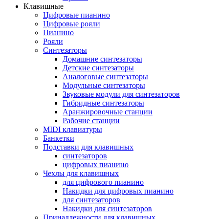
Клавишные
Цифровые пианино
Цифровые рояли
Пианино
Рояли
Синтезаторы
Домашние синтезаторы
Детские синтезаторы
Аналоговые синтезаторы
Модульные синтезаторы
Звуковые модули для синтезаторов
Гибридные синтезаторы
Аранжировочные станции
Рабочие станции
MIDI клавиатуры
Банкетки
Подставки для клавишных
синтезаторов
цифровых пианино
Чехлы для клавишных
для цифрового пианино
Накидки для цифровых пианино
для синтезаторов
Накидки для синтезаторов
Принадлежности для клавишных