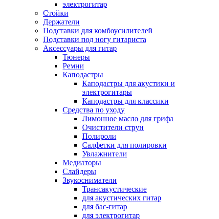
электрогитар
Стойки
Держатели
Подставки для комбоусилителей
Подставки под ногу гитариста
Аксессуары для гитар
Тюнеры
Ремни
Каподастры
Каподастры для акустики и
электрогитары
Каподастры для классики
Средства по уходу
Лимонное масло для грифа
Очистители струн
Полироли
Салфетки для полировки
Увлажнители
Медиаторы
Слайдеры
Звукосниматели
Трансакустические
для акустических гитар
для бас-гитар
для электрогитар