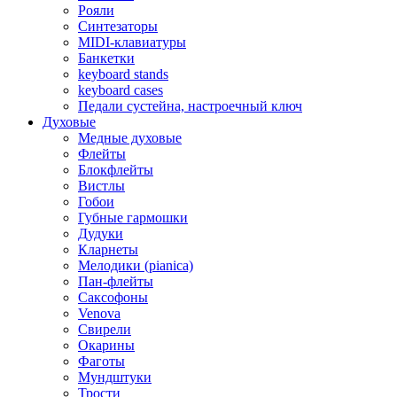
Рояли
Синтезаторы
MIDI-клавиатуры
Банкетки
keyboard stands
keyboard cases
Педали сустейна, настроечный ключ
Духовые
Медные духовые
Флейты
Блокфлейты
Вистлы
Гобои
Губные гармошки
Дудуки
Кларнеты
Мелодики (pianica)
Пан-флейты
Саксофоны
Venova
Свирели
Окарины
Фаготы
Мундштуки
Трости