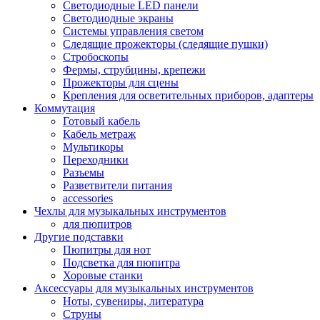
Светодиодные LED панели
Светодиодные экраны
Системы управления светом
Следящие прожекторы (следящие пушки)
Стробоскопы
Фермы, струбцины, крепежи
Прожекторы для сцены
Крепления для осветительных приборов, адаптеры
Коммутация
Готовый кабель
Кабель метраж
Мультикоры
Переходники
Разъемы
Разветвители питания
accessories
Чехлы для музыкальных инструментов
для пюпитров
Другие подставки
Пюпитры для нот
Подсветка для пюпитра
Хоровые станки
Аксессуары для музыкальных инструментов
Ноты, сувениры, литература
Струны