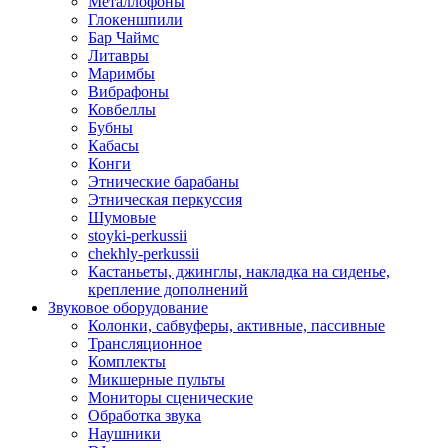
Металлофоны
Глокеншпили
Бар Чаймс
Литавры
Маримбы
Вибрафоны
Ковбеллы
Бубны
Кабасы
Конги
Этнические барабаны
Этническая перкуссия
Шумовые
stoyki-perkussii
chekhly-perkussii
Кастаньеты, джинглы, накладка на сиденье,
крепление дополнений
Звуковое оборудование
Колонки, сабвуферы, активные, пассивные
Трансляционное
Комплекты
Микшерные пульты
Мониторы сценические
Обработка звука
Наушники