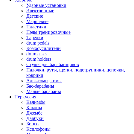
Ударные установки
Электронные
Детские
Маршевые
Пластики
Пэды тренировочные
Тарелки
drum pedals
Комбоусилители
drum cases
drum holders
Стулья для барабанщиков
Палочки, руты, щетки, подструнники, цепочки,
коврики
Альт-томы, томы
Бас-барабаны
Малые барабаны
Перкуссия
Калимбы
Кахоны
Джембе
Дарбуки
Бонго
Ксилофоны