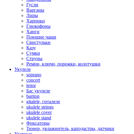
Гусли
Варганы
Лиры
Харпики
Глюкофоны
Ханги
Поющие чаши
Свистульки
Казу
Сумки
Струны
Ремни, ключи, порожки, колотушки
Укулеле
soprano
concert
tenor
Бас укулеле
bariton
gitalele, гиталеле
ukulele strings
ukulele cover
ukulele stand
Фиксаторы
Тюнер, увлажнитель, каподастры, датчики
Ударные