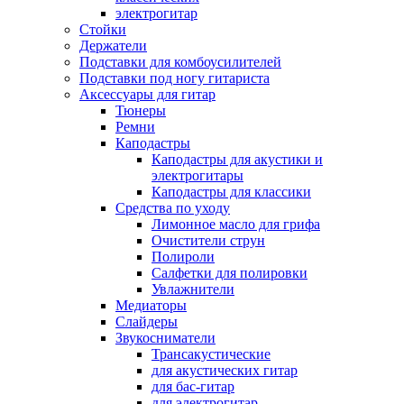
электрогитар
Стойки
Держатели
Подставки для комбоусилителей
Подставки под ногу гитариста
Аксессуары для гитар
Тюнеры
Ремни
Каподастры
Каподастры для акустики и
электрогитары
Каподастры для классики
Средства по уходу
Лимонное масло для грифа
Очистители струн
Полироли
Салфетки для полировки
Увлажнители
Медиаторы
Слайдеры
Звукосниматели
Трансакустические
для акустических гитар
для бас-гитар
для электрогитар