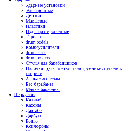
Ударные установки
Электронные
Детские
Маршевые
Пластики
Пэды тренировочные
Тарелки
drum pedals
Комбоусилители
drum cases
drum holders
Стулья для барабанщиков
Палочки, руты, щетки, подструнники, цепочки,
коврики
Альт-томы, томы
Бас-барабаны
Малые барабаны
Перкуссия
Калимбы
Кахоны
Джембе
Дарбуки
Бонго
Ксилофоны