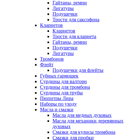
Гайтаны, ремни
Лигатуры
Подушечки
Трости для саксофона
Кларнетов
Кларнетов
Трости для кларнета
Гайтаны, ремни
Подушечки
Лигатуры
Тромбонов
Флейт
Подушечки для флейты
Губных гармошек
Сурдины для валторн
Сурдины для тромбона
Сурдины для трубы
Пюпитры Лира
Наборы по уходу
Масла и смазки
Масла для медных духовых
Масла для механики деревянных
духовых
Смазки для кулисы тромбона
Смазки для пробки