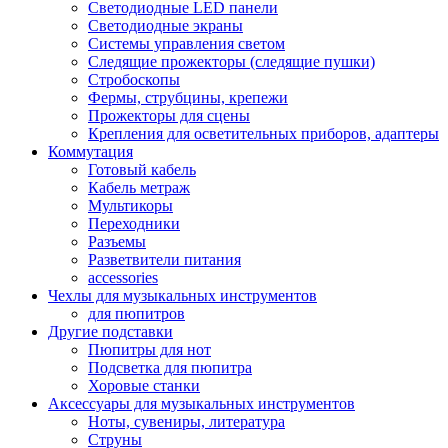
Светодиодные LED панели
Светодиодные экраны
Системы управления светом
Следящие прожекторы (следящие пушки)
Стробоскопы
Фермы, струбцины, крепежи
Прожекторы для сцены
Крепления для осветительных приборов, адаптеры
Коммутация
Готовый кабель
Кабель метраж
Мультикоры
Переходники
Разъемы
Разветвители питания
accessories
Чехлы для музыкальных инструментов
для пюпитров
Другие подставки
Пюпитры для нот
Подсветка для пюпитра
Хоровые станки
Аксессуары для музыкальных инструментов
Ноты, сувениры, литература
Струны