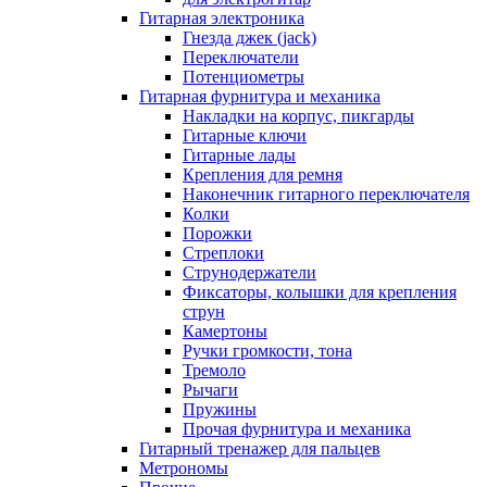
Гитарная электроника
Гнезда джек (jack)
Переключатели
Потенциометры
Гитарная фурнитура и механика
Накладки на корпус, пикгарды
Гитарные ключи
Гитарные лады
Крепления для ремня
Наконечник гитарного переключателя
Колки
Порожки
Стреплоки
Струнодержатели
Фиксаторы, колышки для крепления
струн
Камертоны
Ручки громкости, тона
Тремоло
Рычаги
Пружины
Прочая фурнитура и механика
Гитарный тренажер для пальцев
Метрономы