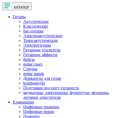
КАТАЛОГ
Гитары
Акустические
Классические
Бас-гитары
Электроакустические
Трансакустические
Электрогитары
Гитарные усилители
Гитарные эффекты
Кейсы
guitar cases
Струны
guitar stands
Держатели для гитар
kombostoyki
Подставки под ногу гитариста
медиаторы, электроника, фурнитура, механика,
датчики, очистители
Клавишные
Цифровые пианино
Цифровые рояли
Пианино