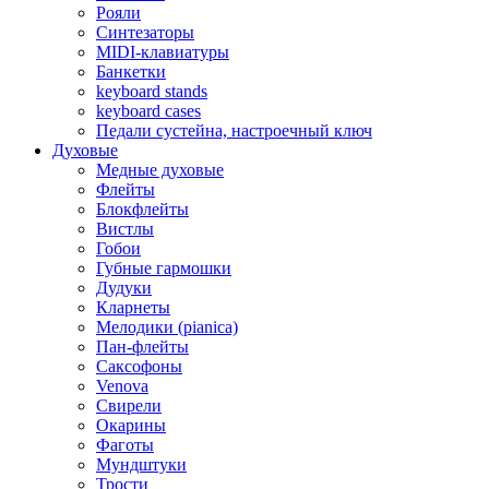
Рояли
Синтезаторы
MIDI-клавиатуры
Банкетки
keyboard stands
keyboard cases
Педали сустейна, настроечный ключ
Духовые
Медные духовые
Флейты
Блокфлейты
Вистлы
Гобои
Губные гармошки
Дудуки
Кларнеты
Мелодики (pianica)
Пан-флейты
Саксофоны
Venova
Свирели
Окарины
Фаготы
Мундштуки
Трости