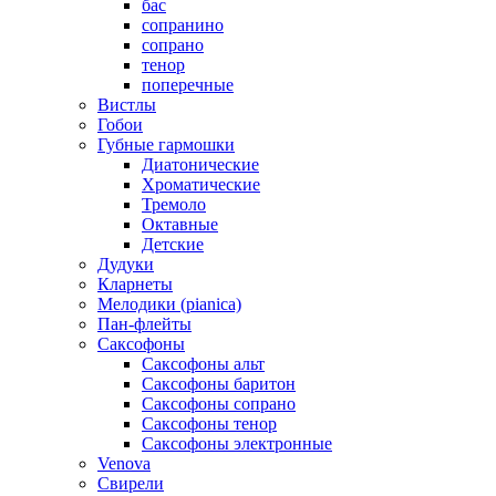
бас
сопранино
сопрано
тенор
поперечные
Вистлы
Гобои
Губные гармошки
Диатонические
Хроматические
Тремоло
Октавные
Детские
Дудуки
Кларнеты
Мелодики (pianica)
Пан-флейты
Саксофоны
Саксофоны альт
Саксофоны баритон
Саксофоны сопрано
Саксофоны тенор
Саксофоны электронные
Venova
Свирели