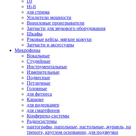
DJ
Hi-fi
для стрима
Усилители мощности
Виниловые проигрыватели
Запчасти для звукового оборудования
Шкафы
Рэковые кейсы, мягкие кожухи
Запчасти и аксессуары
Микрофоны
Вокальные
Студийные
Инструментальные
Измерительные
Подвесные
Петличные
Головные
для фитнеса
Караоке
для видеокамер
для смартфонов
Конференц-системы
Радиосистемы
пантографы, напольные, настольные, журавль, на
треноге, круглом основании, для подзвучки