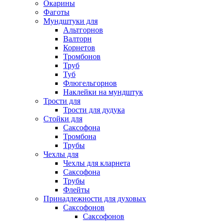
Окарины
Фаготы
Мундштуки для
Альтгорнов
Валторн
Корнетов
Тромбонов
Труб
Туб
Флюгельгорнов
Наклейки на мундштук
Трости для
Трости для дудука
Стойки для
Саксофона
Тромбона
Трубы
Чехлы для
Чехлы для кларнета
Саксофона
Трубы
Флейты
Принадлежности для духовых
Саксофонов
Саксофонов