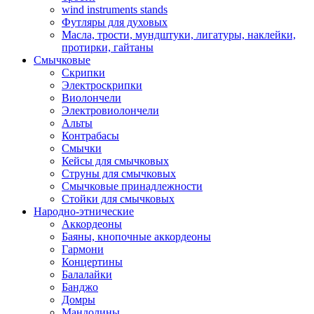
wind instruments stands
Футляры для духовых
Масла, трости, мундштуки, лигатуры, наклейки,
протирки, гайтаны
Смычковые
Скрипки
Электроскрипки
Виолончели
Электровиолончели
Альты
Контрабасы
Смычки
Кейсы для смычковых
Струны для смычковых
Смычковые принадлежности
Стойки для смычковых
Народно-этнические
Аккордеоны
Баяны, кнопочные аккордеоны
Гармони
Концертины
Балалайки
Банджо
Домры
Мандолины