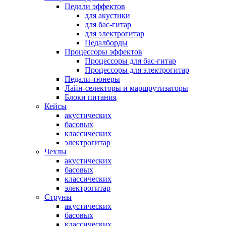
Педали эффектов
для акустики
для бас-гитар
для электрогитар
Педалборды
Процессоры эффектов
Процессоры для бас-гитар
Процессоры для электрогитар
Педали-тюнеры
Лайн-селекторы и маршрутизаторы
Блоки питания
Кейсы
акустических
басовых
классических
электрогитар
Чехлы
акустических
басовых
классических
электрогитар
Струны
акустических
басовых
классических