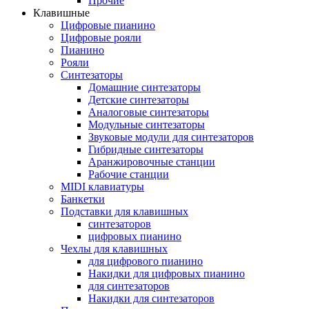
Прочие
Клавишные
Цифровые пианино
Цифровые рояли
Пианино
Рояли
Синтезаторы
Домашние синтезаторы
Детские синтезаторы
Аналоговые синтезаторы
Модульные синтезаторы
Звуковые модули для синтезаторов
Гибридные синтезаторы
Аранжировочные станции
Рабочие станции
MIDI клавиатуры
Банкетки
Подставки для клавишных
синтезаторов
цифровых пианино
Чехлы для клавишных
для цифрового пианино
Накидки для цифровых пианино
для синтезаторов
Накидки для синтезаторов