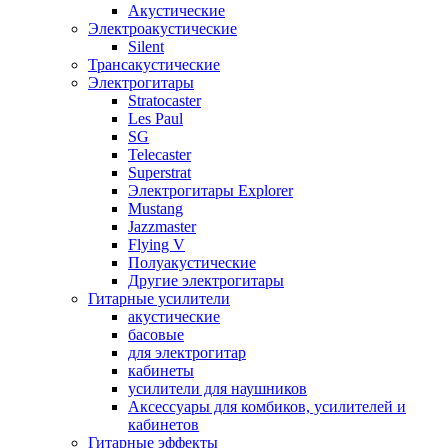
Акустические
Электроакустические
Silent
Трансакустические
Электрогитары
Stratocaster
Les Paul
SG
Telecaster
Superstrat
Электрогитары Explorer
Mustang
Jazzmaster
Flying V
Полуакустические
Другие электрогитары
Гитарные усилители
акустические
басовые
для электрогитар
кабинеты
усилители для наушников
Аксессуары для комбиков, усилителей и
кабинетов
Гитарные эффекты