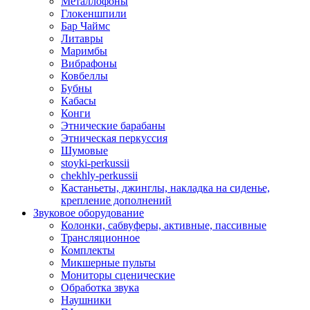
Металлофоны
Глокеншпили
Бар Чаймс
Литавры
Маримбы
Вибрафоны
Ковбеллы
Бубны
Кабасы
Конги
Этнические барабаны
Этническая перкуссия
Шумовые
stoyki-perkussii
chekhly-perkussii
Кастаньеты, джинглы, накладка на сиденье,
крепление дополнений
Звуковое оборудование
Колонки, сабвуферы, активные, пассивные
Трансляционное
Комплекты
Микшерные пульты
Мониторы сценические
Обработка звука
Наушники