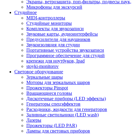
Экраны, ветрозащита, поп-фильтры, подвесы паук,
Микрофоны для экскурсий
Студийное
MIDI-контроллеры
Студийные мониторы
Комплекты для звукозаписи
Звуковые карты, аудиоинтерфейсы
Предусилители для наушников
Звукоизоляция для студии
Портативные устройства звукозаписи
Программное обеспечение для студий
крепежи для ноутбуков, Ipad
stoyki-monitorov
Световое оборудование
Зеркальные шары
Моторы для зеркальных шаров
Прожекторы Pinspot
Вращающиеся головы
Дискотечные приборы (LED эффекты)
Генераторы спецэффектов
Расходники, жидкости для генераторов
Заливные светильники (LED wash)
Лазеры
Прожекторы (LED PAR)
Лампы для световых приборов