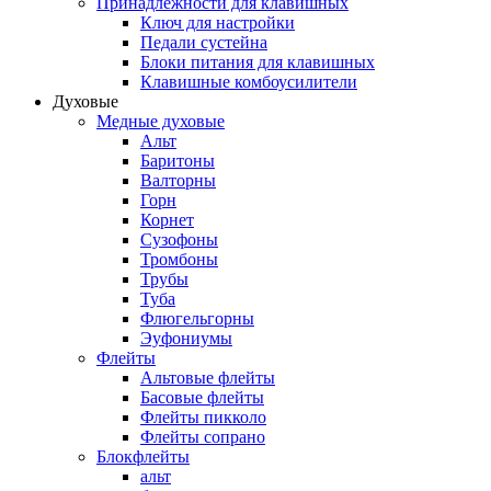
Принадлежности для клавишных
Ключ для настройки
Педали сустейна
Блоки питания для клавишных
Клавишные комбоусилители
Духовые
Медные духовые
Альт
Баритоны
Валторны
Горн
Корнет
Сузофоны
Тромбоны
Трубы
Туба
Флюгельгорны
Эуфониумы
Флейты
Альтовые флейты
Басовые флейты
Флейты пикколо
Флейты сопрано
Блокфлейты
альт