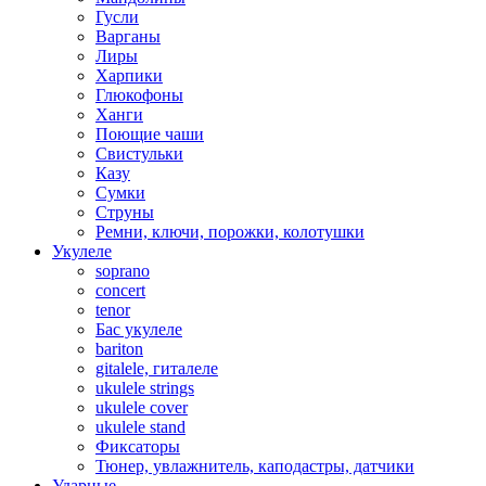
Гусли
Варганы
Лиры
Харпики
Глюкофоны
Ханги
Поющие чаши
Свистульки
Казу
Сумки
Струны
Ремни, ключи, порожки, колотушки
Укулеле
soprano
concert
tenor
Бас укулеле
bariton
gitalele, гиталеле
ukulele strings
ukulele cover
ukulele stand
Фиксаторы
Тюнер, увлажнитель, каподастры, датчики
Ударные