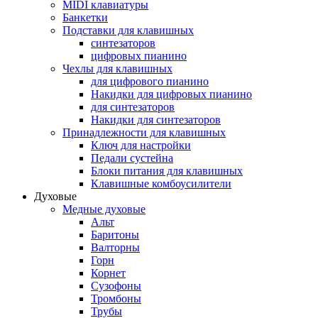
MIDI клавиатуры
Банкетки
Подставки для клавишных
синтезаторов
цифровых пианино
Чехлы для клавишных
для цифрового пианино
Накидки для цифровых пианино
для синтезаторов
Накидки для синтезаторов
Принадлежности для клавишных
Ключ для настройки
Педали сустейна
Блоки питания для клавишных
Клавишные комбоусилители
Духовые
Медные духовые
Альт
Баритоны
Валторны
Горн
Корнет
Сузофоны
Тромбоны
Трубы