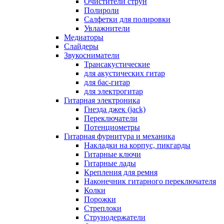
Очистители струн
Полироли
Салфетки для полировки
Увлажнители
Медиаторы
Слайдеры
Звукосниматели
Трансакустические
для акустических гитар
для бас-гитар
для электрогитар
Гитарная электроника
Гнезда джек (jack)
Переключатели
Потенциометры
Гитарная фурнитура и механика
Накладки на корпус, пикгарды
Гитарные ключи
Гитарные лады
Крепления для ремня
Наконечник гитарного переключателя
Колки
Порожки
Стреплоки
Струнодержатели