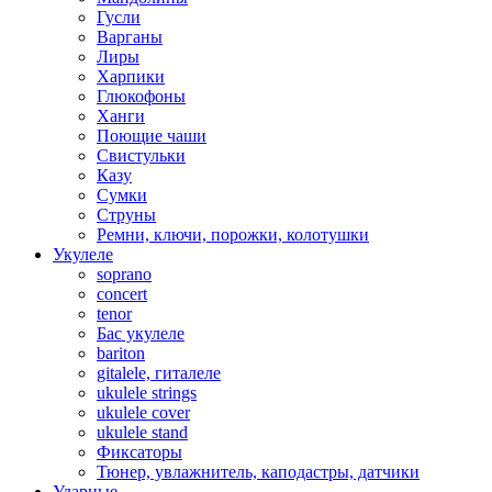
Гусли
Варганы
Лиры
Харпики
Глюкофоны
Ханги
Поющие чаши
Свистульки
Казу
Сумки
Струны
Ремни, ключи, порожки, колотушки
Укулеле
soprano
concert
tenor
Бас укулеле
bariton
gitalele, гиталеле
ukulele strings
ukulele cover
ukulele stand
Фиксаторы
Тюнер, увлажнитель, каподастры, датчики
Ударные