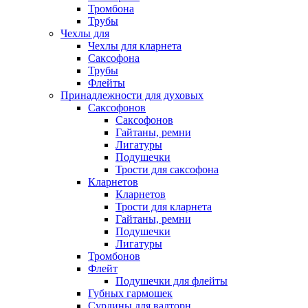
Тромбона
Трубы
Чехлы для
Чехлы для кларнета
Саксофона
Трубы
Флейты
Принадлежности для духовых
Саксофонов
Саксофонов
Гайтаны, ремни
Лигатуры
Подушечки
Трости для саксофона
Кларнетов
Кларнетов
Трости для кларнета
Гайтаны, ремни
Подушечки
Лигатуры
Тромбонов
Флейт
Подушечки для флейты
Губных гармошек
Сурдины для валторн