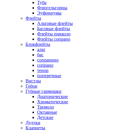
Туба
Флюгельгорны
Эуфониумы
Флейты
Альтовые флейты
Басовые флейты
Флейты пикколо
Флейты сопрано
Блокфлейты
альт
бас
сопранино
сопрано
тенор
поперечные
Вистлы
Гобои
Губные гармошки
Диатонические
Хроматические
Тремоло
Октавные
Детские
Дудуки
Кларнеты