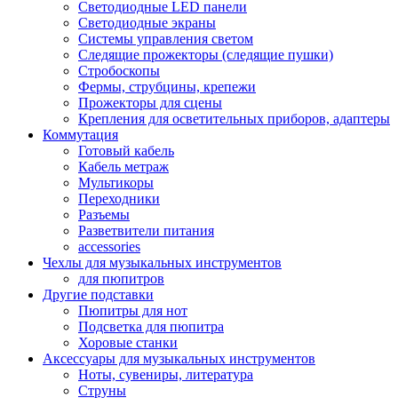
Светодиодные LED панели
Светодиодные экраны
Системы управления светом
Следящие прожекторы (следящие пушки)
Стробоскопы
Фермы, струбцины, крепежи
Прожекторы для сцены
Крепления для осветительных приборов, адаптеры
Коммутация
Готовый кабель
Кабель метраж
Мультикоры
Переходники
Разъемы
Разветвители питания
accessories
Чехлы для музыкальных инструментов
для пюпитров
Другие подставки
Пюпитры для нот
Подсветка для пюпитра
Хоровые станки
Аксессуары для музыкальных инструментов
Ноты, сувениры, литература
Струны