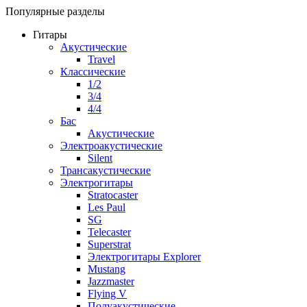
Популярные разделы
Гитары
Акустические
Travel
Классические
1/2
3/4
4/4
Бас
Акустические
Электроакустические
Silent
Трансакустические
Электрогитары
Stratocaster
Les Paul
SG
Telecaster
Superstrat
Электрогитары Explorer
Mustang
Jazzmaster
Flying V
Полуакустические