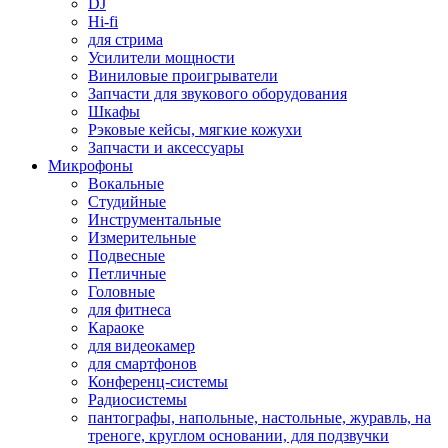
DJ
Hi-fi
для стрима
Усилители мощности
Виниловые проигрыватели
Запчасти для звукового оборудования
Шкафы
Рэковые кейсы, мягкие кожухи
Запчасти и аксессуары
Микрофоны
Вокальные
Студийные
Инструментальные
Измерительные
Подвесные
Петличные
Головные
для фитнеса
Караоке
для видеокамер
для смартфонов
Конференц-системы
Радиосистемы
пантографы, напольные, настольные, журавль, на
треноге, круглом основании, для подзвучки