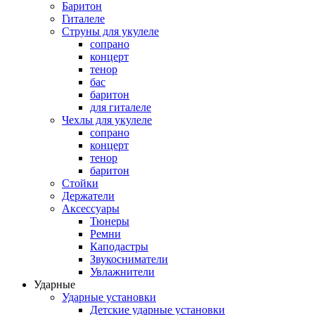
Баритон
Гиталеле
Струны для укулеле
сопрано
концерт
тенор
бас
баритон
для гиталеле
Чехлы для укулеле
сопрано
концерт
тенор
баритон
Стойки
Держатели
Аксессуары
Тюнеры
Ремни
Каподастры
Звукосниматели
Увлажнители
Ударные
Ударные установки
Детские ударные установки