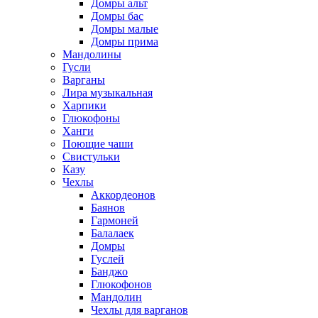
Домры альт
Домры бас
Домры малые
Домры прима
Мандолины
Гусли
Варганы
Лира музыкальная
Харпики
Глюкофоны
Ханги
Поющие чаши
Свистульки
Казу
Чехлы
Аккордеонов
Баянов
Гармоней
Балалаек
Домры
Гуслей
Банджо
Глюкофонов
Мандолин
Чехлы для варганов