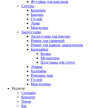
Футляры для варганов
Струны
Балалаек
Банджо
Гуслей
Домр
Мандолин
Аксессуары
Аксессуары для банджо
Ремни для гармоней
Ремни для баянов, аккордеонов
Балалайки
Колки
Медиаторы
Подставка для струн
Домры
Калимбы
Поющих чаш
Гуслей
Мандолины
Укулеле
Сопрано
Концерт
Тенор
Бас