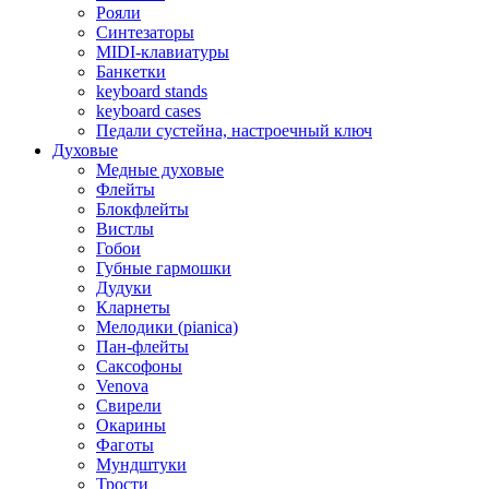
Рояли
Синтезаторы
MIDI-клавиатуры
Банкетки
keyboard stands
keyboard cases
Педали сустейна, настроечный ключ
Духовые
Медные духовые
Флейты
Блокфлейты
Вистлы
Гобои
Губные гармошки
Дудуки
Кларнеты
Мелодики (pianica)
Пан-флейты
Саксофоны
Venova
Свирели
Окарины
Фаготы
Мундштуки
Трости