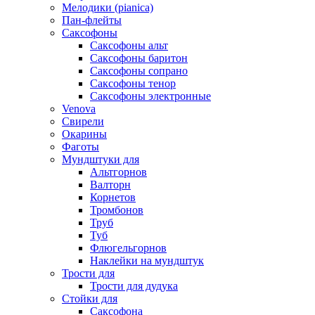
Мелодики (pianica)
Пан-флейты
Саксофоны
Саксофоны альт
Саксофоны баритон
Саксофоны сопрано
Саксофоны тенор
Саксофоны электронные
Venova
Свирели
Окарины
Фаготы
Мундштуки для
Альтгорнов
Валторн
Корнетов
Тромбонов
Труб
Туб
Флюгельгорнов
Наклейки на мундштук
Трости для
Трости для дудука
Стойки для
Саксофона