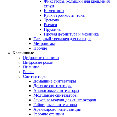
Фиксаторы, колышки для крепления
струн
Камертоны
Ручки громкости, тона
Тремоло
Рычаги
Пружины
Прочая фурнитура и механика
Гитарный тренажер для пальцев
Метрономы
Прочие
Клавишные
Цифровые пианино
Цифровые рояли
Пианино
Рояли
Синтезаторы
Домашние синтезаторы
Детские синтезаторы
Аналоговые синтезаторы
Модульные синтезаторы
Звуковые модули для синтезаторов
Гибридные синтезаторы
Аранжировочные станции
Рабочие станции