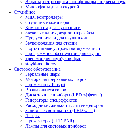
Экраны, ветрозащита, поп-фильтры, подвесы паук,
Микрофоны для экскурсий
Студийное
MIDI-контроллеры
Студийные мониторы
Комплекты для звукозаписи
Звуковые карты, аудиоинтерфейсы
Предусилители для наушников
Звукоизоляция для студии
Портативные устройства звукозаписи
Программное обеспечение для студий
крепежи для ноутбуков, Ipad
stoyki-monitorov
Световое оборудование
Зеркальные шары
Моторы для зеркальных шаров
Прожекторы Pinspot
Вращающиеся головы
Дискотечные приборы (LED эффекты)
Генераторы спецэффектов
Расходники, жидкости для генераторов
Заливные светильники (LED wash)
Лазеры
Прожекторы (LED PAR)
Лампы для световых приборов