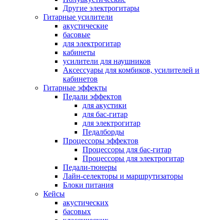
Другие электрогитары
Гитарные усилители
акустические
басовые
для электрогитар
кабинеты
усилители для наушников
Аксессуары для комбиков, усилителей и
кабинетов
Гитарные эффекты
Педали эффектов
для акустики
для бас-гитар
для электрогитар
Педалборды
Процессоры эффектов
Процессоры для бас-гитар
Процессоры для электрогитар
Педали-тюнеры
Лайн-селекторы и маршрутизаторы
Блоки питания
Кейсы
акустических
басовых