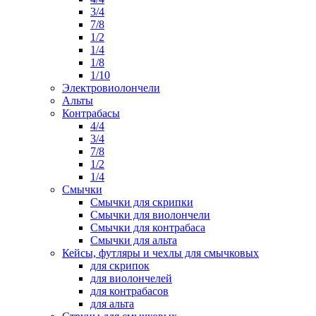
3/4
7/8
1/2
1/4
1/8
1/10
Электровиолончели
Альты
Контрабасы
4/4
3/4
7/8
1/2
1/4
Смычки
Смычки для скрипки
Смычки для виолончели
Смычки для контрабаса
Смычки для альта
Кейсы, футляры и чехлы для смычковых
для скрипок
для виолончелей
для контрабасов
для альта