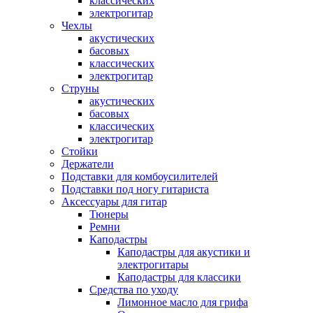
классических
электрогитар
Чехлы
акустических
басовых
классических
электрогитар
Струны
акустических
басовых
классических
электрогитар
Стойки
Держатели
Подставки для комбоусилителей
Подставки под ногу гитариста
Аксессуары для гитар
Тюнеры
Ремни
Каподастры
Каподастры для акустики и
электрогитары
Каподастры для классики
Средства по уходу
Лимонное масло для грифа