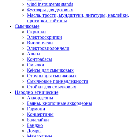
wind instruments stands
Футляры для духовых
Масла, трости, мундштуки, лигатуры, наклейки,
протирки, гайтаны
Смычковые
Скрипки
Электроскрипки
Виолончели
Электровиолончели
Альты
Контрабасы
Смычки
Кейсы для смычковых
Струны для смычковых
Смычковые принадлежности
Стойки для смычковых
Народно-этнические
Аккордеоны
Баяны, кнопочные аккордеоны
Гармони
Концертины
Балалайки
Банджо
Домры
Мандолины