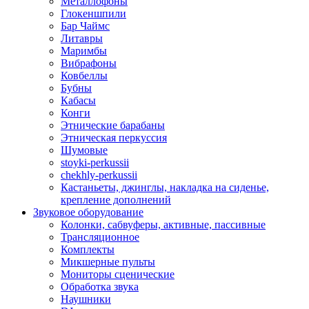
Металлофоны
Глокеншпили
Бар Чаймс
Литавры
Маримбы
Вибрафоны
Ковбеллы
Бубны
Кабасы
Конги
Этнические барабаны
Этническая перкуссия
Шумовые
stoyki-perkussii
chekhly-perkussii
Кастаньеты, джинглы, накладка на сиденье,
крепление дополнений
Звуковое оборудование
Колонки, сабвуферы, активные, пассивные
Трансляционное
Комплекты
Микшерные пульты
Мониторы сценические
Обработка звука
Наушники