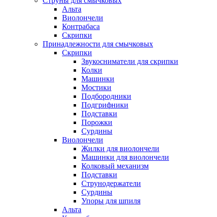
Струны для смычковых
Альта
Виолончели
Контрабаса
Скрипки
Принадлежности для смычковых
Скрипки
Звукосниматели для скрипки
Колки
Машинки
Мостики
Подбородники
Подгрифники
Подставки
Порожки
Сурдины
Виолончели
Жилки для виолончели
Машинки для виолончели
Колковый механизм
Подставки
Струнодержатели
Сурдины
Упоры для шпиля
Альта