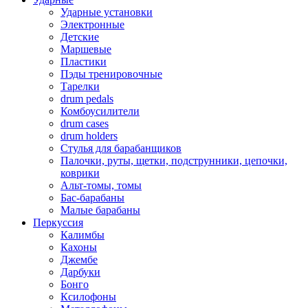
Ударные установки
Электронные
Детские
Маршевые
Пластики
Пэды тренировочные
Тарелки
drum pedals
Комбоусилители
drum cases
drum holders
Стулья для барабанщиков
Палочки, руты, щетки, подструнники, цепочки,
коврики
Альт-томы, томы
Бас-барабаны
Малые барабаны
Перкуссия
Калимбы
Кахоны
Джембе
Дарбуки
Бонго
Ксилофоны