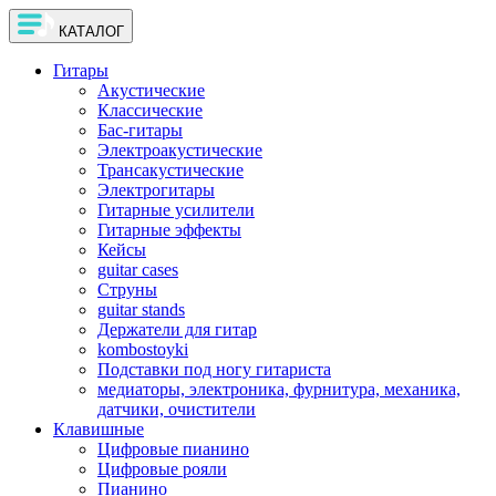
КАТАЛОГ
Гитары
Акустические
Классические
Бас-гитары
Электроакустические
Трансакустические
Электрогитары
Гитарные усилители
Гитарные эффекты
Кейсы
guitar cases
Струны
guitar stands
Держатели для гитар
kombostoyki
Подставки под ногу гитариста
медиаторы, электроника, фурнитура, механика,
датчики, очистители
Клавишные
Цифровые пианино
Цифровые рояли
Пианино