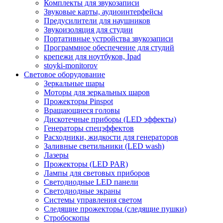
Комплекты для звукозаписи
Звуковые карты, аудиоинтерфейсы
Предусилители для наушников
Звукоизоляция для студии
Портативные устройства звукозаписи
Программное обеспечение для студий
крепежи для ноутбуков, Ipad
stoyki-monitorov
Световое оборудование
Зеркальные шары
Моторы для зеркальных шаров
Прожекторы Pinspot
Вращающиеся головы
Дискотечные приборы (LED эффекты)
Генераторы спецэффектов
Расходники, жидкости для генераторов
Заливные светильники (LED wash)
Лазеры
Прожекторы (LED PAR)
Лампы для световых приборов
Светодиодные LED панели
Светодиодные экраны
Системы управления светом
Следящие прожекторы (следящие пушки)
Стробоскопы