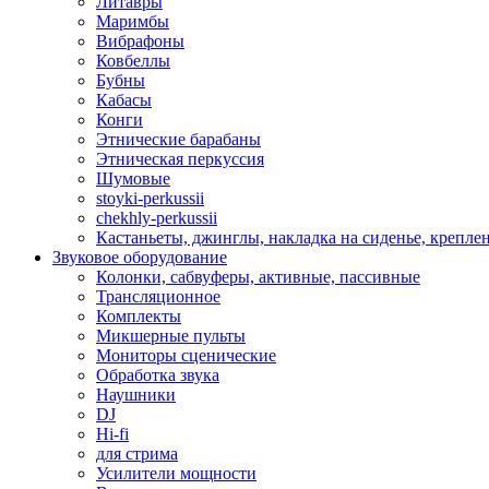
Литавры
Маримбы
Вибрафоны
Ковбеллы
Бубны
Кабасы
Конги
Этнические барабаны
Этническая перкуссия
Шумовые
stoyki-perkussii
chekhly-perkussii
Кастаньеты, джинглы, накладка на сиденье, крепл
Звуковое оборудование
Колонки, сабвуферы, активные, пассивные
Трансляционное
Комплекты
Микшерные пульты
Мониторы сценические
Обработка звука
Наушники
DJ
Hi-fi
для стрима
Усилители мощности