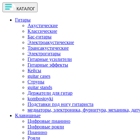
КАТАЛОГ
Гитары
Акустические
Классические
Бас-гитары
Электроакустические
Трансакустические
Электрогитары
Гитарные усилители
Гитарные эффекты
Кейсы
guitar cases
Струны
guitar stands
Держатели для гитар
kombostoyki
Подставки под ногу гитариста
медиаторы, электроника, фурнитура, механика, дат
Клавишные
Цифровые пианино
Цифровые рояли
Пианино
Рояли