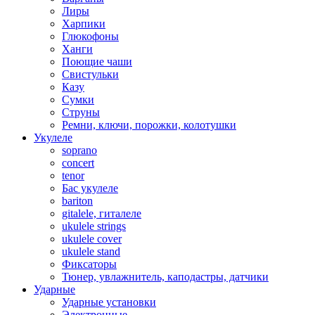
Лиры
Харпики
Глюкофоны
Ханги
Поющие чаши
Свистульки
Казу
Сумки
Струны
Ремни, ключи, порожки, колотушки
Укулеле
soprano
concert
tenor
Бас укулеле
bariton
gitalele, гиталеле
ukulele strings
ukulele cover
ukulele stand
Фиксаторы
Тюнер, увлажнитель, каподастры, датчики
Ударные
Ударные установки
Электронные