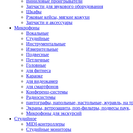
Виниловые проигрыватели
Запчасти для звукового оборудования
Шкафы
Рэковые кейсы, мягкие кожухи
Запчасти и аксессуары
Микрофоны
Вокальные
Студийные
Инструментальные
Измерительные
Подвесные
Петличные
Головные
для фитнеса
Караоке
для видеокамер
для смартфонов
Конференц-системы
Радиосистемы
пантографы, напольные, настольные, журавль, на т
Экраны, ветрозащита, поп-фильтры, подвесы паук,
Микрофоны для экскурсий
Студийное
MIDI-контроллеры
Студийные мониторы