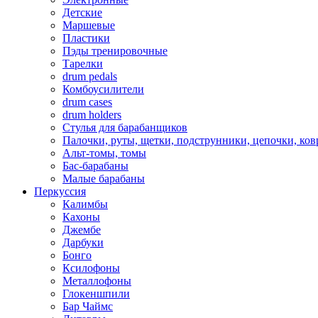
Детские
Маршевые
Пластики
Пэды тренировочные
Тарелки
drum pedals
Комбоусилители
drum cases
drum holders
Стулья для барабанщиков
Палочки, руты, щетки, подструнники, цепочки, ко
Альт-томы, томы
Бас-барабаны
Малые барабаны
Перкуссия
Калимбы
Кахоны
Джембе
Дарбуки
Бонго
Ксилофоны
Металлофоны
Глокеншпили
Бар Чаймс