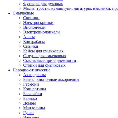
Футляры для духовых
Масла, трости, мундштуки, лигатуры, наклейки, пр
Смычковые
Скрипки
Электроскрипки
Виолончели
Электровиолончели
Альты
Контрабасы
Смычки
Кейсы для смычковых
Струны для смычковых
Смычковые принадлежности
Стойки для смычковых
Народно-этнические
Аккордеоны
Баяны, кнопочные аккордеоны
Гармони
Концертины
Балалайки
Банджо
Домры
Мандолины
Гусли
Варганы