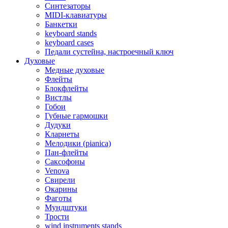
Синтезаторы
MIDI-клавиатуры
Банкетки
keyboard stands
keyboard cases
Педали сустейна, настроечный ключ
Духовые
Медные духовые
Флейты
Блокфлейты
Вистлы
Гобои
Губные гармошки
Дудуки
Кларнеты
Мелодики (pianica)
Пан-флейты
Саксофоны
Venova
Свирели
Окарины
Фаготы
Мундштуки
Трости
wind instruments stands