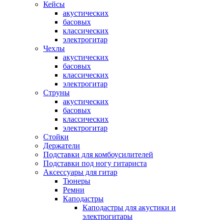
Кейсы
акустических
басовых
классических
электрогитар
Чехлы
акустических
басовых
классических
электрогитар
Струны
акустических
басовых
классических
электрогитар
Стойки
Держатели
Подставки для комбоусилителей
Подставки под ногу гитариста
Аксессуары для гитар
Тюнеры
Ремни
Каподастры
Каподастры для акустики и
электрогитары