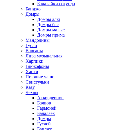
Балалайки секунда
Банджо
Домры
Домры альт
Домры бас
Домры малые
Домры прима
Мандолины
Гусли
Варганы
Лира музыкальная
Харпики
Глюкофоны
Ханги
Поющие чаши
Свистульки
Казу
Чехлы
Аккордеонов
Баянов
Гармоней
Балалаек
Домры
Гуслей
Банджо