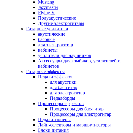
Mustang
Jazzmaster
Flying V
Полуакустические
Другие электрогитары
Гитарные усилители
акустические
басовые
для электрогитар
кабинеты
усилители для наушников
Аксессуары для комбиков, усилителей и
кабинетов
Гитарные эффекты
Педали эффектов
для акустики
для бас-гитар
для электрогитар
Педалборды
Процессоры эффектов
Процессоры для бас-гитар
Процессоры для электрогитар
Педали-тюнеры
Лайн-селекторы и маршрутизаторы
Блоки питания