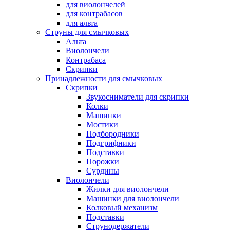
для виолончелей
для контрабасов
для альта
Струны для смычковых
Альта
Виолончели
Контрабаса
Скрипки
Принадлежности для смычковых
Скрипки
Звукосниматели для скрипки
Колки
Машинки
Мостики
Подбородники
Подгрифники
Подставки
Порожки
Сурдины
Виолончели
Жилки для виолончели
Машинки для виолончели
Колковый механизм
Подставки
Струнодержатели