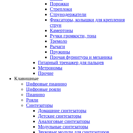
Порожки
Стреплоки
Струнодержатели
Фиксаторы, колышки для крепления
струн
Камертоны
Ручки громкости, тона
Тремоло
Рычаги
Пружины
Прочая фурнитура и механика
Гитарный тренажер для пальцев
Метрономы
Прочие
Клавишные
Цифровые пианино
Цифровые рояли
Пианино
Рояли
Синтезаторы
Домашние синтезаторы
Детские синтезаторы
Аналоговые синтезаторы
Модульные синтезаторы
Звуковые модули для синтезаторов