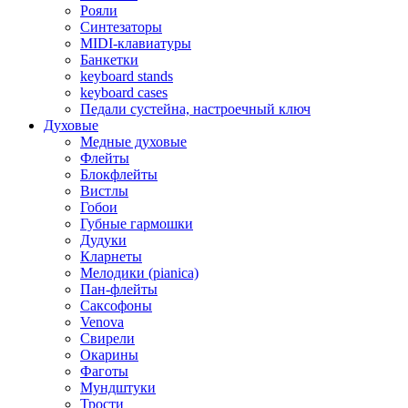
Рояли
Синтезаторы
MIDI-клавиатуры
Банкетки
keyboard stands
keyboard cases
Педали сустейна, настроечный ключ
Духовые
Медные духовые
Флейты
Блокфлейты
Вистлы
Гобои
Губные гармошки
Дудуки
Кларнеты
Мелодики (pianica)
Пан-флейты
Саксофоны
Venova
Свирели
Окарины
Фаготы
Мундштуки
Трости