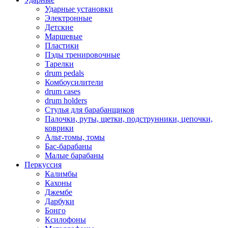
Ударные установки
Электронные
Детские
Маршевые
Пластики
Пэды тренировочные
Тарелки
drum pedals
Комбоусилители
drum cases
drum holders
Стулья для барабанщиков
Палочки, руты, щетки, подструнники, цепочки,
коврики
Альт-томы, томы
Бас-барабаны
Малые барабаны
Перкуссия
Калимбы
Кахоны
Джембе
Дарбуки
Бонго
Ксилофоны