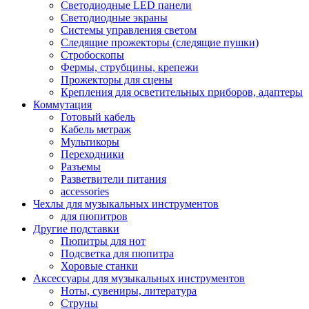
Светодиодные LED панели
Светодиодные экраны
Системы управления светом
Следящие прожекторы (следящие пушки)
Стробоскопы
Фермы, струбцины, крепежи
Прожекторы для сцены
Крепления для осветительных приборов, адаптеры
Коммутация
Готовый кабель
Кабель метраж
Мультикоры
Переходники
Разъемы
Разветвители питания
accessories
Чехлы для музыкальных инструментов
для пюпитров
Другие подставки
Пюпитры для нот
Подсветка для пюпитра
Хоровые станки
Аксессуары для музыкальных инструментов
Ноты, сувениры, литература
Струны