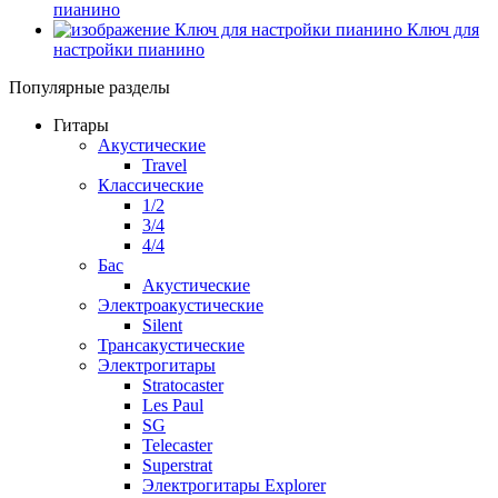
пианино
Ключ для
настройки пианино
Популярные разделы
Гитары
Акустические
Travel
Классические
1/2
3/4
4/4
Бас
Акустические
Электроакустические
Silent
Трансакустические
Электрогитары
Stratocaster
Les Paul
SG
Telecaster
Superstrat
Электрогитары Explorer