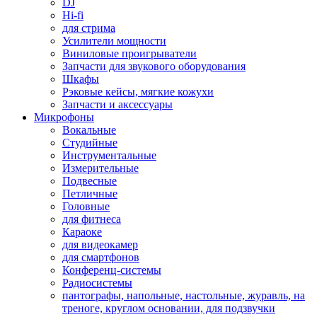
DJ
Hi-fi
для стрима
Усилители мощности
Виниловые проигрыватели
Запчасти для звукового оборудования
Шкафы
Рэковые кейсы, мягкие кожухи
Запчасти и аксессуары
Микрофоны
Вокальные
Студийные
Инструментальные
Измерительные
Подвесные
Петличные
Головные
для фитнеса
Караоке
для видеокамер
для смартфонов
Конференц-системы
Радиосистемы
пантографы, напольные, настольные, журавль, на
треноге, круглом основании, для подзвучки