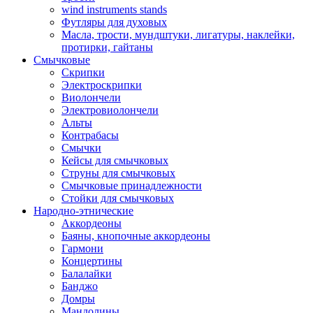
wind instruments stands
Футляры для духовых
Масла, трости, мундштуки, лигатуры, наклейки,
протирки, гайтаны
Смычковые
Скрипки
Электроскрипки
Виолончели
Электровиолончели
Альты
Контрабасы
Смычки
Кейсы для смычковых
Струны для смычковых
Смычковые принадлежности
Стойки для смычковых
Народно-этнические
Аккордеоны
Баяны, кнопочные аккордеоны
Гармони
Концертины
Балалайки
Банджо
Домры
Мандолины