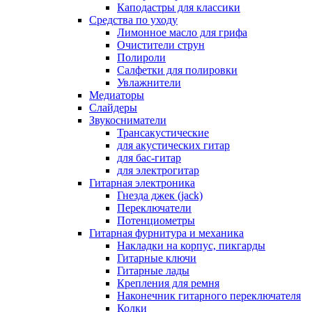
Каподастры для классики
Средства по уходу
Лимонное масло для грифа
Очистители струн
Полироли
Салфетки для полировки
Увлажнители
Медиаторы
Слайдеры
Звукосниматели
Трансакустические
для акустических гитар
для бас-гитар
для электрогитар
Гитарная электроника
Гнезда джек (jack)
Переключатели
Потенциометры
Гитарная фурнитура и механика
Накладки на корпус, пикгарды
Гитарные ключи
Гитарные лады
Крепления для ремня
Наконечник гитарного переключателя
Колки