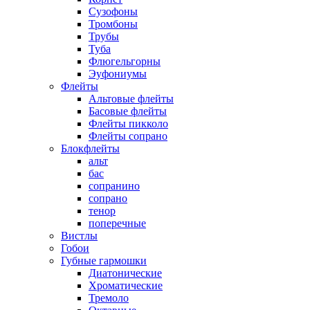
Сузофоны
Тромбоны
Трубы
Туба
Флюгельгорны
Эуфониумы
Флейты
Альтовые флейты
Басовые флейты
Флейты пикколо
Флейты сопрано
Блокфлейты
альт
бас
сопранино
сопрано
тенор
поперечные
Вистлы
Гобои
Губные гармошки
Диатонические
Хроматические
Тремоло