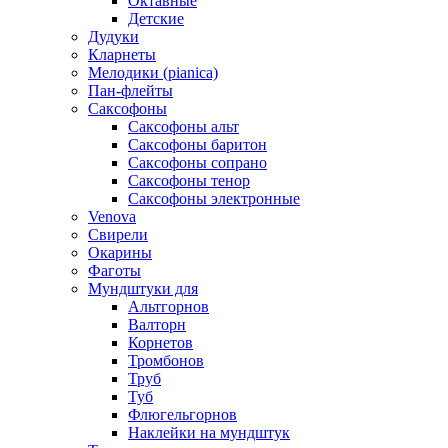
Октавные
Детские
Дудуки
Кларнеты
Мелодики (pianica)
Пан-флейты
Саксофоны
Саксофоны альт
Саксофоны баритон
Саксофоны сопрано
Саксофоны тенор
Саксофоны электронные
Venova
Свирели
Окарины
Фаготы
Мундштуки для
Альтгорнов
Валторн
Корнетов
Тромбонов
Труб
Туб
Флюгельгорнов
Наклейки на мундштук