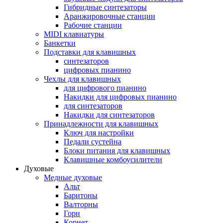
Гибридные синтезаторы
Аранжировочные станции
Рабочие станции
MIDI клавиатуры
Банкетки
Подставки для клавишных
синтезаторов
цифровых пианино
Чехлы для клавишных
для цифрового пианино
Накидки для цифровых пианино
для синтезаторов
Накидки для синтезаторов
Принадлежности для клавишных
Ключ для настройки
Педали сустейна
Блоки питания для клавишных
Клавишные комбоусилители
Духовые
Медные духовые
Альт
Баритоны
Валторны
Горн
Корнет