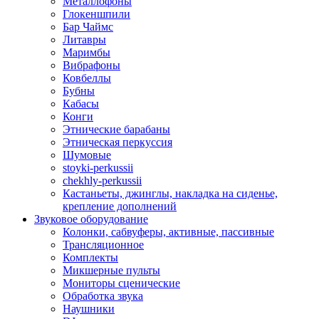
Металлофоны
Глокеншпили
Бар Чаймс
Литавры
Маримбы
Вибрафоны
Ковбеллы
Бубны
Кабасы
Конги
Этнические барабаны
Этническая перкуссия
Шумовые
stoyki-perkussii
chekhly-perkussii
Кастаньеты, джинглы, накладка на сиденье,
крепление дополнений
Звуковое оборудование
Колонки, сабвуферы, активные, пассивные
Трансляционное
Комплекты
Микшерные пульты
Мониторы сценические
Обработка звука
Наушники