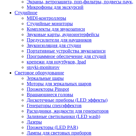
Экраны, ветрозащита, поп-фильтры, подвесы паук,
Микрофоны для экскурсий
Студийное
MIDI-контроллеры
Студийные мониторы
Комплекты для звукозаписи
Звуковые карты, аудиоинтерфейсы
Предусилители для наушников
Звукоизоляция для студии
Портативные устройства звукозаписи
Программное обеспечение для студий
крепежи для ноутбуков, Ipad
stoyki-monitorov
Световое оборудование
Зеркальные шары
Моторы для зеркальных шаров
Прожекторы Pinspot
Вращающиеся головы
Дискотечные приборы (LED эффекты)
Генераторы спецэффектов
Расходники, жидкости для генераторов
Заливные светильники (LED wash)
Лазеры
Прожекторы (LED PAR)
Лампы для световых приборов