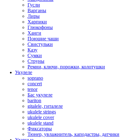
Гусли
Варганы
Лиры
Харпики
Глюкофоны
Ханги
Поющие чаши
Свистульки
Казу
Сумки
Струны
Ремни, ключи, порожки, колотушки
Укулеле
soprano
concert
tenor
Бас укулеле
bariton
gitalele, гиталеле
ukulele strings
ukulele cover
ukulele stand
Фиксаторы
Тюнер, увлажнитель, каподастры, датчики
Ударные