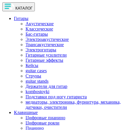
КАТАЛОГ
Гитары
Акустические
Классические
Бас-гитары
Электроакустические
Трансакустические
Электрогитары
Гитарные усилители
Гитарные эффекты
Кейсы
guitar cases
Струны
guitar stands
Держатели для гитар
kombostoyki
Подставки под ногу гитариста
медиаторы, электроника, фурнитура, механика,
датчики, очистители
Клавишные
Цифровые пианино
Цифровые рояли
Пианино