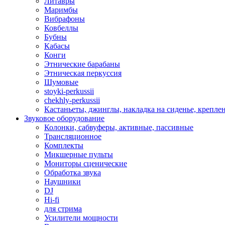
Литавры
Маримбы
Вибрафоны
Ковбеллы
Бубны
Кабасы
Конги
Этнические барабаны
Этническая перкуссия
Шумовые
stoyki-perkussii
chekhly-perkussii
Кастаньеты, джинглы, накладка на сиденье, крепл
Звуковое оборудование
Колонки, сабвуферы, активные, пассивные
Трансляционное
Комплекты
Микшерные пульты
Мониторы сценические
Обработка звука
Наушники
DJ
Hi-fi
для стрима
Усилители мощности