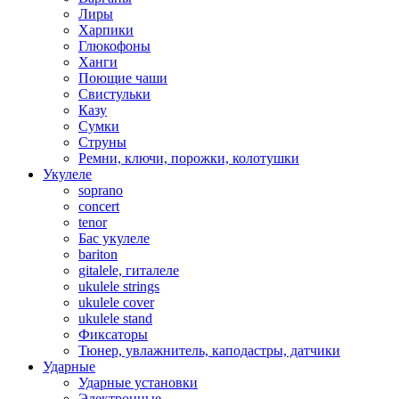
Лиры
Харпики
Глюкофоны
Ханги
Поющие чаши
Свистульки
Казу
Сумки
Струны
Ремни, ключи, порожки, колотушки
Укулеле
soprano
concert
tenor
Бас укулеле
bariton
gitalele, гиталеле
ukulele strings
ukulele cover
ukulele stand
Фиксаторы
Тюнер, увлажнитель, каподастры, датчики
Ударные
Ударные установки
Электронные