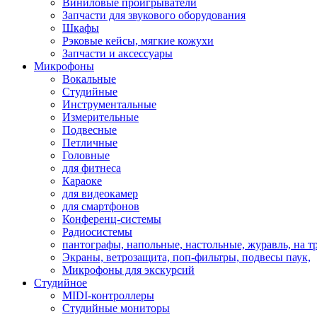
Виниловые проигрыватели
Запчасти для звукового оборудования
Шкафы
Рэковые кейсы, мягкие кожухи
Запчасти и аксессуары
Микрофоны
Вокальные
Студийные
Инструментальные
Измерительные
Подвесные
Петличные
Головные
для фитнеса
Караоке
для видеокамер
для смартфонов
Конференц-системы
Радиосистемы
пантографы, напольные, настольные, журавль, на т
Экраны, ветрозащита, поп-фильтры, подвесы паук,
Микрофоны для экскурсий
Студийное
MIDI-контроллеры
Студийные мониторы