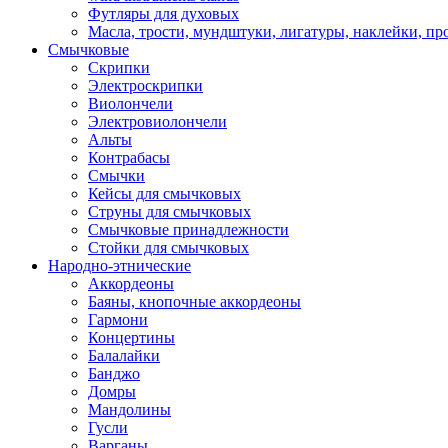
Футляры для духовых
Масла, трости, мундштуки, лигатуры, наклейки, пр
Смычковые
Скрипки
Электроскрипки
Виолончели
Электровиолончели
Альты
Контрабасы
Смычки
Кейсы для смычковых
Струны для смычковых
Смычковые принадлежности
Стойки для смычковых
Народно-этнические
Аккордеоны
Баяны, кнопочные аккордеоны
Гармони
Концертины
Балалайки
Банджо
Домры
Мандолины
Гусли
Варганы