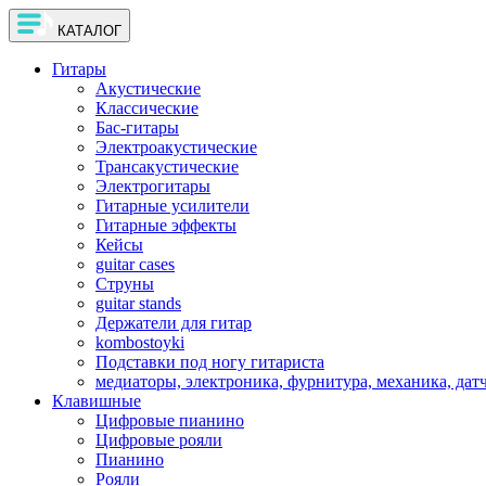
КАТАЛОГ
Гитары
Акустические
Классические
Бас-гитары
Электроакустические
Трансакустические
Электрогитары
Гитарные усилители
Гитарные эффекты
Кейсы
guitar cases
Струны
guitar stands
Держатели для гитар
kombostoyki
Подставки под ногу гитариста
медиаторы, электроника, фурнитура, механика, дат
Клавишные
Цифровые пианино
Цифровые рояли
Пианино
Рояли