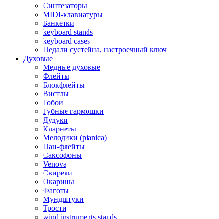
Синтезаторы
MIDI-клавиатуры
Банкетки
keyboard stands
keyboard cases
Педали сустейна, настроечный ключ
Духовые
Медные духовые
Флейты
Блокфлейты
Вистлы
Гобои
Губные гармошки
Дудуки
Кларнеты
Мелодики (pianica)
Пан-флейты
Саксофоны
Venova
Свирели
Окарины
Фаготы
Мундштуки
Трости
wind instruments stands