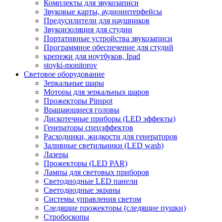
Комплекты для звукозаписи
Звуковые карты, аудиоинтерфейсы
Предусилители для наушников
Звукоизоляция для студии
Портативные устройства звукозаписи
Программное обеспечение для студий
крепежи для ноутбуков, Ipad
stoyki-monitorov
Световое оборудование
Зеркальные шары
Моторы для зеркальных шаров
Прожекторы Pinspot
Вращающиеся головы
Дискотечные приборы (LED эффекты)
Генераторы спецэффектов
Расходники, жидкости для генераторов
Заливные светильники (LED wash)
Лазеры
Прожекторы (LED PAR)
Лампы для световых приборов
Светодиодные LED панели
Светодиодные экраны
Системы управления светом
Следящие прожекторы (следящие пушки)
Стробоскопы