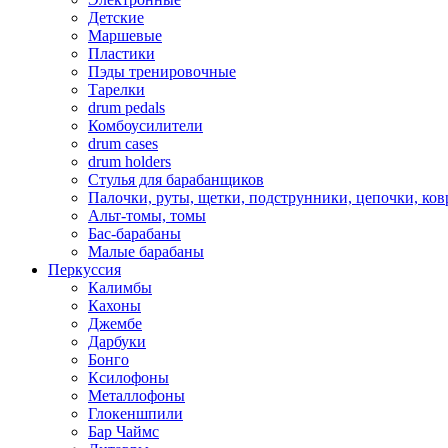
Детские
Маршевые
Пластики
Пэды тренировочные
Тарелки
drum pedals
Комбоусилители
drum cases
drum holders
Стулья для барабанщиков
Палочки, руты, щетки, подструнники, цепочки, ко
Альт-томы, томы
Бас-барабаны
Малые барабаны
Перкуссия
Калимбы
Кахоны
Джембе
Дарбуки
Бонго
Ксилофоны
Металлофоны
Глокеншпили
Бар Чаймс