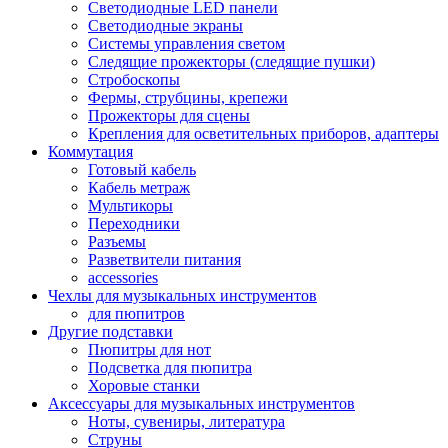
Светодиодные LED панели
Светодиодные экраны
Системы управления светом
Следящие прожекторы (следящие пушки)
Стробоскопы
Фермы, струбцины, крепежи
Прожекторы для сцены
Крепления для осветительных приборов, адаптеры
Коммутация
Готовый кабель
Кабель метраж
Мультикоры
Переходники
Разъемы
Разветвители питания
accessories
Чехлы для музыкальных инструментов
для пюпитров
Другие подставки
Пюпитры для нот
Подсветка для пюпитра
Хоровые станки
Аксессуары для музыкальных инструментов
Ноты, сувениры, литература
Струны