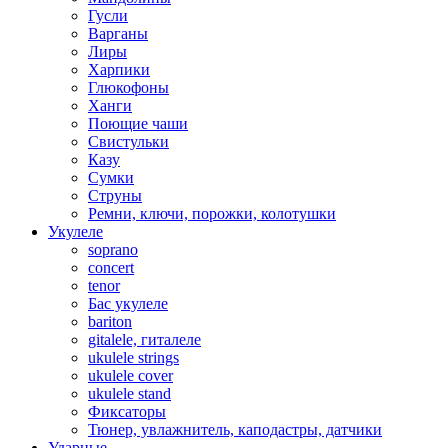
Гусли
Варганы
Лиры
Харпики
Глюкофоны
Ханги
Поющие чаши
Свистульки
Казу
Сумки
Струны
Ремни, ключи, порожки, колотушки
Укулеле
soprano
concert
tenor
Бас укулеле
bariton
gitalele, гиталеле
ukulele strings
ukulele cover
ukulele stand
Фиксаторы
Тюнер, увлажнитель, каподастры, датчики
Ударные