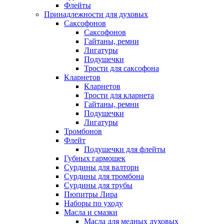
Флейты
Принадлежности для духовых
Саксофонов
Саксофонов
Гайтаны, ремни
Лигатуры
Подушечки
Трости для саксофона
Кларнетов
Кларнетов
Трости для кларнета
Гайтаны, ремни
Подушечки
Лигатуры
Тромбонов
Флейт
Подушечки для флейты
Губных гармошек
Сурдины для валторн
Сурдины для тромбона
Сурдины для трубы
Пюпитры Лира
Наборы по уходу
Масла и смазки
Масла для медных духовых