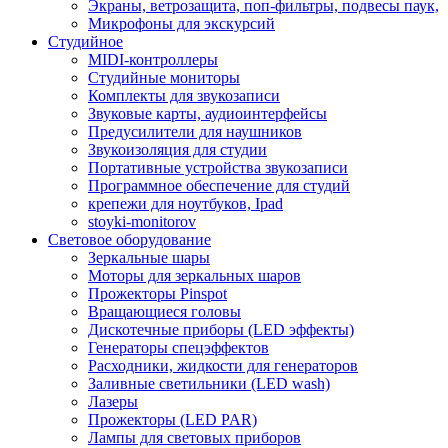
Экраны, ветрозащита, поп-фильтры, подвесы паук,
Микрофоны для экскурсий
Студийное
MIDI-контроллеры
Студийные мониторы
Комплекты для звукозаписи
Звуковые карты, аудиоинтерфейсы
Предусилители для наушников
Звукоизоляция для студии
Портативные устройства звукозаписи
Программное обеспечение для студий
крепежи для ноутбуков, Ipad
stoyki-monitorov
Световое оборудование
Зеркальные шары
Моторы для зеркальных шаров
Прожекторы Pinspot
Вращающиеся головы
Дискотечные приборы (LED эффекты)
Генераторы спецэффектов
Расходники, жидкости для генераторов
Заливные светильники (LED wash)
Лазеры
Прожекторы (LED PAR)
Лампы для световых приборов