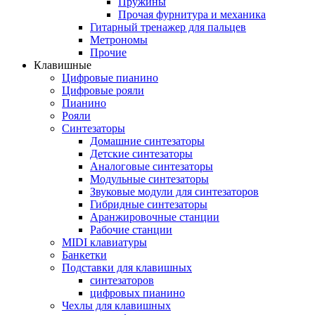
Пружины
Прочая фурнитура и механика
Гитарный тренажер для пальцев
Метрономы
Прочие
Клавишные
Цифровые пианино
Цифровые рояли
Пианино
Рояли
Синтезаторы
Домашние синтезаторы
Детские синтезаторы
Аналоговые синтезаторы
Модульные синтезаторы
Звуковые модули для синтезаторов
Гибридные синтезаторы
Аранжировочные станции
Рабочие станции
MIDI клавиатуры
Банкетки
Подставки для клавишных
синтезаторов
цифровых пианино
Чехлы для клавишных