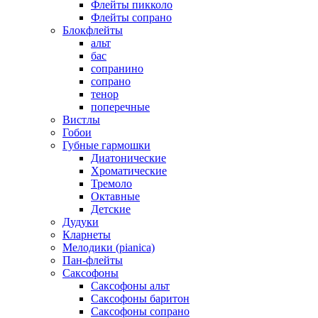
Флейты пикколо
Флейты сопрано
Блокфлейты
альт
бас
сопранино
сопрано
тенор
поперечные
Вистлы
Гобои
Губные гармошки
Диатонические
Хроматические
Тремоло
Октавные
Детские
Дудуки
Кларнеты
Мелодики (pianica)
Пан-флейты
Саксофоны
Саксофоны альт
Саксофоны баритон
Саксофоны сопрано