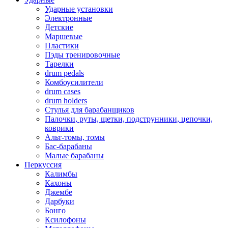
Ударные установки
Электронные
Детские
Маршевые
Пластики
Пэды тренировочные
Тарелки
drum pedals
Комбоусилители
drum cases
drum holders
Стулья для барабанщиков
Палочки, руты, щетки, подструнники, цепочки,
коврики
Альт-томы, томы
Бас-барабаны
Малые барабаны
Перкуссия
Калимбы
Кахоны
Джембе
Дарбуки
Бонго
Ксилофоны