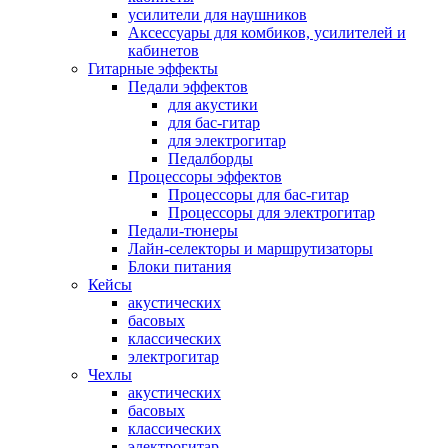
усилители для наушников
Аксессуары для комбиков, усилителей и
кабинетов
Гитарные эффекты
Педали эффектов
для акустики
для бас-гитар
для электрогитар
Педалборды
Процессоры эффектов
Процессоры для бас-гитар
Процессоры для электрогитар
Педали-тюнеры
Лайн-селекторы и маршрутизаторы
Блоки питания
Кейсы
акустических
басовых
классических
электрогитар
Чехлы
акустических
басовых
классических
электрогитар