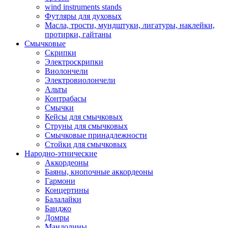
wind instruments stands
Футляры для духовых
Масла, трости, мундштуки, лигатуры, наклейки,
протирки, гайтаны
Смычковые
Скрипки
Электроскрипки
Виолончели
Электровиолончели
Альты
Контрабасы
Смычки
Кейсы для смычковых
Струны для смычковых
Смычковые принадлежности
Стойки для смычковых
Народно-этнические
Аккордеоны
Баяны, кнопочные аккордеоны
Гармони
Концертины
Балалайки
Банджо
Домры
Мандолины