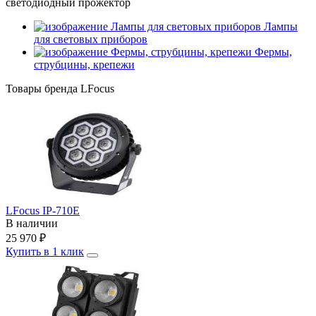
светодиодный прожектор
Лампы
для световых приборов
Фермы,
струбцины, крепежи
Товары бренда LFocus
LFocus IP-710E
В наличии
25 970
₽
Купить в 1 клик