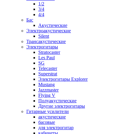
1/2
3/4
4/4
Бас
Акустические
Электроакустические
Silent
Трансакустические
Электрогитары
Stratocaster
Les Paul
SG
Telecaster
Superstrat
Электрогитары Explorer
Mustang
Jazzmaster
Flying V
Полуакустические
Другие электрогитары
Гитарные усилители
акустические
басовые
для электрогитар
кабинеты