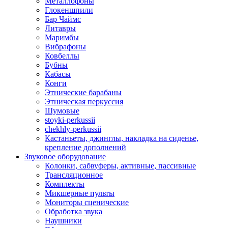
Металлофоны
Глокеншпили
Бар Чаймс
Литавры
Маримбы
Вибрафоны
Ковбеллы
Бубны
Кабасы
Конги
Этнические барабаны
Этническая перкуссия
Шумовые
stoyki-perkussii
chekhly-perkussii
Кастаньеты, джинглы, накладка на сиденье,
крепление дополнений
Звуковое оборудование
Колонки, сабвуферы, активные, пассивные
Трансляционное
Комплекты
Микшерные пульты
Мониторы сценические
Обработка звука
Наушники