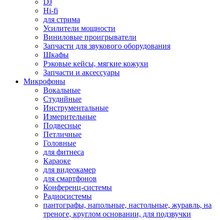
DJ
Hi-fi
для стрима
Усилители мощности
Виниловые проигрыватели
Запчасти для звукового оборудования
Шкафы
Рэковые кейсы, мягкие кожухи
Запчасти и аксессуары
Микрофоны
Вокальные
Студийные
Инструментальные
Измерительные
Подвесные
Петличные
Головные
для фитнеса
Караоке
для видеокамер
для смартфонов
Конференц-системы
Радиосистемы
пантографы, напольные, настольные, журавль, на
треноге, круглом основании, для подзвучки