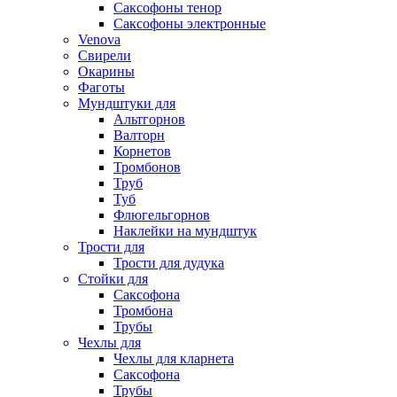
Саксофоны тенор
Саксофоны электронные
Venova
Свирели
Окарины
Фаготы
Мундштуки для
Альтгорнов
Валторн
Корнетов
Тромбонов
Труб
Туб
Флюгельгорнов
Наклейки на мундштук
Трости для
Трости для дудука
Стойки для
Саксофона
Тромбона
Трубы
Чехлы для
Чехлы для кларнета
Саксофона
Трубы