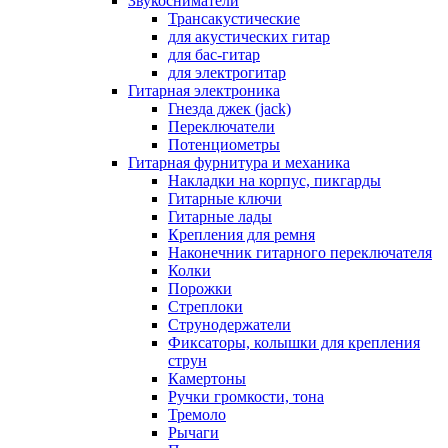
Звукосниматели
Трансакустические
для акустических гитар
для бас-гитар
для электрогитар
Гитарная электроника
Гнезда джек (jack)
Переключатели
Потенциометры
Гитарная фурнитура и механика
Накладки на корпус, пикгарды
Гитарные ключи
Гитарные лады
Крепления для ремня
Наконечник гитарного переключателя
Колки
Порожки
Стреплоки
Струнодержатели
Фиксаторы, колышки для крепления
струн
Камертоны
Ручки громкости, тона
Тремоло
Рычаги