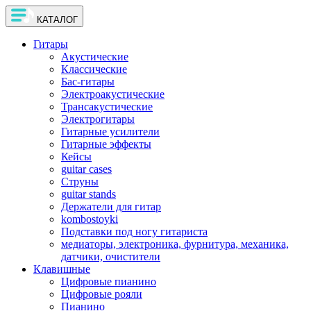
КАТАЛОГ
Гитары
Акустические
Классические
Бас-гитары
Электроакустические
Трансакустические
Электрогитары
Гитарные усилители
Гитарные эффекты
Кейсы
guitar cases
Струны
guitar stands
Держатели для гитар
kombostoyki
Подставки под ногу гитариста
медиаторы, электроника, фурнитура, механика,
датчики, очистители
Клавишные
Цифровые пианино
Цифровые рояли
Пианино