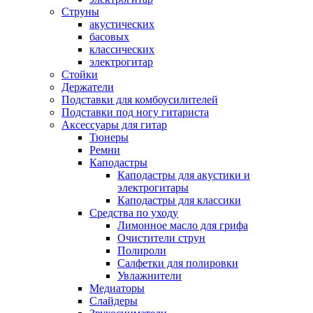
Струны
акустических
басовых
классических
электрогитар
Стойки
Держатели
Подставки для комбоусилителей
Подставки под ногу гитариста
Аксессуары для гитар
Тюнеры
Ремни
Каподастры
Каподастры для акустики и
электрогитары
Каподастры для классики
Средства по уходу
Лимонное масло для грифа
Очистители струн
Полироли
Салфетки для полировки
Увлажнители
Медиаторы
Слайдеры