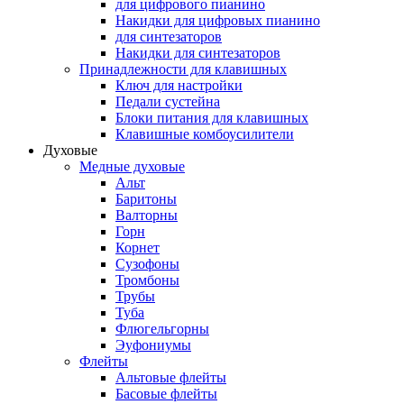
для цифрового пианино
Накидки для цифровых пианино
для синтезаторов
Накидки для синтезаторов
Принадлежности для клавишных
Ключ для настройки
Педали сустейна
Блоки питания для клавишных
Клавишные комбоусилители
Духовые
Медные духовые
Альт
Баритоны
Валторны
Горн
Корнет
Сузофоны
Тромбоны
Трубы
Туба
Флюгельгорны
Эуфониумы
Флейты
Альтовые флейты
Басовые флейты