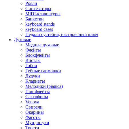
Рояли
Синтезаторы
MIDI-клавиатуры
Банкетки
keyboard stands
keyboard cases
Педали сустейна, настроечный ключ
Духовые
Медные духовые
Флейты
Блокфлейты
Вистлы
Гобои
Губные гармошки
Дудуки
Кларнеты
Мелодики (pianica)
Пан-флейты
Саксофоны
Venova
Свирели
Окарины
Фаготы
Мундштуки
Трости