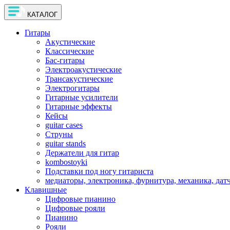
КАТАЛОГ
Гитары
Акустические
Классические
Бас-гитары
Электроакустические
Трансакустические
Электрогитары
Гитарные усилители
Гитарные эффекты
Кейсы
guitar cases
Струны
guitar stands
Держатели для гитар
kombostoyki
Подставки под ногу гитариста
медиаторы, электроника, фурнитура, механика, дат
Клавишные
Цифровые пианино
Цифровые рояли
Пианино
Рояли