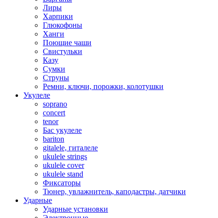
Лиры
Харпики
Глюкофоны
Ханги
Поющие чаши
Свистульки
Казу
Сумки
Струны
Ремни, ключи, порожки, колотушки
Укулеле
soprano
concert
tenor
Бас укулеле
bariton
gitalele, гиталеле
ukulele strings
ukulele cover
ukulele stand
Фиксаторы
Тюнер, увлажнитель, каподастры, датчики
Ударные
Ударные установки
Электронные