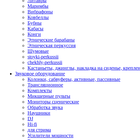
Литавры
Маримбы
Вибрафоны
Ковбеллы
Бубны
Кабасы
Конги
Этнические барабаны
Этническая перкуссия
Шумовые
stoyki-perkussii
chekhly-perkussii
Кастаньеты, джинглы, накладка на сиденье, крепл
Звуковое оборудование
Колонки, сабвуферы, активные, пассивные
Трансляционное
Комплекты
Микшерные пульты
Мониторы сценические
Обработка звука
Наушники
DJ
Hi-fi
для стрима
Усилители мощности