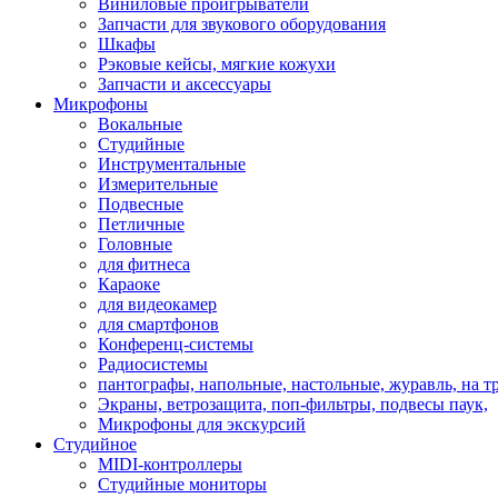
Виниловые проигрыватели
Запчасти для звукового оборудования
Шкафы
Рэковые кейсы, мягкие кожухи
Запчасти и аксессуары
Микрофоны
Вокальные
Студийные
Инструментальные
Измерительные
Подвесные
Петличные
Головные
для фитнеса
Караоке
для видеокамер
для смартфонов
Конференц-системы
Радиосистемы
пантографы, напольные, настольные, журавль, на т
Экраны, ветрозащита, поп-фильтры, подвесы паук,
Микрофоны для экскурсий
Студийное
MIDI-контроллеры
Студийные мониторы