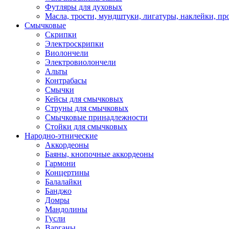
Футляры для духовых
Масла, трости, мундштуки, лигатуры, наклейки, пр
Смычковые
Скрипки
Электроскрипки
Виолончели
Электровиолончели
Альты
Контрабасы
Смычки
Кейсы для смычковых
Струны для смычковых
Смычковые принадлежности
Стойки для смычковых
Народно-этнические
Аккордеоны
Баяны, кнопочные аккордеоны
Гармони
Концертины
Балалайки
Банджо
Домры
Мандолины
Гусли
Варганы