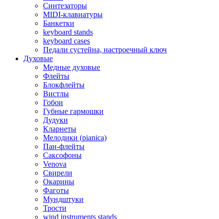
Синтезаторы
MIDI-клавиатуры
Банкетки
keyboard stands
keyboard cases
Педали сустейна, настроечный ключ
Духовые
Медные духовые
Флейты
Блокфлейты
Вистлы
Гобои
Губные гармошки
Дудуки
Кларнеты
Мелодики (pianica)
Пан-флейты
Саксофоны
Venova
Свирели
Окарины
Фаготы
Мундштуки
Трости
wind instruments stands