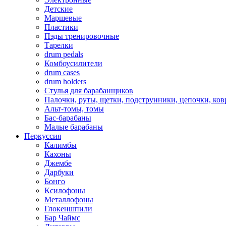
Детские
Маршевые
Пластики
Пэды тренировочные
Тарелки
drum pedals
Комбоусилители
drum cases
drum holders
Стулья для барабанщиков
Палочки, руты, щетки, подструнники, цепочки, ко
Альт-томы, томы
Бас-барабаны
Малые барабаны
Перкуссия
Калимбы
Кахоны
Джембе
Дарбуки
Бонго
Ксилофоны
Металлофоны
Глокеншпили
Бар Чаймс