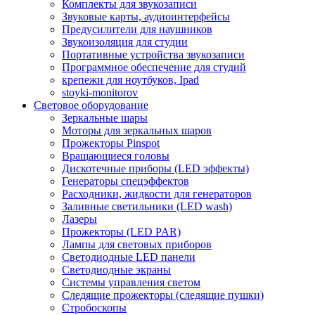
Комплекты для звукозаписи
Звуковые карты, аудиоинтерфейсы
Предусилители для наушников
Звукоизоляция для студии
Портативные устройства звукозаписи
Программное обеспечение для студий
крепежи для ноутбуков, Ipad
stoyki-monitorov
Световое оборудование
Зеркальные шары
Моторы для зеркальных шаров
Прожекторы Pinspot
Вращающиеся головы
Дискотечные приборы (LED эффекты)
Генераторы спецэффектов
Расходники, жидкости для генераторов
Заливные светильники (LED wash)
Лазеры
Прожекторы (LED PAR)
Лампы для световых приборов
Светодиодные LED панели
Светодиодные экраны
Системы управления светом
Следящие прожекторы (следящие пушки)
Стробоскопы