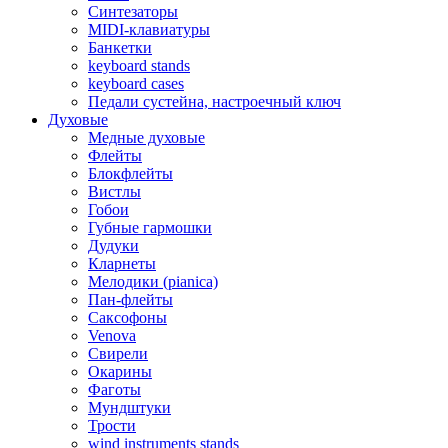
Синтезаторы
MIDI-клавиатуры
Банкетки
keyboard stands
keyboard cases
Педали сустейна, настроечный ключ
Духовые
Медные духовые
Флейты
Блокфлейты
Вистлы
Гобои
Губные гармошки
Дудуки
Кларнеты
Мелодики (pianica)
Пан-флейты
Саксофоны
Venova
Свирели
Окарины
Фаготы
Мундштуки
Трости
wind instruments stands