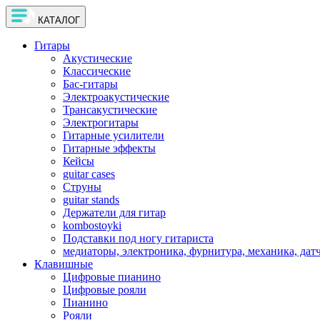
КАТАЛОГ
Гитары
Акустические
Классические
Бас-гитары
Электроакустические
Трансакустические
Электрогитары
Гитарные усилители
Гитарные эффекты
Кейсы
guitar cases
Струны
guitar stands
Держатели для гитар
kombostoyki
Подставки под ногу гитариста
медиаторы, электроника, фурнитура, механика, дат
Клавишные
Цифровые пианино
Цифровые рояли
Пианино
Рояли