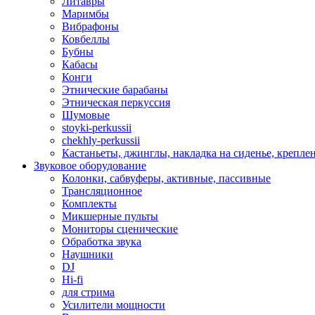
Литавры
Маримбы
Вибрафоны
Ковбеллы
Бубны
Кабасы
Конги
Этнические барабаны
Этническая перкуссия
Шумовые
stoyki-perkussii
chekhly-perkussii
Кастаньеты, джинглы, накладка на сиденье, крепл
Звуковое оборудование
Колонки, сабвуферы, активные, пассивные
Трансляционное
Комплекты
Микшерные пульты
Мониторы сценические
Обработка звука
Наушники
DJ
Hi-fi
для стрима
Усилители мощности