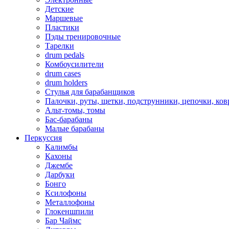
Детские
Маршевые
Пластики
Пэды тренировочные
Тарелки
drum pedals
Комбоусилители
drum cases
drum holders
Стулья для барабанщиков
Палочки, руты, щетки, подструнники, цепочки, ко
Альт-томы, томы
Бас-барабаны
Малые барабаны
Перкуссия
Калимбы
Кахоны
Джембе
Дарбуки
Бонго
Ксилофоны
Металлофоны
Глокеншпили
Бар Чаймс