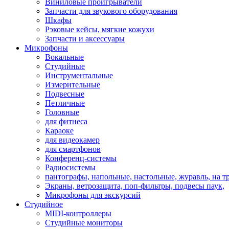
Виниловые проигрыватели
Запчасти для звукового оборудования
Шкафы
Рэковые кейсы, мягкие кожухи
Запчасти и аксессуары
Микрофоны
Вокальные
Студийные
Инструментальные
Измерительные
Подвесные
Петличные
Головные
для фитнеса
Караоке
для видеокамер
для смартфонов
Конференц-системы
Радиосистемы
пантографы, напольные, настольные, журавль, на т
Экраны, ветрозащита, поп-фильтры, подвесы паук,
Микрофоны для экскурсий
Студийное
MIDI-контроллеры
Студийные мониторы