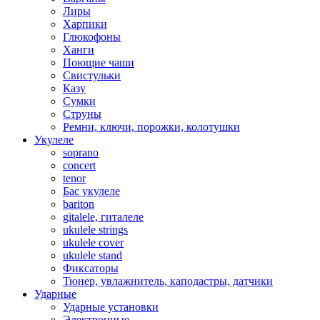
Лиры
Харпики
Глюкофоны
Ханги
Поющие чаши
Свистульки
Казу
Сумки
Струны
Ремни, ключи, порожки, колотушки
Укулеле
soprano
concert
tenor
Бас укулеле
bariton
gitalele, гиталеле
ukulele strings
ukulele cover
ukulele stand
Фиксаторы
Тюнер, увлажнитель, каподастры, датчики
Ударные
Ударные установки
Электронные