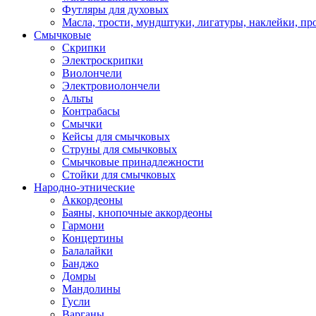
Футляры для духовых
Масла, трости, мундштуки, лигатуры, наклейки, пр
Смычковые
Скрипки
Электроскрипки
Виолончели
Электровиолончели
Альты
Контрабасы
Смычки
Кейсы для смычковых
Струны для смычковых
Смычковые принадлежности
Стойки для смычковых
Народно-этнические
Аккордеоны
Баяны, кнопочные аккордеоны
Гармони
Концертины
Балалайки
Банджо
Домры
Мандолины
Гусли
Варганы