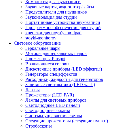
Комплекты для звукозаписи
Звуковые карты, аудиоинтерфейсы
Предусилители для наушников
Звукоизоляция для студии
Портативные устройства звукозаписи
Программное обеспечение для студий
крепежи для ноутбуков, Ipad
stoyki-monitorov
Световое оборудование
Зеркальные шары
Моторы для зеркальных шаров
Прожекторы Pinspot
Вращающиеся головы
Дискотечные приборы (LED эффекты)
Генераторы спецэффектов
Расходники, жидкости для генераторов
Заливные светильники (LED wash)
Лазеры
Прожекторы (LED PAR)
Лампы для световых приборов
Светодиодные LED панели
Светодиодные экраны
Системы управления светом
Следящие прожекторы (следящие пушки)
Стробоскопы