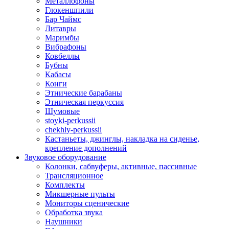
Металлофоны
Глокеншпили
Бар Чаймс
Литавры
Маримбы
Вибрафоны
Ковбеллы
Бубны
Кабасы
Конги
Этнические барабаны
Этническая перкуссия
Шумовые
stoyki-perkussii
chekhly-perkussii
Кастаньеты, джинглы, накладка на сиденье,
крепление дополнений
Звуковое оборудование
Колонки, сабвуферы, активные, пассивные
Трансляционное
Комплекты
Микшерные пульты
Мониторы сценические
Обработка звука
Наушники