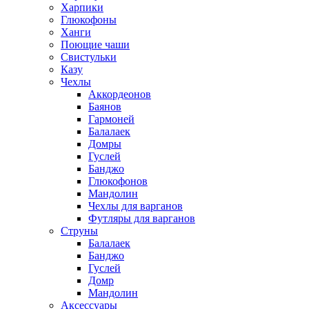
Харпики
Глюкофоны
Ханги
Поющие чаши
Свистульки
Казу
Чехлы
Аккордеонов
Баянов
Гармоней
Балалаек
Домры
Гуслей
Банджо
Глюкофонов
Мандолин
Чехлы для варганов
Футляры для варганов
Струны
Балалаек
Банджо
Гуслей
Домр
Мандолин
Аксессуары