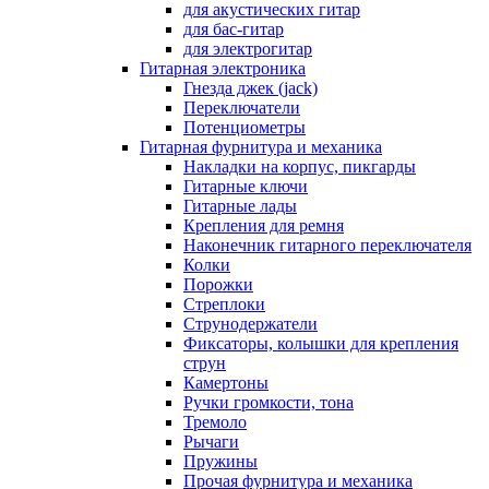
для акустических гитар
для бас-гитар
для электрогитар
Гитарная электроника
Гнезда джек (jack)
Переключатели
Потенциометры
Гитарная фурнитура и механика
Накладки на корпус, пикгарды
Гитарные ключи
Гитарные лады
Крепления для ремня
Наконечник гитарного переключателя
Колки
Порожки
Стреплоки
Струнодержатели
Фиксаторы, колышки для крепления
струн
Камертоны
Ручки громкости, тона
Тремоло
Рычаги
Пружины
Прочая фурнитура и механика