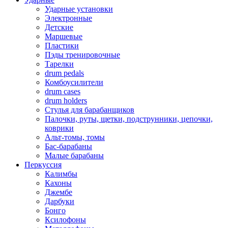
Ударные установки
Электронные
Детские
Маршевые
Пластики
Пэды тренировочные
Тарелки
drum pedals
Комбоусилители
drum cases
drum holders
Стулья для барабанщиков
Палочки, руты, щетки, подструнники, цепочки,
коврики
Альт-томы, томы
Бас-барабаны
Малые барабаны
Перкуссия
Калимбы
Кахоны
Джембе
Дарбуки
Бонго
Ксилофоны