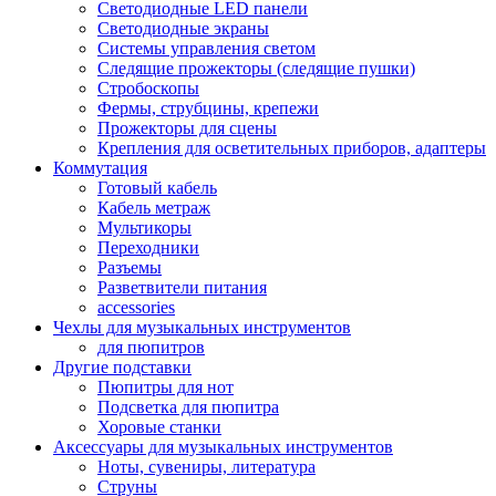
Светодиодные LED панели
Светодиодные экраны
Системы управления светом
Следящие прожекторы (следящие пушки)
Стробоскопы
Фермы, струбцины, крепежи
Прожекторы для сцены
Крепления для осветительных приборов, адаптеры
Коммутация
Готовый кабель
Кабель метраж
Мультикоры
Переходники
Разъемы
Разветвители питания
accessories
Чехлы для музыкальных инструментов
для пюпитров
Другие подставки
Пюпитры для нот
Подсветка для пюпитра
Хоровые станки
Аксессуары для музыкальных инструментов
Ноты, сувениры, литература
Струны