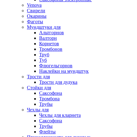
Venova
Свирели
Окарины
Фаготы
Мундштуки для
Альтгорнов
Валторн
Корнетов
Тромбонов
Труб
Туб
Флюгельгорнов
Наклейки на мундштук
Трости для
Трости для дудука
Стойки для
Саксофона
Тромбона
Трубы
Чехлы для
Чехлы для кларнета
Саксофона
Трубы
Флейты