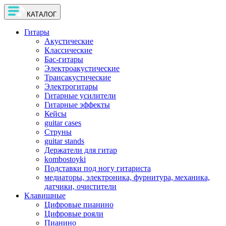
КАТАЛОГ
Гитары
Акустические
Классические
Бас-гитары
Электроакустические
Трансакустические
Электрогитары
Гитарные усилители
Гитарные эффекты
Кейсы
guitar cases
Струны
guitar stands
Держатели для гитар
kombostoyki
Подставки под ногу гитариста
медиаторы, электроника, фурнитура, механика,
датчики, очистители
Клавишные
Цифровые пианино
Цифровые рояли
Пианино