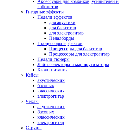
Аксессуары для комбиков, усилителей и
кабинетов
Гитарные эффекты
Педали эффектов
для акустики
для бас-гитар
для электрогитар
Педалборды
Процессоры эффектов
Процессоры для бас-гитар
Процессоры для электрогитар
Педали-тюнеры
Лайн-селекторы и маршрутизаторы
Блоки питания
Кейсы
акустических
басовых
классических
электрогитар
Чехлы
акустических
басовых
классических
электрогитар
Струны