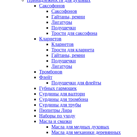
Принадлежности для духовых
Саксофонов
Саксофонов
Гайтаны, ремни
Лигатуры
Подушечки
Трости для саксофона
Кларнетов
Кларнетов
Трости для кларнета
Гайтаны, ремни
Подушечки
Лигатуры
Тромбонов
Флейт
Подушечки для флейты
Губных гармошек
Сурдины для валторн
Сурдины для тромбона
Сурдины для трубы
Пюпитры Лира
Наборы по уходу
Масла и смазки
Масла для медных духовых
Масла для механики деревянных