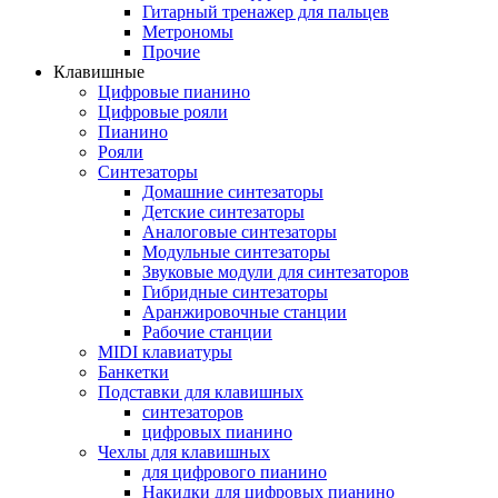
Гитарный тренажер для пальцев
Метрономы
Прочие
Клавишные
Цифровые пианино
Цифровые рояли
Пианино
Рояли
Синтезаторы
Домашние синтезаторы
Детские синтезаторы
Аналоговые синтезаторы
Модульные синтезаторы
Звуковые модули для синтезаторов
Гибридные синтезаторы
Аранжировочные станции
Рабочие станции
MIDI клавиатуры
Банкетки
Подставки для клавишных
синтезаторов
цифровых пианино
Чехлы для клавишных
для цифрового пианино
Накидки для цифровых пианино