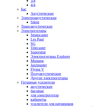
3/4
4/4
Бас
Акустические
Электроакустические
Silent
Трансакустические
Электрогитары
Stratocaster
Les Paul
SG
Telecaster
Superstrat
Электрогитары Explorer
Mustang
Jazzmaster
Flying V
Полуакустические
Другие электрогитары
Гитарные усилители
акустические
басовые
для электрогитар
кабинеты
усилители для наушников