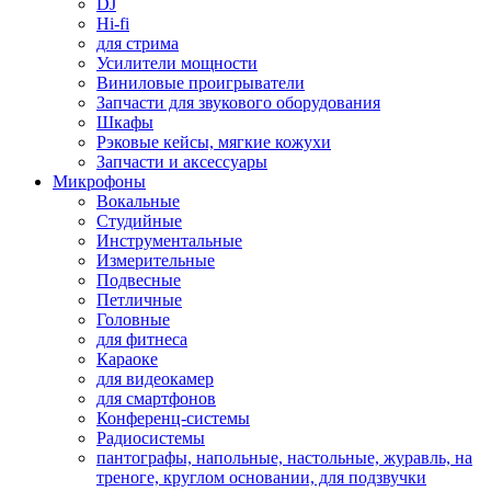
DJ
Hi-fi
для стрима
Усилители мощности
Виниловые проигрыватели
Запчасти для звукового оборудования
Шкафы
Рэковые кейсы, мягкие кожухи
Запчасти и аксессуары
Микрофоны
Вокальные
Студийные
Инструментальные
Измерительные
Подвесные
Петличные
Головные
для фитнеса
Караоке
для видеокамер
для смартфонов
Конференц-системы
Радиосистемы
пантографы, напольные, настольные, журавль, на
треноге, круглом основании, для подзвучки