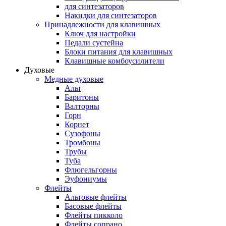
для синтезаторов
Накидки для синтезаторов
Принадлежности для клавишных
Ключ для настройки
Педали сустейна
Блоки питания для клавишных
Клавишные комбоусилители
Духовые
Медные духовые
Альт
Баритоны
Валторны
Горн
Корнет
Сузофоны
Тромбоны
Трубы
Туба
Флюгельгорны
Эуфониумы
Флейты
Альтовые флейты
Басовые флейты
Флейты пикколо
Флейты сопрано