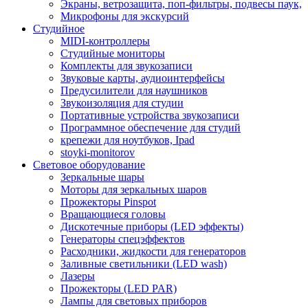
Экраны, ветрозащита, поп-фильтры, подвесы паук,
Микрофоны для экскурсий
Студийное
MIDI-контроллеры
Студийные мониторы
Комплекты для звукозаписи
Звуковые карты, аудиоинтерфейсы
Предусилители для наушников
Звукоизоляция для студии
Портативные устройства звукозаписи
Программное обеспечение для студий
крепежи для ноутбуков, Ipad
stoyki-monitorov
Световое оборудование
Зеркальные шары
Моторы для зеркальных шаров
Прожекторы Pinspot
Вращающиеся головы
Дискотечные приборы (LED эффекты)
Генераторы спецэффектов
Расходники, жидкости для генераторов
Заливные светильники (LED wash)
Лазеры
Прожекторы (LED PAR)
Лампы для световых приборов