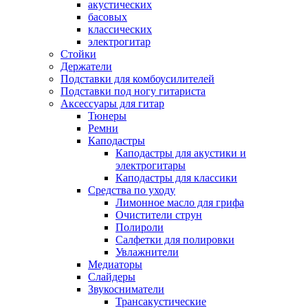
акустических
басовых
классических
электрогитар
Стойки
Держатели
Подставки для комбоусилителей
Подставки под ногу гитариста
Аксессуары для гитар
Тюнеры
Ремни
Каподастры
Каподастры для акустики и
электрогитары
Каподастры для классики
Средства по уходу
Лимонное масло для грифа
Очистители струн
Полироли
Салфетки для полировки
Увлажнители
Медиаторы
Слайдеры
Звукосниматели
Трансакустические