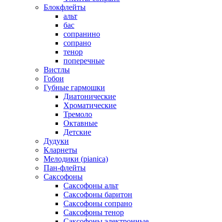
Блокфлейты
альт
бас
сопранино
сопрано
тенор
поперечные
Вистлы
Гобои
Губные гармошки
Диатонические
Хроматические
Тремоло
Октавные
Детские
Дудуки
Кларнеты
Мелодики (pianica)
Пан-флейты
Саксофоны
Саксофоны альт
Саксофоны баритон
Саксофоны сопрано
Саксофоны тенор
Саксофоны электронные