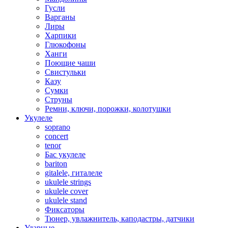
Гусли
Варганы
Лиры
Харпики
Глюкофоны
Ханги
Поющие чаши
Свистульки
Казу
Сумки
Струны
Ремни, ключи, порожки, колотушки
Укулеле
soprano
concert
tenor
Бас укулеле
bariton
gitalele, гиталеле
ukulele strings
ukulele cover
ukulele stand
Фиксаторы
Тюнер, увлажнитель, каподастры, датчики
Ударные