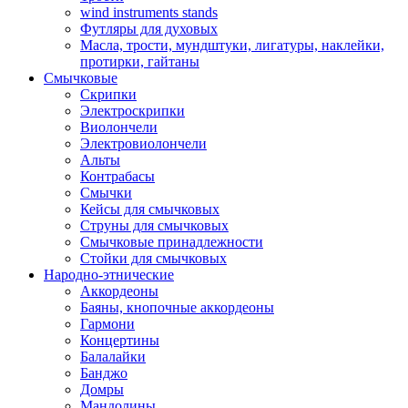
wind instruments stands
Футляры для духовых
Масла, трости, мундштуки, лигатуры, наклейки,
протирки, гайтаны
Смычковые
Скрипки
Электроскрипки
Виолончели
Электровиолончели
Альты
Контрабасы
Смычки
Кейсы для смычковых
Струны для смычковых
Смычковые принадлежности
Стойки для смычковых
Народно-этнические
Аккордеоны
Баяны, кнопочные аккордеоны
Гармони
Концертины
Балалайки
Банджо
Домры
Мандолины