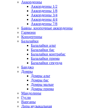
Аккордеоны
Аккордеоны 1/2
Аккордеоны 1/8
Аккордеоны 3/4
Аккордеоны 4/4
Аккордеоны 7/8
Баяны, кнопочные аккордеоны
Гармони
Концертины
Балалайки
Балалайки альт
Балалайки бас
Балалайки контрабас
Балалайки прима
Балалайки секунда
Банджо
Домры
Домры альт
Домры бас
Домры малые
Домры прима
Мандолины
Гусли
Варганы
Лира музыкальная