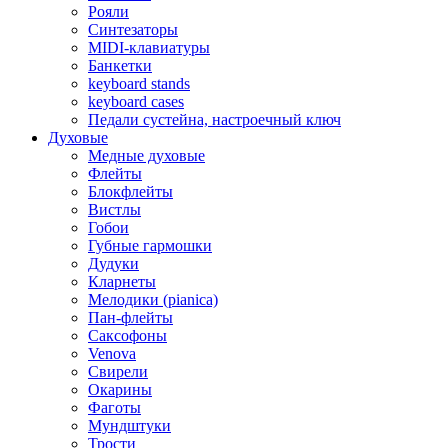
Рояли
Синтезаторы
MIDI-клавиатуры
Банкетки
keyboard stands
keyboard cases
Педали сустейна, настроечный ключ
Духовые
Медные духовые
Флейты
Блокфлейты
Вистлы
Гобои
Губные гармошки
Дудуки
Кларнеты
Мелодики (pianica)
Пан-флейты
Саксофоны
Venova
Свирели
Окарины
Фаготы
Мундштуки
Трости