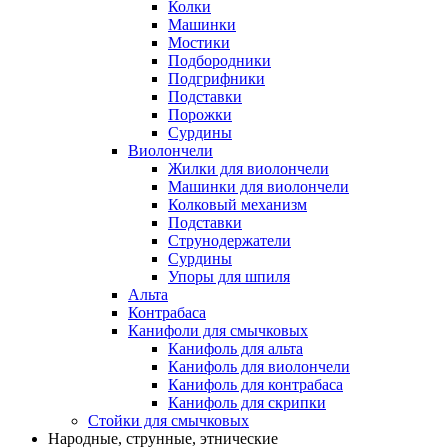
Колки
Машинки
Мостики
Подбородники
Подгрифники
Подставки
Порожки
Сурдины
Виолончели
Жилки для виолончели
Машинки для виолончели
Колковый механизм
Подставки
Струнодержатели
Сурдины
Упоры для шпиля
Альта
Контрабаса
Канифоли для смычковых
Канифоль для альта
Канифоль для виолончели
Канифоль для контрабаса
Канифоль для скрипки
Стойки для смычковых
Народные, струнные, этнические