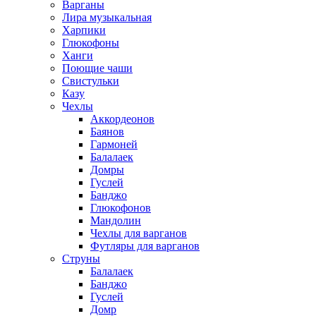
Варганы
Лира музыкальная
Харпики
Глюкофоны
Ханги
Поющие чаши
Свистульки
Казу
Чехлы
Аккордеонов
Баянов
Гармоней
Балалаек
Домры
Гуслей
Банджо
Глюкофонов
Мандолин
Чехлы для варганов
Футляры для варганов
Струны
Балалаек
Банджо
Гуслей
Домр