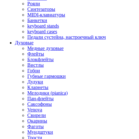
Рояли
Синтезаторы
MIDI-клавиатуры
Банкетки
keyboard stands
keyboard cases
Педали сустейна, настроечный ключ
Духовые
Медные духовые
Флейты
Блокфлейты
Вистлы
Гобои
Губные гармошки
Дудуки
Кларнеты
Мелодики (pianica)
Пан-флейты
Саксофоны
Venova
Свирели
Окарины
Фаготы
Мундштуки
Трости