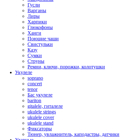
Гусли
Варганы
Лиры
Харпики
Глюкофоны
Ханги
Поющие чаши
Свистульки
Казу
Сумки
Струны
Ремни, ключи, порожки, колотушки
Укулеле
soprano
concert
tenor
Бас укулеле
bariton
gitalele, гиталеле
ukulele strings
ukulele cover
ukulele stand
Фиксаторы
Тюнер, увлажнитель, каподастры, датчики
Ударные