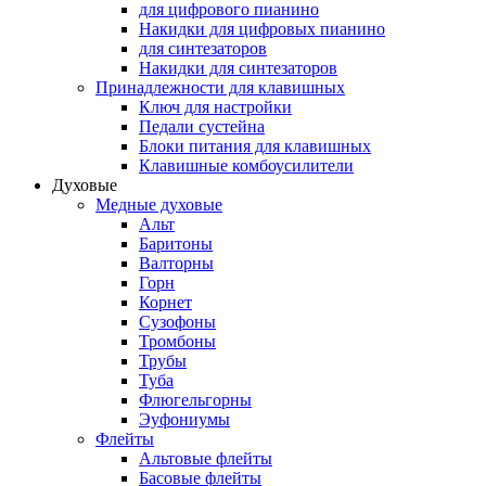
для цифрового пианино
Накидки для цифровых пианино
для синтезаторов
Накидки для синтезаторов
Принадлежности для клавишных
Ключ для настройки
Педали сустейна
Блоки питания для клавишных
Клавишные комбоусилители
Духовые
Медные духовые
Альт
Баритоны
Валторны
Горн
Корнет
Сузофоны
Тромбоны
Трубы
Туба
Флюгельгорны
Эуфониумы
Флейты
Альтовые флейты
Басовые флейты