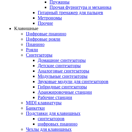
Пружины
Прочая фурнитура и механика
Гитарный тренажер для пальцев
Метрономы
Прочие
Клавишные
Цифровые пианино
Цифровые рояли
Пианино
Рояли
Синтезаторы
Домашние синтезаторы
Детские синтезаторы
Аналоговые синтезаторы
Модульные синтезаторы
Звуковые модули для синтезаторов
Гибридные синтезаторы
Аранжировочные станции
Рабочие станции
MIDI клавиатуры
Банкетки
Подставки для клавишных
синтезаторов
цифровых пианино
Чехлы для клавишных