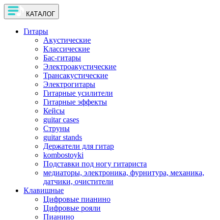
КАТАЛОГ
Гитары
Акустические
Классические
Бас-гитары
Электроакустические
Трансакустические
Электрогитары
Гитарные усилители
Гитарные эффекты
Кейсы
guitar cases
Струны
guitar stands
Держатели для гитар
kombostoyki
Подставки под ногу гитариста
медиаторы, электроника, фурнитура, механика,
датчики, очистители
Клавишные
Цифровые пианино
Цифровые рояли
Пианино