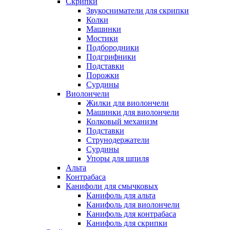
Скрипки
Звукосниматели для скрипки
Колки
Машинки
Мостики
Подбородники
Подгрифники
Подставки
Порожки
Сурдины
Виолончели
Жилки для виолончели
Машинки для виолончели
Колковый механизм
Подставки
Струнодержатели
Сурдины
Упоры для шпиля
Альта
Контрабаса
Канифоли для смычковых
Канифоль для альта
Канифоль для виолончели
Канифоль для контрабаса
Канифоль для скрипки