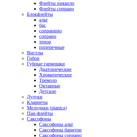
Флейты пикколо
Флейты сопрано
Блокфлейты
альт
бас
сопранино
сопрано
тенор
поперечные
Вистлы
Гобои
Губные гармошки
Диатонические
Хроматические
Тремоло
Октавные
Детские
Дудуки
Кларнеты
Мелодики (pianica)
Пан-флейты
Саксофоны
Саксофоны альт
Саксофоны баритон
Саксофоны сопрано