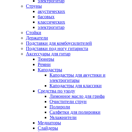
электрогитар
Струны
акустических
басовых
классических
электрогитар
Стойки
Держатели
Подставки для комбоусилителей
Подставки под ногу гитариста
Аксессуары для гитар
Тюнеры
Ремни
Каподастры
Каподастры для акустики и
электрогитары
Каподастры для классики
Средства по уходу
Лимонное масло для грифа
Очистители струн
Полироли
Салфетки для полировки
Увлажнители
Медиаторы
Слайдеры