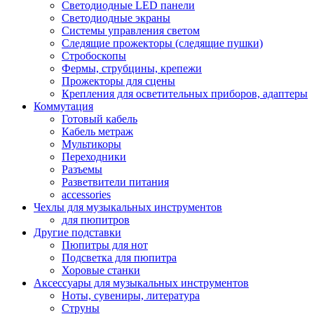
Светодиодные LED панели
Светодиодные экраны
Системы управления светом
Следящие прожекторы (следящие пушки)
Стробоскопы
Фермы, струбцины, крепежи
Прожекторы для сцены
Крепления для осветительных приборов, адаптеры
Коммутация
Готовый кабель
Кабель метраж
Мультикоры
Переходники
Разъемы
Разветвители питания
accessories
Чехлы для музыкальных инструментов
для пюпитров
Другие подставки
Пюпитры для нот
Подсветка для пюпитра
Хоровые станки
Аксессуары для музыкальных инструментов
Ноты, сувениры, литература
Струны