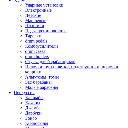
Ударные установки
Электронные
Детские
Маршевые
Пластики
Пэды тренировочные
Тарелки
drum pedals
Комбоусилители
drum cases
drum holders
Стулья для барабанщиков
Палочки, руты, щетки, подструнники, цепочки,
коврики
Альт-томы, томы
Бас-барабаны
Малые барабаны
Перкуссия
Калимбы
Кахоны
Джембе
Дарбуки
Бонго
Ксилофоны