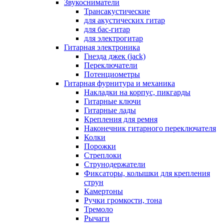
Звукосниматели
Трансакустические
для акустических гитар
для бас-гитар
для электрогитар
Гитарная электроника
Гнезда джек (jack)
Переключатели
Потенциометры
Гитарная фурнитура и механика
Накладки на корпус, пикгарды
Гитарные ключи
Гитарные лады
Крепления для ремня
Наконечник гитарного переключателя
Колки
Порожки
Стреплоки
Струнодержатели
Фиксаторы, колышки для крепления
струн
Камертоны
Ручки громкости, тона
Тремоло
Рычаги