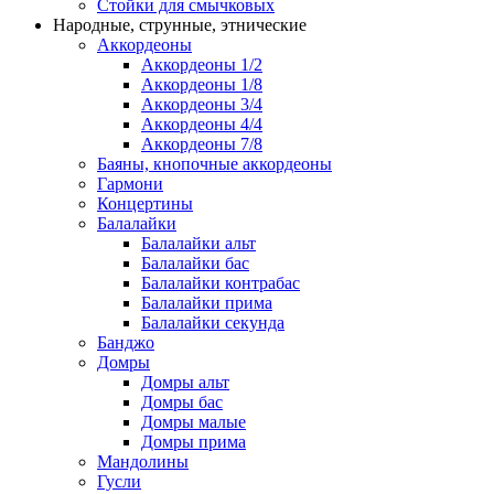
Стойки для смычковых
Народные, струнные, этнические
Аккордеоны
Аккордеоны 1/2
Аккордеоны 1/8
Аккордеоны 3/4
Аккордеоны 4/4
Аккордеоны 7/8
Баяны, кнопочные аккордеоны
Гармони
Концертины
Балалайки
Балалайки альт
Балалайки бас
Балалайки контрабас
Балалайки прима
Балалайки секунда
Банджо
Домры
Домры альт
Домры бас
Домры малые
Домры прима
Мандолины
Гусли