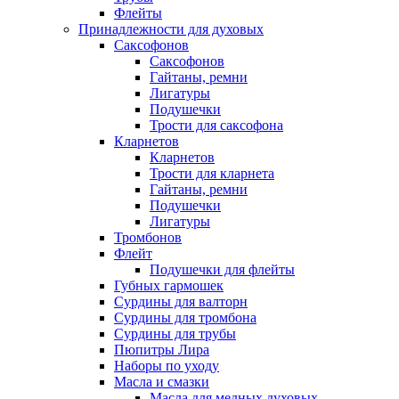
Флейты
Принадлежности для духовых
Саксофонов
Саксофонов
Гайтаны, ремни
Лигатуры
Подушечки
Трости для саксофона
Кларнетов
Кларнетов
Трости для кларнета
Гайтаны, ремни
Подушечки
Лигатуры
Тромбонов
Флейт
Подушечки для флейты
Губных гармошек
Сурдины для валторн
Сурдины для тромбона
Сурдины для трубы
Пюпитры Лира
Наборы по уходу
Масла и смазки
Масла для медных духовых