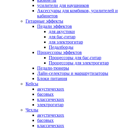
кабинеты
усилители для наушников
Аксессуары для комбиков, усилителей и
кабинетов
Гитарные эффекты
Педали эффектов
для акустики
для бас-гитар
для электрогитар
Педалборды
Процессоры эффектов
Процессоры для бас-гитар
Процессоры для электрогитар
Педали-тюнеры
Лайн-селекторы и маршрутизаторы
Блоки питания
Кейсы
акустических
басовых
классических
электрогитар
Чехлы
акустических
басовых
классических