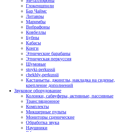
Металлофоны
Глокеншпили
Бар Чаймс
Литавры
Маримбы
Вибрафоны
Ковбеллы
Бубны
Кабасы
Конги
Этнические барабаны
Этническая перкуссия
Шумовые
stoyki-perkussii
chekhly-perkussii
Кастаньеты, джинглы, накладка на сиденье,
крепление дополнений
Звуковое оборудование
Колонки, сабвуферы, активные, пассивные
Трансляционное
Комплекты
Микшерные пульты
Мониторы сценические
Обработка звука
Наушники