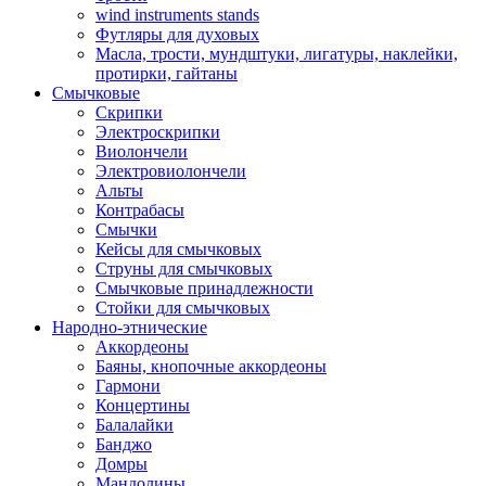
wind instruments stands
Футляры для духовых
Масла, трости, мундштуки, лигатуры, наклейки,
протирки, гайтаны
Смычковые
Скрипки
Электроскрипки
Виолончели
Электровиолончели
Альты
Контрабасы
Смычки
Кейсы для смычковых
Струны для смычковых
Смычковые принадлежности
Стойки для смычковых
Народно-этнические
Аккордеоны
Баяны, кнопочные аккордеоны
Гармони
Концертины
Балалайки
Банджо
Домры
Мандолины