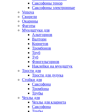
Саксофоны тенор
Саксофоны электронные
Venova
Свирели
Окарины
Фаготы
Мундштуки для
Альтгорнов
Валторн
Корнетов
Тромбонов
Труб
Туб
Флюгельгорнов
Наклейки на мундштук
Трости для
Трости для дудука
Стойки для
Саксофона
Тромбона
Трубы
Чехлы для
Чехлы для кларнета
Саксофона
Трубы