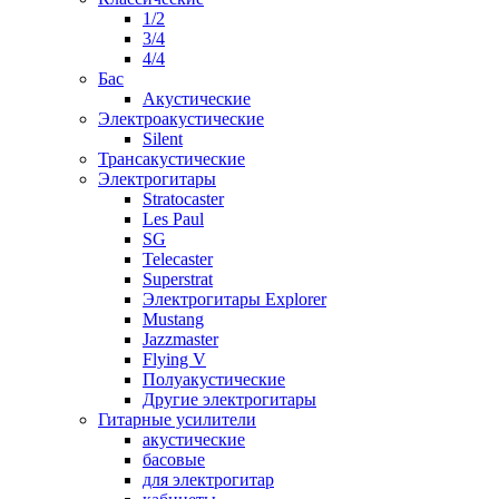
1/2
3/4
4/4
Бас
Акустические
Электроакустические
Silent
Трансакустические
Электрогитары
Stratocaster
Les Paul
SG
Telecaster
Superstrat
Электрогитары Explorer
Mustang
Jazzmaster
Flying V
Полуакустические
Другие электрогитары
Гитарные усилители
акустические
басовые
для электрогитар