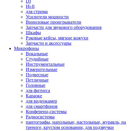
DJ
Hi-fi
для стрима
Усилители мощности
Виниловые проигрыватели
Запчасти для звукового оборудования
Шкафы
Рэковые кейсы, мягкие кожухи
Запчасти и аксессуары
Микрофоны
Вокальные
Студийные
Инструментальные
Измерительные
Подвесные
Петличные
Головные
для фитнеса
Караоке
для видеокамер
для смартфонов
Конференц-системы
Радиосистемы
пантографы, напольные, настольные, журавль, на
треноге, круглом основании, для подзвучки