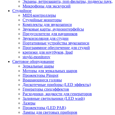
Экраны, ветрозащита, поп-фильтры, подвесы паук,
Микрофоны для экскурсий
Студийное
MIDI-контроллеры
Студийные мониторы
Комплекты для звукозаписи
Звуковые карты, аудиоинтерфейсы
Предусилители для наушников
Звукоизоляция для студии
Портативные устройства звукозаписи
Программное обеспечение для студий
крепежи для ноутбуков, Ipad
stoyki-monitorov
Световое оборудование
Зеркальные шары
Моторы для зеркальных шаров
Прожекторы Pinspot
Вращающиеся головы
Дискотечные приборы (LED эффекты)
Генераторы спецэффектов
Расходники, жидкости для генераторов
Заливные светильники (LED wash)
Лазеры
Прожекторы (LED PAR)
Лампы для световых приборов