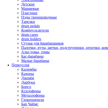
Детские
Маршевые
Пластики
Пэды тренировочные
Тарелки
drum pedals
Комбоусилители
drum cases
drum holders
Стулья для барабанщиков
Палочки, руты, щетки, подструнники, цепочки, ко
Альт-томы, томы
Бас-барабаны
Малые барабаны
Перкуссия
Калимбы
Кахоны
Джембе
Дарбуки
Бонго
Ксилофоны
Металлофоны
Глокеншпили
Бар Чаймс