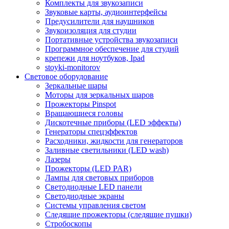
Комплекты для звукозаписи
Звуковые карты, аудиоинтерфейсы
Предусилители для наушников
Звукоизоляция для студии
Портативные устройства звукозаписи
Программное обеспечение для студий
крепежи для ноутбуков, Ipad
stoyki-monitorov
Световое оборудование
Зеркальные шары
Моторы для зеркальных шаров
Прожекторы Pinspot
Вращающиеся головы
Дискотечные приборы (LED эффекты)
Генераторы спецэффектов
Расходники, жидкости для генераторов
Заливные светильники (LED wash)
Лазеры
Прожекторы (LED PAR)
Лампы для световых приборов
Светодиодные LED панели
Светодиодные экраны
Системы управления светом
Следящие прожекторы (следящие пушки)
Стробоскопы