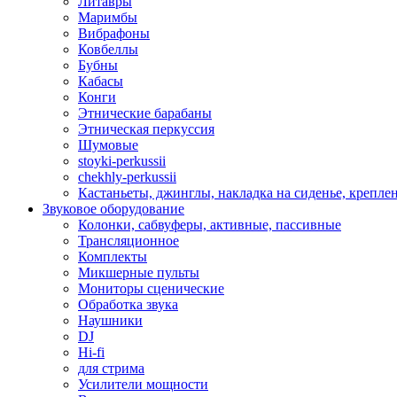
Литавры
Маримбы
Вибрафоны
Ковбеллы
Бубны
Кабасы
Конги
Этнические барабаны
Этническая перкуссия
Шумовые
stoyki-perkussii
chekhly-perkussii
Кастаньеты, джинглы, накладка на сиденье, крепл
Звуковое оборудование
Колонки, сабвуферы, активные, пассивные
Трансляционное
Комплекты
Микшерные пульты
Мониторы сценические
Обработка звука
Наушники
DJ
Hi-fi
для стрима
Усилители мощности