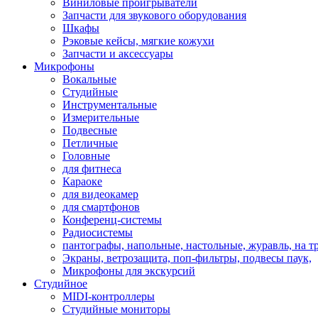
Виниловые проигрыватели
Запчасти для звукового оборудования
Шкафы
Рэковые кейсы, мягкие кожухи
Запчасти и аксессуары
Микрофоны
Вокальные
Студийные
Инструментальные
Измерительные
Подвесные
Петличные
Головные
для фитнеса
Караоке
для видеокамер
для смартфонов
Конференц-системы
Радиосистемы
пантографы, напольные, настольные, журавль, на т
Экраны, ветрозащита, поп-фильтры, подвесы паук,
Микрофоны для экскурсий
Студийное
MIDI-контроллеры
Студийные мониторы