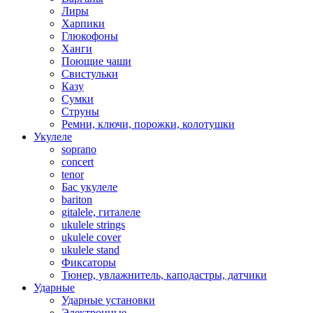
Лиры
Харпики
Глюкофоны
Ханги
Поющие чаши
Свистульки
Казу
Сумки
Струны
Ремни, ключи, порожки, колотушки
Укулеле
soprano
concert
tenor
Бас укулеле
bariton
gitalele, гиталеле
ukulele strings
ukulele cover
ukulele stand
Фиксаторы
Тюнер, увлажнитель, каподастры, датчики
Ударные
Ударные установки
Электронные