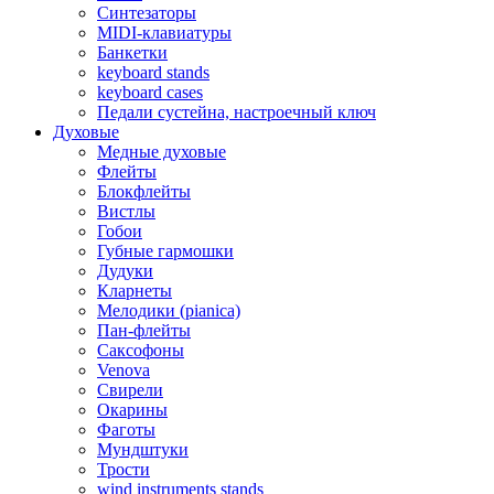
Синтезаторы
MIDI-клавиатуры
Банкетки
keyboard stands
keyboard cases
Педали сустейна, настроечный ключ
Духовые
Медные духовые
Флейты
Блокфлейты
Вистлы
Гобои
Губные гармошки
Дудуки
Кларнеты
Мелодики (pianica)
Пан-флейты
Саксофоны
Venova
Свирели
Окарины
Фаготы
Мундштуки
Трости
wind instruments stands