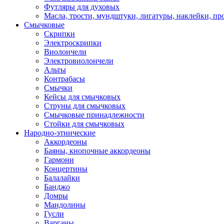
Футляры для духовых
Масла, трости, мундштуки, лигатуры, наклейки, пр
Смычковые
Скрипки
Электроскрипки
Виолончели
Электровиолончели
Альты
Контрабасы
Смычки
Кейсы для смычковых
Струны для смычковых
Смычковые принадлежности
Стойки для смычковых
Народно-этнические
Аккордеоны
Баяны, кнопочные аккордеоны
Гармони
Концертины
Балалайки
Банджо
Домры
Мандолины
Гусли
Варганы