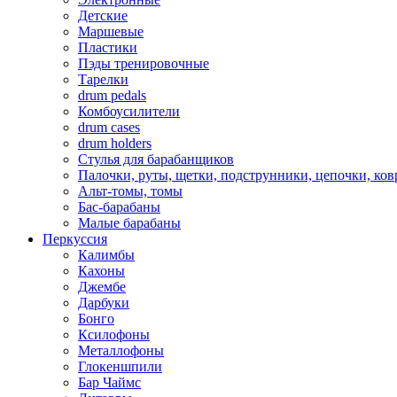
Детские
Маршевые
Пластики
Пэды тренировочные
Тарелки
drum pedals
Комбоусилители
drum cases
drum holders
Стулья для барабанщиков
Палочки, руты, щетки, подструнники, цепочки, ко
Альт-томы, томы
Бас-барабаны
Малые барабаны
Перкуссия
Калимбы
Кахоны
Джембе
Дарбуки
Бонго
Ксилофоны
Металлофоны
Глокеншпили
Бар Чаймс