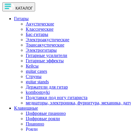
КАТАЛОГ
Гитары
Акустические
Классические
Бас-гитары
Электроакустические
Трансакустические
Электрогитары
Гитарные усилители
Гитарные эффекты
Кейсы
guitar cases
Струны
guitar stands
Держатели для гитар
kombostoyki
Подставки под ногу гитариста
медиаторы, электроника, фурнитура, механика, дат
Клавишные
Цифровые пианино
Цифровые рояли
Пианино
Рояли