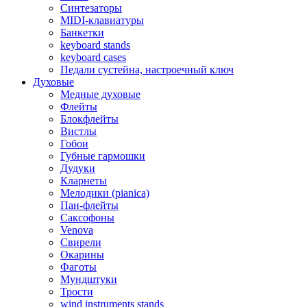
Синтезаторы
MIDI-клавиатуры
Банкетки
keyboard stands
keyboard cases
Педали сустейна, настроечный ключ
Духовые
Медные духовые
Флейты
Блокфлейты
Вистлы
Гобои
Губные гармошки
Дудуки
Кларнеты
Мелодики (pianica)
Пан-флейты
Саксофоны
Venova
Свирели
Окарины
Фаготы
Мундштуки
Трости
wind instruments stands