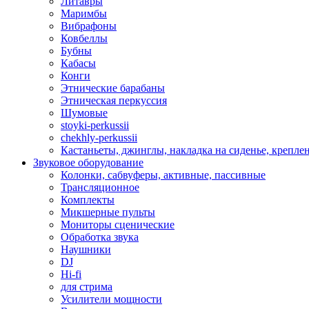
Литавры
Маримбы
Вибрафоны
Ковбеллы
Бубны
Кабасы
Конги
Этнические барабаны
Этническая перкуссия
Шумовые
stoyki-perkussii
chekhly-perkussii
Кастаньеты, джинглы, накладка на сиденье, крепл
Звуковое оборудование
Колонки, сабвуферы, активные, пассивные
Трансляционное
Комплекты
Микшерные пульты
Мониторы сценические
Обработка звука
Наушники
DJ
Hi-fi
для стрима
Усилители мощности