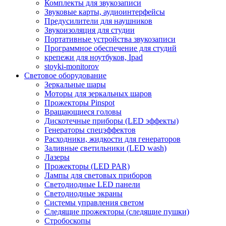
Комплекты для звукозаписи
Звуковые карты, аудиоинтерфейсы
Предусилители для наушников
Звукоизоляция для студии
Портативные устройства звукозаписи
Программное обеспечение для студий
крепежи для ноутбуков, Ipad
stoyki-monitorov
Световое оборудование
Зеркальные шары
Моторы для зеркальных шаров
Прожекторы Pinspot
Вращающиеся головы
Дискотечные приборы (LED эффекты)
Генераторы спецэффектов
Расходники, жидкости для генераторов
Заливные светильники (LED wash)
Лазеры
Прожекторы (LED PAR)
Лампы для световых приборов
Светодиодные LED панели
Светодиодные экраны
Системы управления светом
Следящие прожекторы (следящие пушки)
Стробоскопы