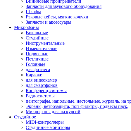
Виниловые проигрыватели
Запчасти для звукового оборудования
Шкафы
Рэковые кейсы, мягкие кожухи
Запчасти и аксессуары
Микрофоны
Вокальные
Студийные
Инструментальные
Измерительные
Подвесные
Петличные
Головные
для фитнеса
Караоке
для видеокамер
для смартфонов
Конференц-системы
Радиосистемы
пантографы, напольные, настольные, журавль, на т
Экраны, ветрозащита, поп-фильтры, подвесы паук,
Микрофоны для экскурсий
Студийное
MIDI-контроллеры
Студийные мониторы