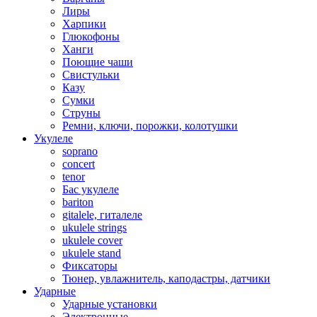
Лиры
Харпики
Глюкофоны
Ханги
Поющие чаши
Свистульки
Казу
Сумки
Струны
Ремни, ключи, порожки, колотушки
Укулеле
soprano
concert
tenor
Бас укулеле
bariton
gitalele, гиталеле
ukulele strings
ukulele cover
ukulele stand
Фиксаторы
Тюнер, увлажнитель, каподастры, датчики
Ударные
Ударные установки
Электронные