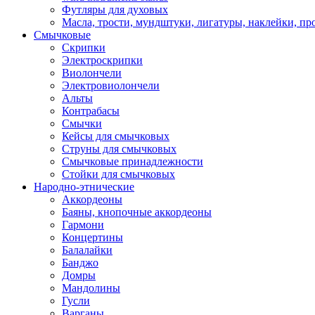
Футляры для духовых
Масла, трости, мундштуки, лигатуры, наклейки, пр
Смычковые
Скрипки
Электроскрипки
Виолончели
Электровиолончели
Альты
Контрабасы
Смычки
Кейсы для смычковых
Струны для смычковых
Смычковые принадлежности
Стойки для смычковых
Народно-этнические
Аккордеоны
Баяны, кнопочные аккордеоны
Гармони
Концертины
Балалайки
Банджо
Домры
Мандолины
Гусли
Варганы