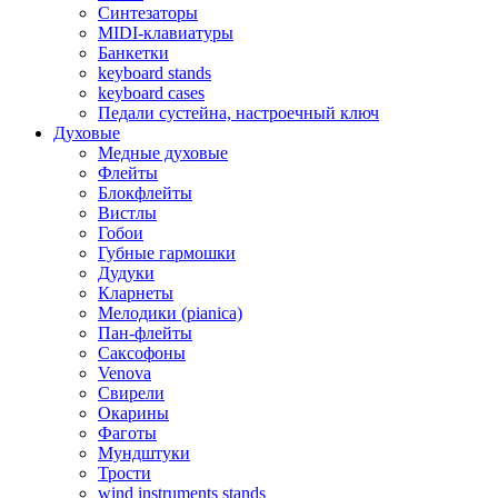
Синтезаторы
MIDI-клавиатуры
Банкетки
keyboard stands
keyboard cases
Педали сустейна, настроечный ключ
Духовые
Медные духовые
Флейты
Блокфлейты
Вистлы
Гобои
Губные гармошки
Дудуки
Кларнеты
Мелодики (pianica)
Пан-флейты
Саксофоны
Venova
Свирели
Окарины
Фаготы
Мундштуки
Трости
wind instruments stands