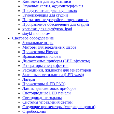
Комплекты для звукозаписи
Звуковые карты, аудиоинтерфейсы
Предусилители для наушников
Звукоизоляция для студии
Портативные устройства звукозаписи
Программное обеспечение для студий
крепежи для ноутбуков, Ipad
stoyki-monitorov
Световое оборудование
Зеркальные шары
Моторы для зеркальных шаров
Прожекторы Pinspot
Вращающиеся головы
Дискотечные приборы (LED эффекты)
Генераторы спецэффектов
Расходники, жидкости для генераторов
Заливные светильники (LED wash)
Лазеры
Прожекторы (LED PAR)
Лампы для световых приборов
Светодиодные LED панели
Светодиодные экраны
Системы управления светом
Следящие прожекторы (следящие пушки)
Стробоскопы