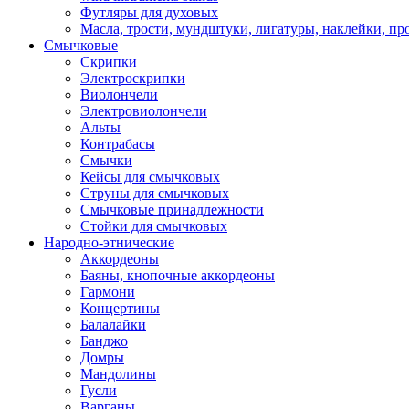
Футляры для духовых
Масла, трости, мундштуки, лигатуры, наклейки, пр
Смычковые
Скрипки
Электроскрипки
Виолончели
Электровиолончели
Альты
Контрабасы
Смычки
Кейсы для смычковых
Струны для смычковых
Смычковые принадлежности
Стойки для смычковых
Народно-этнические
Аккордеоны
Баяны, кнопочные аккордеоны
Гармони
Концертины
Балалайки
Банджо
Домры
Мандолины
Гусли
Варганы