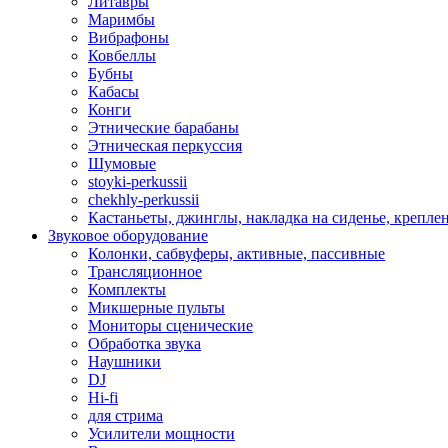
Литавры
Маримбы
Вибрафоны
Ковбеллы
Бубны
Кабасы
Конги
Этнические барабаны
Этническая перкуссия
Шумовые
stoyki-perkussii
chekhly-perkussii
Кастаньеты, джинглы, накладка на сиденье, крепл
Звуковое оборудование
Колонки, сабвуферы, активные, пассивные
Трансляционное
Комплекты
Микшерные пульты
Мониторы сценические
Обработка звука
Наушники
DJ
Hi-fi
для стрима
Усилители мощности