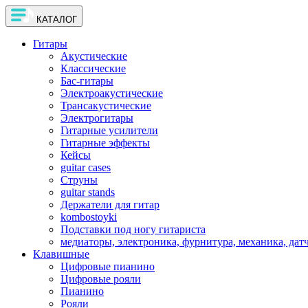
КАТАЛОГ
Гитары
Акустические
Классические
Бас-гитары
Электроакустические
Трансакустические
Электрогитары
Гитарные усилители
Гитарные эффекты
Кейсы
guitar cases
Струны
guitar stands
Держатели для гитар
kombostoyki
Подставки под ногу гитариста
медиаторы, электроника, фурнитура, механика, дат
Клавишные
Цифровые пианино
Цифровые рояли
Пианино
Рояли