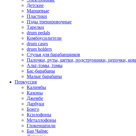
Детские
Маршевые
Пластики
Пэды тренировочные
Тарелки
drum pedals
Комбоусилители
drum cases
drum holders
Стулья для барабанщиков
Палочки, руты, щетки, подструнники, цепочки, ко
Альт-томы, томы
Бас-барабаны
Малые барабаны
Перкуссия
Калимбы
Кахоны
Джембе
Дарбуки
Бонго
Ксилофоны
Металлофоны
Глокеншпили
Бар Чаймс