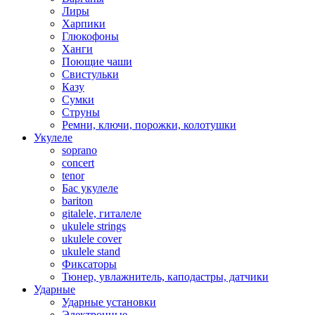
Лиры
Харпики
Глюкофоны
Ханги
Поющие чаши
Свистульки
Казу
Сумки
Струны
Ремни, ключи, порожки, колотушки
Укулеле
soprano
concert
tenor
Бас укулеле
bariton
gitalele, гиталеле
ukulele strings
ukulele cover
ukulele stand
Фиксаторы
Тюнер, увлажнитель, каподастры, датчики
Ударные
Ударные установки
Электронные