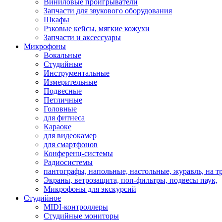
Виниловые проигрыватели
Запчасти для звукового оборудования
Шкафы
Рэковые кейсы, мягкие кожухи
Запчасти и аксессуары
Микрофоны
Вокальные
Студийные
Инструментальные
Измерительные
Подвесные
Петличные
Головные
для фитнеса
Караоке
для видеокамер
для смартфонов
Конференц-системы
Радиосистемы
пантографы, напольные, настольные, журавль, на т
Экраны, ветрозащита, поп-фильтры, подвесы паук,
Микрофоны для экскурсий
Студийное
MIDI-контроллеры
Студийные мониторы