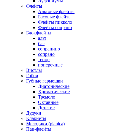
Эуфониумы
Флейты
Альтовые флейты
Басовые флейты
Флейты пикколо
Флейты сопрано
Блокфлейты
альт
бас
сопранино
сопрано
тенор
поперечные
Вистлы
Гобои
Губные гармошки
Диатонические
Хроматические
Тремоло
Октавные
Детские
Дудуки
Кларнеты
Мелодики (pianica)
Пан-флейты