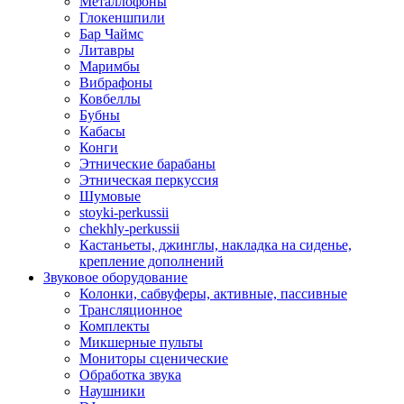
Металлофоны
Глокеншпили
Бар Чаймс
Литавры
Маримбы
Вибрафоны
Ковбеллы
Бубны
Кабасы
Конги
Этнические барабаны
Этническая перкуссия
Шумовые
stoyki-perkussii
chekhly-perkussii
Кастаньеты, джинглы, накладка на сиденье,
крепление дополнений
Звуковое оборудование
Колонки, сабвуферы, активные, пассивные
Трансляционное
Комплекты
Микшерные пульты
Мониторы сценические
Обработка звука
Наушники