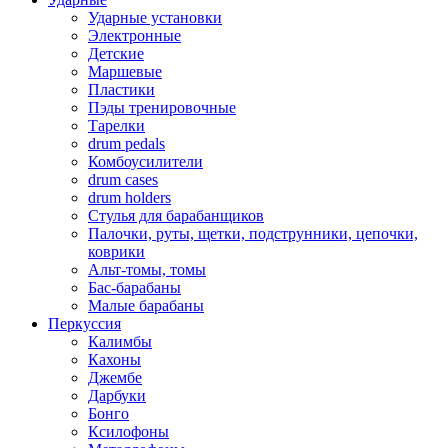
Ударные установки
Электронные
Детские
Маршевые
Пластики
Пэды тренировочные
Тарелки
drum pedals
Комбоусилители
drum cases
drum holders
Стулья для барабанщиков
Палочки, руты, щетки, подструнники, цепочки,
коврики
Альт-томы, томы
Бас-барабаны
Малые барабаны
Перкуссия
Калимбы
Кахоны
Джембе
Дарбуки
Бонго
Ксилофоны