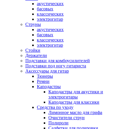
акустических
басовых
классических
электрогитар
Струны
акустических
басовых
классических
электрогитар
Стойки
Держатели
Подставки для комбоусилителей
Подставки под ногу гитариста
Аксессуары для гитар
Тюнеры
Ремни
Каподастры
Каподастры для акустики и
электрогитары
Каподастры для классики
Средства по уходу
Лимонное масло для грифа
Очистители струн
Полироли
Салфетки для полировки