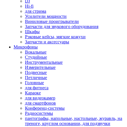
DJ
Hi-fi
для стрима
Усилители мощности
Виниловые проигрыватели
Запчасти для звукового оборудования
Шкафы
Рэковые кейсы, мягкие кожухи
Запчасти и аксессуары
Микрофоны
Вокальные
Студийные
Инструментальные
Измерительные
Подвесные
Петличные
Головные
для фитнеса
Караоке
для видеокамер
для смартфонов
Конференц-системы
Радиосистемы
пантографы, напольные, настольные, журавль, на
треноге, круглом основании, для подзвучки