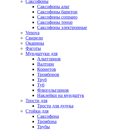
Саксофоны
Саксофоны альт
Саксофоны баритон
Саксофоны сопрано
Саксофоны тенор
Саксофоны электронные
Venova
Свирели
Окарины
Фаготы
Мундштуки для
Альтгорнов
Валторн
Корнетов
Тромбонов
Труб
Туб
Флюгельгорнов
Наклейки на мундштук
Трости для
Трости для дудука
Стойки для
Саксофона
Тромбона
Трубы