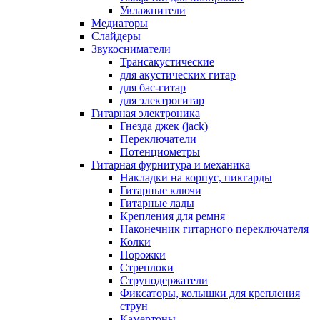
Увлажнители
Медиаторы
Слайдеры
Звукосниматели
Трансакустические
для акустических гитар
для бас-гитар
для электрогитар
Гитарная электроника
Гнезда джек (jack)
Переключатели
Потенциометры
Гитарная фурнитура и механика
Накладки на корпус, пикгарды
Гитарные ключи
Гитарные лады
Крепления для ремня
Наконечник гитарного переключателя
Колки
Порожки
Стреплоки
Струнодержатели
Фиксаторы, колышки для крепления
струн
Камертоны