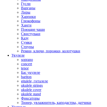
Гусли
Варганы
Лиры
Харпики
Глюкофоны
Ханги
Поющие чаши
Свистульки
Казу
Сумки
Струны
Ремни, ключи, порожки, колотушки
Укулеле
soprano
concert
tenor
Бас укулеле
bariton
gitalele, гиталеле
ukulele strings
ukulele cover
ukulele stand
Фиксаторы
Тюнер, увлажнитель, каподастры, датчики
Ударные