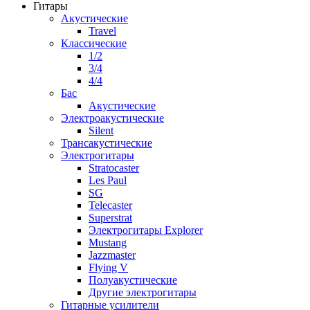
Гитары
Акустические
Travel
Классические
1/2
3/4
4/4
Бас
Акустические
Электроакустические
Silent
Трансакустические
Электрогитары
Stratocaster
Les Paul
SG
Telecaster
Superstrat
Электрогитары Explorer
Mustang
Jazzmaster
Flying V
Полуакустические
Другие электрогитары
Гитарные усилители