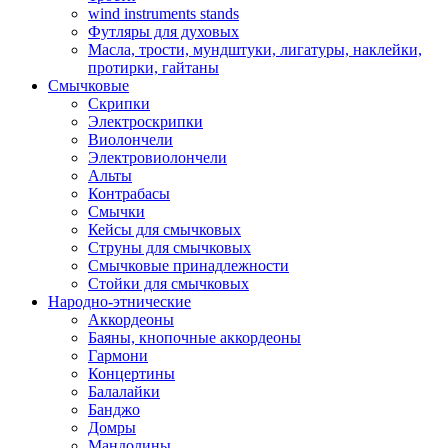
wind instruments stands
Футляры для духовых
Масла, трости, мундштуки, лигатуры, наклейки,
протирки, гайтаны
Смычковые
Скрипки
Электроскрипки
Виолончели
Электровиолончели
Альты
Контрабасы
Смычки
Кейсы для смычковых
Струны для смычковых
Смычковые принадлежности
Стойки для смычковых
Народно-этнические
Аккордеоны
Баяны, кнопочные аккордеоны
Гармони
Концертины
Балалайки
Банджо
Домры
Мандолины