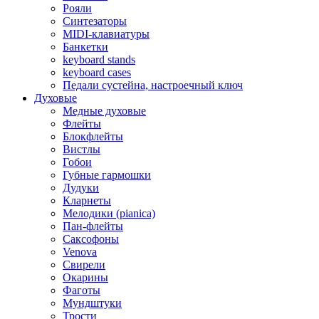
Рояли
Синтезаторы
MIDI-клавиатуры
Банкетки
keyboard stands
keyboard cases
Педали сустейна, настроечный ключ
Духовые
Медные духовые
Флейты
Блокфлейты
Вистлы
Гобои
Губные гармошки
Дудуки
Кларнеты
Мелодики (pianica)
Пан-флейты
Саксофоны
Venova
Свирели
Окарины
Фаготы
Мундштуки
Трости