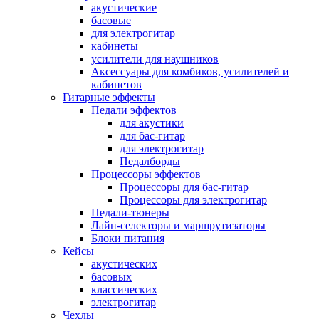
акустические
басовые
для электрогитар
кабинеты
усилители для наушников
Аксессуары для комбиков, усилителей и
кабинетов
Гитарные эффекты
Педали эффектов
для акустики
для бас-гитар
для электрогитар
Педалборды
Процессоры эффектов
Процессоры для бас-гитар
Процессоры для электрогитар
Педали-тюнеры
Лайн-селекторы и маршрутизаторы
Блоки питания
Кейсы
акустических
басовых
классических
электрогитар
Чехлы