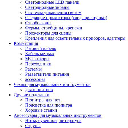
Светодиодные LED панели
Светодиодные экраны
Системы управления светом
Следящие прожекторы (следящие пушки)
Стробоскопы
Фермы, струбцины, крепежи
Прожекторы для сцены
Крепления для осветительных приборов, адаптеры
Коммутация
Готовый кабель
Кабель метраж
Мультикоры
Переходники
Разъемы
Разветвители питания
accessories
Чехлы для музыкальных инструментов
для пюпитров
Другие подставки
Пюпитры для нот
Подсветка для пюпитра
Хоровые станки
Аксессуары для музыкальных инструментов
Ноты, сувениры, литература
Струны