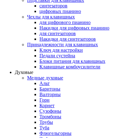
Подставки для клавишных
синтезаторов
цифровых пианино
Чехлы для клавишных
для цифрового пианино
Накидки для цифровых пианино
для синтезаторов
Накидки для синтезаторов
Принадлежности для клавишных
Ключ для настройки
Педали сустейна
Блоки питания для клавишных
Клавишные комбоусилители
Духовые
Медные духовые
Альт
Баритоны
Валторны
Горн
Корнет
Сузофоны
Тромбоны
Трубы
Туба
Флюгельгорны