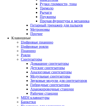
Ручки громкости, тона
Тремоло
Рычаги
Пружины
Прочая фурнитура и механика
Гитарный тренажер для пальцев
Метрономы
Прочие
Клавишные
Цифровые пианино
Цифровые рояли
Пианино
Рояли
Синтезаторы
Домашние синтезаторы
Детские синтезаторы
Аналоговые синтезаторы
Модульные синтезаторы
Звуковые модули для синтезаторов
Гибридные синтезаторы
Аранжировочные станции
Рабочие станции
MIDI клавиатуры
Банкетки