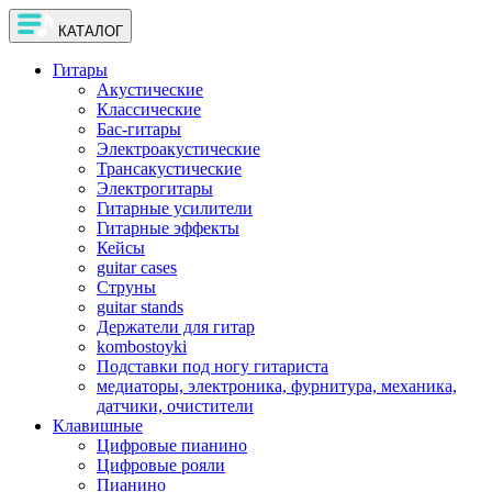
КАТАЛОГ
Гитары
Акустические
Классические
Бас-гитары
Электроакустические
Трансакустические
Электрогитары
Гитарные усилители
Гитарные эффекты
Кейсы
guitar cases
Струны
guitar stands
Держатели для гитар
kombostoyki
Подставки под ногу гитариста
медиаторы, электроника, фурнитура, механика,
датчики, очистители
Клавишные
Цифровые пианино
Цифровые рояли
Пианино