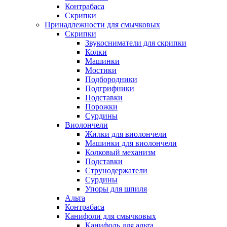
Контрабаса
Скрипки
Принадлежности для смычковых
Скрипки
Звукосниматели для скрипки
Колки
Машинки
Мостики
Подбородники
Подгрифники
Подставки
Порожки
Сурдины
Виолончели
Жилки для виолончели
Машинки для виолончели
Колковый механизм
Подставки
Струнодержатели
Сурдины
Упоры для шпиля
Альта
Контрабаса
Канифоли для смычковых
Канифоль для альта