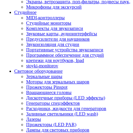
Экраны, ветрозащита, поп-фильтры, подвесы паук,
Микрофоны для экскурсий
Студийное
MIDI-контроллеры
Студийные мониторы
Комплекты для звукозаписи
Звуковые карты, аудиоинтерфейсы
Предусилители для наушников
Звукоизоляция для студии
Портативные устройства звукозаписи
Программное обеспечение для студий
крепежи для ноутбуков, Ipad
stoyki-monitorov
Световое оборудование
Зеркальные шары
Моторы для зеркальных шаров
Прожекторы Pinspot
Вращающиеся головы
Дискотечные приборы (LED эффекты)
Генераторы спецэффектов
Расходники, жидкости для генераторов
Заливные светильники (LED wash)
Лазеры
Прожекторы (LED PAR)
Лампы для световых приборов