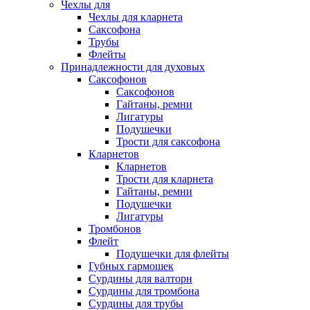
Чехлы для
Чехлы для кларнета
Саксофона
Трубы
Флейты
Принадлежности для духовых
Саксофонов
Саксофонов
Гайтаны, ремни
Лигатуры
Подушечки
Трости для саксофона
Кларнетов
Кларнетов
Трости для кларнета
Гайтаны, ремни
Подушечки
Лигатуры
Тромбонов
Флейт
Подушечки для флейты
Губных гармошек
Сурдины для валторн
Сурдины для тромбона
Сурдины для трубы