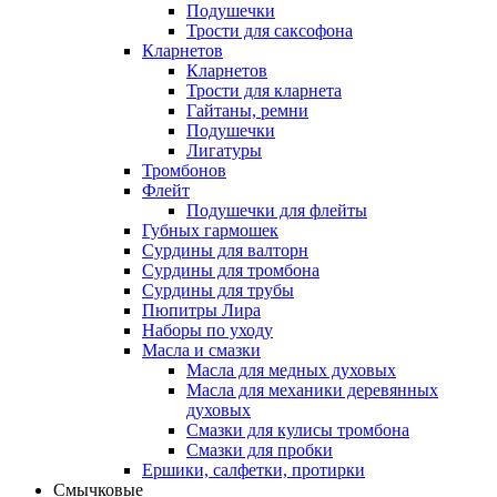
Подушечки
Трости для саксофона
Кларнетов
Кларнетов
Трости для кларнета
Гайтаны, ремни
Подушечки
Лигатуры
Тромбонов
Флейт
Подушечки для флейты
Губных гармошек
Сурдины для валторн
Сурдины для тромбона
Сурдины для трубы
Пюпитры Лира
Наборы по уходу
Масла и смазки
Масла для медных духовых
Масла для механики деревянных
духовых
Смазки для кулисы тромбона
Смазки для пробки
Ершики, салфетки, протирки
Смычковые