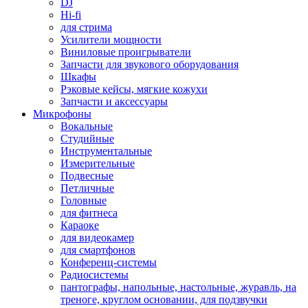
DJ
Hi-fi
для стрима
Усилители мощности
Виниловые проигрыватели
Запчасти для звукового оборудования
Шкафы
Рэковые кейсы, мягкие кожухи
Запчасти и аксессуары
Микрофоны
Вокальные
Студийные
Инструментальные
Измерительные
Подвесные
Петличные
Головные
для фитнеса
Караоке
для видеокамер
для смартфонов
Конференц-системы
Радиосистемы
пантографы, напольные, настольные, журавль, на
треноге, круглом основании, для подзвучки