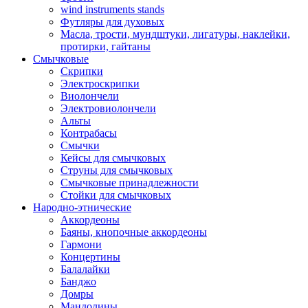
wind instruments stands
Футляры для духовых
Масла, трости, мундштуки, лигатуры, наклейки,
протирки, гайтаны
Смычковые
Скрипки
Электроскрипки
Виолончели
Электровиолончели
Альты
Контрабасы
Смычки
Кейсы для смычковых
Струны для смычковых
Смычковые принадлежности
Стойки для смычковых
Народно-этнические
Аккордеоны
Баяны, кнопочные аккордеоны
Гармони
Концертины
Балалайки
Банджо
Домры
Мандолины