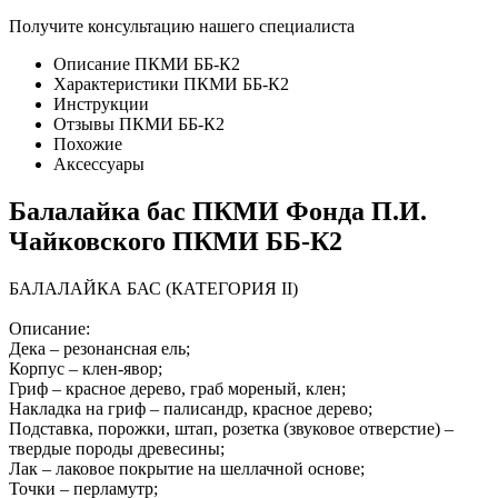
Получите консультацию нашего специалиста
Описание ПКМИ ББ-К2
Характеристики ПКМИ ББ-К2
Инструкции
Отзывы ПКМИ ББ-К2
Похожие
Аксессуары
Балалайка бас ПКМИ Фонда П.И.
Чайковского ПКМИ ББ-К2
БАЛАЛАЙКА БАС (КАТЕГОРИЯ II)
Описание:
Дека – резонансная ель;
Корпус – клен-явор;
Гриф – красное дерево, граб мореный, клен;
Накладка на гриф – палисандр, красное дерево;
Подставка, порожки, штап, розетка (звуковое отверстие) –
твердые породы древесины;
Лак – лаковое покрытие на шеллачной основе;
Точки – перламутр;