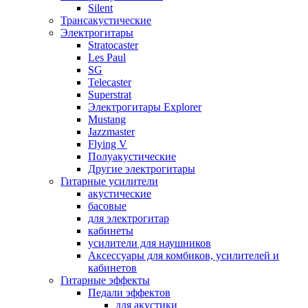
Silent
Трансакустические
Электрогитары
Stratocaster
Les Paul
SG
Telecaster
Superstrat
Электрогитары Explorer
Mustang
Jazzmaster
Flying V
Полуакустические
Другие электрогитары
Гитарные усилители
акустические
басовые
для электрогитар
кабинеты
усилители для наушников
Аксессуары для комбиков, усилителей и
кабинетов
Гитарные эффекты
Педали эффектов
для акустики