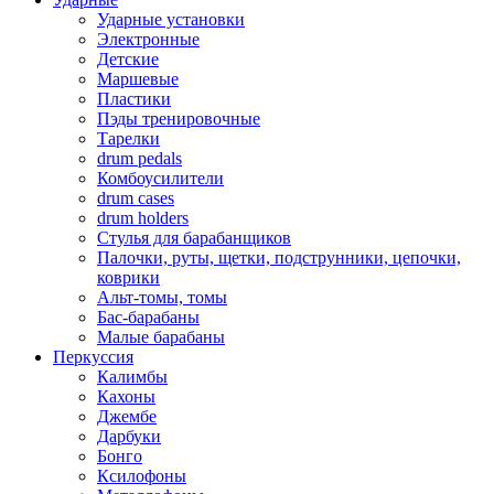
Ударные установки
Электронные
Детские
Маршевые
Пластики
Пэды тренировочные
Тарелки
drum pedals
Комбоусилители
drum cases
drum holders
Стулья для барабанщиков
Палочки, руты, щетки, подструнники, цепочки,
коврики
Альт-томы, томы
Бас-барабаны
Малые барабаны
Перкуссия
Калимбы
Кахоны
Джембе
Дарбуки
Бонго
Ксилофоны