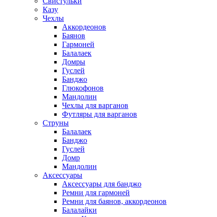
Свистульки
Казу
Чехлы
Аккордеонов
Баянов
Гармоней
Балалаек
Домры
Гуслей
Банджо
Глюкофонов
Мандолин
Чехлы для варганов
Футляры для варганов
Струны
Балалаек
Банджо
Гуслей
Домр
Мандолин
Аксессуары
Аксессуары для банджо
Ремни для гармоней
Ремни для баянов, аккордеонов
Балалайки