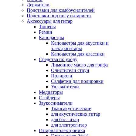
Держатели
Подставки для комбоусилителей
Подставки под ногу гитариста
Аксессуары для гитар
Тюнеры
Ремни
Каподастры
Каподастры для акустики и
электрогитары
Каподастры для классики
Средства по уходу
Лимонное масло для грифа
Очистители струн
Полироли
Салфетки для полировки
Увлажнители
Медиаторы
Слайдеры
Звукосниматели
Трансакустические
для акустических гитар
для бас-гитар
для электрогитар
Гитарная электроника
Гнезда джек (jack)