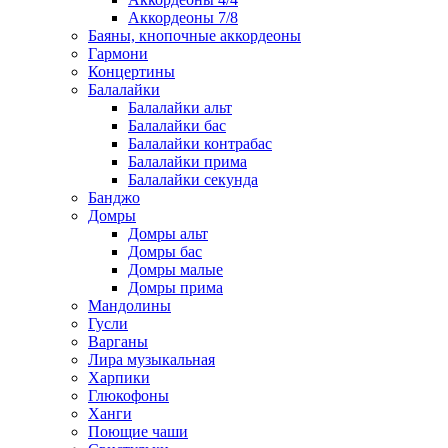
Аккордеоны 7/8
Баяны, кнопочные аккордеоны
Гармони
Концертины
Балалайки
Балалайки альт
Балалайки бас
Балалайки контрабас
Балалайки прима
Балалайки секунда
Банджо
Домры
Домры альт
Домры бас
Домры малые
Домры прима
Мандолины
Гусли
Варганы
Лира музыкальная
Харпики
Глюкофоны
Ханги
Поющие чаши