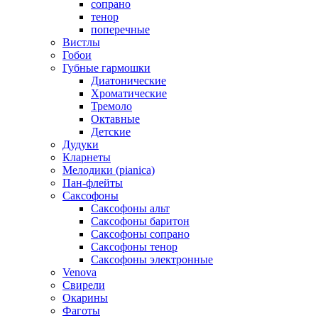
сопрано
тенор
поперечные
Вистлы
Гобои
Губные гармошки
Диатонические
Хроматические
Тремоло
Октавные
Детские
Дудуки
Кларнеты
Мелодики (pianica)
Пан-флейты
Саксофоны
Саксофоны альт
Саксофоны баритон
Саксофоны сопрано
Саксофоны тенор
Саксофоны электронные
Venova
Свирели
Окарины
Фаготы