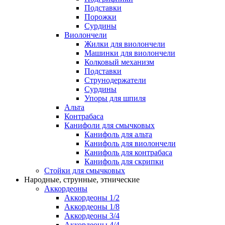
Подставки
Порожки
Сурдины
Виолончели
Жилки для виолончели
Машинки для виолончели
Колковый механизм
Подставки
Струнодержатели
Сурдины
Упоры для шпиля
Альта
Контрабаса
Канифоли для смычковых
Канифоль для альта
Канифоль для виолончели
Канифоль для контрабаса
Канифоль для скрипки
Стойки для смычковых
Народные, струнные, этнические
Аккордеоны
Аккордеоны 1/2
Аккордеоны 1/8
Аккордеоны 3/4
Аккордеоны 4/4