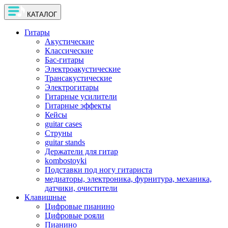
КАТАЛОГ
Гитары
Акустические
Классические
Бас-гитары
Электроакустические
Трансакустические
Электрогитары
Гитарные усилители
Гитарные эффекты
Кейсы
guitar cases
Струны
guitar stands
Держатели для гитар
kombostoyki
Подставки под ногу гитариста
медиаторы, электроника, фурнитура, механика,
датчики, очистители
Клавишные
Цифровые пианино
Цифровые рояли
Пианино