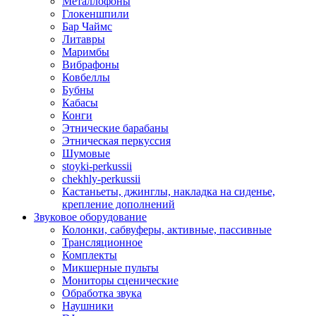
Металлофоны
Глокеншпили
Бар Чаймс
Литавры
Маримбы
Вибрафоны
Ковбеллы
Бубны
Кабасы
Конги
Этнические барабаны
Этническая перкуссия
Шумовые
stoyki-perkussii
chekhly-perkussii
Кастаньеты, джинглы, накладка на сиденье,
крепление дополнений
Звуковое оборудование
Колонки, сабвуферы, активные, пассивные
Трансляционное
Комплекты
Микшерные пульты
Мониторы сценические
Обработка звука
Наушники