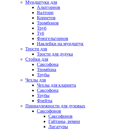
Мундштуки для
Альтгорнов
Валторн
Корнетов
Тромбонов
Труб
Туб
Флюгельгорнов
Наклейки на мундштук
Трости для
Трости для дудука
Стойки для
Саксофона
Тромбона
Трубы
Чехлы для
Чехлы для кларнета
Саксофона
Трубы
Флейты
Принадлежности для духовых
Саксофонов
Саксофонов
Гайтаны, ремни
Лигатуры