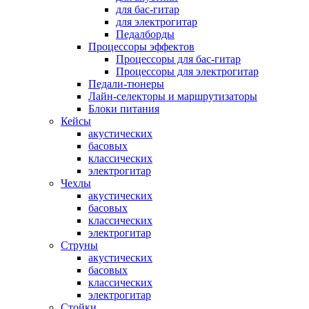
для бас-гитар
для электрогитар
Педалборды
Процессоры эффектов
Процессоры для бас-гитар
Процессоры для электрогитар
Педали-тюнеры
Лайн-селекторы и маршрутизаторы
Блоки питания
Кейсы
акустических
басовых
классических
электрогитар
Чехлы
акустических
басовых
классических
электрогитар
Струны
акустических
басовых
классических
электрогитар
Стойки