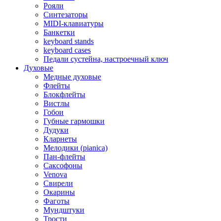
Рояли
Синтезаторы
MIDI-клавиатуры
Банкетки
keyboard stands
keyboard cases
Педали сустейна, настроечный ключ
Духовые
Медные духовые
Флейты
Блокфлейты
Вистлы
Гобои
Губные гармошки
Дудуки
Кларнеты
Мелодики (pianica)
Пан-флейты
Саксофоны
Venova
Свирели
Окарины
Фаготы
Мундштуки
Трости