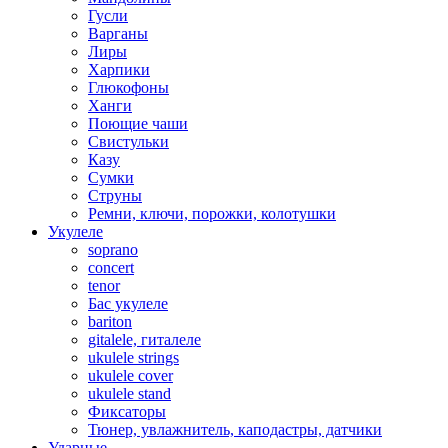
Гусли
Варганы
Лиры
Харпики
Глюкофоны
Ханги
Поющие чаши
Свистульки
Казу
Сумки
Струны
Ремни, ключи, порожки, колотушки
Укулеле
soprano
concert
tenor
Бас укулеле
bariton
gitalele, гиталеле
ukulele strings
ukulele cover
ukulele stand
Фиксаторы
Тюнер, увлажнитель, каподастры, датчики
Ударные