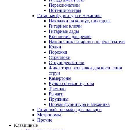
Переключатели
Потенциометры
Гитарная фурнитура и механика
Накладки на корпус, пикгарды
Гитарные ключи
Гитарные лады
Крепления для ремня
Наконечник гитарного переключателя
Колки
Порожки
Стреплоки
Струнодержатели
Фиксаторы, колышки для крепления
струн
Камертоны
Ручки громкости, тона
Тремоло
Рычаги
Пружины
Прочая фурнитура и механика
Гитарный тренажер для пальцев
Метрономы
Прочие
Клавишные