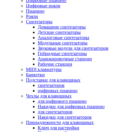
Цифровые пианино
Цифровые рояли
Пианино
Рояли
Синтезаторы
Домашние синтезаторы
Детские синтезаторы
Аналоговые синтезаторы
Модульные синтезаторы
Звуковые модули для синтезаторов
Гибридные синтезаторы
Аранжировочные станции
Рабочие станции
MIDI клавиатуры
Банкетки
Подставки для клавишных
синтезаторов
цифровых пианино
Чехлы для клавишных
для цифрового пианино
Накидки для цифровых пианино
для синтезаторов
Накидки для синтезаторов
Принадлежности для клавишных
Ключ для настройки