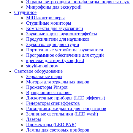
Экраны, ветрозащита, поп-фильтры, подвесы паук,
Микрофоны для экскурсий
Студийное
MIDI-контроллеры
Студийные мониторы
Комплекты для звукозаписи
Звуковые карты, аудиоинтерфейсы
Предусилители для наушников
Звукоизоляция для студии
Портативные устройства звукозаписи
Программное обеспечение для студий
крепежи для ноутбуков, Ipad
stoyki-monitorov
Световое оборудование
Зеркальные шары
Моторы для зеркальных шаров
Прожекторы Pinspot
Вращающиеся головы
Дискотечные приборы (LED эффекты)
Генераторы спецэффектов
Расходники, жидкости для генераторов
Заливные светильники (LED wash)
Лазеры
Прожекторы (LED PAR)
Лампы для световых приборов