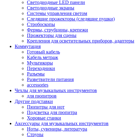
Светодиодные LED панели
Светодиодные экраны
Системы управления светом
Следящие прожекторы (следящие пушки)
Стробоскопы
Фермы, струбцины, крепежи
Прожекторы для сцены
Крепления для осветительных приборов, адаптеры
Коммутация
Готовый кабель
Кабель метраж
Мультикоры
Переходники
Разъемы
Разветвители питания
accessories
Чехлы для музыкальных инструментов
для пюпитров
Другие подставки
Пюпитры для нот
Подсветка для пюпитра
Хоровые станки
Аксессуары для музыкальных инструментов
Ноты, сувениры, литература
Струны