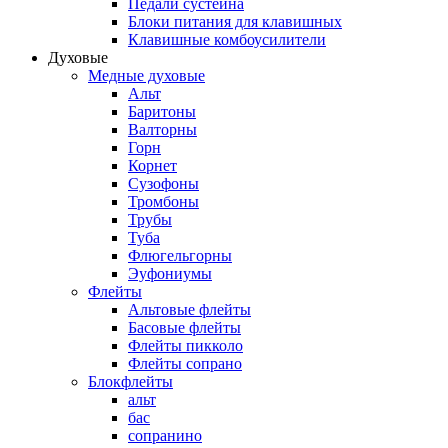
Педали сустейна
Блоки питания для клавишных
Клавишные комбоусилители
Духовые
Медные духовые
Альт
Баритоны
Валторны
Горн
Корнет
Сузофоны
Тромбоны
Трубы
Туба
Флюгельгорны
Эуфониумы
Флейты
Альтовые флейты
Басовые флейты
Флейты пикколо
Флейты сопрано
Блокфлейты
альт
бас
сопранино