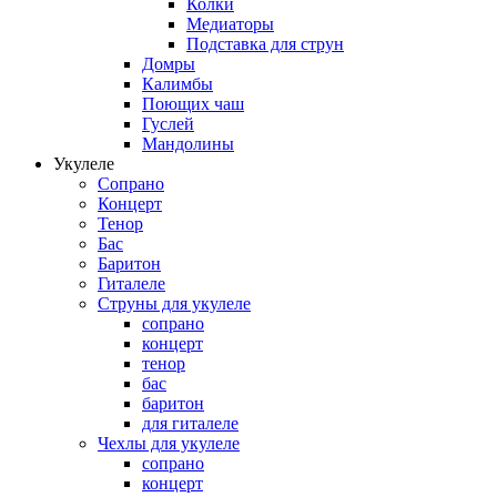
Колки
Медиаторы
Подставка для струн
Домры
Калимбы
Поющих чаш
Гуслей
Мандолины
Укулеле
Сопрано
Концерт
Тенор
Бас
Баритон
Гиталеле
Струны для укулеле
сопрано
концерт
тенор
бас
баритон
для гиталеле
Чехлы для укулеле
сопрано
концерт