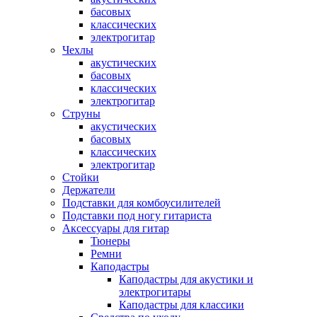
басовых
классических
электрогитар
Чехлы
акустических
басовых
классических
электрогитар
Струны
акустических
басовых
классических
электрогитар
Стойки
Держатели
Подставки для комбоусилителей
Подставки под ногу гитариста
Аксессуары для гитар
Тюнеры
Ремни
Каподастры
Каподастры для акустики и
электрогитары
Каподастры для классики