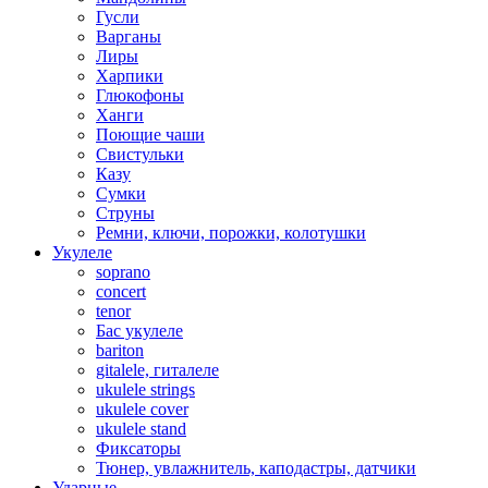
Гусли
Варганы
Лиры
Харпики
Глюкофоны
Ханги
Поющие чаши
Свистульки
Казу
Сумки
Струны
Ремни, ключи, порожки, колотушки
Укулеле
soprano
concert
tenor
Бас укулеле
bariton
gitalele, гиталеле
ukulele strings
ukulele cover
ukulele stand
Фиксаторы
Тюнер, увлажнитель, каподастры, датчики
Ударные