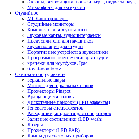
Экраны, ветрозащита, поп-фильтры, подвесы паук,
Микрофоны для экскурсий
Студийное
MIDI-контроллеры
Студийные мониторы
Комплекты для звукозаписи
Звуковые карты, аудиоинтерфейсы
Предусилители для наушников
Звукоизоляция для студии
Портативные устройства звукозаписи
Программное обеспечение для студий
крепежи для ноутбуков, Ipad
stoyki-monitorov
Световое оборудование
Зеркальные шары
Моторы для зеркальных шаров
Прожекторы Pinspot
Вращающиеся головы
Дискотечные приборы (LED эффекты)
Генераторы спецэффектов
Расходники, жидкости для генераторов
Заливные светильники (LED wash)
Лазеры
Прожекторы (LED PAR)
Лампы для световых приборов