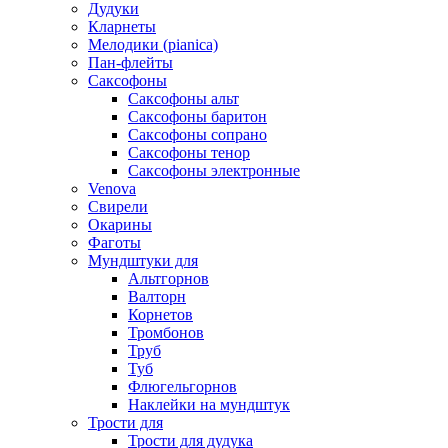
Дудуки
Кларнеты
Мелодики (pianica)
Пан-флейты
Саксофоны
Саксофоны альт
Саксофоны баритон
Саксофоны сопрано
Саксофоны тенор
Саксофоны электронные
Venova
Свирели
Окарины
Фаготы
Мундштуки для
Альтгорнов
Валторн
Корнетов
Тромбонов
Труб
Туб
Флюгельгорнов
Наклейки на мундштук
Трости для
Трости для дудука