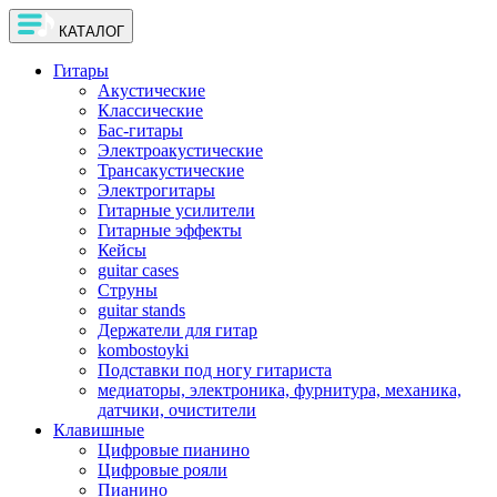
КАТАЛОГ
Гитары
Акустические
Классические
Бас-гитары
Электроакустические
Трансакустические
Электрогитары
Гитарные усилители
Гитарные эффекты
Кейсы
guitar cases
Струны
guitar stands
Держатели для гитар
kombostoyki
Подставки под ногу гитариста
медиаторы, электроника, фурнитура, механика,
датчики, очистители
Клавишные
Цифровые пианино
Цифровые рояли
Пианино