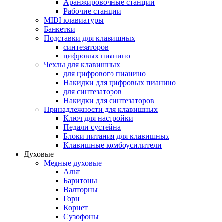
Аранжировочные станции
Рабочие станции
MIDI клавиатуры
Банкетки
Подставки для клавишных
синтезаторов
цифровых пианино
Чехлы для клавишных
для цифрового пианино
Накидки для цифровых пианино
для синтезаторов
Накидки для синтезаторов
Принадлежности для клавишных
Ключ для настройки
Педали сустейна
Блоки питания для клавишных
Клавишные комбоусилители
Духовые
Медные духовые
Альт
Баритоны
Валторны
Горн
Корнет
Сузофоны