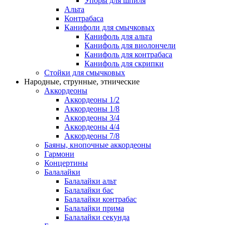
Упоры для шпиля
Альта
Контрабаса
Канифоли для смычковых
Канифоль для альта
Канифоль для виолончели
Канифоль для контрабаса
Канифоль для скрипки
Стойки для смычковых
Народные, струнные, этнические
Аккордеоны
Аккордеоны 1/2
Аккордеоны 1/8
Аккордеоны 3/4
Аккордеоны 4/4
Аккордеоны 7/8
Баяны, кнопочные аккордеоны
Гармони
Концертины
Балалайки
Балалайки альт
Балалайки бас
Балалайки контрабас
Балалайки прима
Балалайки секунда