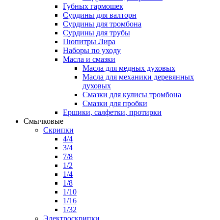
Губных гармошек
Сурдины для валторн
Сурдины для тромбона
Сурдины для трубы
Пюпитры Лира
Наборы по уходу
Масла и смазки
Масла для медных духовых
Масла для механики деревянных
духовых
Смазки для кулисы тромбона
Смазки для пробки
Ершики, салфетки, протирки
Смычковые
Скрипки
4/4
3/4
7/8
1/2
1/4
1/8
1/10
1/16
1/32
Электроскрипки