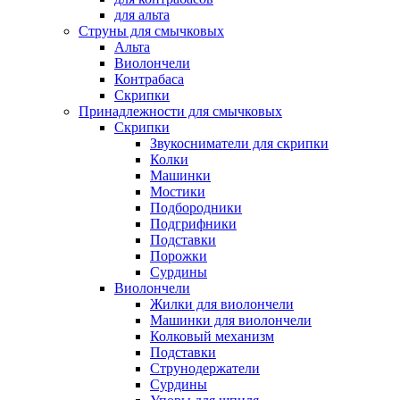
для альта
Струны для смычковых
Альта
Виолончели
Контрабаса
Скрипки
Принадлежности для смычковых
Скрипки
Звукосниматели для скрипки
Колки
Машинки
Мостики
Подбородники
Подгрифники
Подставки
Порожки
Сурдины
Виолончели
Жилки для виолончели
Машинки для виолончели
Колковый механизм
Подставки
Струнодержатели
Сурдины