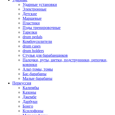
Ударные установки
Электронные
Детские
Маршевые
Пластики
Пэды тренировочные
Тарелки
drum pedals
Комбоусилители
drum cases
drum holders
Стулья для барабанщиков
Палочки, руты, щетки, подструнники, цепочки,
коврики
Альт-томы, томы
Бас-барабаны
Малые барабаны
Перкуссия
Калимбы
Кахоны
Джембе
Дарбуки
Бонго
Ксилофоны