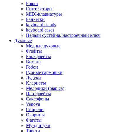
Рояли
Синтезаторы
MIDI-клавиатуры
Банкетки
keyboard stands
keyboard cases
Педали сустейна, настроечный ключ
Духовые
Медные духовые
Флейты
Блокфлейты
Вистлы
Гобои
Губные гармошки
Дудуки
Кларнеты
Мелодики (pianica)
Пан-флейты
Саксофоны
Venova
Свирели
Окарины
Фаготы
Мундштуки
Трости