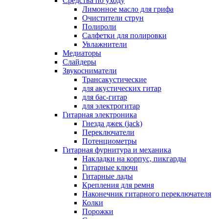
Средства по уходу
Лимонное масло для грифа
Очистители струн
Полироли
Салфетки для полировки
Увлажнители
Медиаторы
Слайдеры
Звукосниматели
Трансакустические
для акустических гитар
для бас-гитар
для электрогитар
Гитарная электроника
Гнезда джек (jack)
Переключатели
Потенциометры
Гитарная фурнитура и механика
Накладки на корпус, пикгарды
Гитарные ключи
Гитарные лады
Крепления для ремня
Наконечник гитарного переключателя
Колки
Порожки