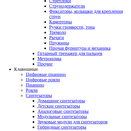
Стреплоки
Струнодержатели
Фиксаторы, колышки для крепления
струн
Камертоны
Ручки громкости, тона
Тремоло
Рычаги
Пружины
Прочая фурнитура и механика
Гитарный тренажер для пальцев
Метрономы
Прочие
Клавишные
Цифровые пианино
Цифровые рояли
Пианино
Рояли
Синтезаторы
Домашние синтезаторы
Детские синтезаторы
Аналоговые синтезаторы
Модульные синтезаторы
Звуковые модули для синтезаторов
Гибридные синтезаторы