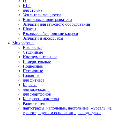
DJ
Hi-fi
для стрима
Усилители мощности
Виниловые проигрыватели
Запчасти для звукового оборудования
Шкафы
Рэковые кейсы, мягкие кожухи
Запчасти и аксессуары
Микрофоны
Вокальные
Студийные
Инструментальные
Измерительные
Подвесные
Петличные
Головные
для фитнеса
Караоке
для видеокамер
для смартфонов
Конференц-системы
Радиосистемы
пантографы, напольные, настольные, журавль, на
треноге, круглом основании, для подзвучки