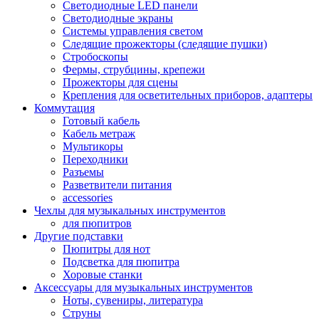
Светодиодные LED панели
Светодиодные экраны
Системы управления светом
Следящие прожекторы (следящие пушки)
Стробоскопы
Фермы, струбцины, крепежи
Прожекторы для сцены
Крепления для осветительных приборов, адаптеры
Коммутация
Готовый кабель
Кабель метраж
Мультикоры
Переходники
Разъемы
Разветвители питания
accessories
Чехлы для музыкальных инструментов
для пюпитров
Другие подставки
Пюпитры для нот
Подсветка для пюпитра
Хоровые станки
Аксессуары для музыкальных инструментов
Ноты, сувениры, литература
Струны