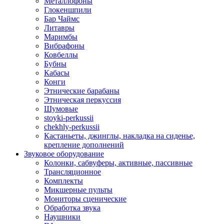
Металлофоны
Глокеншпили
Бар Чаймс
Литавры
Маримбы
Вибрафоны
Ковбеллы
Бубны
Кабасы
Конги
Этнические барабаны
Этническая перкуссия
Шумовые
stoyki-perkussii
chekhly-perkussii
Кастаньеты, джинглы, накладка на сиденье,
крепление дополнений
Звуковое оборудование
Колонки, сабвуферы, активные, пассивные
Трансляционное
Комплекты
Микшерные пульты
Мониторы сценические
Обработка звука
Наушники