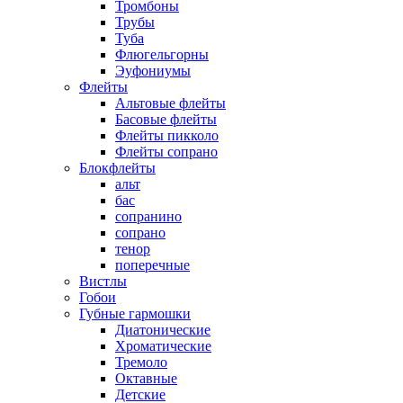
Тромбоны
Трубы
Туба
Флюгельгорны
Эуфониумы
Флейты
Альтовые флейты
Басовые флейты
Флейты пикколо
Флейты сопрано
Блокфлейты
альт
бас
сопранино
сопрано
тенор
поперечные
Вистлы
Гобои
Губные гармошки
Диатонические
Хроматические
Тремоло
Октавные
Детские