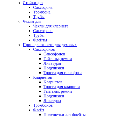
Стойки для
Саксофона
Тромбона
Трубы
Чехлы для
Чехлы для кларнета
Саксофона
Трубы
Флейты
Принадлежности для духовых
Саксофонов
Саксофонов
Гайтаны, ремни
Лигатуры
Подушечки
Трости для саксофона
Кларнетов
Кларнетов
Трости для кларнета
Гайтаны, ремни
Подушечки
Лигатуры
Тромбонов
Флейт
Подушечки для флейты