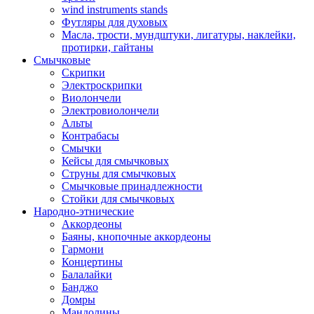
wind instruments stands
Футляры для духовых
Масла, трости, мундштуки, лигатуры, наклейки,
протирки, гайтаны
Смычковые
Скрипки
Электроскрипки
Виолончели
Электровиолончели
Альты
Контрабасы
Смычки
Кейсы для смычковых
Струны для смычковых
Смычковые принадлежности
Стойки для смычковых
Народно-этнические
Аккордеоны
Баяны, кнопочные аккордеоны
Гармони
Концертины
Балалайки
Банджо
Домры
Мандолины