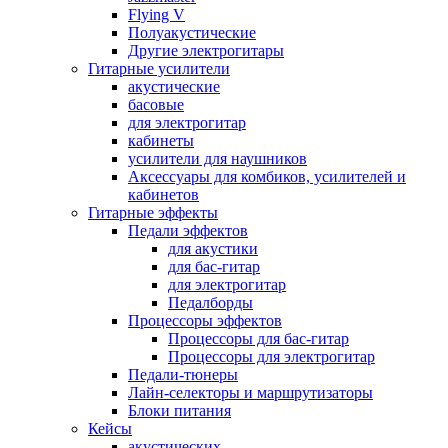
Flying V
Полуакустические
Другие электрогитары
Гитарные усилители
акустические
басовые
для электрогитар
кабинеты
усилители для наушников
Аксессуары для комбиков, усилителей и
кабинетов
Гитарные эффекты
Педали эффектов
для акустики
для бас-гитар
для электрогитар
Педалборды
Процессоры эффектов
Процессоры для бас-гитар
Процессоры для электрогитар
Педали-тюнеры
Лайн-селекторы и маршрутизаторы
Блоки питания
Кейсы
акустических