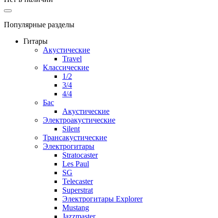
Популярные разделы
Гитары
Акустические
Travel
Классические
1/2
3/4
4/4
Бас
Акустические
Электроакустические
Silent
Трансакустические
Электрогитары
Stratocaster
Les Paul
SG
Telecaster
Superstrat
Электрогитары Explorer
Mustang
Jazzmaster