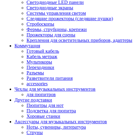
Светодиодные LED панели
Светодиодные экраны
Системы управления светом
Следящие прожекторы (следящие пушки)
Стробоскопы
Фермы, струбцины, крепежи
Прожекторы для сцены
Крепления для осветительных приборов, адаптеры
Коммутация
Готовый кабель
Кабель метраж
Мультикоры
Переходники
Разъемы
Разветвители питания
accessories
Чехлы для музыкальных инструментов
для пюпитров
Другие подставки
Пюпитры для нот
Подсветка для пюпитра
Хоровые станки
Аксессуары для музыкальных инструментов
Ноты, сувениры, литература
Струны