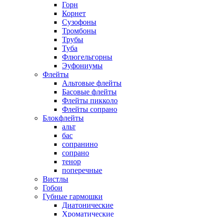
Горн
Корнет
Сузофоны
Тромбоны
Трубы
Туба
Флюгельгорны
Эуфониумы
Флейты
Альтовые флейты
Басовые флейты
Флейты пикколо
Флейты сопрано
Блокфлейты
альт
бас
сопранино
сопрано
тенор
поперечные
Вистлы
Гобои
Губные гармошки
Диатонические
Хроматические