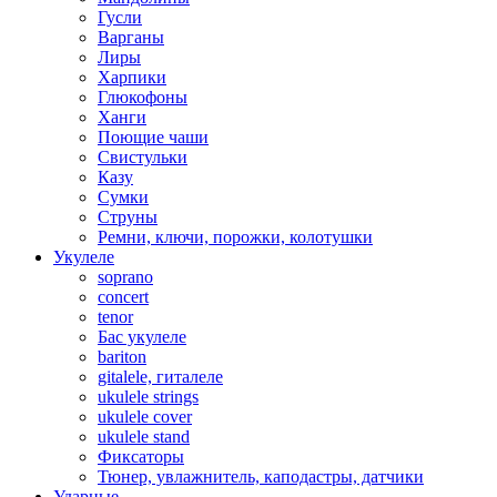
Гусли
Варганы
Лиры
Харпики
Глюкофоны
Ханги
Поющие чаши
Свистульки
Казу
Сумки
Струны
Ремни, ключи, порожки, колотушки
Укулеле
soprano
concert
tenor
Бас укулеле
bariton
gitalele, гиталеле
ukulele strings
ukulele cover
ukulele stand
Фиксаторы
Тюнер, увлажнитель, каподастры, датчики
Ударные