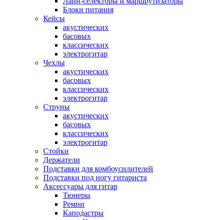
Лайн-селекторы и маршрутизаторы
Блоки питания
Кейсы
акустических
басовых
классических
электрогитар
Чехлы
акустических
басовых
классических
электрогитар
Струны
акустических
басовых
классических
электрогитар
Стойки
Держатели
Подставки для комбоусилителей
Подставки под ногу гитариста
Аксессуары для гитар
Тюнеры
Ремни
Каподастры