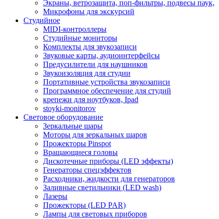
Экраны, ветрозащита, поп-фильтры, подвесы паук,
Микрофоны для экскурсий
Студийное
MIDI-контроллеры
Студийные мониторы
Комплекты для звукозаписи
Звуковые карты, аудиоинтерфейсы
Предусилители для наушников
Звукоизоляция для студии
Портативные устройства звукозаписи
Программное обеспечение для студий
крепежи для ноутбуков, Ipad
stoyki-monitorov
Световое оборудование
Зеркальные шары
Моторы для зеркальных шаров
Прожекторы Pinspot
Вращающиеся головы
Дискотечные приборы (LED эффекты)
Генераторы спецэффектов
Расходники, жидкости для генераторов
Заливные светильники (LED wash)
Лазеры
Прожекторы (LED PAR)
Лампы для световых приборов