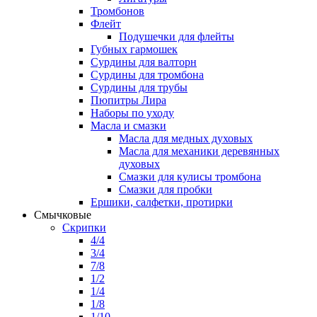
Тромбонов
Флейт
Подушечки для флейты
Губных гармошек
Сурдины для валторн
Сурдины для тромбона
Сурдины для трубы
Пюпитры Лира
Наборы по уходу
Масла и смазки
Масла для медных духовых
Масла для механики деревянных
духовых
Смазки для кулисы тромбона
Смазки для пробки
Ершики, салфетки, протирки
Смычковые
Скрипки
4/4
3/4
7/8
1/2
1/4
1/8
1/10