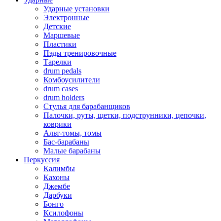
Ударные установки
Электронные
Детские
Маршевые
Пластики
Пэды тренировочные
Тарелки
drum pedals
Комбоусилители
drum cases
drum holders
Стулья для барабанщиков
Палочки, руты, щетки, подструнники, цепочки,
коврики
Альт-томы, томы
Бас-барабаны
Малые барабаны
Перкуссия
Калимбы
Кахоны
Джембе
Дарбуки
Бонго
Ксилофоны