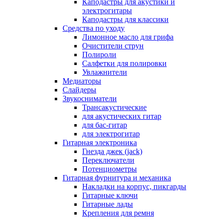
Каподастры для акустики и
электрогитары
Каподастры для классики
Средства по уходу
Лимонное масло для грифа
Очистители струн
Полироли
Салфетки для полировки
Увлажнители
Медиаторы
Слайдеры
Звукосниматели
Трансакустические
для акустических гитар
для бас-гитар
для электрогитар
Гитарная электроника
Гнезда джек (jack)
Переключатели
Потенциометры
Гитарная фурнитура и механика
Накладки на корпус, пикгарды
Гитарные ключи
Гитарные лады
Крепления для ремня