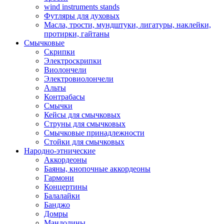
wind instruments stands
Футляры для духовых
Масла, трости, мундштуки, лигатуры, наклейки,
протирки, гайтаны
Смычковые
Скрипки
Электроскрипки
Виолончели
Электровиолончели
Альты
Контрабасы
Смычки
Кейсы для смычковых
Струны для смычковых
Смычковые принадлежности
Стойки для смычковых
Народно-этнические
Аккордеоны
Баяны, кнопочные аккордеоны
Гармони
Концертины
Балалайки
Банджо
Домры
Мандолины