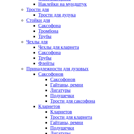
Наклейки на мундштук
Трости для
Трости для дудука
Стойки для
Саксофона
Тромбона
Трубы
Чехлы для
Чехлы для кларнета
Саксофона
Трубы
Флейты
Принадлежности для духовых
Саксофонов
Саксофонов
Гайтаны, ремни
Лигатуры
Подушечки
Трости для саксофона
Кларнетов
Кларнетов
Трости для кларнета
Гайтаны, ремни
Подушечки
Лигатуры