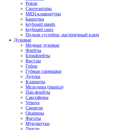
Рояли
Синтезаторы
MIDI-клавиатуры
Банкетки
keyboard stands
keyboard cases
Педали сустейна, настроечный ключ
Духовые
Медные духовые
Флейты
Блокфлейты
Вистлы
Гобои
Губные гармошки
Дудуки
Кларнеты
Мелодики (pianica)
Пан-флейты
Саксофоны
Venova
Свирели
Окарины
Фаготы
Мундштуки
Трости