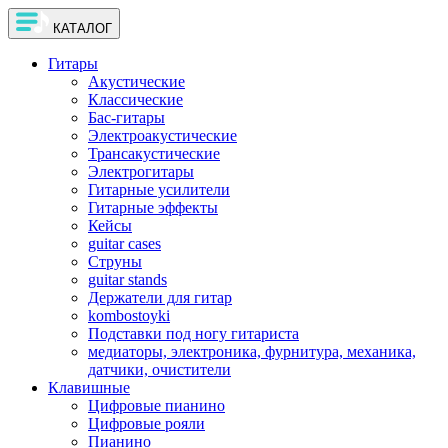
КАТАЛОГ
Гитары
Акустические
Классические
Бас-гитары
Электроакустические
Трансакустические
Электрогитары
Гитарные усилители
Гитарные эффекты
Кейсы
guitar cases
Струны
guitar stands
Держатели для гитар
kombostoyki
Подставки под ногу гитариста
медиаторы, электроника, фурнитура, механика,
датчики, очистители
Клавишные
Цифровые пианино
Цифровые рояли
Пианино