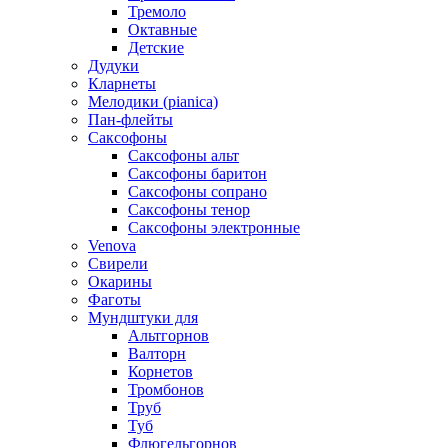
Тремоло
Октавные
Детские
Дудуки
Кларнеты
Мелодики (pianica)
Пан-флейты
Саксофоны
Саксофоны альт
Саксофоны баритон
Саксофоны сопрано
Саксофоны тенор
Саксофоны электронные
Venova
Свирели
Окарины
Фаготы
Мундштуки для
Альтгорнов
Валторн
Корнетов
Тромбонов
Труб
Туб
Флюгельгорнов