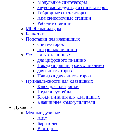
Модульные синтезаторы
Звуковые модули для синтезаторов
Гибридные синтезаторы
Аранжировочные станции
Рабочие станции
MIDI клавиатуры
Банкетки
Подставки для клавишных
синтезаторов
цифровых пианино
Чехлы для клавишных
для цифрового пианино
Накидки для цифровых пианино
для синтезаторов
Накидки для синтезаторов
Принадлежности для клавишных
Ключ для настройки
Педали сустейна
Блоки питания для клавишных
Клавишные комбоусилители
Духовые
Медные духовые
Альт
Баритоны
Валторны