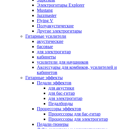
Электрогитары Explorer
Mustang
Jazzmaster
Flying V
Полуакустические
Другие электрогитары
Гитарные усилители
акустические
басовые
для электрогитар
кабинеты
усилители для наушников
Аксессуары для комбиков, усилителей и
кабинетов
Гитарные эффекты
Педали эффектов
для акустики
для бас-гитар
для электрогитар
Педалборды
Процессоры эффектов
Процессоры для бас-гитар
Процессоры для электрогитар
Педали-тюнеры