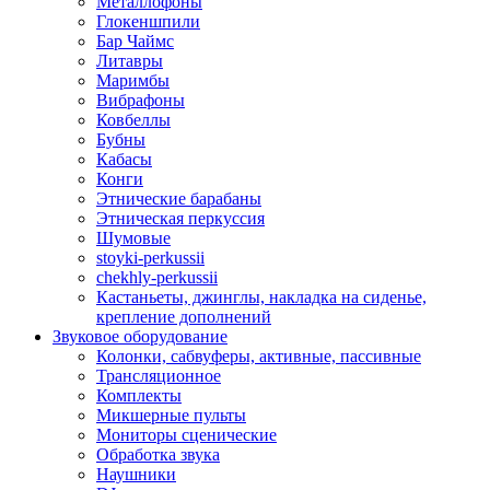
Металлофоны
Глокеншпили
Бар Чаймс
Литавры
Маримбы
Вибрафоны
Ковбеллы
Бубны
Кабасы
Конги
Этнические барабаны
Этническая перкуссия
Шумовые
stoyki-perkussii
chekhly-perkussii
Кастаньеты, джинглы, накладка на сиденье,
крепление дополнений
Звуковое оборудование
Колонки, сабвуферы, активные, пассивные
Трансляционное
Комплекты
Микшерные пульты
Мониторы сценические
Обработка звука
Наушники