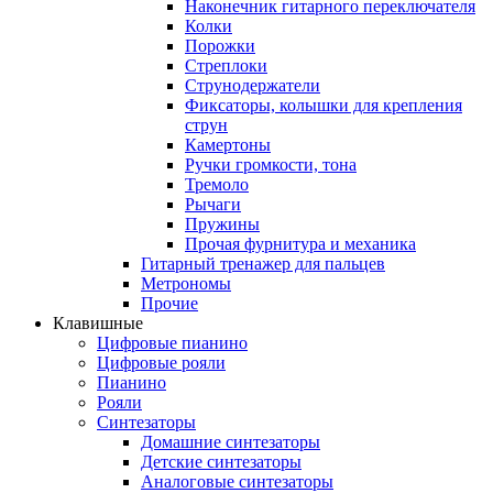
Наконечник гитарного переключателя
Колки
Порожки
Стреплоки
Струнодержатели
Фиксаторы, колышки для крепления
струн
Камертоны
Ручки громкости, тона
Тремоло
Рычаги
Пружины
Прочая фурнитура и механика
Гитарный тренажер для пальцев
Метрономы
Прочие
Клавишные
Цифровые пианино
Цифровые рояли
Пианино
Рояли
Синтезаторы
Домашние синтезаторы
Детские синтезаторы
Аналоговые синтезаторы