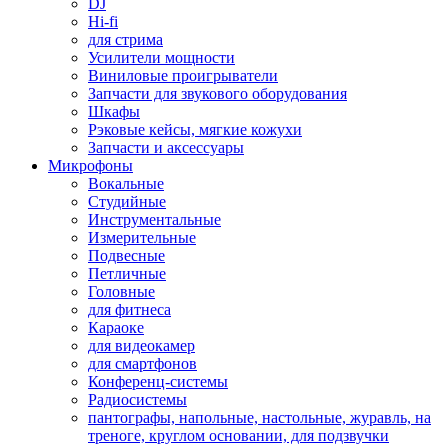
DJ
Hi-fi
для стрима
Усилители мощности
Виниловые проигрыватели
Запчасти для звукового оборудования
Шкафы
Рэковые кейсы, мягкие кожухи
Запчасти и аксессуары
Микрофоны
Вокальные
Студийные
Инструментальные
Измерительные
Подвесные
Петличные
Головные
для фитнеса
Караоке
для видеокамер
для смартфонов
Конференц-системы
Радиосистемы
пантографы, напольные, настольные, журавль, на
треноге, круглом основании, для подзвучки