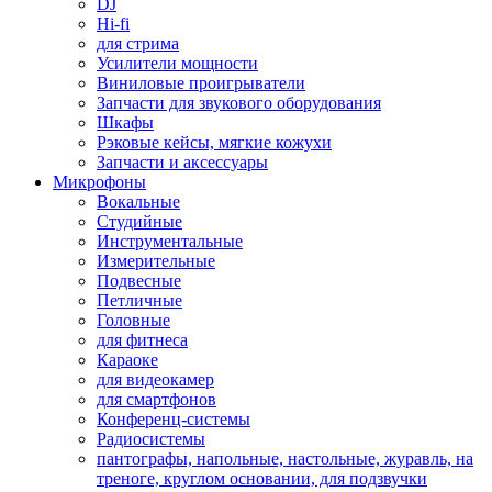
DJ
Hi-fi
для стрима
Усилители мощности
Виниловые проигрыватели
Запчасти для звукового оборудования
Шкафы
Рэковые кейсы, мягкие кожухи
Запчасти и аксессуары
Микрофоны
Вокальные
Студийные
Инструментальные
Измерительные
Подвесные
Петличные
Головные
для фитнеса
Караоке
для видеокамер
для смартфонов
Конференц-системы
Радиосистемы
пантографы, напольные, настольные, журавль, на
треноге, круглом основании, для подзвучки