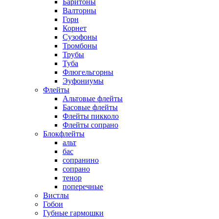
Баритоны
Валторны
Горн
Корнет
Сузофоны
Тромбоны
Трубы
Туба
Флюгельгорны
Эуфониумы
Флейты
Альтовые флейты
Басовые флейты
Флейты пикколо
Флейты сопрано
Блокфлейты
альт
бас
сопранино
сопрано
тенор
поперечные
Вистлы
Гобои
Губные гармошки