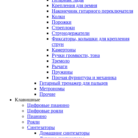
Крепления для ремня
Наконечник гитарного переключателя
Колки
Порожки
Стреплоки
Струнодержатели
Фиксаторы, колышки для крепления
струн
Камертоны
Ручки громкости, тона
Тремоло
Рычаги
Пружины
Прочая фурнитура и механика
Гитарный тренажер для пальцев
Метрономы
Прочие
Клавишные
Цифровые пианино
Цифровые рояли
Пианино
Рояли
Синтезаторы
Домашние синтезаторы