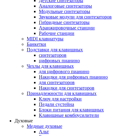
Детские синтезаторы
Аналоговые синтезаторы
Модульные синтезаторы
Звуковые модули для синтезаторов
Гибридные синтезаторы
Аранжировочные станции
Рабочие станции
MIDI клавиатуры
Банкетки
Подставки для клавишных
синтезаторов
цифровых пианино
Чехлы для клавишных
для цифрового пианино
Накидки для цифровых пианино
для синтезаторов
Накидки для синтезаторов
Принадлежности для клавишных
Ключ для настройки
Педали сустейна
Блоки питания для клавишных
Клавишные комбоусилители
Духовые
Медные духовые
Альт