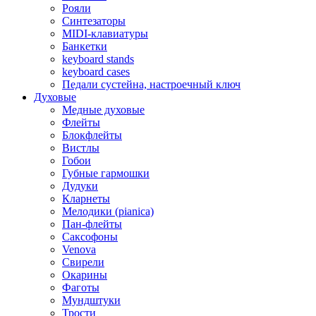
Рояли
Синтезаторы
MIDI-клавиатуры
Банкетки
keyboard stands
keyboard cases
Педали сустейна, настроечный ключ
Духовые
Медные духовые
Флейты
Блокфлейты
Вистлы
Гобои
Губные гармошки
Дудуки
Кларнеты
Мелодики (pianica)
Пан-флейты
Саксофоны
Venova
Свирели
Окарины
Фаготы
Мундштуки
Трости