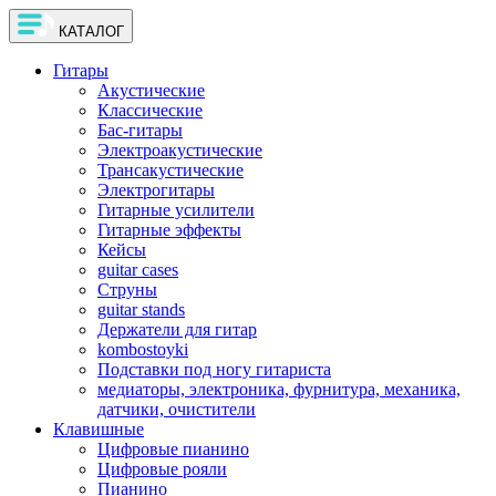
КАТАЛОГ
Гитары
Акустические
Классические
Бас-гитары
Электроакустические
Трансакустические
Электрогитары
Гитарные усилители
Гитарные эффекты
Кейсы
guitar cases
Струны
guitar stands
Держатели для гитар
kombostoyki
Подставки под ногу гитариста
медиаторы, электроника, фурнитура, механика,
датчики, очистители
Клавишные
Цифровые пианино
Цифровые рояли
Пианино