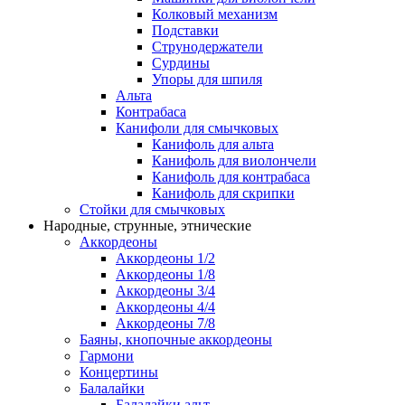
Колковый механизм
Подставки
Струнодержатели
Сурдины
Упоры для шпиля
Альта
Контрабаса
Канифоли для смычковых
Канифоль для альта
Канифоль для виолончели
Канифоль для контрабаса
Канифоль для скрипки
Стойки для смычковых
Народные, струнные, этнические
Аккордеоны
Аккордеоны 1/2
Аккордеоны 1/8
Аккордеоны 3/4
Аккордеоны 4/4
Аккордеоны 7/8
Баяны, кнопочные аккордеоны
Гармони
Концертины
Балалайки
Балалайки альт