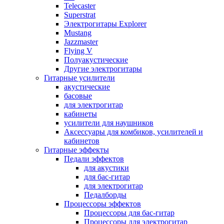
Telecaster
Superstrat
Электрогитары Explorer
Mustang
Jazzmaster
Flying V
Полуакустические
Другие электрогитары
Гитарные усилители
акустические
басовые
для электрогитар
кабинеты
усилители для наушников
Аксессуары для комбиков, усилителей и
кабинетов
Гитарные эффекты
Педали эффектов
для акустики
для бас-гитар
для электрогитар
Педалборды
Процессоры эффектов
Процессоры для бас-гитар
Процессоры для электрогитар