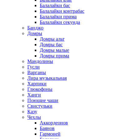
Балалайки бас
Балалайки контрабас
Балалайки прима
Балалайки секунда
Банджо
Домры
Домры альт
Домры бас
Домры малые
Домры прима
Мандолины
Гусли
Варганы
Лира музыкальная
Харпики
Глюкофоны
Ханги
Поющие чаши
Свистульки
Казу
Чехлы
Аккордеонов
Баянов
Гармоней