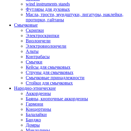
wind instruments stands
Футляры для духовых
Масла, трости, мундштуки, лигатуры, наклейки,
протирки, гайтаны
Смычковые
Скрипки
Электроскрипки
Виолончели
Электровиолончели
Альты
Контрабасы
Смычки
Кейсы для смычковых
Струны для смычковых
Смычковые принадлежности
Стойки для смычковых
Народно-этнические
Аккордеоны
Баяны, кнопочные аккордеоны
Гармони
Концертины
Балалайки
Банджо
Домры
Мандолины