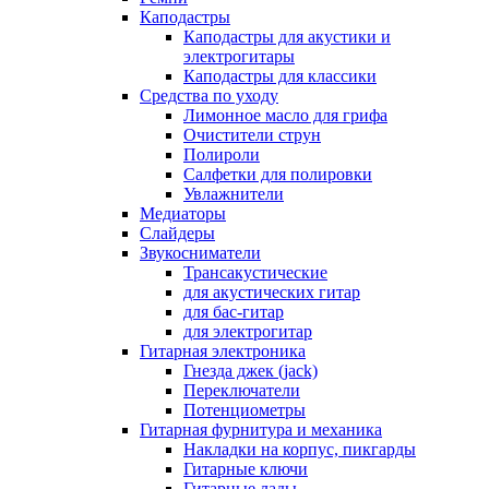
Каподастры
Каподастры для акустики и
электрогитары
Каподастры для классики
Средства по уходу
Лимонное масло для грифа
Очистители струн
Полироли
Салфетки для полировки
Увлажнители
Медиаторы
Слайдеры
Звукосниматели
Трансакустические
для акустических гитар
для бас-гитар
для электрогитар
Гитарная электроника
Гнезда джек (jack)
Переключатели
Потенциометры
Гитарная фурнитура и механика
Накладки на корпус, пикгарды
Гитарные ключи
Гитарные лады