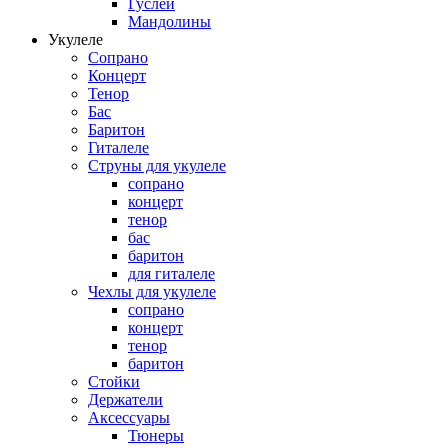
Гуслей
Мандолины
Укулеле
Сопрано
Концерт
Тенор
Бас
Баритон
Гиталеле
Струны для укулеле
сопрано
концерт
тенор
бас
баритон
для гиталеле
Чехлы для укулеле
сопрано
концерт
тенор
баритон
Стойки
Держатели
Аксессуары
Тюнеры