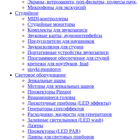
Экраны, ветрозащита, поп-фильтры, подвесы паук,
Микрофоны для экскурсий
Студийное
MIDI-контроллеры
Студийные мониторы
Комплекты для звукозаписи
Звуковые карты, аудиоинтерфейсы
Предусилители для наушников
Звукоизоляция для студии
Портативные устройства звукозаписи
Программное обеспечение для студий
крепежи для ноутбуков, Ipad
stoyki-monitorov
Световое оборудование
Зеркальные шары
Моторы для зеркальных шаров
Прожекторы Pinspot
Вращающиеся головы
Дискотечные приборы (LED эффекты)
Генераторы спецэффектов
Расходники, жидкости для генераторов
Заливные светильники (LED wash)
Лазеры
Прожекторы (LED PAR)
Лампы для световых приборов