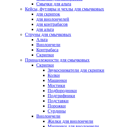
Смычки для альта
Кейсы, футляры и чехлы для смычковых
для скрипок
для виолончелей
для контрабасов
для альта
Струны для смычковых
Альта
Виолончели
Контрабаса
Скрипки
Принадлежности для смычковых
Скрипки
Звукосниматели для скрипки
Колки
Машинки
Мостики
Подбородники
Подгрифники
Подставки
Порожки
Сурдины
Виолончели
Жилки для виолончели
Машинки для виолончели