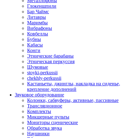
Металлофоны
Глокеншпили
Бар Чаймс
Литавры
Маримбы
Вибрафоны
Ковбеллы
Бубны
Кабасы
Конги
Этнические барабаны
Этническая перкуссия
Шумовые
stoyki-perkussii
chekhly-perkussii
Кастаньеты, джинглы, накладка на сиденье,
крепление дополнений
Звуковое оборудование
Колонки, сабвуферы, активные, пассивные
Трансляционное
Комплекты
Микшерные пульты
Мониторы сценические
Обработка звука
Наушники