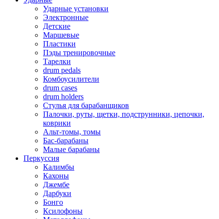
Ударные установки
Электронные
Детские
Маршевые
Пластики
Пэды тренировочные
Тарелки
drum pedals
Комбоусилители
drum cases
drum holders
Стулья для барабанщиков
Палочки, руты, щетки, подструнники, цепочки,
коврики
Альт-томы, томы
Бас-барабаны
Малые барабаны
Перкуссия
Калимбы
Кахоны
Джембе
Дарбуки
Бонго
Ксилофоны