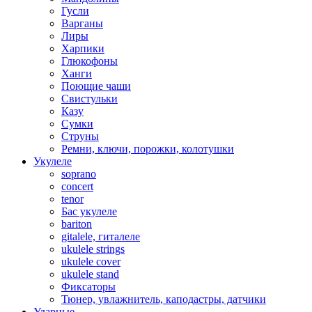
Гусли
Варганы
Лиры
Харпики
Глюкофоны
Ханги
Поющие чаши
Свистульки
Казу
Сумки
Струны
Ремни, ключи, порожки, колотушки
Укулеле
soprano
concert
tenor
Бас укулеле
bariton
gitalele, гиталеле
ukulele strings
ukulele cover
ukulele stand
Фиксаторы
Тюнер, увлажнитель, каподастры, датчики
Ударные