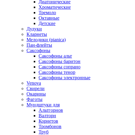
Диатонические
Хроматические
Тремоло
Октавные
Детские
Дудуки
Кларнеты
Мелодики (pianica)
Пан-флейты
Саксофоны
Саксофоны альт
Саксофоны баритон
Саксофоны сопрано
Саксофоны тенор
Саксофоны электронные
Venova
Свирели
Окарины
Фаготы
Мундштуки для
Альтгорнов
Валторн
Корнетов
Тромбонов
Труб