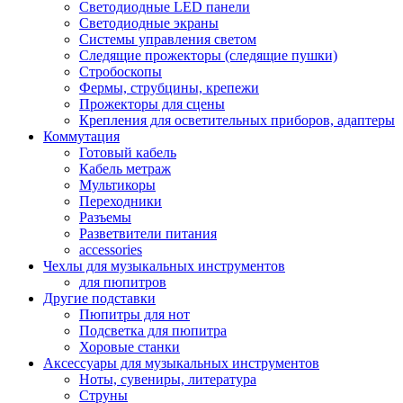
Светодиодные LED панели
Светодиодные экраны
Системы управления светом
Следящие прожекторы (следящие пушки)
Стробоскопы
Фермы, струбцины, крепежи
Прожекторы для сцены
Крепления для осветительных приборов, адаптеры
Коммутация
Готовый кабель
Кабель метраж
Мультикоры
Переходники
Разъемы
Разветвители питания
accessories
Чехлы для музыкальных инструментов
для пюпитров
Другие подставки
Пюпитры для нот
Подсветка для пюпитра
Хоровые станки
Аксессуары для музыкальных инструментов
Ноты, сувениры, литература
Струны