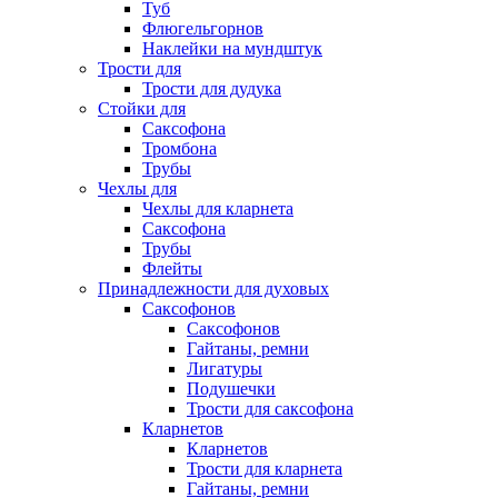
Туб
Флюгельгорнов
Наклейки на мундштук
Трости для
Трости для дудука
Стойки для
Саксофона
Тромбона
Трубы
Чехлы для
Чехлы для кларнета
Саксофона
Трубы
Флейты
Принадлежности для духовых
Саксофонов
Саксофонов
Гайтаны, ремни
Лигатуры
Подушечки
Трости для саксофона
Кларнетов
Кларнетов
Трости для кларнета
Гайтаны, ремни