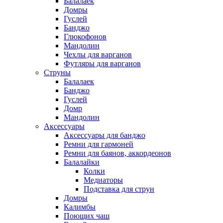
Балалаек
Домры
Гуслей
Банджо
Глюкофонов
Мандолин
Чехлы для варганов
Футляры для варганов
Струны
Балалаек
Банджо
Гуслей
Домр
Мандолин
Аксессуары
Аксессуары для банджо
Ремни для гармоней
Ремни для баянов, аккордеонов
Балалайки
Колки
Медиаторы
Подставка для струн
Домры
Калимбы
Поющих чаш