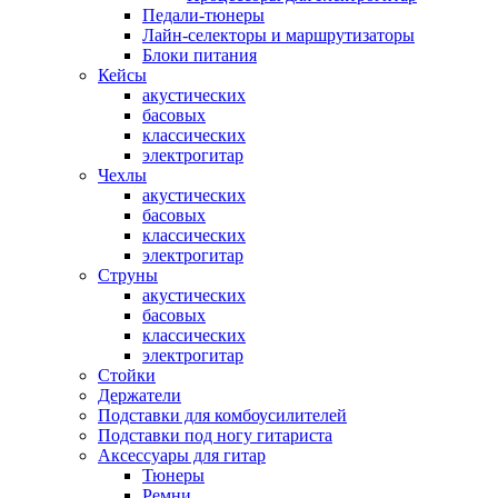
Педали-тюнеры
Лайн-селекторы и маршрутизаторы
Блоки питания
Кейсы
акустических
басовых
классических
электрогитар
Чехлы
акустических
басовых
классических
электрогитар
Струны
акустических
басовых
классических
электрогитар
Стойки
Держатели
Подставки для комбоусилителей
Подставки под ногу гитариста
Аксессуары для гитар
Тюнеры
Ремни