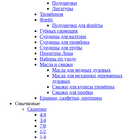
Подушечки
Лигатуры
Тромбонов
Флейт
Подушечки для флейты
Губных гармошек
Сурдины для валторн
Сурдины для тромбона
Сурдины для трубы
Пюпитры Лира
Наборы по уходу
Масла и смазки
Масла для медных духовых
Масла для механики деревянных
духовых
Смазки для кулисы тромбона
Смазки для пробки
Ершики, салфетки, протирки
Смычковые
Скрипки
4/4
3/4
7/8
1/2
1/4