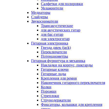
Салфетки для полировки
Увлажнители
Медиаторы
Слайдеры
Звукосниматели
Трансакустические
для акустических гитар
для бас-гитар
для электрогитар
Гитарная электроника
Гнезда джек (jack)
Переключатели
Потенциометры
Гитарная фурнитура и механика
Накладки на корпус, пикгарды
Гитарные ключи
Гитарные лады
Крепления для ремня
Наконечник гитарного переключателя
Колки
Порожки
Стреплоки
Струнодержатели
Фиксаторы, колышки для крепления
струн