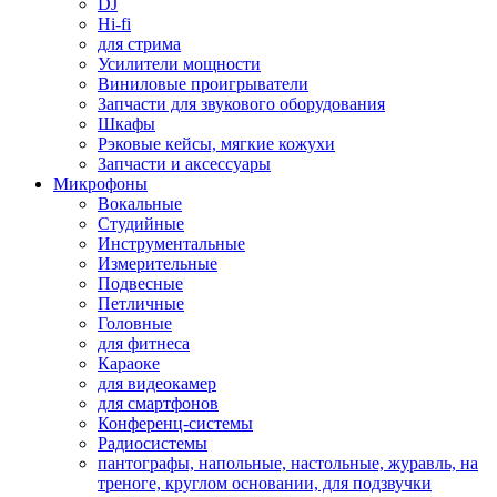
DJ
Hi-fi
для стрима
Усилители мощности
Виниловые проигрыватели
Запчасти для звукового оборудования
Шкафы
Рэковые кейсы, мягкие кожухи
Запчасти и аксессуары
Микрофоны
Вокальные
Студийные
Инструментальные
Измерительные
Подвесные
Петличные
Головные
для фитнеса
Караоке
для видеокамер
для смартфонов
Конференц-системы
Радиосистемы
пантографы, напольные, настольные, журавль, на
треноге, круглом основании, для подзвучки