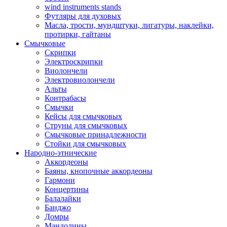
wind instruments stands
Футляры для духовых
Масла, трости, мундштуки, лигатуры, наклейки,
протирки, гайтаны
Смычковые
Скрипки
Электроскрипки
Виолончели
Электровиолончели
Альты
Контрабасы
Смычки
Кейсы для смычковых
Струны для смычковых
Смычковые принадлежности
Стойки для смычковых
Народно-этнические
Аккордеоны
Баяны, кнопочные аккордеоны
Гармони
Концертины
Балалайки
Банджо
Домры
Мандолины