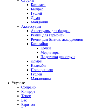
Струны
Балалаек
Банджо
Гуслей
Домр
Мандолин
Аксессуары
Аксессуары для банджо
Ремни для гармоней
Ремни для баянов, аккордеонов
Балалайки
Колки
Медиаторы
Подставка для струн
Домры
Калимбы
Поющих чаш
Гуслей
Мандолины
Укулеле
Сопрано
Концерт
Тенор
Бас
Баритон