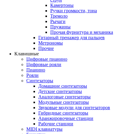
Камертоны
Ручки громкости, тона
Тремоло
Рычаги
Пружины
Прочая фурнитура и механика
Гитарный тренажер для пальцев
Метрономы
Прочие
Клавишные
Цифровые пианино
Цифровые рояли
Пианино
Рояли
Синтезаторы
Домашние синтезаторы
Детские синтезаторы
Аналоговые синтезаторы
Модульные синтезаторы
Звуковые модули для синтезаторов
Гибридные синтезаторы
Аранжировочные станции
Рабочие станции
MIDI клавиатуры