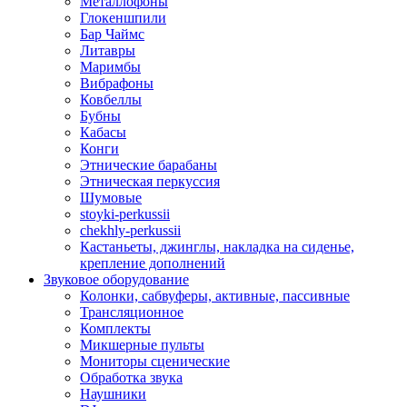
Металлофоны
Глокеншпили
Бар Чаймс
Литавры
Маримбы
Вибрафоны
Ковбеллы
Бубны
Кабасы
Конги
Этнические барабаны
Этническая перкуссия
Шумовые
stoyki-perkussii
chekhly-perkussii
Кастаньеты, джинглы, накладка на сиденье,
крепление дополнений
Звуковое оборудование
Колонки, сабвуферы, активные, пассивные
Трансляционное
Комплекты
Микшерные пульты
Мониторы сценические
Обработка звука
Наушники