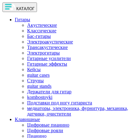
КАТАЛОГ
Гитары
Акустические
Классические
Бас-гитары
Электроакустические
Трансакустические
Электрогитары
Гитарные усилители
Гитарные эффекты
Кейсы
guitar cases
Струны
guitar stands
Держатели для гитар
kombostoyki
Подставки под ногу гитариста
медиаторы, электроника, фурнитура, механика,
датчики, очистители
Клавишные
Цифровые пианино
Цифровые рояли
Пианино