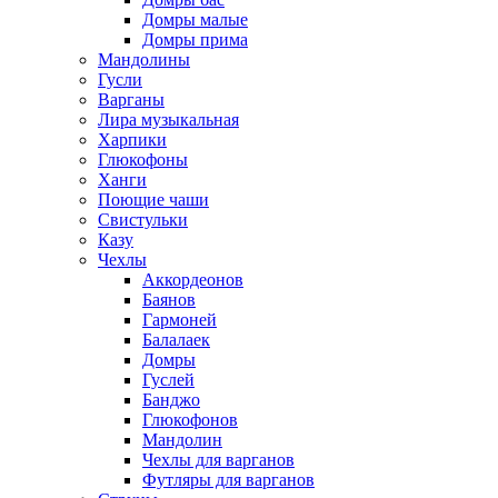
Домры малые
Домры прима
Мандолины
Гусли
Варганы
Лира музыкальная
Харпики
Глюкофоны
Ханги
Поющие чаши
Свистульки
Казу
Чехлы
Аккордеонов
Баянов
Гармоней
Балалаек
Домры
Гуслей
Банджо
Глюкофонов
Мандолин
Чехлы для варганов
Футляры для варганов