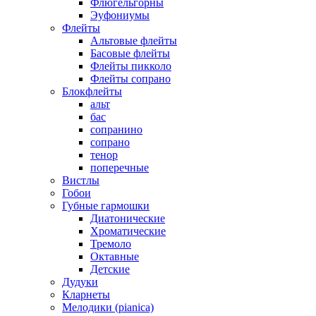
Флюгельгорны
Эуфониумы
Флейты
Альтовые флейты
Басовые флейты
Флейты пикколо
Флейты сопрано
Блокфлейты
альт
бас
сопранино
сопрано
тенор
поперечные
Вистлы
Гобои
Губные гармошки
Диатонические
Хроматические
Тремоло
Октавные
Детские
Дудуки
Кларнеты
Мелодики (pianica)