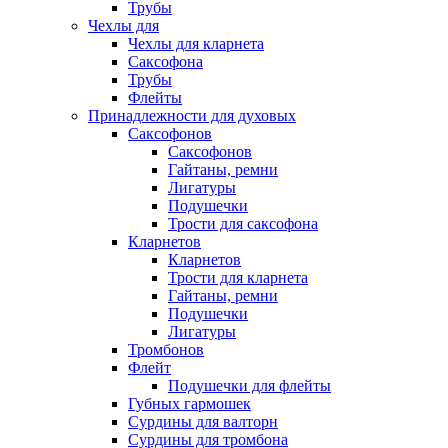
Трубы
Чехлы для
Чехлы для кларнета
Саксофона
Трубы
Флейты
Принадлежности для духовых
Саксофонов
Саксофонов
Гайтаны, ремни
Лигатуры
Подушечки
Трости для саксофона
Кларнетов
Кларнетов
Трости для кларнета
Гайтаны, ремни
Подушечки
Лигатуры
Тромбонов
Флейт
Подушечки для флейты
Губных гармошек
Сурдины для валторн
Сурдины для тромбона