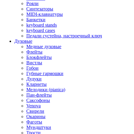
Рояли
Синтезаторы
MIDI-клавиатуры
Банкетки
keyboard stands
keyboard cases
Педали сустейна, настроечный ключ
Духовые
Медные духовые
Флейты
Блокфлейты
Вистлы
Гобои
Губные гармошки
Дудуки
Кларнеты
Мелодики (pianica)
Пан-флейты
Саксофоны
Venova
Свирели
Окарины
Фаготы
Мундштуки
Трости