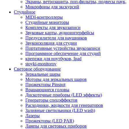
Экраны, ветрозащита, поп-фильтры, подвесы паук,
Микрофоны для экскурсий
Студийное
MIDI-контроллеры
Студийные мониторы
Комплекты для звукозаписи
Звуковые карты, аудиоинтерфейсы
Предусилители для наушников
Звукоизоляция для студии
Портативные устройства звукозаписи
Программное обеспечение для студий
крепежи для ноутбуков, Ipad
stoyki-monitorov
Световое оборудование
Зеркальные шары
Моторы для зеркальных шаров
Прожекторы Pinspot
Вращающиеся головы
Дискотечные приборы (LED эффекты)
Генераторы спецэффектов
Расходники, жидкости для генераторов
Заливные светильники (LED wash)
Лазеры
Прожекторы (LED PAR)
Лампы для световых приборов