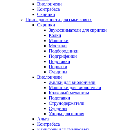
Виолончели
Контрабаса
Скрипки
Принадлежности для смычковых
Скрипки
Звукосниматели для скрипки
Колки
Машинки
Мостики
Подбородники
Подгрифники
Подставки
Порожки
Сурдины
Виолончели
Жилки для виолончели
Машинки для виолончели
Колковый механизм
Подставки
Струнодержатели
Сурдины
Упоры для шпиля
Альта
Контрабаса
Канифоли для смычковых