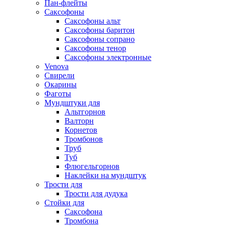
Пан-флейты
Саксофоны
Саксофоны альт
Саксофоны баритон
Саксофоны сопрано
Саксофоны тенор
Саксофоны электронные
Venova
Свирели
Окарины
Фаготы
Мундштуки для
Альтгорнов
Валторн
Корнетов
Тромбонов
Труб
Туб
Флюгельгорнов
Наклейки на мундштук
Трости для
Трости для дудука
Стойки для
Саксофона
Тромбона