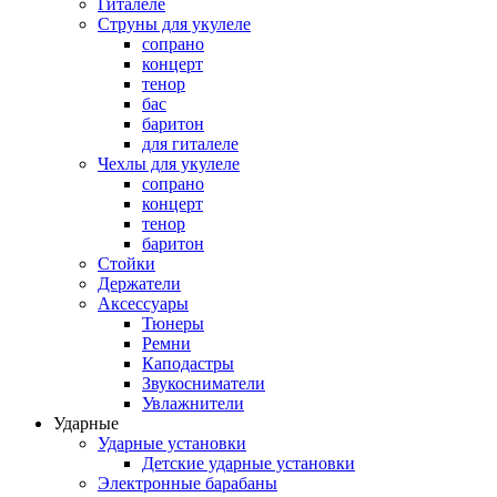
Гиталеле
Струны для укулеле
сопрано
концерт
тенор
бас
баритон
для гиталеле
Чехлы для укулеле
сопрано
концерт
тенор
баритон
Стойки
Держатели
Аксессуары
Тюнеры
Ремни
Каподастры
Звукосниматели
Увлажнители
Ударные
Ударные установки
Детские ударные установки
Электронные барабаны