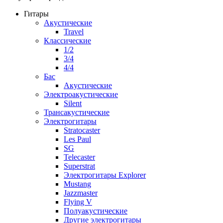
Гитары
Акустические
Travel
Классические
1/2
3/4
4/4
Бас
Акустические
Электроакустические
Silent
Трансакустические
Электрогитары
Stratocaster
Les Paul
SG
Telecaster
Superstrat
Электрогитары Explorer
Mustang
Jazzmaster
Flying V
Полуакустические
Другие электрогитары