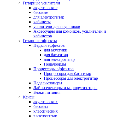
Гитарные усилители
акустические
басовые
для электрогитар
кабинеты
усилители для наушников
Аксессуары для комбиков, усилителей и
кабинетов
Гитарные эффекты
Педали эффектов
для акустики
для бас-гитар
для электрогитар
Педалборды
Процессоры эффектов
Процессоры для бас-гитар
Процессоры для электрогитар
Педали-тюнеры
Лайн-селекторы и маршрутизаторы
Блоки питания
Кейсы
акустических
басовых
классических
электрогитар