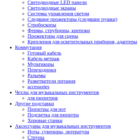
Светодиодные LED панели
Светодиодные экраны
Системы управления светом
Следящие прожекторы (следящие пушки)
Стробоскопы
Фермы, струбцины, крепежи
Прожекторы для сцены
Крепления для осветительных приборов, адаптеры
Коммутация
Готовый кабель
Кабель метраж
Мультикоры
Переходники
Разъемы
Разветвители питания
accessories
Чехлы для музыкальных инструментов
для пюпитров
Другие подставки
Пюпитры для нот
Подсветка для пюпитра
Хоровые станки
Аксессуары для музыкальных инструментов
Ноты, сувениры, литература
Струны