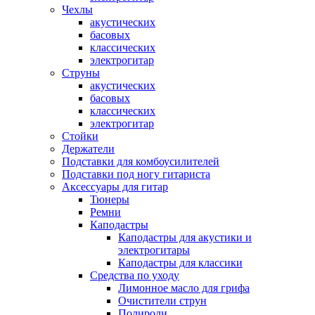
Чехлы
акустических
басовых
классических
электрогитар
Струны
акустических
басовых
классических
электрогитар
Стойки
Держатели
Подставки для комбоусилителей
Подставки под ногу гитариста
Аксессуары для гитар
Тюнеры
Ремни
Каподастры
Каподастры для акустики и
электрогитары
Каподастры для классики
Средства по уходу
Лимонное масло для грифа
Очистители струн
Полироли