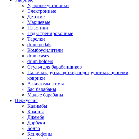
Ударные установки
Электронные
Детские
Маршевые
Пластики
Пэды тренировочные
Тарелки
drum pedals
Комбоусилители
drum cases
drum holders
Стулья для барабанщиков
Палочки, руты, щетки, подструнники, цепочки,
коврики
Альт-томы, томы
Бас-барабаны
Малые барабаны
Перкуссия
Калимбы
Кахоны
Джембе
Дарбуки
Бонго
Ксилофоны