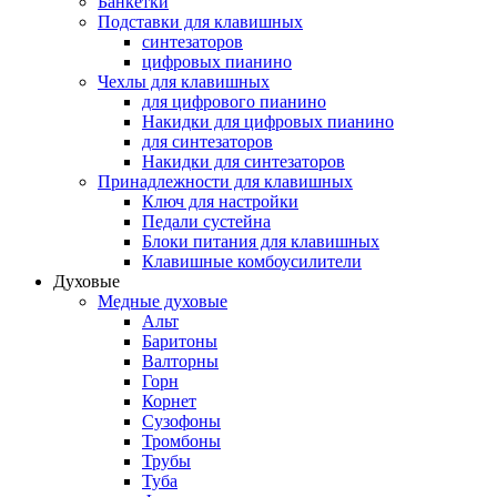
Банкетки
Подставки для клавишных
синтезаторов
цифровых пианино
Чехлы для клавишных
для цифрового пианино
Накидки для цифровых пианино
для синтезаторов
Накидки для синтезаторов
Принадлежности для клавишных
Ключ для настройки
Педали сустейна
Блоки питания для клавишных
Клавишные комбоусилители
Духовые
Медные духовые
Альт
Баритоны
Валторны
Горн
Корнет
Сузофоны
Тромбоны
Трубы
Туба