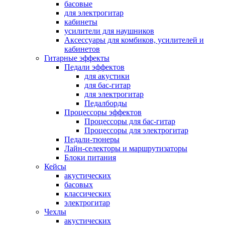
басовые
для электрогитар
кабинеты
усилители для наушников
Аксессуары для комбиков, усилителей и
кабинетов
Гитарные эффекты
Педали эффектов
для акустики
для бас-гитар
для электрогитар
Педалборды
Процессоры эффектов
Процессоры для бас-гитар
Процессоры для электрогитар
Педали-тюнеры
Лайн-селекторы и маршрутизаторы
Блоки питания
Кейсы
акустических
басовых
классических
электрогитар
Чехлы
акустических