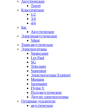
Акустические
Travel
Классические
1/2
3/4
4/4
Бас
Акустические
Электроакустические
Silent
Трансакустические
Электрогитары
Stratocaster
Les Paul
SG
Telecaster
Superstrat
Электрогитары Explorer
Mustang
Jazzmaster
Flying V
Полуакустические
Другие электрогитары
Гитарные усилители
акустические