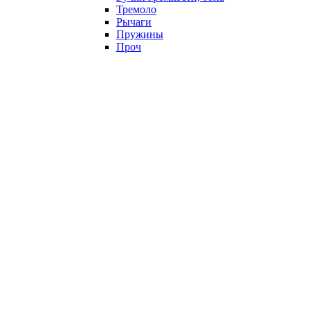
Тремоло
Рычаги
Пружины
Проч