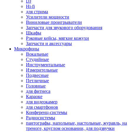
DJ
Hi-fi
для стрима
Усилители мощности
Виниловые проигрыватели
Запчасти для звукового оборудования
Шкафы
Рэковые кейсы, мягкие кожухи
Запчасти и аксессуары
Микрофоны
Вокальные
Студийные
Инструментальные
Измерительные
Подвесные
Петличные
Головные
для фитнеса
Караоке
для видеокамер
для смартфонов
Конференц-системы
Радиосистемы
пантографы, напольные, настольные, журавль, на
треноге, круглом основании, для подзвучки