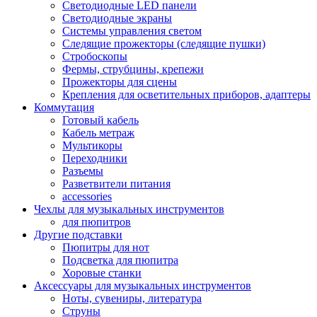
Светодиодные LED панели
Светодиодные экраны
Системы управления светом
Следящие прожекторы (следящие пушки)
Стробоскопы
Фермы, струбцины, крепежи
Прожекторы для сцены
Крепления для осветительных приборов, адаптеры
Коммутация
Готовый кабель
Кабель метраж
Мультикоры
Переходники
Разъемы
Разветвители питания
accessories
Чехлы для музыкальных инструментов
для пюпитров
Другие подставки
Пюпитры для нот
Подсветка для пюпитра
Хоровые станки
Аксессуары для музыкальных инструментов
Ноты, сувениры, литература
Струны