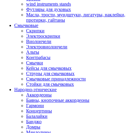
wind instruments stands
Футляры для духовых
Масла, трости, мундштуки, лигатуры, наклейки,
протирки, гайтаны
Смычковые
Скрипки
Электроскрипки
Виолончели
Электровиолончели
Альты
Контрабасы
Смычки
Кейсы для смычковых
Струны для смычковых
Смычковые принадлежности
Стойки для смычковых
Народно-этнические
Аккордеоны
Баяны, кнопочные аккордеоны
Гармони
Концертины
Балалайки
Банджо
Домры
Мандолины