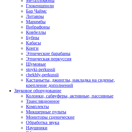
Металлофоны
Глокеншпили
Бар Чаймс
Литавры
Маримбы
Вибрафоны
Ковбеллы
Бубны
Кабасы
Конги
Этнические барабаны
Этническая перкуссия
Шумовые
stoyki-perkussii
chekhly-perkussii
Кастаньеты, джинглы, накладка на сиденье,
крепление дополнений
Звуковое оборудование
Колонки, сабвуферы, активные, пассивные
Трансляционное
Комплекты
Микшерные пульты
Мониторы сценические
Обработка звука
Наушники