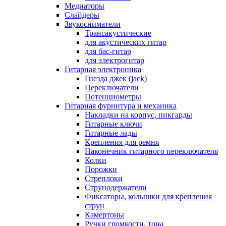
Медиаторы
Слайдеры
Звукосниматели
Трансакустические
для акустических гитар
для бас-гитар
для электрогитар
Гитарная электроника
Гнезда джек (jack)
Переключатели
Потенциометры
Гитарная фурнитура и механика
Накладки на корпус, пикгарды
Гитарные ключи
Гитарные лады
Крепления для ремня
Наконечник гитарного переключателя
Колки
Порожки
Стреплоки
Струнодержатели
Фиксаторы, колышки для крепления
струн
Камертоны
Ручки громкости, тона