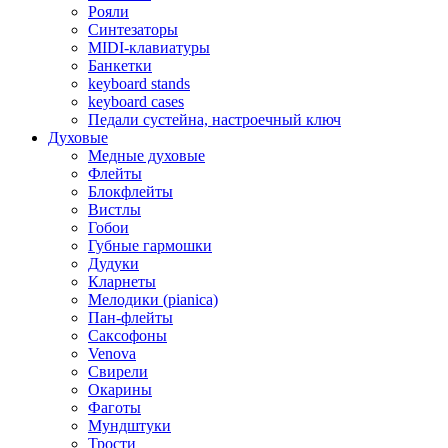
Рояли
Синтезаторы
MIDI-клавиатуры
Банкетки
keyboard stands
keyboard cases
Педали сустейна, настроечный ключ
Духовые
Медные духовые
Флейты
Блокфлейты
Вистлы
Гобои
Губные гармошки
Дудуки
Кларнеты
Мелодики (pianica)
Пан-флейты
Саксофоны
Venova
Свирели
Окарины
Фаготы
Мундштуки
Трости