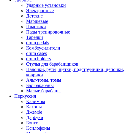
Ударные установки
Электронные
Детские
Маршевые
Пластики
Пэды тренировочные
Тарелки
drum pedals
Комбоусилители
drum cases
drum holders
Стулья для барабанщиков
Палочки, руты, щетки, подструнники, цепочки,
коврики
Альт-томы, томы
Бас-барабаны
Малые барабаны
Перкуссия
Калимбы
Кахоны
Джембе
Дарбуки
Бонго
Ксилофоны