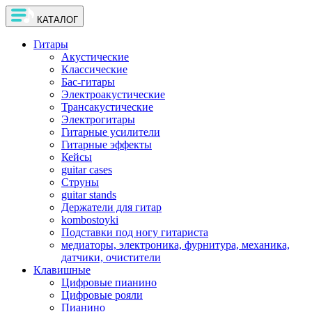
КАТАЛОГ
Гитары
Акустические
Классические
Бас-гитары
Электроакустические
Трансакустические
Электрогитары
Гитарные усилители
Гитарные эффекты
Кейсы
guitar cases
Струны
guitar stands
Держатели для гитар
kombostoyki
Подставки под ногу гитариста
медиаторы, электроника, фурнитура, механика,
датчики, очистители
Клавишные
Цифровые пианино
Цифровые рояли
Пианино