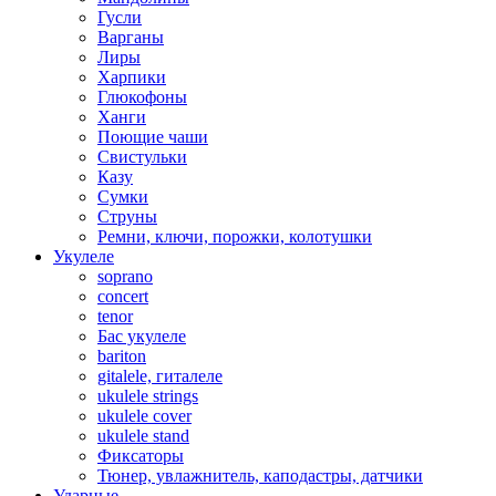
Гусли
Варганы
Лиры
Харпики
Глюкофоны
Ханги
Поющие чаши
Свистульки
Казу
Сумки
Струны
Ремни, ключи, порожки, колотушки
Укулеле
soprano
concert
tenor
Бас укулеле
bariton
gitalele, гиталеле
ukulele strings
ukulele cover
ukulele stand
Фиксаторы
Тюнер, увлажнитель, каподастры, датчики
Ударные