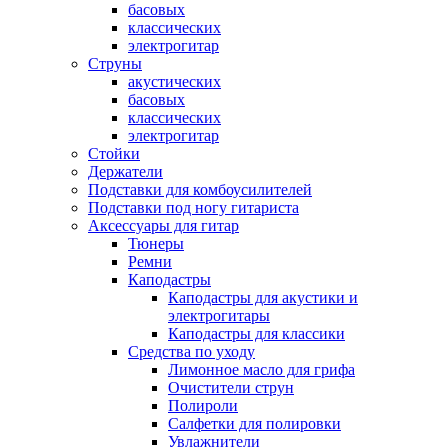
басовых
классических
электрогитар
Струны
акустических
басовых
классических
электрогитар
Стойки
Держатели
Подставки для комбоусилителей
Подставки под ногу гитариста
Аксессуары для гитар
Тюнеры
Ремни
Каподастры
Каподастры для акустики и
электрогитары
Каподастры для классики
Средства по уходу
Лимонное масло для грифа
Очистители струн
Полироли
Салфетки для полировки
Увлажнители