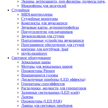
Экраны, ветрозащита, поп-фильтры, подвесы паук,
Микрофоны для экскурсий
Студийное
MIDI-контроллеры
Студийные мониторы
Комплекты для звукозаписи
Звуковые карты, аудиоинтерфейсы
Предусилители для наушников
Звукоизоляция для студии
Портативные устройства звукозаписи
Программное обеспечение для студий
крепежи для ноутбуков, Ipad
stoyki-monitorov
Световое оборудование
Зеркальные шары
Моторы для зеркальных шаров
Прожекторы Pinspot
Вращающиеся головы
Дискотечные приборы (LED эффекты)
Генераторы спецэффектов
Расходники, жидкости для генераторов
Заливные светильники (LED wash)
Лазеры
Прожекторы (LED PAR)
Лампы для световых приборов