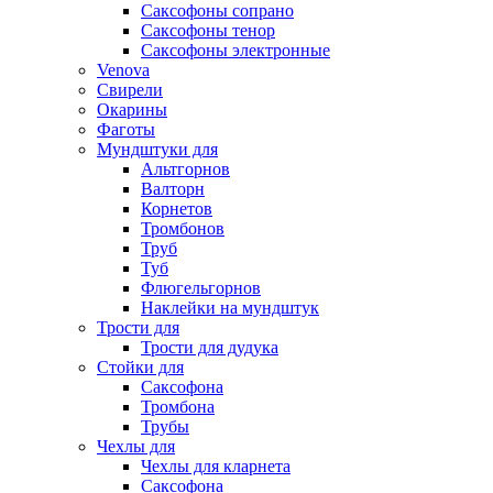
Саксофоны сопрано
Саксофоны тенор
Саксофоны электронные
Venova
Свирели
Окарины
Фаготы
Мундштуки для
Альтгорнов
Валторн
Корнетов
Тромбонов
Труб
Туб
Флюгельгорнов
Наклейки на мундштук
Трости для
Трости для дудука
Стойки для
Саксофона
Тромбона
Трубы
Чехлы для
Чехлы для кларнета
Саксофона