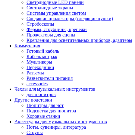
Светодиодные LED панели
Светодиодные экраны
Системы управления светом
Следящие прожекторы (следящие пушки)
Стробоскопы
Фермы, струбцины, крепежи
Прожекторы для сцены
Крепления для осветительных приборов, адаптеры
Коммутация
Готовый кабель
Кабель метраж
Мультикоры
Переходники
Разъемы
Разветвители питания
accessories
Чехлы для музыкальных инструментов
для пюпитров
Другие подставки
Пюпитры для нот
Подсветка для пюпитра
Хоровые станки
Аксессуары для музыкальных инструментов
Ноты, сувениры, литература
Струны