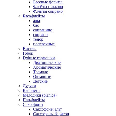
Басовые флейты
Флейты пикколо
Флейты сопрано
Блокфлейты
альт
бас
сопранино
сопрано
тенор
поперечные
Вистлы
Гобои
Губные гармошки
Диатонические
Хроматические
Тремоло
Октавные
Детские
Дудуки
Кларнеты
Мелодики (pianica)
Пан-флейты
Саксофоны
Саксофоны альт
Саксофоны баритон