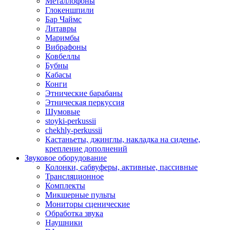
Металлофоны
Глокеншпили
Бар Чаймс
Литавры
Маримбы
Вибрафоны
Ковбеллы
Бубны
Кабасы
Конги
Этнические барабаны
Этническая перкуссия
Шумовые
stoyki-perkussii
chekhly-perkussii
Кастаньеты, джинглы, накладка на сиденье,
крепление дополнений
Звуковое оборудование
Колонки, сабвуферы, активные, пассивные
Трансляционное
Комплекты
Микшерные пульты
Мониторы сценические
Обработка звука
Наушники