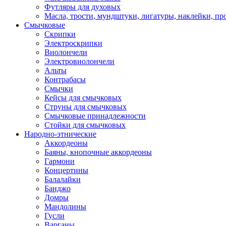
Футляры для духовых
Масла, трости, мундштуки, лигатуры, наклейки, пр
Смычковые
Скрипки
Электроскрипки
Виолончели
Электровиолончели
Альты
Контрабасы
Смычки
Кейсы для смычковых
Струны для смычковых
Смычковые принадлежности
Стойки для смычковых
Народно-этнические
Аккордеоны
Баяны, кнопочные аккордеоны
Гармони
Концертины
Балалайки
Банджо
Домры
Мандолины
Гусли
Варганы