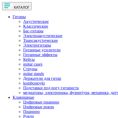
КАТАЛОГ
Гитары
Акустические
Классические
Бас-гитары
Электроакустические
Трансакустические
Электрогитары
Гитарные усилители
Гитарные эффекты
Кейсы
guitar cases
Струны
guitar stands
Держатели для гитар
kombostoyki
Подставки под ногу гитариста
медиаторы, электроника, фурнитура, механика, дат
Клавишные
Цифровые пианино
Цифровые рояли
Пианино
Рояли