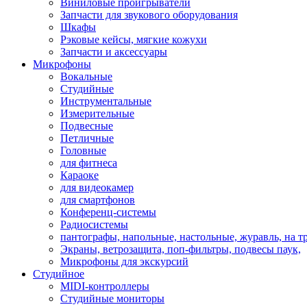
Виниловые проигрыватели
Запчасти для звукового оборудования
Шкафы
Рэковые кейсы, мягкие кожухи
Запчасти и аксессуары
Микрофоны
Вокальные
Студийные
Инструментальные
Измерительные
Подвесные
Петличные
Головные
для фитнеса
Караоке
для видеокамер
для смартфонов
Конференц-системы
Радиосистемы
пантографы, напольные, настольные, журавль, на т
Экраны, ветрозащита, поп-фильтры, подвесы паук,
Микрофоны для экскурсий
Студийное
MIDI-контроллеры
Студийные мониторы