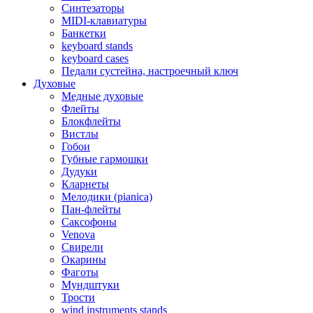
Синтезаторы
MIDI-клавиатуры
Банкетки
keyboard stands
keyboard cases
Педали сустейна, настроечный ключ
Духовые
Медные духовые
Флейты
Блокфлейты
Вистлы
Гобои
Губные гармошки
Дудуки
Кларнеты
Мелодики (pianica)
Пан-флейты
Саксофоны
Venova
Свирели
Окарины
Фаготы
Мундштуки
Трости
wind instruments stands