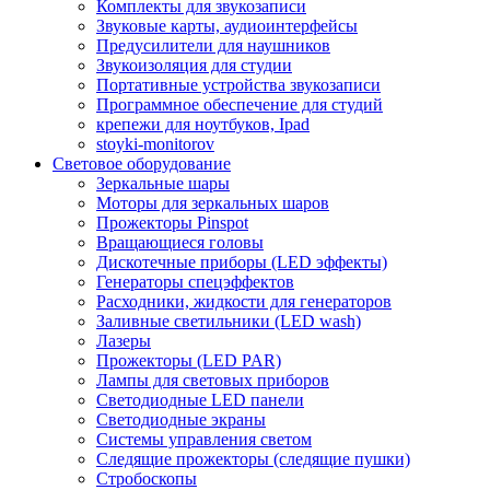
Комплекты для звукозаписи
Звуковые карты, аудиоинтерфейсы
Предусилители для наушников
Звукоизоляция для студии
Портативные устройства звукозаписи
Программное обеспечение для студий
крепежи для ноутбуков, Ipad
stoyki-monitorov
Световое оборудование
Зеркальные шары
Моторы для зеркальных шаров
Прожекторы Pinspot
Вращающиеся головы
Дискотечные приборы (LED эффекты)
Генераторы спецэффектов
Расходники, жидкости для генераторов
Заливные светильники (LED wash)
Лазеры
Прожекторы (LED PAR)
Лампы для световых приборов
Светодиодные LED панели
Светодиодные экраны
Системы управления светом
Следящие прожекторы (следящие пушки)
Стробоскопы