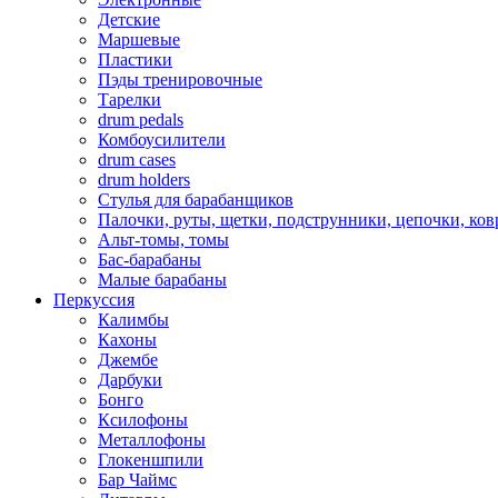
Детские
Маршевые
Пластики
Пэды тренировочные
Тарелки
drum pedals
Комбоусилители
drum cases
drum holders
Стулья для барабанщиков
Палочки, руты, щетки, подструнники, цепочки, ко
Альт-томы, томы
Бас-барабаны
Малые барабаны
Перкуссия
Калимбы
Кахоны
Джембе
Дарбуки
Бонго
Ксилофоны
Металлофоны
Глокеншпили
Бар Чаймс