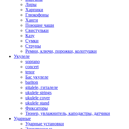
Лиры
Харпики
Глюкофоны
Ханги
Поющие чаши
Свистульки
Казу
Сумки
Струны
Ремни, ключи, порожки, колотушки
Укулеле
soprano
concert
tenor
Бас укулеле
bariton
gitalele, гиталеле
ukulele strings
ukulele cover
ukulele stand
Фиксаторы
Тюнер, увлажнитель, каподастры, датчики
Ударные
Ударные установки
Электронные