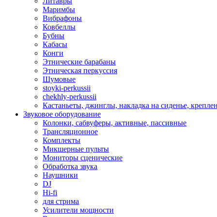
Литавры
Маримбы
Вибрафоны
Ковбеллы
Бубны
Кабасы
Конги
Этнические барабаны
Этническая перкуссия
Шумовые
stoyki-perkussii
chekhly-perkussii
Кастаньеты, джинглы, накладка на сиденье, крепл
Звуковое оборудование
Колонки, сабвуферы, активные, пассивные
Трансляционное
Комплекты
Микшерные пульты
Мониторы сценические
Обработка звука
Наушники
DJ
Hi-fi
для стрима
Усилители мощности