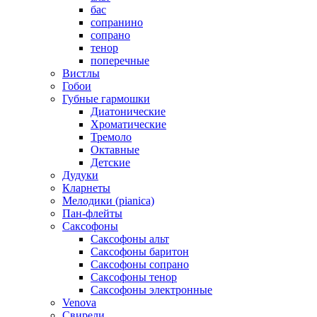
бас
сопранино
сопрано
тенор
поперечные
Вистлы
Гобои
Губные гармошки
Диатонические
Хроматические
Тремоло
Октавные
Детские
Дудуки
Кларнеты
Мелодики (pianica)
Пан-флейты
Саксофоны
Саксофоны альт
Саксофоны баритон
Саксофоны сопрано
Саксофоны тенор
Саксофоны электронные
Venova
Свирели