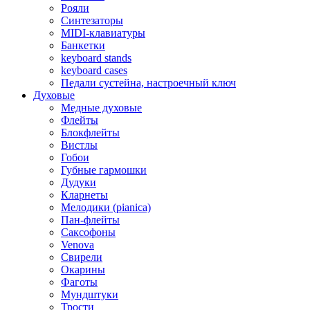
Рояли
Синтезаторы
MIDI-клавиатуры
Банкетки
keyboard stands
keyboard cases
Педали сустейна, настроечный ключ
Духовые
Медные духовые
Флейты
Блокфлейты
Вистлы
Гобои
Губные гармошки
Дудуки
Кларнеты
Мелодики (pianica)
Пан-флейты
Саксофоны
Venova
Свирели
Окарины
Фаготы
Мундштуки
Трости