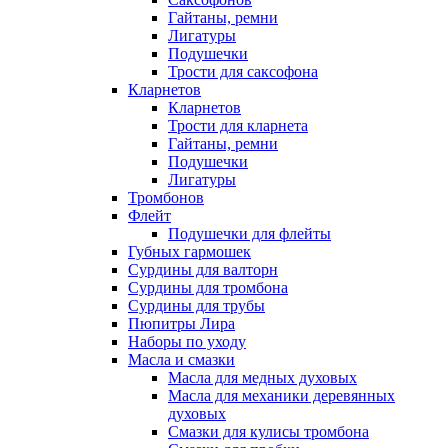
Гайтаны, ремни
Лигатуры
Подушечки
Трости для саксофона
Кларнетов
Кларнетов
Трости для кларнета
Гайтаны, ремни
Подушечки
Лигатуры
Тромбонов
Флейт
Подушечки для флейты
Губных гармошек
Сурдины для валторн
Сурдины для тромбона
Сурдины для трубы
Пюпитры Лира
Наборы по уходу
Масла и смазки
Масла для медных духовых
Масла для механики деревянных
духовых
Смазки для кулисы тромбона