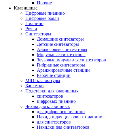
Прочие
Клавишные
Цифровые пианино
Цифровые рояли
Пианино
Рояли
Синтезаторы
Домашние синтезаторы
Детские синтезаторы
Аналоговые синтезаторы
Модульные синтезаторы
Звуковые модули для синтезаторов
Гибридные синтезаторы
Аранжировочные станции
Рабочие станции
MIDI клавиатуры
Банкетки
Подставки для клавишных
синтезаторов
цифровых пианино
Чехлы для клавишных
для цифрового пианино
Накидки для цифровых пианино
для синтезаторов
Накидки для синтезаторов