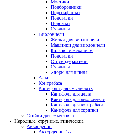
Мостики
Подбородники
Подгрифники
Подставки
Порожки
Сурдины
Виолончели
Жилки для виолончели
Машинки для виолончели
Колковый механизм
Подставки
Струнодержатели
Сурдины
Упоры для шпиля
Альта
Контрабаса
Канифоли для смычковых
Канифоль для альта
Канифоль для виолончели
Канифоль для контрабаса
Канифоль для скрипки
Стойки для смычковых
Народные, струнные, этнические
Аккордеоны
Аккордеоны 1/2