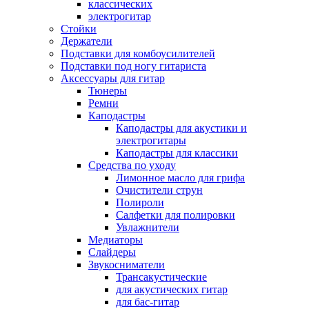
классических
электрогитар
Стойки
Держатели
Подставки для комбоусилителей
Подставки под ногу гитариста
Аксессуары для гитар
Тюнеры
Ремни
Каподастры
Каподастры для акустики и
электрогитары
Каподастры для классики
Средства по уходу
Лимонное масло для грифа
Очистители струн
Полироли
Салфетки для полировки
Увлажнители
Медиаторы
Слайдеры
Звукосниматели
Трансакустические
для акустических гитар
для бас-гитар