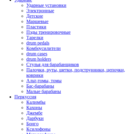
Ударные установки
Электронные
Детские
Маршевые
Пластики
Пэды тренировочные
Тарелки
drum pedals
Комбоусилители
drum cases
drum holders
Стулья для барабанщиков
Палочки, руты, щетки, подструнники, цепочки,
коврики
Альт-томы, томы
Бас-барабаны
Малые барабаны
Перкуссия
Калимбы
Кахоны
Джембе
Дарбуки
Бонго
Ксилофоны