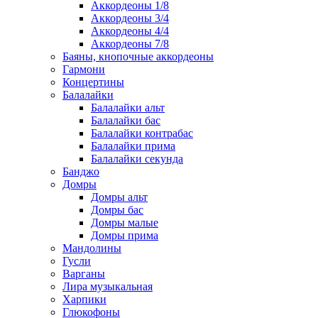
Аккордеоны 1/8
Аккордеоны 3/4
Аккордеоны 4/4
Аккордеоны 7/8
Баяны, кнопочные аккордеоны
Гармони
Концертины
Балалайки
Балалайки альт
Балалайки бас
Балалайки контрабас
Балалайки прима
Балалайки секунда
Банджо
Домры
Домры альт
Домры бас
Домры малые
Домры прима
Мандолины
Гусли
Варганы
Лира музыкальная
Харпики
Глюкофоны