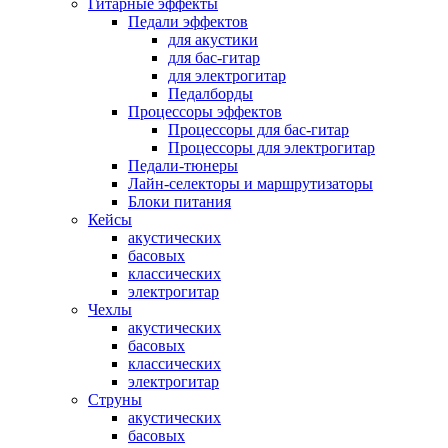
Гитарные эффекты
Педали эффектов
для акустики
для бас-гитар
для электрогитар
Педалборды
Процессоры эффектов
Процессоры для бас-гитар
Процессоры для электрогитар
Педали-тюнеры
Лайн-селекторы и маршрутизаторы
Блоки питания
Кейсы
акустических
басовых
классических
электрогитар
Чехлы
акустических
басовых
классических
электрогитар
Струны
акустических
басовых