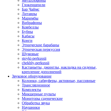
Металлофоны
Глокеншпили
Бар Чаймс
Литавры
Маримбы
Вибрафоны
Ковбеллы
Бубны
Кабасы
Конги
Этнические барабаны
Этническая перкуссия
Шумовые
stoyki-perkussii
chekhly-perkussii
Кастаньеты, джинглы, накладка на сиденье,
крепление дополнений
Звуковое оборудование
Колонки, сабвуферы, активные, пассивные
Трансляционное
Комплекты
Микшерные пульты
Мониторы сценические
Обработка звука
Наушники