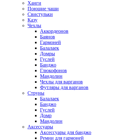
Ханги
Поющие чаши
Свистульки
Казу
Чехлы
Аккордеонов
Баянов
Гармоней
Балалаек
Домры
Гуслей
Банджо
Глюкофонов
Мандолин
Чехлы для варганов
Футляры для варганов
Струны
Балалаек
Банджо
Гуслей
Домр
Мандолин
Аксессуары
Аксессуары для банджо
Ремни для гармоней