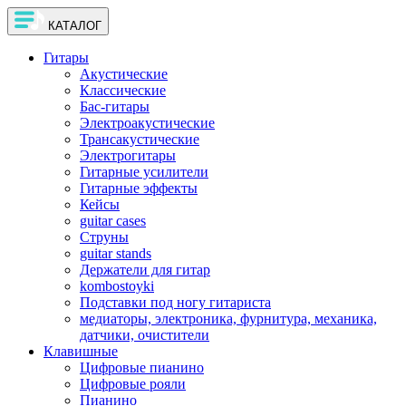
КАТАЛОГ
Гитары
Акустические
Классические
Бас-гитары
Электроакустические
Трансакустические
Электрогитары
Гитарные усилители
Гитарные эффекты
Кейсы
guitar cases
Струны
guitar stands
Держатели для гитар
kombostoyki
Подставки под ногу гитариста
медиаторы, электроника, фурнитура, механика,
датчики, очистители
Клавишные
Цифровые пианино
Цифровые рояли
Пианино