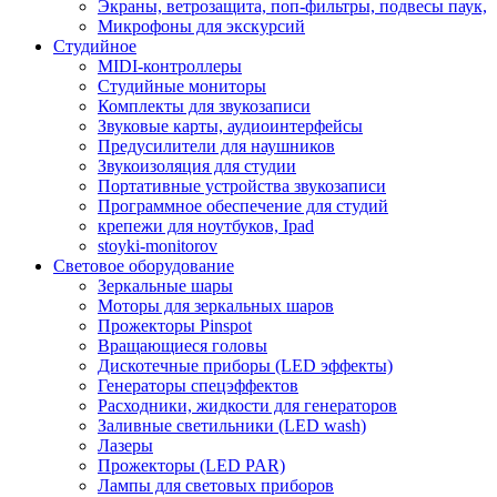
Экраны, ветрозащита, поп-фильтры, подвесы паук,
Микрофоны для экскурсий
Студийное
MIDI-контроллеры
Студийные мониторы
Комплекты для звукозаписи
Звуковые карты, аудиоинтерфейсы
Предусилители для наушников
Звукоизоляция для студии
Портативные устройства звукозаписи
Программное обеспечение для студий
крепежи для ноутбуков, Ipad
stoyki-monitorov
Световое оборудование
Зеркальные шары
Моторы для зеркальных шаров
Прожекторы Pinspot
Вращающиеся головы
Дискотечные приборы (LED эффекты)
Генераторы спецэффектов
Расходники, жидкости для генераторов
Заливные светильники (LED wash)
Лазеры
Прожекторы (LED PAR)
Лампы для световых приборов