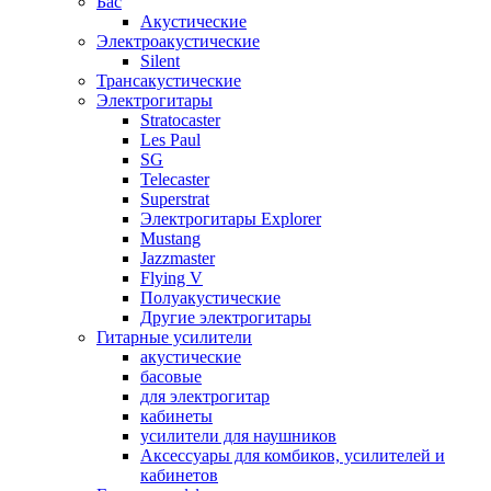
Бас
Акустические
Электроакустические
Silent
Трансакустические
Электрогитары
Stratocaster
Les Paul
SG
Telecaster
Superstrat
Электрогитары Explorer
Mustang
Jazzmaster
Flying V
Полуакустические
Другие электрогитары
Гитарные усилители
акустические
басовые
для электрогитар
кабинеты
усилители для наушников
Аксессуары для комбиков, усилителей и
кабинетов