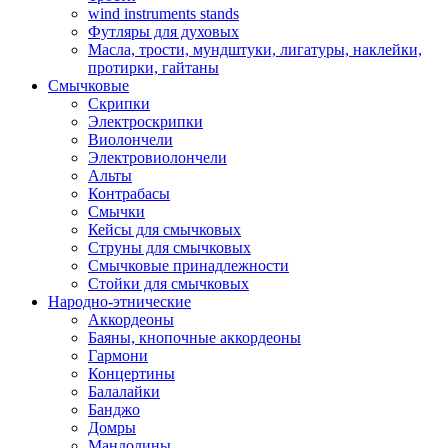
wind instruments stands
Футляры для духовых
Масла, трости, мундштуки, лигатуры, наклейки,
протирки, гайтаны
Смычковые
Скрипки
Электроскрипки
Виолончели
Электровиолончели
Альты
Контрабасы
Смычки
Кейсы для смычковых
Струны для смычковых
Смычковые принадлежности
Стойки для смычковых
Народно-этнические
Аккордеоны
Баяны, кнопочные аккордеоны
Гармони
Концертины
Балалайки
Банджо
Домры
Мандолины