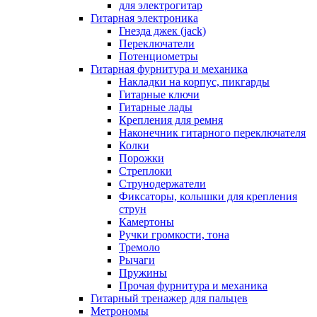
для электрогитар
Гитарная электроника
Гнезда джек (jack)
Переключатели
Потенциометры
Гитарная фурнитура и механика
Накладки на корпус, пикгарды
Гитарные ключи
Гитарные лады
Крепления для ремня
Наконечник гитарного переключателя
Колки
Порожки
Стреплоки
Струнодержатели
Фиксаторы, колышки для крепления
струн
Камертоны
Ручки громкости, тона
Тремоло
Рычаги
Пружины
Прочая фурнитура и механика
Гитарный тренажер для пальцев
Метрономы