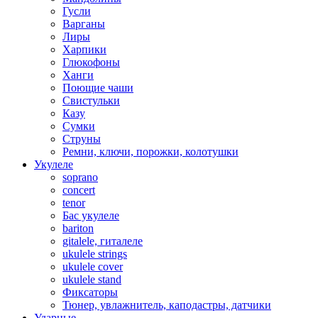
Гусли
Варганы
Лиры
Харпики
Глюкофоны
Ханги
Поющие чаши
Свистульки
Казу
Сумки
Струны
Ремни, ключи, порожки, колотушки
Укулеле
soprano
concert
tenor
Бас укулеле
bariton
gitalele, гиталеле
ukulele strings
ukulele cover
ukulele stand
Фиксаторы
Тюнер, увлажнитель, каподастры, датчики
Ударные