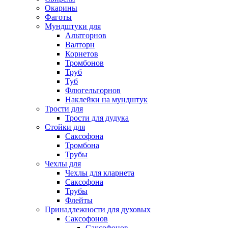
Окарины
Фаготы
Мундштуки для
Альтгорнов
Валторн
Корнетов
Тромбонов
Труб
Туб
Флюгельгорнов
Наклейки на мундштук
Трости для
Трости для дудука
Стойки для
Саксофона
Тромбона
Трубы
Чехлы для
Чехлы для кларнета
Саксофона
Трубы
Флейты
Принадлежности для духовых
Саксофонов
Саксофонов