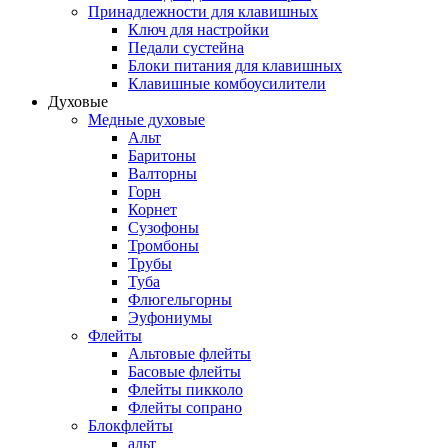
Принадлежности для клавишных
Ключ для настройки
Педали сустейна
Блоки питания для клавишных
Клавишные комбоусилители
Духовые
Медные духовые
Альт
Баритоны
Валторны
Горн
Корнет
Сузофоны
Тромбоны
Трубы
Туба
Флюгельгорны
Эуфониумы
Флейты
Альтовые флейты
Басовые флейты
Флейты пикколо
Флейты сопрано
Блокфлейты
альт