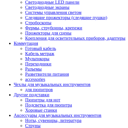
Светодиодные LED панели
Светодиодные экраны
Системы управления светом
Следящие прожекторы (следящие пушки)
Стробоскопы
Фермы, струбцины, крепежи
Прожекторы для сцены
Крепления для осветительных приборов, адаптеры
Коммутация
Готовый кабель
Кабель метраж
Мультикоры
Переходники
Разъемы
Разветвители питания
accessories
Чехлы для музыкальных инструментов
для пюпитров
Другие подставки
Пюпитры для нот
Подсветка для пюпитра
Хоровые станки
Аксессуары для музыкальных инструментов
Ноты, сувениры, литература
Струны