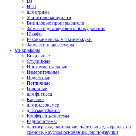
DJ
Hi-fi
для стрима
Усилители мощности
Виниловые проигрыватели
Запчасти для звукового оборудования
Шкафы
Рэковые кейсы, мягкие кожухи
Запчасти и аксессуары
Микрофоны
Вокальные
Студийные
Инструментальные
Измерительные
Подвесные
Петличные
Головные
для фитнеса
Караоке
для видеокамер
для смартфонов
Конференц-системы
Радиосистемы
пантографы, напольные, настольные, журавль, на
треноге, круглом основании, для подзвучки